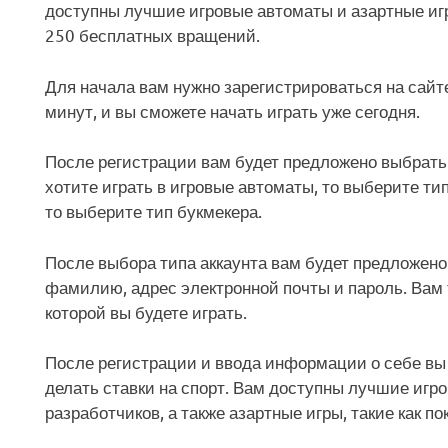
доступны лучшие игровые автоматы и азартные иг
250 бесплатных вращений.
Для начала вам нужно зарегистрироваться на сайт
минут, и вы сможете начать играть уже сегодня.
После регистрации вам будет предложено выбрать т
хотите играть в игровые автоматы, то выберите тип
то выберите тип букмекера.
После выбора типа аккаунта вам будет предложено
фамилию, адрес электронной почты и пароль. Вам 
которой вы будете играть.
После регистрации и ввода информации о себе вы 
делать ставки на спорт. Вам доступны лучшие игр
разработчиков, а также азартные игры, такие как пок