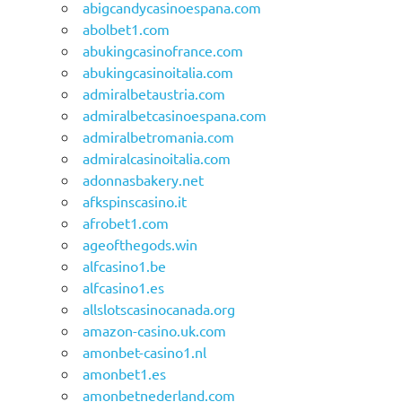
abigcandycasinoespana.com
abolbet1.com
abukingcasinofrance.com
abukingcasinoitalia.com
admiralbetaustria.com
admiralbetcasinoespana.com
admiralbetromania.com
admiralcasinoitalia.com
adonnasbakery.net
afkspinscasino.it
afrobet1.com
ageofthegods.win
alfcasino1.be
alfcasino1.es
allslotscasinocanada.org
amazon-casino.uk.com
amonbet-casino1.nl
amonbet1.es
amonbetnederland.com