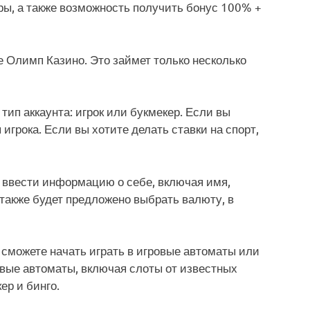
ры, а также возможность получить бонус 100% +
е Олимп Казино. Это займет только несколько
ип аккаунта: игрок или букмекер. Если вы
 игрока. Если вы хотите делать ставки на спорт,
 ввести информацию о себе, включая имя,
также будет предложено выбрать валюту, в
сможете начать играть в игровые автоматы или
овые автоматы, включая слоты от известных
ер и бинго.