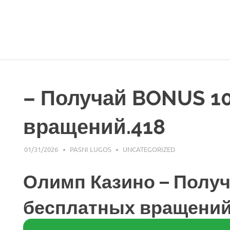
– Получай BONUS 1
вращений.418
01/31/2026
PASNI LUGOS
UNCATEGORIZED
Олимп Казино – Получ
бесплатных вращени