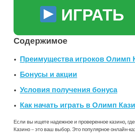
ИГРАТЬ
Содержимое
Преимущества игроков Олимп 
Бонусы и акции
Условия получения бонуса
Как начать играть в Олимп Каз
Если вы ищете надежное и проверенное казино, где
Казино – это ваш выбор. Это популярное онлайн-ка