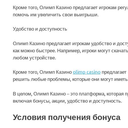
Кроме того, Олимп Казино предлагает игрокам рег
помочь им увеличить свои выигрыши.
Удобство и доступность
Олимп Казино предлагает игрокам удобство и досту
как можно быстрее. Например, игроки могут скачат
любом устройстве.
Кроме того, Олимп Казино
olimp casino
предлагает 
решить любые проблемы, которые они могут иметь
В целом, Олимп Казино – это платформа, которая 
включая бонусы, акции, удобство и доступность.
Условия получения бонуса