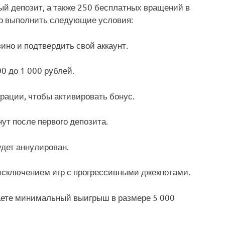
ый депозит, а также 250 бесплатных вращений в
но выполнить следующие условия:
ино и подтвердить свой аккаунт.
0 до 1 000 рублей.
рации, чтобы активировать бонус.
нут после первого депозита.
удет аннулирован.
 исключением игр с прогрессивными джекпотами.
лаете минимальный выигрыш в размере 5 000