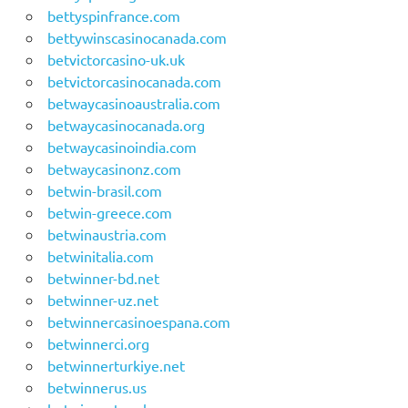
bettyspinfrance.com
bettywinscasinocanada.com
betvictorcasino-uk.uk
betvictorcasinocanada.com
betwaycasinoaustralia.com
betwaycasinocanada.org
betwaycasinoindia.com
betwaycasinonz.com
betwin-brasil.com
betwin-greece.com
betwinaustria.com
betwinitalia.com
betwinner-bd.net
betwinner-uz.net
betwinnercasinoespana.com
betwinnerci.org
betwinnerturkiye.net
betwinnerus.us