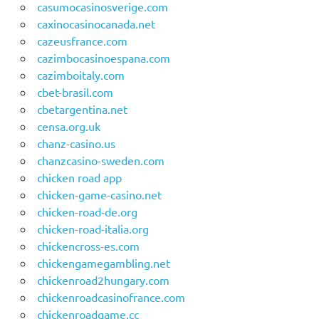
casumocasinosverige.com
caxinocasinocanada.net
cazeusfrance.com
cazimbocasinoespana.com
cazimboitaly.com
cbet-brasil.com
cbetargentina.net
censa.org.uk
chanz-casino.us
chanzcasino-sweden.com
chicken road app
chicken-game-casino.net
chicken-road-de.org
chicken-road-italia.org
chickencross-es.com
chickengamegambling.net
chickenroad2hungary.com
chickenroadcasinofrance.com
chickenroadgame.cc