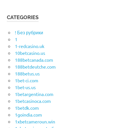
CATEGORIES
! Без рубрики
1
1-redcasino.uk
10betcasino.us
188betcanada.com
188betdeutche.com
188betus.us
1bet-ci.com
1bet-us.us
1betargentina.com
1betcasinoca.com
1betdk.com
1goindia.com
1xbetcameroun.win