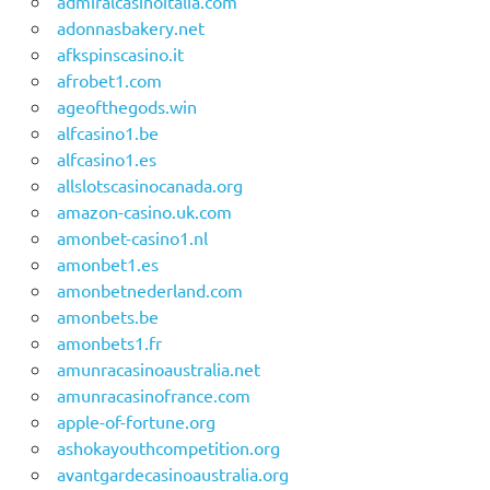
admiralcasinoitalia.com
adonnasbakery.net
afkspinscasino.it
afrobet1.com
ageofthegods.win
alfcasino1.be
alfcasino1.es
allslotscasinocanada.org
amazon-casino.uk.com
amonbet-casino1.nl
amonbet1.es
amonbetnederland.com
amonbets.be
amonbets1.fr
amunracasinoaustralia.net
amunracasinofrance.com
apple-of-fortune.org
ashokayouthcompetition.org
avantgardecasinoaustralia.org