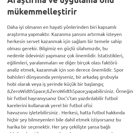
mükemmelleştirir
Daha iyi olmanın en hayati yönlerinden biri kapsamlı
araştırma yapmaktır. Kazanma şansını artırmak isteyen
herkesin servet kazanmak için sağlam bir temele sahip
olması gerekir. Bilgimiz en güçlü silahımızdır, bu
nedenle ödevinizi yapmanız çok önemlidir. İstatistikleri,
eğilimleri, yaralanmaları ve diğer birçok olası faktörü
analiz etmek, kazanmak için son derece önemlidir. Spor
bahisleri dünyasında yeniyseniz, bir arkadaş grubuyla
hobi olarak veya iş yerinde küçük bir başlangıç
&ZeroWidthSpace;&ZeroWidthSpace;yapabilirsiniz. Örneğin
bir futbol hayranıysanız Doc’s’tan yazdırılabilir futbol
karelerini kullanarak yerel bir futbol ofisi
havuzunu işletebilirsiniz . Herkesi, hatta futbol hakkında
hiçbir şey bilmeyenleri bile dahil etmek istiyorsanız bu
harika bir seçenektir. Her şey çekilişte şansa bağlı