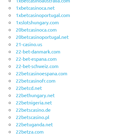
1xbetcasinoaustralia.com
1xbetcasinoca.net
1xbetcasinoportugal.com
1xslotshungary.com
20betcasinoca.com
20betcasinoportugal.net
21-casino.us
22-bet-danmark.com
22-bet-espana.com
22-bet-schweiz.com
22betcasinoespana.com
22betcasinofr.com
22betcd.net
22bethungary.net
22betnigeria.net
22betscasino.de
22betscasino.pl
22betuganda.net
22betza.com