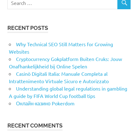
RECENT POSTS
Why Technical SEO Still Matters for Growing
Websites
Cryptocurrency Gokplatform Buiten Cruks: Jouw
Onafhankelijkheid bij Online Spelen
Casinò Digitali Italia: Manuale Completa al
Intrattenimento Virtuale Sicuro e Autorizzato
Understanding global legal regulations in gambling
A guide by FIFA World Cup football tips
Онлайн-казино Pokerdom
RECENT COMMENTS