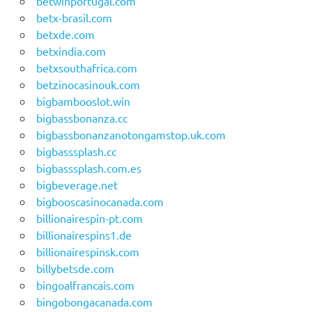
betwinportugal.com
betx-brasil.com
betxde.com
betxindia.com
betxsouthafrica.com
betzinocasinouk.com
bigbambooslot.win
bigbassbonanza.cc
bigbassbonanzanotongamstop.uk.com
bigbasssplash.cc
bigbasssplash.com.es
bigbeverage.net
bigbooscasinocanada.com
billionairespin-pt.com
billionairespins1.de
billionairespinsk.com
billybetsde.com
bingoalfrancais.com
bingobongacanada.com