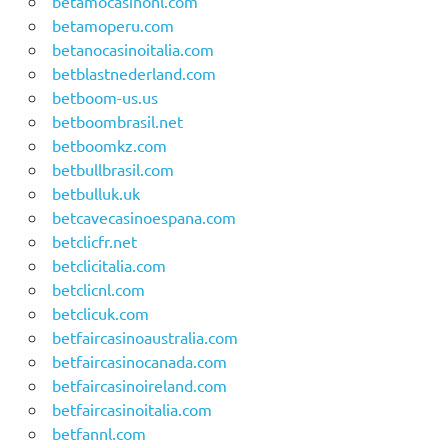
betamocasinonl.com
betamoperu.com
betanocasinoitalia.com
betblastnederland.com
betboom-us.us
betboombrasil.net
betboomkz.com
betbullbrasil.com
betbulluk.uk
betcavecasinoespana.com
betclicfr.net
betclicitalia.com
betclicnl.com
betclicuk.com
betfaircasinoaustralia.com
betfaircasinocanada.com
betfaircasinoireland.com
betfaircasinoitalia.com
betfannl.com