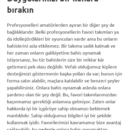
bırakın
Profesyonelleri amatörlerden ayıran bir diğer şey de
bağlılıklarıdır. Belki profesyonellerin favori takımları ya
da idolleştirdikleri bir oyuncuları vardır ama bu onların
bahislerini asla etkilemez. Bir takıma sadık kalmak ve
her zaman onların galibiyetine bahis oynamak
istiyorsanız, bu tür bahislerin size bir miktar kâr
getirmesi pek olası değildir. Vefalı olduğumuz kişilere
desteğimizi göstermenin başka yolları da var; bunun için
forma satın alabilir, maçlara katılabilir ve benzeri şeyler
yapabilirsiniz. Onlara bahis oynamak aslında onlara
yardımcı olan bir şey değil. Bu, favori takımlarımızdan
kaçınmamız gerektiği anlamına gelmiyor. Zaten onlar
hakkında iyi bir içgörüye sahip olmamızı beklemek
mantıklıdır. Sahip olduğumuz bilgileri iyi bir şekilde
kullanmak iyidir. Favorilerimizi kavramamız bize avantaj
sağlayabilir, bu nedenle onlara bahis oynamaktan