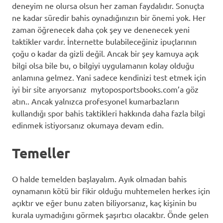
deneyim ne olursa olsun her zaman faydalıdır. Sonuçta
ne kadar süredir bahis oynadığınızın bir önemi yok. Her
zaman öğrenecek daha çok şey ve denenecek yeni
taktikler vardır. İnternette bulabileceğiniz ipuçlarının
çoğu o kadar da gizli değil. Ancak bir şey kamuya açık
bilgi olsa bile bu, o bilgiyi uygulamanın kolay olduğu
anlamına gelmez. Yani sadece kendinizi test etmek için
iyi bir site arıyorsanız mytoposportsbooks.com’a göz
atın.. Ancak yalnızca profesyonel kumarbazların
kullandığı spor bahis taktikleri hakkında daha fazla bilgi
edinmek istiyorsanız okumaya devam edin.
Temeller
O halde temelden başlayalım. Ayık olmadan bahis
oynamanın kötü bir fikir olduğu muhtemelen herkes için
açıktır ve eğer bunu zaten biliyorsanız, kaç kişinin bu
kurala uymadığını görmek şaşırtıcı olacaktır. Önde gelen