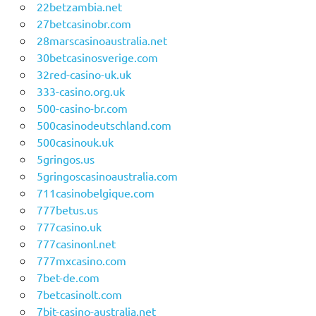
22betzambia.net
27betcasinobr.com
28marscasinoaustralia.net
30betcasinosverige.com
32red-casino-uk.uk
333-casino.org.uk
500-casino-br.com
500casinodeutschland.com
500casinouk.uk
5gringos.us
5gringoscasinoaustralia.com
711casinobelgique.com
777betus.us
777casino.uk
777casinonl.net
777mxcasino.com
7bet-de.com
7betcasinolt.com
7bit-casino-australia.net