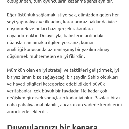
olduğundan, tüm oyuncuların kazanma şansı aynıdır.
Eğer üstünlük sağlamak istiyorsak, elimizden gelen her
şeyi yapmalıyız ve ilk adım, kararlarımız hakkında iyice
düşünmek ve onları bazı gerçek rakamlara
dayandırmaktır. Dolayısıyla, bahislerin ardındaki
nüansları anlamakla ilgileniyorsanız, kumar
analitiği konusunda uzmanlaşmış bir yazılım almayı
düşünmek muhtemelen en iyi fikirdir .
Mümkün olan en iyi strateji ve taktikleri geliştirmek, iyi
bir yazılımın bize sağlayacağı bir şeydir. Sahip oldukları
ve hayati bilgileri kategorize edebildikleri büyük
veritabanları çok büyük bir faydadır. Ne kadar çok
değişken girersek sonuçlar o kadar iyi olur. Bazıları biraz
daha pahalıya mal olabilir, ancak uzun vadede kendilerini
amorti edeceklerdir.
Duygularınızı bir kenara