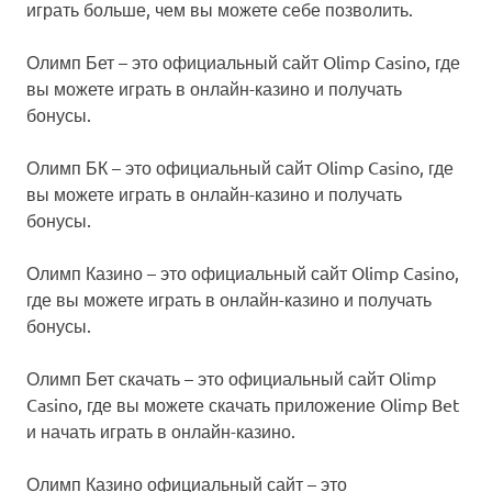
играть больше, чем вы можете себе позволить.
Олимп Бет – это официальный сайт Olimp Casino, где
вы можете играть в онлайн-казино и получать
бонусы.
Олимп БК – это официальный сайт Olimp Casino, где
вы можете играть в онлайн-казино и получать
бонусы.
Олимп Казино – это официальный сайт Olimp Casino,
где вы можете играть в онлайн-казино и получать
бонусы.
Олимп Бет скачать – это официальный сайт Olimp
Casino, где вы можете скачать приложение Olimp Bet
и начать играть в онлайн-казино.
Олимп Казино официальный сайт – это