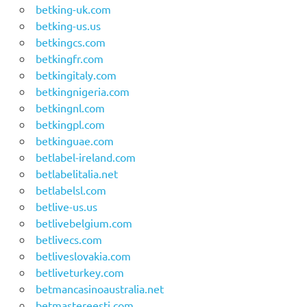
betking-uk.com
betking-us.us
betkingcs.com
betkingfr.com
betkingitaly.com
betkingnigeria.com
betkingnl.com
betkingpl.com
betkinguae.com
betlabel-ireland.com
betlabelitalia.net
betlabelsl.com
betlive-us.us
betlivebelgium.com
betlivecs.com
betliveslovakia.com
betliveturkey.com
betmancasinoaustralia.net
betmastereesti.com