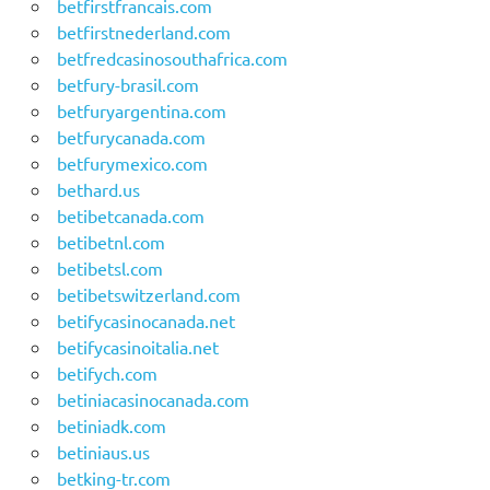
betfirstfrancais.com
betfirstnederland.com
betfredcasinosouthafrica.com
betfury-brasil.com
betfuryargentina.com
betfurycanada.com
betfurymexico.com
bethard.us
betibetcanada.com
betibetnl.com
betibetsl.com
betibetswitzerland.com
betifycasinocanada.net
betifycasinoitalia.net
betifych.com
betiniacasinocanada.com
betiniadk.com
betiniaus.us
betking-tr.com