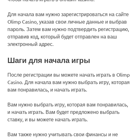
Для начала вам нужно зарегистрироваться на сайте
Olimp Casino, указав свои личные данные и выбрав
пароль. Затем вам нужно подтвердить регистрацию,
отправив код, который будет отправлен на ваш
электронный адрес.
Шаги для начала игры
После регистрации вы можете начать играть в Olimp
Casino. Для начала вам нужно выбрать игру, которая
вам понравилась, и начать играть.
Вам нужно выбрать игру, которая вам понравилась,
и начать играть. Вам будет предложено выбрать
ставку, и вы можете начать играть.
Вам также нужно учитывать свои финансы и не