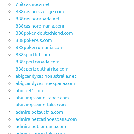
7bitcasinoca.net
888casino-sverige.com
888casinocanada.net
888casinoromania.com
888poker-deutschland.com
888poker-us.com
888pokerromania.com
888sportbd.com
888sportcanada.com
888sportsouthafrica.com
abigcandycasinoaustralia.net
abigcandycasinoespana.com
abolbet1.com
abukingcasinofrance.com
abukingcasinoitalia.com
admiralbetaustria.com
admiralbetcasinoespana.com
admiralbetromania.com
admiralcasinoitalia.com