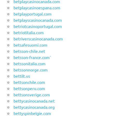
betplaycasinocanada.com
betplaycasinoespana.com
betplayportugal.com
betplayscasinocanada.com
betriotcasinoportugal.com
betriotitalia.com
betriverscasinocanada.com
betsafesuomi.com
betsson-chile.net
betsson-france.com`
betssonitalia.com
betssonnorge.com
bettilt.us
bettsonchile.com
bettsonperu.com
bettsonsverige.com
bettycasinocanada.net
bettycasinocanada.org
bettyspinbelgie.com