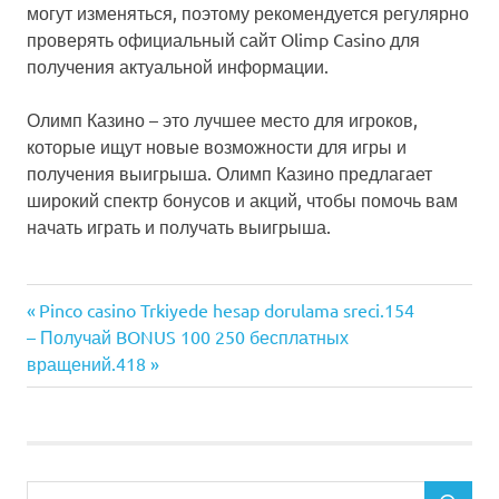
могут изменяться, поэтому рекомендуется регулярно
проверять официальный сайт Olimp Casino для
получения актуальной информации.
Олимп Казино – это лучшее место для игроков,
которые ищут новые возможности для игры и
получения выигрыша. Олимп Казино предлагает
широкий спектр бонусов и акций, чтобы помочь вам
начать играть и получать выигрыша.
Post
Previous
Pinco casino Trkiyede hesap dorulama sreci.154
Next
Post:
– Получай BONUS 100 250 бесплатных
navigation
Post:
вращений.418