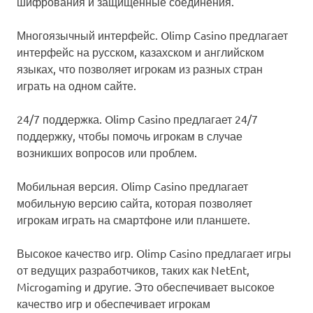
шифрования и защищенные соединения.
Многоязычный интерфейс. Olimp Casino предлагает
интерфейс на русском, казахском и английском
языках, что позволяет игрокам из разных стран
играть на одном сайте.
24/7 поддержка. Olimp Casino предлагает 24/7
поддержку, чтобы помочь игрокам в случае
возникших вопросов или проблем.
Мобильная версия. Olimp Casino предлагает
мобильную версию сайта, которая позволяет
игрокам играть на смартфоне или планшете.
Высокое качество игр. Olimp Casino предлагает игры
от ведущих разработчиков, таких как NetEnt,
Microgaming и другие. Это обеспечивает высокое
качество игр и обеспечивает игрокам