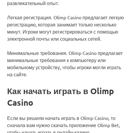
развлекательный опыт.
Легкая регистрация. Olimp Casino предлагает легкую
регистрацию, которая занимает только несколько
минут. Игроки могут регистрироваться с помощью
электронной почты или социальных сетей.
Минимальные требования. Olimp Casino предлагает
минимальные требования к компьютеру или
мобильному устройству, чтобы игроки могли играть
на сайте.
Как начать играть в Olimp
Casino
Если вы решили начать играть в Olimp Casino, то
сначала вам нужно скачать приложение Olimp Bet,
чтобы начать играть в онлайн-казино.