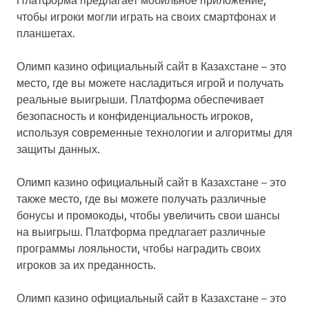
чтобы игроки могли играть на своих смартфонах и
планшетах.
Олимп казино официальный сайт в Казахстане – это
место, где вы можете насладиться игрой и получать
реальные выигрыши. Платформа обеспечивает
безопасность и конфиденциальность игроков,
используя современные технологии и алгоритмы для
защиты данных.
Олимп казино официальный сайт в Казахстане – это
также место, где вы можете получать различные
бонусы и промокоды, чтобы увеличить свои шансы
на выигрыш. Платформа предлагает различные
программы лояльности, чтобы наградить своих
игроков за их преданность.
Олимп казино официальный сайт в Казахстане – это