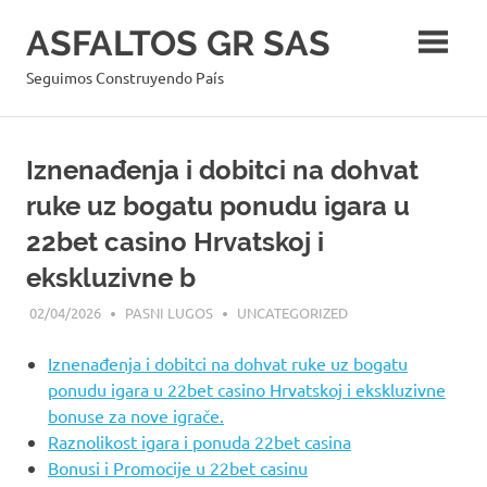
Skip
ASFALTOS GR SAS
to
content
Seguimos Construyendo País
Iznenađenja i dobitci na dohvat
ruke uz bogatu ponudu igara u
22bet casino Hrvatskoj i
ekskluzivne b
02/04/2026
PASNI LUGOS
UNCATEGORIZED
Iznenađenja i dobitci na dohvat ruke uz bogatu
ponudu igara u 22bet casino Hrvatskoj i ekskluzivne
bonuse za nove igrače.
Raznolikost igara i ponuda 22bet casina
Bonusi i Promocije u 22bet casinu