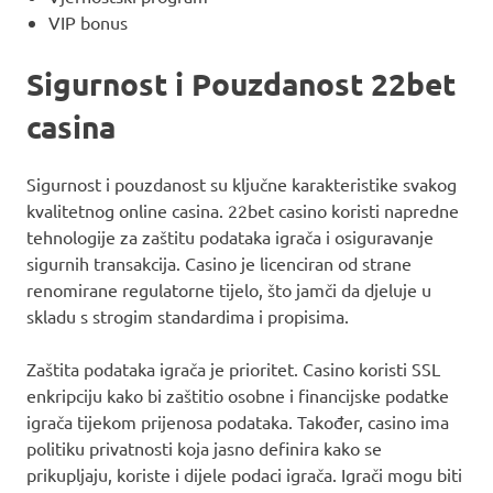
VIP bonus
Sigurnost i Pouzdanost 22bet
casina
Sigurnost i pouzdanost su ključne karakteristike svakog
kvalitetnog online casina. 22bet casino koristi napredne
tehnologije za zaštitu podataka igrača i osiguravanje
sigurnih transakcija. Casino je licenciran od strane
renomirane regulatorne tijelo, što jamči da djeluje u
skladu s strogim standardima i propisima.
Zaštita podataka igrača je prioritet. Casino koristi SSL
enkripciju kako bi zaštitio osobne i financijske podatke
igrača tijekom prijenosa podataka. Također, casino ima
politiku privatnosti koja jasno definira kako se
prikupljaju, koriste i dijele podaci igrača. Igrači mogu biti