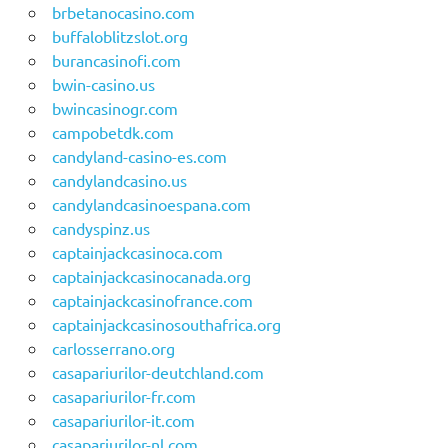
brbetanocasino.com
buffaloblitzslot.org
burancasinofi.com
bwin-casino.us
bwincasinogr.com
campobetdk.com
candyland-casino-es.com
candylandcasino.us
candylandcasinoespana.com
candyspinz.us
captainjackcasinoca.com
captainjackcasinocanada.org
captainjackcasinofrance.com
captainjackcasinosouthafrica.org
carlosserrano.org
casapariurilor-deutchland.com
casapariurilor-fr.com
casapariurilor-it.com
casapariurilor-nl.com