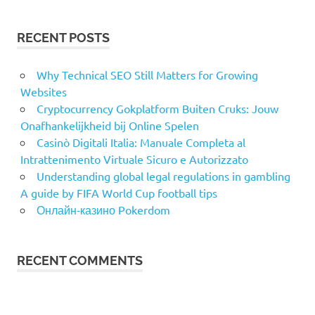
RECENT POSTS
Why Technical SEO Still Matters for Growing
Websites
Cryptocurrency Gokplatform Buiten Cruks: Jouw
Onafhankelijkheid bij Online Spelen
Casinò Digitali Italia: Manuale Completa al
Intrattenimento Virtuale Sicuro e Autorizzato
Understanding global legal regulations in gambling
A guide by FIFA World Cup football tips
Онлайн-казино Pokerdom
RECENT COMMENTS