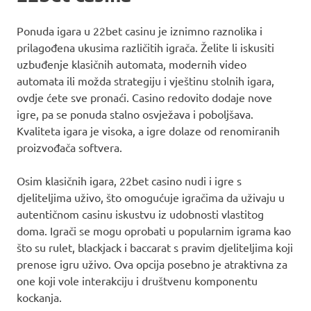
Ponuda igara u 22bet casinu je iznimno raznolika i
prilagođena ukusima različitih igrača. Želite li iskusiti
uzbuđenje klasičnih automata, modernih video
automata ili možda strategiju i vještinu stolnih igara,
ovdje ćete sve pronaći. Casino redovito dodaje nove
igre, pa se ponuda stalno osvježava i poboljšava.
Kvaliteta igara je visoka, a igre dolaze od renomiranih
proizvođača softvera.
Osim klasičnih igara, 22bet casino nudi i igre s
djeliteljima uživo, što omogućuje igračima da uživaju u
autentičnom casinu iskustvu iz udobnosti vlastitog
doma. Igrači se mogu oprobati u popularnim igrama kao
što su rulet, blackjack i baccarat s pravim djeliteljima koji
prenose igru uživo. Ova opcija posebno je atraktivna za
one koji vole interakciju i društvenu komponentu
kockanja.