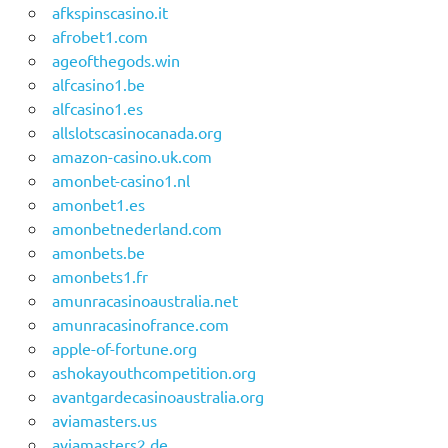
afkspinscasino.it
afrobet1.com
ageofthegods.win
alfcasino1.be
alfcasino1.es
allslotscasinocanada.org
amazon-casino.uk.com
amonbet-casino1.nl
amonbet1.es
amonbetnederland.com
amonbets.be
amonbets1.fr
amunracasinoaustralia.net
amunracasinofrance.com
apple-of-fortune.org
ashokayouthcompetition.org
avantgardecasinoaustralia.org
aviamasters.us
aviamasters2.de