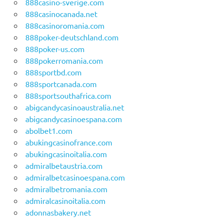
888casino-sverige.com
888casinocanada.net
888casinoromania.com
888poker-deutschland.com
888poker-us.com
888pokerromania.com
888sportbd.com
888sportcanada.com
888sportsouthafrica.com
abigcandycasinoaustralia.net
abigcandycasinoespana.com
abolbet1.com
abukingcasinofrance.com
abukingcasinoitalia.com
admiralbetaustria.com
admiralbetcasinoespana.com
admiralbetromania.com
admiralcasinoitalia.com
adonnasbakery.net