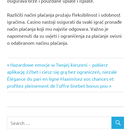
osigurava brze i pouzdane uplate i isplate.
Različiti načini plaćanja pružaju fleksibilnost i udobnost
igračima. Casino nastoji osigurati da svaki igrač pronađe
način plaćanja koji mu najviše odgovara. Važno je
napomenuti da su uvjeti i ograničenja za plaćanje ovisni
o odabranom načinu plaćanja.
Post
Previous
Hazardowe emocje w Twojej kieszeni – pobierz
Post:
aplikację 22bet i ciesz się grą bez ograniczeń, niezale
navigation
Next
Élégance du pari en ligne Maximisez vos chances et
Post:
profitez pleinement de l’offre linebet bonus pou