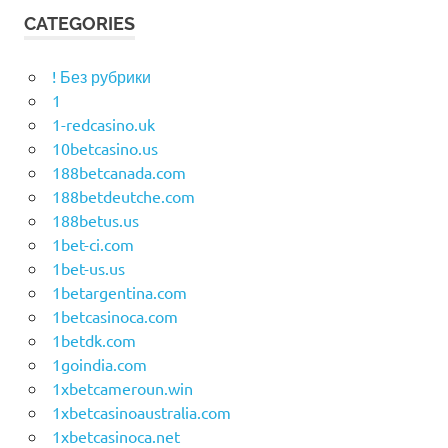
CATEGORIES
! Без рубрики
1
1-redcasino.uk
10betcasino.us
188betcanada.com
188betdeutche.com
188betus.us
1bet-ci.com
1bet-us.us
1betargentina.com
1betcasinoca.com
1betdk.com
1goindia.com
1xbetcameroun.win
1xbetcasinoaustralia.com
1xbetcasinoca.net