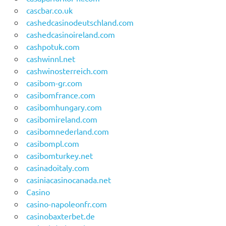
cascbar.co.uk
cashedcasinodeutschland.com
cashedcasinoireland.com
cashpotuk.com
cashwinnl.net
cashwinosterreich.com
casibom-gr.com
casibomfrance.com
casibomhungary.com
casibomireland.com
casibomnederland.com
casibompl.com
casibomturkey.net
casinadoitaly.com
casiniacasinocanada.net
Casino
casino-napoleonfr.com
casinobaxterbet.de