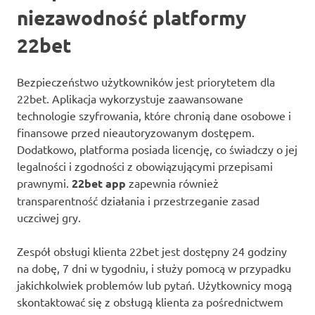
niezawodność platformy
22bet
Bezpieczeństwo użytkowników jest priorytetem dla
22bet. Aplikacja wykorzystuje zaawansowane
technologie szyfrowania, które chronią dane osobowe i
finansowe przed nieautoryzowanym dostępem.
Dodatkowo, platforma posiada licencję, co świadczy o jej
legalności i zgodności z obowiązującymi przepisami
prawnymi.
22bet app
zapewnia również
transparentność działania i przestrzeganie zasad
uczciwej gry.
Zespół obsługi klienta 22bet jest dostępny 24 godziny
na dobę, 7 dni w tygodniu, i służy pomocą w przypadku
jakichkolwiek problemów lub pytań. Użytkownicy mogą
skontaktować się z obsługą klienta za pośrednictwem