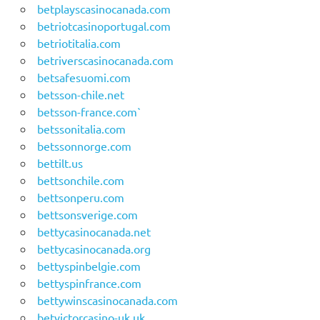
betplayscasinocanada.com
betriotcasinoportugal.com
betriotitalia.com
betriverscasinocanada.com
betsafesuomi.com
betsson-chile.net
betsson-france.com`
betssonitalia.com
betssonnorge.com
bettilt.us
bettsonchile.com
bettsonperu.com
bettsonsverige.com
bettycasinocanada.net
bettycasinocanada.org
bettyspinbelgie.com
bettyspinfrance.com
bettywinscasinocanada.com
betvictorcasino-uk.uk