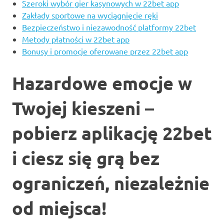
Szeroki wybór gier kasynowych w 22bet app
Zakłady sportowe na wyciągnięcie ręki
Bezpieczeństwo i niezawodność platformy 22bet
Metody płatności w 22bet app
Bonusy i promocje oferowane przez 22bet app
Hazardowe emocje w
Twojej kieszeni –
pobierz aplikację 22bet
i ciesz się grą bez
ograniczeń, niezależnie
od miejsca!