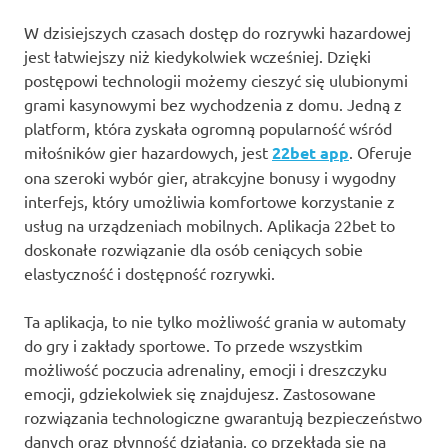
W dzisiejszych czasach dostęp do rozrywki hazardowej
jest łatwiejszy niż kiedykolwiek wcześniej. Dzięki
postępowi technologii możemy cieszyć się ulubionymi
grami kasynowymi bez wychodzenia z domu. Jedną z
platform, która zyskała ogromną popularność wśród
miłośników gier hazardowych, jest
22bet app
. Oferuje
ona szeroki wybór gier, atrakcyjne bonusy i wygodny
interfejs, który umożliwia komfortowe korzystanie z
usług na urządzeniach mobilnych. Aplikacja 22bet to
doskonałe rozwiązanie dla osób ceniących sobie
elastyczność i dostępność rozrywki.
Ta aplikacja, to nie tylko możliwość grania w automaty
do gry i zakłady sportowe. To przede wszystkim
możliwość poczucia adrenaliny, emocji i dreszczyku
emocji, gdziekolwiek się znajdujesz. Zastosowane
rozwiązania technologiczne gwarantują bezpieczeństwo
danych oraz płynność działania, co przekłada się na