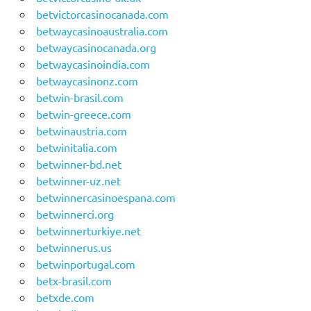
betvictorcasinocanada.com
betwaycasinoaustralia.com
betwaycasinocanada.org
betwaycasinoindia.com
betwaycasinonz.com
betwin-brasil.com
betwin-greece.com
betwinaustria.com
betwinitalia.com
betwinner-bd.net
betwinner-uz.net
betwinnercasinoespana.com
betwinnerci.org
betwinnerturkiye.net
betwinnerus.us
betwinportugal.com
betx-brasil.com
betxde.com