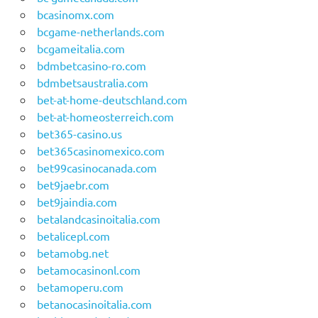
bcasinomx.com
bcgame-netherlands.com
bcgameitalia.com
bdmbetcasino-ro.com
bdmbetsaustralia.com
bet-at-home-deutschland.com
bet-at-homeosterreich.com
bet365-casino.us
bet365casinomexico.com
bet99casinocanada.com
bet9jaebr.com
bet9jaindia.com
betalandcasinoitalia.com
betalicepl.com
betamobg.net
betamocasinonl.com
betamoperu.com
betanocasinoitalia.com