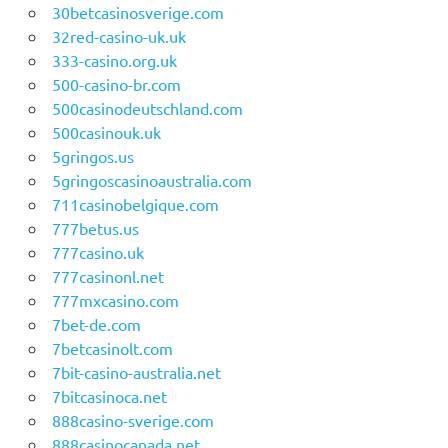
30betcasinosverige.com
32red-casino-uk.uk
333-casino.org.uk
500-casino-br.com
500casinodeutschland.com
500casinouk.uk
5gringos.us
5gringoscasinoaustralia.com
711casinobelgique.com
777betus.us
777casino.uk
777casinonl.net
777mxcasino.com
7bet-de.com
7betcasinolt.com
7bit-casino-australia.net
7bitcasinoca.net
888casino-sverige.com
888casinocanada.net