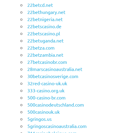
22betcd.net
22bethungary.net
22betnigeria.net
22betscasino.de
22betscasino.pl
22betuganda.net
22betza.com
22betzambia.net
27betcasinobr.com
28marscasinoaustralia.net
30betcasinosverige.com
32red-casino-uk.uk
333-casino.org.uk
500-casino-br.com
500casinodeutschland.com
500casinouk.uk
5gringos.us
5gringoscasinoaustralia.com
711casinobelgique.com