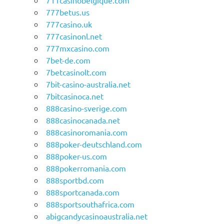
777betus.us
777casino.uk
777casinonl.net
777mxcasino.com
7bet-de.com
7betcasinolt.com
7bit-casino-australia.net
7bitcasinoca.net
888casino-sverige.com
888casinocanada.net
888casinoromania.com
888poker-deutschland.com
888poker-us.com
888pokerromania.com
888sportbd.com
888sportcanada.com
888sportsouthafrica.com
abigcandycasinoaustralia.net