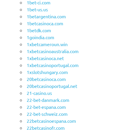
1bet-ci.com
1bet-us.us
1betargentina.com
1betcasinoca.com
1betdk.com
1goindia.com
1xbetcameroun.win
1xbetcasinoaustralia.com
1xbetcasinoca.net
1xbetcasinoportugal.com
1xslotshungary.com
20betcasinoca.com
20betcasinoportugal.net
21-casino.us
22-bet-danmark.com
22-bet-espana.com
22-bet-schweiz.com
22betcasinoespana.com
22betcasinofr.com