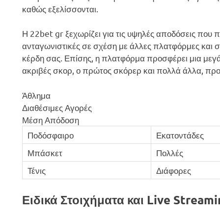
καθώς εξελίσσονται.
Η 22bet gr ξεχωρίζει για τις υψηλές αποδόσεις που π
ανταγωνιστικές σε σχέση με άλλες πλατφόρμες και σ
κέρδη σας. Επίσης, η πλατφόρμα προσφέρει μια μεγάλ
ακριβές σκορ, ο πρώτος σκόρερ και πολλά άλλα, προ
Άθλημα
Διαθέσιμες Αγορές
Μέση Απόδοση
Ποδόσφαιρο
Εκατοντάδες
Μπάσκετ
Πολλές
Τένις
Διάφορες
Ειδικά Στοιχήματα και Live Streami