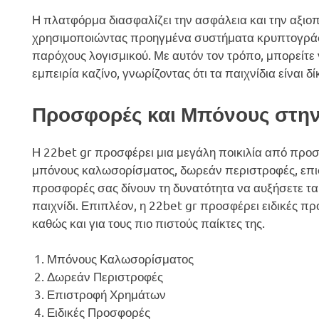
Η πλατφόρμα διασφαλίζει την ασφάλεια και την αξιοπι
χρησιμοποιώντας προηγμένα συστήματα κρυπτογράφ
παρόχους λογισμικού. Με αυτόν τον τρόπο, μπορείτε
εμπειρία καζίνο, γνωρίζοντας ότι τα παιχνίδια είναι δί
Προσφορές και Μπόνους στην
Η 22bet gr προσφέρει μια μεγάλη ποικιλία από προσ
μπόνους καλωσορίσματος, δωρεάν περιστροφές, επισ
προσφορές σας δίνουν τη δυνατότητα να αυξήσετε τα
παιχνίδι. Επιπλέον, η 22bet gr προσφέρει ειδικές π
καθώς και για τους πιο πιστούς παίκτες της.
Μπόνους Καλωσορίσματος
Δωρεάν Περιστροφές
Επιστροφή Χρημάτων
Ειδικές Προσφορές