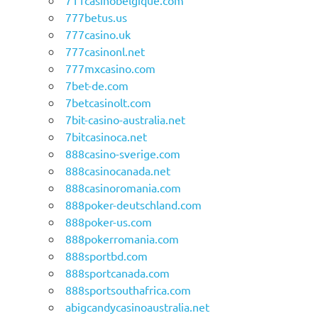
777betus.us
777casino.uk
777casinonl.net
777mxcasino.com
7bet-de.com
7betcasinolt.com
7bit-casino-australia.net
7bitcasinoca.net
888casino-sverige.com
888casinocanada.net
888casinoromania.com
888poker-deutschland.com
888poker-us.com
888pokerromania.com
888sportbd.com
888sportcanada.com
888sportsouthafrica.com
abigcandycasinoaustralia.net