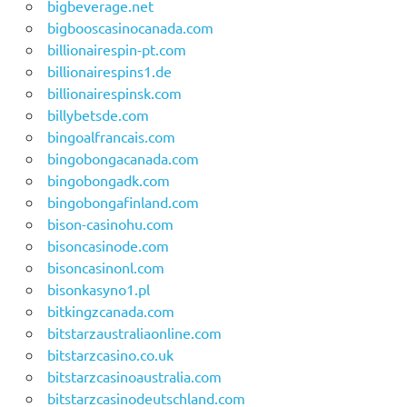
bigbeverage.net
bigbooscasinocanada.com
billionairespin-pt.com
billionairespins1.de
billionairespinsk.com
billybetsde.com
bingoalfrancais.com
bingobongacanada.com
bingobongadk.com
bingobongafinland.com
bison-casinohu.com
bisoncasinode.com
bisoncasinonl.com
bisonkasyno1.pl
bitkingzcanada.com
bitstarzaustraliaonline.com
bitstarzcasino.co.uk
bitstarzcasinoaustralia.com
bitstarzcasinodeutschland.com