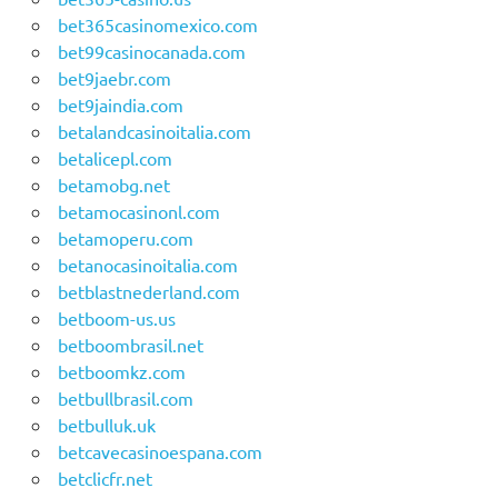
bet365casinomexico.com
bet99casinocanada.com
bet9jaebr.com
bet9jaindia.com
betalandcasinoitalia.com
betalicepl.com
betamobg.net
betamocasinonl.com
betamoperu.com
betanocasinoitalia.com
betblastnederland.com
betboom-us.us
betboombrasil.net
betboomkz.com
betbullbrasil.com
betbulluk.uk
betcavecasinoespana.com
betclicfr.net