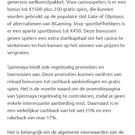
genereus welkomstpakket. Voor casinospelers is er een
bonus tot €1500 plus 250 gratis spins, die kunnen
worden gebruikt op de populaire slot Gate of Olympus
of alternatieven van BGaming. Voor sportliefhebbers is
er een aparte sportbonus tot €450. Deze bonussen
geven spelers een extra startkapitaal om het casino te
verkennen en hun kansen op het winnen van prijzen te
vergroten.
Spinmaya biedt ook regelmatig promoties en
toernooien aan. Deze promoties kunnen variëren van
reload bonussen tot cashback aanbiedingen en gratis
spins. Het is de moeite waard om de promotiepagina
van Spinmaya regelmatig te controleren, zodat je geen
enkele interessante aanbieding mist. Daarnaast is er
een wekelijkse cashback van tot wel 25% en een
rakeback van max 17%.
Het is belangrijk om de algemene voorwaarden van de