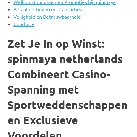
Welkomstbonussen en Promoties bij Spinmaya
Betaalmethoden en Transacties
Veiligheid en Betrouwbaarheid
Conclusie
Zet Je In op Winst:
spinmaya netherlands
Combineert Casino-
Spanning met
Sportweddenschappen
en Exclusieve
Voordelen.