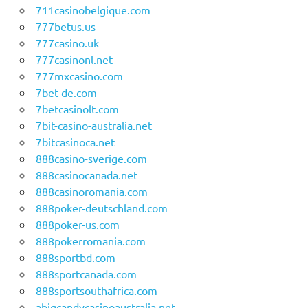
711casinobelgique.com
777betus.us
777casino.uk
777casinonl.net
777mxcasino.com
7bet-de.com
7betcasinolt.com
7bit-casino-australia.net
7bitcasinoca.net
888casino-sverige.com
888casinocanada.net
888casinoromania.com
888poker-deutschland.com
888poker-us.com
888pokerromania.com
888sportbd.com
888sportcanada.com
888sportsouthafrica.com
abigcandycasinoaustralia.net