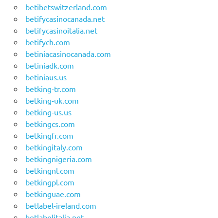
betibetswitzerland.com
betifycasinocanada.net
betifycasinoitalia.net
betifych.com
betiniacasinocanada.com
betiniadk.com
betiniaus.us
betking-tr.com
betking-uk.com
betking-us.us
betkingcs.com
betkingfr.com
betkingitaly.com
betkingnigeria.com
betkingnl.com
betkingpl.com
betkinguae.com
betlabel-ireland.com
betlabelitalia.net