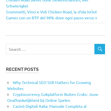
navigation
Schwierigkei
Next
Scommetti, Vinci e Voli Chicken Road, la sfida InOut
Post:
Games con un RTP del 98% dove ogni passo verso
RECENT POSTS
Why Technical SEO Still Matters for Growing
Websites
Cryptocurrency Gokplatform Buiten Cruks: Jouw
Onafhankelijkheid bij Online Spelen
Casinò Digitali Italia: Manuale Completa al