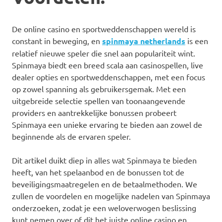
De online casino en sportweddenschappen wereld is
constant in beweging, en
spinmaya netherlands
is een
relatief nieuwe speler die snel aan populariteit wint.
Spinmaya biedt een breed scala aan casinospellen, live
dealer opties en sportweddenschappen, met een focus
op zowel spanning als gebruikersgemak. Met een
uitgebreide selectie spellen van toonaangevende
providers en aantrekkelijke bonussen probeert
Spinmaya een unieke ervaring te bieden aan zowel de
beginnende als de ervaren speler.
Dit artikel duikt diep in alles wat Spinmaya te bieden
heeft, van het spelaanbod en de bonussen tot de
beveiligingsmaatregelen en de betaalmethoden. We
zullen de voordelen en mogelijke nadelen van Spinmaya
onderzoeken, zodat je een weloverwogen beslissing
kunt nemen over of dit het juiste online casino en