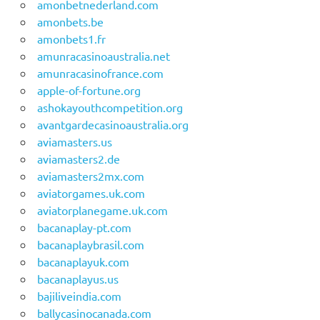
amonbetnederland.com
amonbets.be
amonbets1.fr
amunracasinoaustralia.net
amunracasinofrance.com
apple-of-fortune.org
ashokayouthcompetition.org
avantgardecasinoaustralia.org
aviamasters.us
aviamasters2.de
aviamasters2mx.com
aviatorgames.uk.com
aviatorplanegame.uk.com
bacanaplay-pt.com
bacanaplaybrasil.com
bacanaplayuk.com
bacanaplayus.us
bajiliveindia.com
ballycasinocanada.com