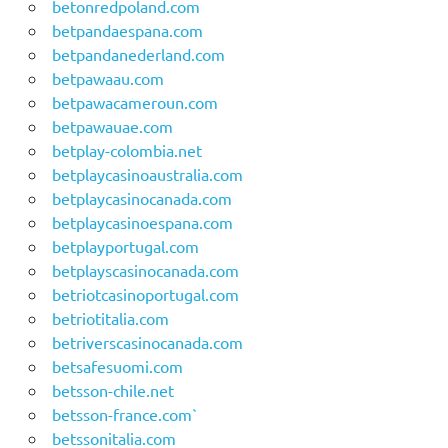
betonredpoland.com
betpandaespana.com
betpandanederland.com
betpawaau.com
betpawacameroun.com
betpawauae.com
betplay-colombia.net
betplaycasinoaustralia.com
betplaycasinocanada.com
betplaycasinoespana.com
betplayportugal.com
betplayscasinocanada.com
betriotcasinoportugal.com
betriotitalia.com
betriverscasinocanada.com
betsafesuomi.com
betsson-chile.net
betsson-france.com`
betssonitalia.com