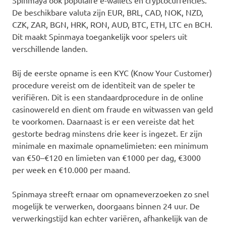
Spinmaya ook populaire e-wallets en cryptocurrencies.
De beschikbare valuta zijn EUR, BRL, CAD, NOK, NZD,
CZK, ZAR, BGN, HRK, RON, AUD, BTC, ETH, LTC en BCH.
Dit maakt Spinmaya toegankelijk voor spelers uit
verschillende landen.
Bij de eerste opname is een KYC (Know Your Customer)
procedure vereist om de identiteit van de speler te
verifiëren. Dit is een standaardprocedure in de online
casinowereld en dient om fraude en witwassen van geld
te voorkomen. Daarnaast is er een vereiste dat het
gestorte bedrag minstens drie keer is ingezet. Er zijn
minimale en maximale opnamelimieten: een minimum
van €50–€120 en limieten van €1000 per dag, €3000
per week en €10.000 per maand.
Spinmaya streeft ernaar om opnameverzoeken zo snel
mogelijk te verwerken, doorgaans binnen 24 uur. De
verwerkingstijd kan echter variëren, afhankelijk van de