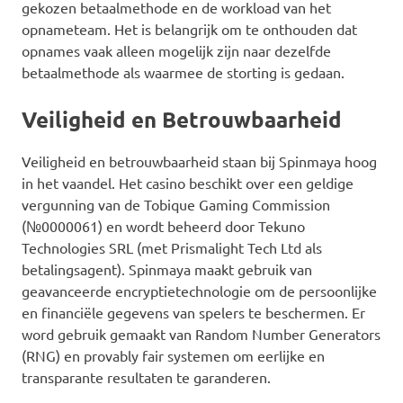
gekozen betaalmethode en de workload van het
opnameteam. Het is belangrijk om te onthouden dat
opnames vaak alleen mogelijk zijn naar dezelfde
betaalmethode als waarmee de storting is gedaan.
Veiligheid en Betrouwbaarheid
Veiligheid en betrouwbaarheid staan bij Spinmaya hoog
in het vaandel. Het casino beschikt over een geldige
vergunning van de Tobique Gaming Commission
(№0000061) en wordt beheerd door Tekuno
Technologies SRL (met Prismalight Tech Ltd als
betalingsagent). Spinmaya maakt gebruik van
geavanceerde encryptietechnologie om de persoonlijke
en financiële gegevens van spelers te beschermen. Er
word gebruik gemaakt van Random Number Generators
(RNG) en provably fair systemen om eerlijke en
transparante resultaten te garanderen.