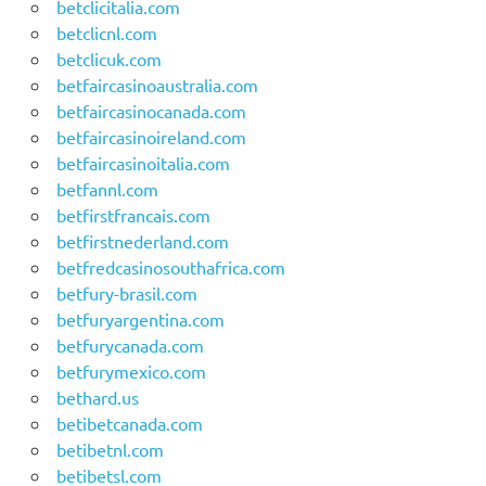
betclicitalia.com
betclicnl.com
betclicuk.com
betfaircasinoaustralia.com
betfaircasinocanada.com
betfaircasinoireland.com
betfaircasinoitalia.com
betfannl.com
betfirstfrancais.com
betfirstnederland.com
betfredcasinosouthafrica.com
betfury-brasil.com
betfuryargentina.com
betfurycanada.com
betfurymexico.com
bethard.us
betibetcanada.com
betibetnl.com
betibetsl.com