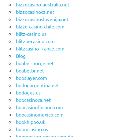
bizzocasino-australia.net
bizzocasinocz.net
bizzocasinoslovenija.net
blaze-casino-chile.com
blitz-casino.us
blitzbecasino.com
blitzcasino-france.com
Blog
boabet-norge.net
boabetbr.net
bobslayer.com
bodogargentina.net
bodogus.us
boocasinoca.net
boocasinofinland.com
boocasinomexico.com
bookhippo.uk
boomcasino.us
boomerang-casino.com.de