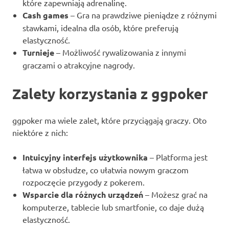
które zapewniają adrenalinę.
Cash games
– Gra na prawdziwe pieniądze z różnymi
stawkami, idealna dla osób, które preferują
elastyczność.
Turnieje
– Możliwość rywalizowania z innymi
graczami o atrakcyjne nagrody.
Zalety korzystania z ggpoker
ggpoker ma wiele zalet, które przyciągają graczy. Oto
niektóre z nich:
Intuicyjny interfejs użytkownika
– Platforma jest
łatwa w obsłudze, co ułatwia nowym graczom
rozpoczęcie przygody z pokerem.
Wsparcie dla różnych urządzeń
– Możesz grać na
komputerze, tablecie lub smartfonie, co daje dużą
elastyczność.