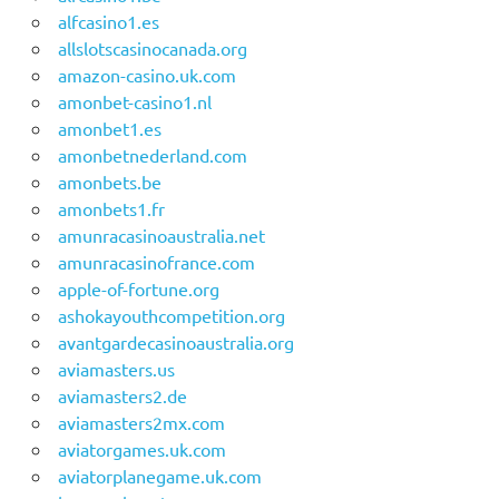
alfcasino1.es
allslotscasinocanada.org
amazon-casino.uk.com
amonbet-casino1.nl
amonbet1.es
amonbetnederland.com
amonbets.be
amonbets1.fr
amunracasinoaustralia.net
amunracasinofrance.com
apple-of-fortune.org
ashokayouthcompetition.org
avantgardecasinoaustralia.org
aviamasters.us
aviamasters2.de
aviamasters2mx.com
aviatorgames.uk.com
aviatorplanegame.uk.com