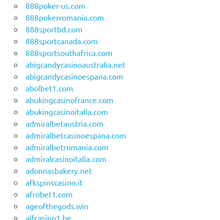
888poker-us.com
888pokerromania.com
888sportbd.com
888sportcanada.com
888sportsouthafrica.com
abigcandycasinoaustralia.net
abigcandycasinoespana.com
abolbet1.com
abukingcasinofrance.com
abukingcasinoitalia.com
admiralbetaustria.com
admiralbetcasinoespana.com
admiralbetromania.com
admiralcasinoitalia.com
adonnasbakery.net
afkspinscasino.it
afrobet1.com
ageofthegods.win
alfcasino1.be