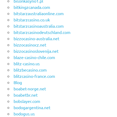
bisonkasyno1.pl
bitkingzcanada.com
bitstarzaustraliaonline.com
bitstarzcasino.co.uk
bitstarzcasinoaustralia.com
bitstarzcasinodeutschland.com
bizzocasino-australia.net
bizzocasinocz.net
bizzocasinoslovenija.net
blaze-casino-chile.com
blitz-casino.us
blitzbecasino.com
blitzcasino-france.com
Blog
boabet-norge.net
boabetbr.net
bobslayer.com
bodogargentina.net
bodogus.us