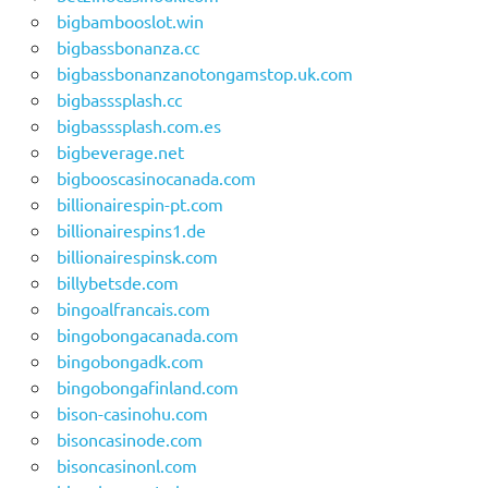
bigbambooslot.win
bigbassbonanza.cc
bigbassbonanzanotongamstop.uk.com
bigbasssplash.cc
bigbasssplash.com.es
bigbeverage.net
bigbooscasinocanada.com
billionairespin-pt.com
billionairespins1.de
billionairespinsk.com
billybetsde.com
bingoalfrancais.com
bingobongacanada.com
bingobongadk.com
bingobongafinland.com
bison-casinohu.com
bisoncasinode.com
bisoncasinonl.com