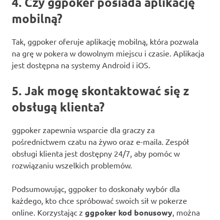
4. Czy ggpoker posiada aplikację
mobilną?
Tak, ggpoker oferuje aplikację mobilną, która pozwala
na grę w pokera w dowolnym miejscu i czasie. Aplikacja
jest dostępna na systemy Android i iOS.
5. Jak mogę skontaktować się z
obsługą klienta?
ggpoker zapewnia wsparcie dla graczy za
pośrednictwem czatu na żywo oraz e-maila. Zespół
obsługi klienta jest dostępny 24/7, aby pomóc w
rozwiązaniu wszelkich problemów.
Podsumowując, ggpoker to doskonały wybór dla
każdego, kto chce spróbować swoich sił w pokerze
online. Korzystając z
ggpoker kod bonusowy
, można