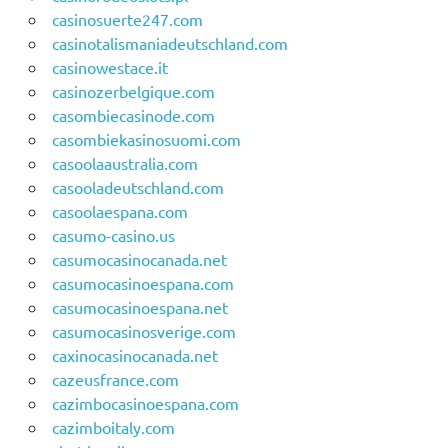
casinosuerte247.com
casinotalismaniadeutschland.com
casinowestace.it
casinozerbelgique.com
casombiecasinode.com
casombiekasinosuomi.com
casoolaaustralia.com
casooladeutschland.com
casoolaespana.com
casumo-casino.us
casumocasinocanada.net
casumocasinoespana.com
casumocasinoespana.net
casumocasinosverige.com
caxinocasinocanada.net
cazeusfrance.com
cazimbocasinoespana.com
cazimboitaly.com