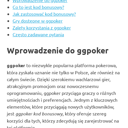
Wprowadzenie do ggpoker
Co to jest kod bonusowy?
Jak zastosować kod bonusowy?
Gry dostępne w ggpoker
Zalety korzystania z ggpoker
Często zadawane pytania
Wprowadzenie do ggpoker
ggpoker
to niezwykle popularna platforma pokerowa,
która zyskała uznanie nie tylko w Polsce, ale również na
całym świecie. Dzięki szerokiemu wachlarzowi gier,
atrakcyjnym promocjom oraz nowoczesnemu
oprogramowaniu, ggpoker przyciąga graczy o różnych
umiejętnościach i preferencjach. Jednym z kluczowych
elementów, które przyciągają nowych użytkowników,
jest
ggpoker kod bonusowy
, który oferuje szereg
korzyści dla tych, którzy zdecydują się zarejestrować na
tej platformie.