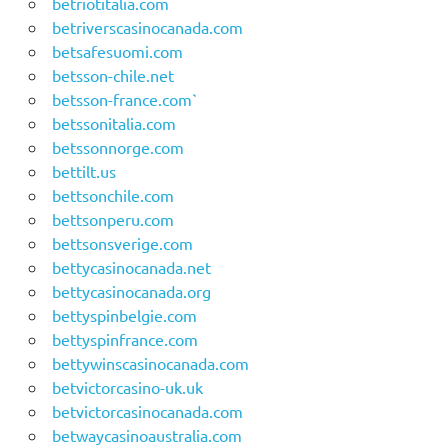
betriotitalia.com
betriverscasinocanada.com
betsafesuomi.com
betsson-chile.net
betsson-france.com`
betssonitalia.com
betssonnorge.com
bettilt.us
bettsonchile.com
bettsonperu.com
bettsonsverige.com
bettycasinocanada.net
bettycasinocanada.org
bettyspinbelgie.com
bettyspinfrance.com
bettywinscasinocanada.com
betvictorcasino-uk.uk
betvictorcasinocanada.com
betwaycasinoaustralia.com