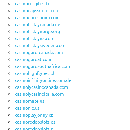
casinocorgibet.fr
casinodayssuomi.com
casinoeurosuomi.com
casinofridaycanada.net
casinofridaynorge.org
casinofridaynz.com
casinofridaysweden.com
casinoguru-canada.com
casinoguruat.com
casinogurusouthafrica.com
casinohighflybet.pl
casinoinfinityonline.com.de
casinolycasinocanada.com
casinolycasinoitalia.com
casinomate.us
casinonic.us
casinoplayjonny.cz
casinorodeoslots.es
casinorodeoslots.pl