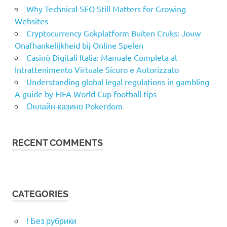
Why Technical SEO Still Matters for Growing
Websites
Cryptocurrency Gokplatform Buiten Cruks: Jouw
Onafhankelijkheid bij Online Spelen
Casinò Digitali Italia: Manuale Completa al
Intrattenimento Virtuale Sicuro e Autorizzato
Understanding global legal regulations in gambling
A guide by FIFA World Cup football tips
Онлайн-казино Pokerdom
RECENT COMMENTS
CATEGORIES
! Без рубрики