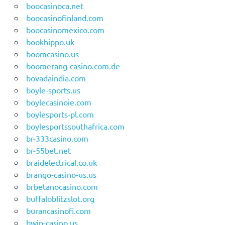
boocasinoca.net
boocasinofinland.com
boocasinomexico.com
bookhippo.uk
boomcasino.us
boomerang-casino.com.de
bovadaindia.com
boyle-sports.us
boylecasinoie.com
boylesports-pl.com
boylesportssouthafrica.com
br-333casino.com
br-55bet.net
braidelectrical.co.uk
brango-casino-us.us
brbetanocasino.com
buffaloblitzslot.org
burancasinofi.com
bwin-casino.us