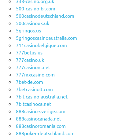
333-casino.org.uk
500-casino-br.com
500casinodeutschland.com
500casinouk.uk
5gringos.us
5gringoscasinoaustralia.com
711casinobelgique.com
777betus.us
777casino.uk
777casinonl.net
777mxcasino.com
7bet-de.com
7betcasinolt.com
7bit-casino-australia.net
7bitcasinoca.net
888casino-sverige.com
888casinocanada.net
888casinoromania.com
888poker-deutschland.com