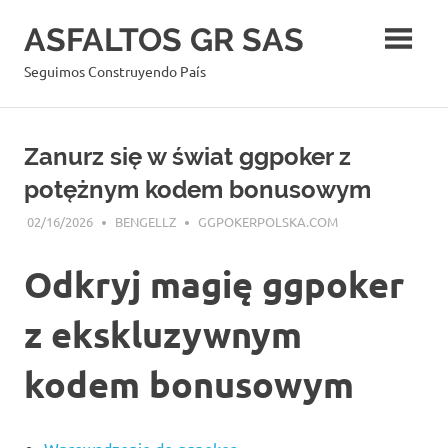
Skip
ASFALTOS GR SAS
to
content
Seguimos Construyendo País
Zanurz się w świat ggpoker z
potężnym kodem bonusowym
02/16/2026
BENGELLZ
GGPOKERPOLSKA.COM
Odkryj magię ggpoker
z ekskluzywnym
kodem bonusowym