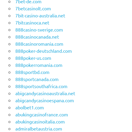
7bet-de.com
7betcasinolt.com
7bit-casino-australia.net
7bitcasinoca.net
888casino-sverige.com
888casinocanada.net
888casinoromania.com
888poker-deutschland.com
888poker-us.com
888pokerromania.com
888sportbd.com
888sportcanada.com
888sportsouthafrica.com
abigcandycasinoaustralia.net
abigcandycasinoespana.com
abolbet1.com
abukingcasinofrance.com
abukingcasinoitalia.com
admiralbetaustria.com