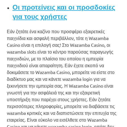
Οι προτείνεις και οι προσδοκίες
για τους χρήστες
Εάν ζητάτε ένα καζίνο που προσφέρει εξαιρετικές
παιχνίδια και ασφαλή περιβάλλον, τότε η Wazamba
Casino είναι η επιλογή σας! Στο Wazamba Casino, οι
wazamba slots είναι το κέντρο παρούσας παραγωγής
παιχνιδιών, με το πλαίσιο του οποίου η εμπειρία
παιχνιδιού είναι απαραίτητη. Εάν έχετε σκοπό να
δοκιμάσετε το Wazamba Casino, μπορείτε να είστε στο
διαδίκτυο μας και να κάνετε wazamba login για να
ξεκινήσετε την εμπειρία σας. Η Wazamba Casino είναι
γνωστή για την ασφάλειά της και την εξαιρετική
υποστήριξη που παρέχει στους χρήστες. Εάν ζητάτε
περισσότερες πληροφορίες, μπορείτε να διαβάσετε τις
wazamba κριτικές και να διαπιστώσετε την επιτυχία της
εταιρείας. Είναι εύκολο να εισέλθετε στο Wazamba
Casino και να κάνετε wazamba casino login, οπότε δεν