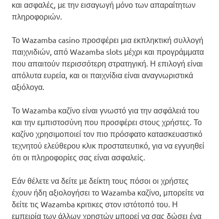
και ασφαλές, με την εισαγωγή μόνο των απαραίτητων
πληροφοριών.
Το Wazamba casino προσφέρει μια εκπληκτική συλλογή
παιχνιδιών, από Wazamba slots μέχρι και προγράμματα
που απαιτούν περισσότερη στρατηγική. Η επιλογή είναι
απόλυτα ευρεία, και οι παιχνίδια είναι αναγνωριστικά
αξιόλογα.
Το Wazamba καζίνο είναι γνωστό για την ασφάλειά του
και την εμπιστοσύνη που προσφέρει στους χρήστες. Το
καζίνο χρησιμοποιεί τον πιο πρόσφατο κατασκευαστικό
τεχνητού ελεύθερου κλικ προστατευτικό, για να εγγυηθεί
ότι οι πληροφορίες σας είναι ασφαλείς.
Εάν θέλετε να δείτε με δείκτη τους πόσοι οι χρήστες
έχουν ήδη αξιολογήσει το Wazamba καζίνο, μπορείτε να
δείτε τις Wazamba κριτικες στον ιστότοπό του. Η
εμπειρία των άλλων χρηστών μπορεί να σας δώσει ένα