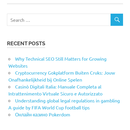
RECENT POSTS
Why Technical SEO Still Matters for Growing
Websites
Cryptocurrency Gokplatform Buiten Cruks: Jouw
Onafhankelijkheid bij Online Spelen
Casinò Digitali Italia: Manuale Completa al
Intrattenimento Virtuale Sicuro e Autorizzato
Understanding global legal regulations in gambling
A guide by FIFA World Cup football tips
Онлайн-казино Pokerdom