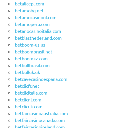
betalicepl.com
betamobg.net
betamocasinonl.com
betamoperu.com
betanocasinoitalia.com
betblastnederland.com
betboom-us.us
betboombrasil.net
betboomkz.com
betbullbrasil.com
betbulluk.uk
betcavecasinoespana.com
betclicfr.net
betclicitalia.com
betclicnl.com
betclicuk.com
betfaircasinoaustralia.com
betfaircasinocanada.com
betfaircasinoireland.com