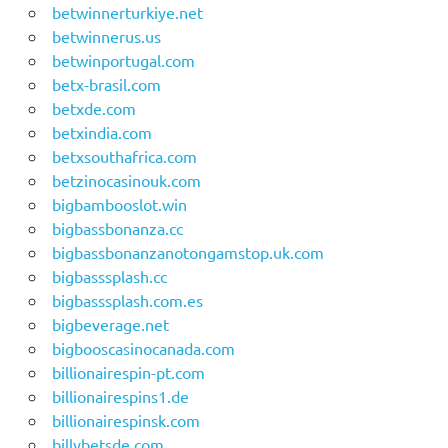
betwinnerturkiye.net
betwinnerus.us
betwinportugal.com
betx-brasil.com
betxde.com
betxindia.com
betxsouthafrica.com
betzinocasinouk.com
bigbambooslot.win
bigbassbonanza.cc
bigbassbonanzanotongamstop.uk.com
bigbasssplash.cc
bigbasssplash.com.es
bigbeverage.net
bigbooscasinocanada.com
billionairespin-pt.com
billionairespins1.de
billionairespinsk.com
billybetsde.com