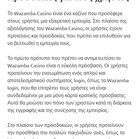
Το Wazamba Casino είναι ένα καζίνο που προσέφερε
στους χρήστες μια εξαιρετική εμπειρία. Στο πλαίσιο της
αξιολόγησης του Wazamba Casino, οι χρήστες έχουν
προτείνεις και προσδοκίες που πρέπει να επιλυθούν για
να βελτιωθεί η εμπειρία τους.
Το πρώτο πρότυπο που πρέπει να αντιμετωπίσει το
Wazamba Casino είναι η εύκολη πρόσβαση. Οι χρήστες
προτείνουν την ενσωμάτωση ενός απλού και
αποτελεσματικού συστήματος login, όπως το Wazamba
login, που θα επιτρέπει τους χρήστες να είναι
συνδεδεμένοι με μια μόνη κάρτα κρατικής πρόσβασης.
Αυτό θα μειώσει τον πόνο των χρηστών κατά τη διάρκεια
της εγγραφής και της συνέχισης της εμπειρίας.
Στο πλαίσιο των προσδοκιών, οι χρήστες προτείνουν
την προσθήκη πιο πολλών παιχνιδιών slots, όπως τα