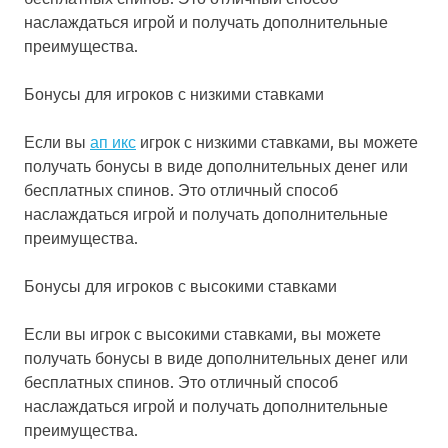
наслаждаться игрой и получать дополнительные
преимущества.
Бонусы для игроков с низкими ставками
Если вы
ап икс
игрок с низкими ставками, вы можете
получать бонусы в виде дополнительных денег или
бесплатных спинов. Это отличный способ
наслаждаться игрой и получать дополнительные
преимущества.
Бонусы для игроков с высокими ставками
Если вы игрок с высокими ставками, вы можете
получать бонусы в виде дополнительных денег или
бесплатных спинов. Это отличный способ
наслаждаться игрой и получать дополнительные
преимущества.