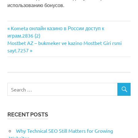
использованию бонусов.
Post
Previous
Kometa онлайн казино в России доступ к
Post:
играм.2836 (2)
navigation
Next
Mostbet AZ – bukmeker ve kazino Mostbet Giri rsmi
Post:
sayt.7257
RECENT POSTS
Why Technical SEO Still Matters for Growing