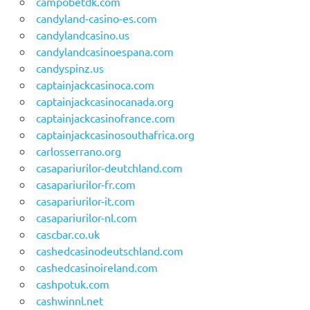
campobetdk.com
candyland-casino-es.com
candylandcasino.us
candylandcasinoespana.com
candyspinz.us
captainjackcasinoca.com
captainjackcasinocanada.org
captainjackcasinofrance.com
captainjackcasinosouthafrica.org
carlosserrano.org
casapariurilor-deutchland.com
casapariurilor-fr.com
casapariurilor-it.com
casapariurilor-nl.com
cascbar.co.uk
cashedcasinodeutschland.com
cashedcasinoireland.com
cashpotuk.com
cashwinnl.net