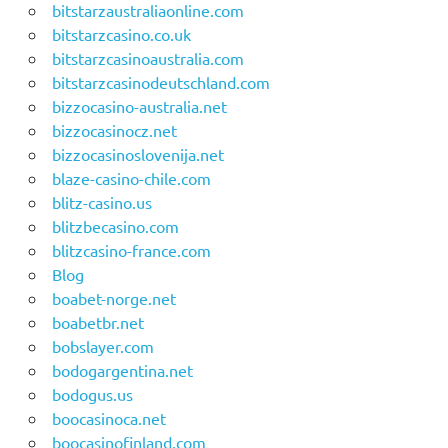
bitstarzaustraliaonline.com
bitstarzcasino.co.uk
bitstarzcasinoaustralia.com
bitstarzcasinodeutschland.com
bizzocasino-australia.net
bizzocasinocz.net
bizzocasinoslovenija.net
blaze-casino-chile.com
blitz-casino.us
blitzbecasino.com
blitzcasino-france.com
Blog
boabet-norge.net
boabetbr.net
bobslayer.com
bodogargentina.net
bodogus.us
boocasinoca.net
boocasinofinland.com