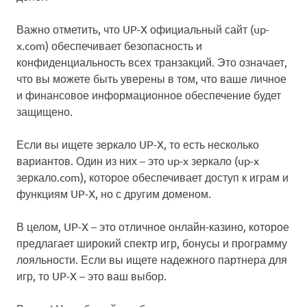
Важно отметить, что UP-X официальный сайт (up-
x.com) обеспечивает безопасность и
конфиденциальность всех транзакций. Это означает,
что вы можете быть уверены в том, что ваше личное
и финансовое информационное обеспечение будет
защищено.
Если вы ищете зеркало UP-X, то есть несколько
вариантов. Один из них – это up-x зеркало (up-x
зеркало.com), которое обеспечивает доступ к играм и
функциям UP-X, но с другим доменом.
В целом, UP-X – это отличное онлайн-казино, которое
предлагает широкий спектр игр, бонусы и программу
лояльности. Если вы ищете надежного партнера для
игр, то UP-X – это ваш выбор.