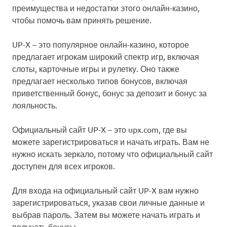
преимущества и недостатки этого онлайн-казино,
чтобы помочь вам принять решение.
UP-X – это популярное онлайн-казино, которое
предлагает игрокам широкий спектр игр, включая
слоты, карточные игры и рулетку. Оно также
предлагает несколько типов бонусов, включая
приветственный бонус, бонус за депозит и бонус за
лояльность.
Официальный сайт UP-X – это upx.com, где вы
можете зарегистрироваться и начать играть. Вам не
нужно искать зеркало, потому что официальный сайт
доступен для всех игроков.
Для входа на официальный сайт UP-X вам нужно
зарегистрироваться, указав свои личные данные и
выбрав пароль. Затем вы можете начать играть и
получать бонусы.