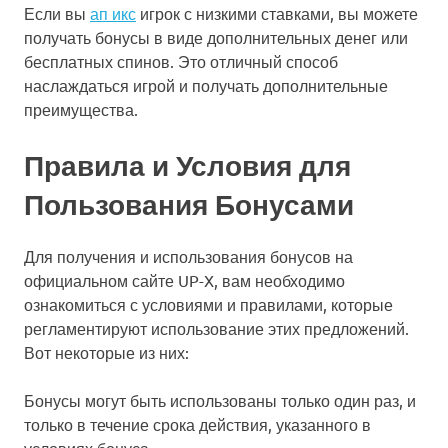
Если вы
ап икс
игрок с низкими ставками, вы можете
получать бонусы в виде дополнительных денег или
бесплатных спинов. Это отличный способ
наслаждаться игрой и получать дополнительные
преимущества.
Правила и Условия для
Пользования Бонусами
Для получения и использования бонусов на
официальном сайте UP-X, вам необходимо
ознакомиться с условиями и правилами, которые
регламентируют использование этих предложений.
Вот некоторые из них:
Бонусы могут быть использованы только один раз, и
только в течение срока действия, указанного в