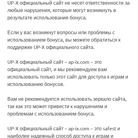
UP-X официальный сайт не несет ответственности за
любые нарушения, которые могут возникнуть в
результате использования бонуса.
Если у вас возникнут вопросы или проблемы с
использованием бонуса, вы можете обратиться к
поддержке UP-X официального сайта.
UP-X официальный сайт – ap-ix.com – это
официальный сайт, и мы рекомендуем вам
использовать только этот сайт для доступа к играм и
использованию бонусов.
Вам не рекомендуется использовать зеркало сайта,
так как это может привести к нарушениям и
проблемам с использованием бонуса.
UP-X официальный сайт – ap-ix.com – это safest и
наиболее надежный способ доступа к играм и