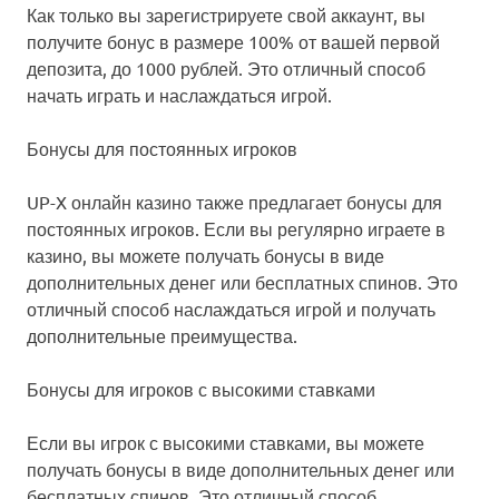
Как только вы зарегистрируете свой аккаунт, вы
получите бонус в размере 100% от вашей первой
депозита, до 1000 рублей. Это отличный способ
начать играть и наслаждаться игрой.
Бонусы для постоянных игроков
UP-X онлайн казино также предлагает бонусы для
постоянных игроков. Если вы регулярно играете в
казино, вы можете получать бонусы в виде
дополнительных денег или бесплатных спинов. Это
отличный способ наслаждаться игрой и получать
дополнительные преимущества.
Бонусы для игроков с высокими ставками
Если вы игрок с высокими ставками, вы можете
получать бонусы в виде дополнительных денег или
бесплатных спинов. Это отличный способ