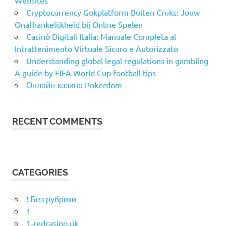
Websites
Cryptocurrency Gokplatform Buiten Cruks: Jouw
Onafhankelijkheid bij Online Spelen
Casinò Digitali Italia: Manuale Completa al
Intrattenimento Virtuale Sicuro e Autorizzato
Understanding global legal regulations in gambling
A guide by FIFA World Cup football tips
Онлайн-казино Pokerdom
RECENT COMMENTS
CATEGORIES
! Без рубрики
1
1-redcasino.uk