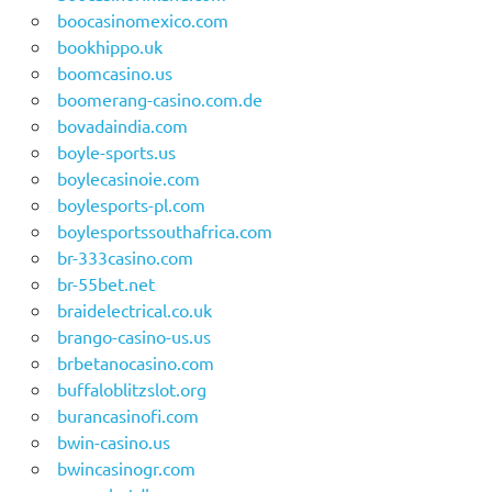
boocasinomexico.com
bookhippo.uk
boomcasino.us
boomerang-casino.com.de
bovadaindia.com
boyle-sports.us
boylecasinoie.com
boylesports-pl.com
boylesportssouthafrica.com
br-333casino.com
br-55bet.net
braidelectrical.co.uk
brango-casino-us.us
brbetanocasino.com
buffaloblitzslot.org
burancasinofi.com
bwin-casino.us
bwincasinogr.com