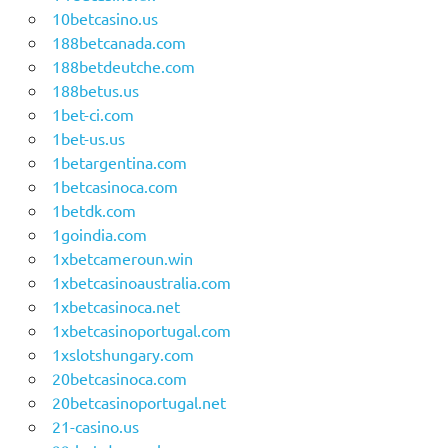
10betcasino.us
188betcanada.com
188betdeutche.com
188betus.us
1bet-ci.com
1bet-us.us
1betargentina.com
1betcasinoca.com
1betdk.com
1goindia.com
1xbetcameroun.win
1xbetcasinoaustralia.com
1xbetcasinoca.net
1xbetcasinoportugal.com
1xslotshungary.com
20betcasinoca.com
20betcasinoportugal.net
21-casino.us