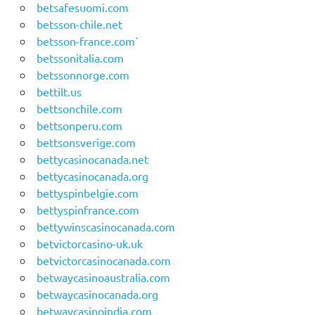
betsafesuomi.com
betsson-chile.net
betsson-france.com`
betssonitalia.com
betssonnorge.com
bettilt.us
bettsonchile.com
bettsonperu.com
bettsonsverige.com
bettycasinocanada.net
bettycasinocanada.org
bettyspinbelgie.com
bettyspinfrance.com
bettywinscasinocanada.com
betvictorcasino-uk.uk
betvictorcasinocanada.com
betwaycasinoaustralia.com
betwaycasinocanada.org
betwaycasinoindia.com