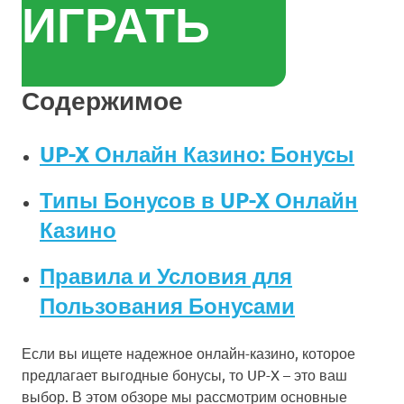
ИГРАТЬ
Содержимое
UP-X Онлайн Казино: Бонусы
Типы Бонусов в UP-X Онлайн
Казино
Правила и Условия для
Пользования Бонусами
Если вы ищете надежное онлайн-казино, которое
предлагает выгодные бонусы, то UP-X – это ваш
выбор. В этом обзоре мы рассмотрим основные