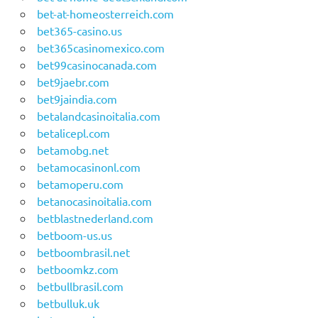
bet-at-homeosterreich.com
bet365-casino.us
bet365casinomexico.com
bet99casinocanada.com
bet9jaebr.com
bet9jaindia.com
betalandcasinoitalia.com
betalicepl.com
betamobg.net
betamocasinonl.com
betamoperu.com
betanocasinoitalia.com
betblastnederland.com
betboom-us.us
betboombrasil.net
betboomkz.com
betbullbrasil.com
betbulluk.uk