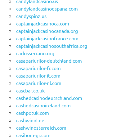
candylandcasino.us
candylandcasinoespana.com
candyspinz.us
captainjackcasinoca.com
captainjackcasinocanada.org
captainjackcasinofrance.com
captainjackcasinosouthafrica.org
carlosserrano.org
casapariurilor-deutchland.com
casapariurilor-fr.com
casapariurilor-it.com
casapariurilor-nl.com
cascbar.co.uk
cashedcasinodeutschland.com
cashedcasinoireland.com
cashpotuk.com
cashwinnl.net
cashwinosterreich.com
casibom-gr.com