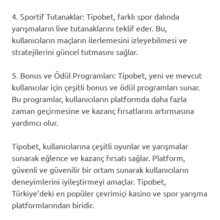
4. Sportif Tutanaklar: Tipobet, farklı spor dalında
yarışmaların live tutanaklarını teklif eder. Bu,
kullanıcıların maçların ilerlemesini izleyebilmesi ve
stratejilerini güncel tutmasını sağlar.
5. Bonus ve Ödül Programları: Tipobet, yeni ve mevcut
kullanıcılar için çeşitli bonus ve ödül programları sunar.
Bu programlar, kullanıcıların platformda daha fazla
zaman geçirmesine ve kazanç fırsatlarını artırmasına
yardımcı olur.
Tipobet, kullanıcılarına çeşitli oyunlar ve yarışmalar
sunarak eğlence ve kazanç fırsatı sağlar. Platform,
güvenli ve güvenilir bir ortam sunarak kullanıcıların
deneyimlerini iyileştirmeyi amaçlar. Tipobet,
Türkiye’deki en popüler çevrimiçi kasino ve spor yarışma
platformlarından biridir.