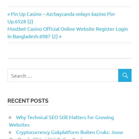
Post
Previous
Pin Up Casino – Azrbaycanda onlayn kazino Pin-
Post:
Up.6528 (2)
navigation
Next
Mostbet Casino Official Online Website Register Login
Post:
in Bangladesh.6987 (2)
RECENT POSTS
Why Technical SEO Still Matters for Growing
Websites
Cryptocurrency Gokplatform Buiten Cruks: Jouw