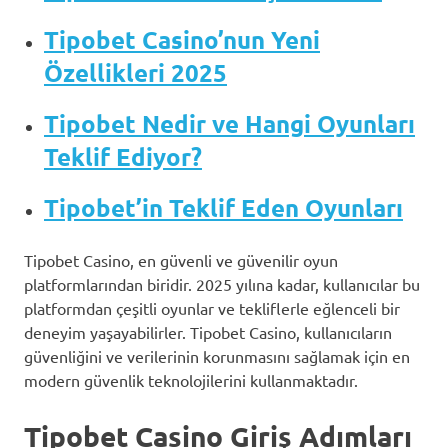
Tipobet Casino’nun Yeni
Özellikleri 2025
Tipobet Nedir ve Hangi Oyunları
Teklif Ediyor?
Tipobet’in Teklif Eden Oyunları
Tipobet Casino, en güvenli ve güvenilir oyun
platformlarından biridir. 2025 yılına kadar, kullanıcılar bu
platformdan çeşitli oyunlar ve tekliflerle eğlenceli bir
deneyim yaşayabilirler. Tipobet Casino, kullanıcıların
güvenliğini ve verilerinin korunmasını sağlamak için en
modern güvenlik teknolojilerini kullanmaktadır.
Tipobet Casino Giriş Adımları