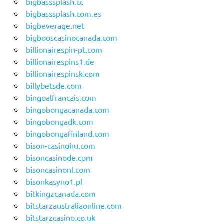
bigbasssplash.cc
bigbasssplash.com.es
bigbeverage.net
bigbooscasinocanada.com
billionairespin-pt.com
billionairespins1.de
billionairespinsk.com
billybetsde.com
bingoalfrancais.com
bingobongacanada.com
bingobongadk.com
bingobongafinland.com
bison-casinohu.com
bisoncasinode.com
bisoncasinonl.com
bisonkasyno1.pl
bitkingzcanada.com
bitstarzaustraliaonline.com
bitstarzcasino.co.uk