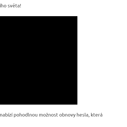
ího světa!
nabízí pohodlnou možnost obnovy hesla, která