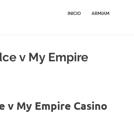
INICIO
ARMIAM
dce v My Empire
e v My Empire Casino