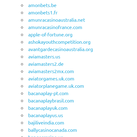
amonbets.be
amonbets1.fr
amunracasinoaustralia.net
amunracasinofrance.com
apple-of-fortune.org
ashokayouthcompetition.org
avantgardecasinoaustralia.org
aviamasters.us
aviamasters2.de
aviamasters2mx.com
aviatorgames.uk.com
aviatorplanegame.uk.com
bacanaplay-pt.com
bacanaplaybrasil.com
bacanaplayuk.com
bacanaplayus.us
bajiliveindia.com
ballycasinocanada.com
bangercasino.us