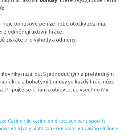
ů:
ahrnuje bonusové peníze nebo otočky zdarma.
eré odměňují aktivní hráče.
odů získáte pro výhody a odměny.
milovníky hazardu. S jednoduchým a přehledným
 nabídkou a bohatými bonusy se každý hráč může
ia. Připojte se k nám a objevte, co všechno My
e Casino : du casino en direct aux paris sportifs
hows en Vivo y Slots con Free Spins en Casino Online