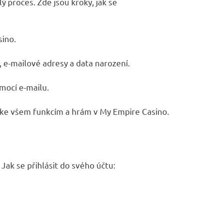
ý proces. Zde jsou kroky, jak se
sino.
e-mailové adresy a data narození.
mocí e-mailu.
 ke všem funkcím a hrám v My Empire Casino.
 Jak se přihlásit do svého účtu: