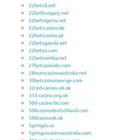
22betcd.net
22bethungary.net
22betnigeria.net
22betscasino.de
22betscasino.pl
22betuganda.net
22betza.com
22betzambia.net
27betcasinobr.com
28marscasinoaustralia.net
30betcasinosverige.com
32red-casino-uk.uk
333-casino.org.uk
500-casino-br.com
500casinodeutschland.com
500casinouk.uk
5gringos.us
5gringoscasinoaustralia.com
711casinobelgique.com