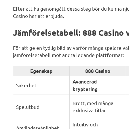
Efter att ha genomgått dessa steg bör du kunna nju
Casino har att erbjuda.
Jämförelsetabell: 888 Casino 
För att ge en tydlig bild av varför många spelare vä
jämförelsetabell mot andra ledande plattformar:
Egenskap
888 Casino
Avancerad
Säkerhet
kryptering
Brett, med många
Spelutbud
exklusiva titlar
Intuitiv och
Användarvänlighet