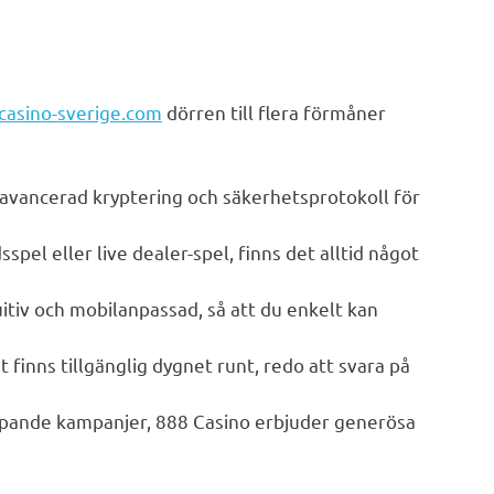
casino-sverige.com
dörren till flera förmåner
vancerad kryptering och säkerhetsprotokoll för
spel eller live dealer-spel, finns det alltid något
tiv och mobilanpassad, så att du enkelt kan
 finns tillgänglig dygnet runt, redo att svara på
öpande kampanjer, 888 Casino erbjuder generösa