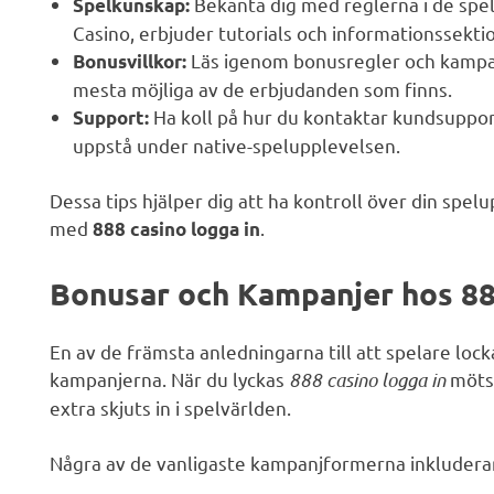
Bekanta dig med reglerna i de spel 
Spelkunskap:
Casino, erbjuder tutorials och informationssektio
Läs igenom bonusregler och kampanj
Bonusvillkor:
mesta möjliga av de erbjudanden som finns.
Ha koll på hur du kontaktar kundsupport
Support:
uppstå under native-spelupplevelsen.
Dessa tips hjälper dig att ha kontroll över din spel
med
.
888 casino logga in
Bonusar och Kampanjer hos 88
En av de främsta anledningarna till att spelare lock
kampanjerna. När du lyckas
888 casino logga in
möts 
extra skjuts in i spelvärlden.
Några av de vanligaste kampanjformerna inkludera