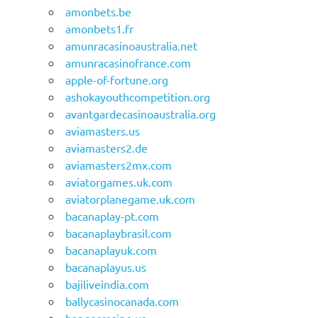
amonbets.be
amonbets1.fr
amunracasinoaustralia.net
amunracasinofrance.com
apple-of-fortune.org
ashokayouthcompetition.org
avantgardecasinoaustralia.org
aviamasters.us
aviamasters2.de
aviamasters2mx.com
aviatorgames.uk.com
aviatorplanegame.uk.com
bacanaplay-pt.com
bacanaplaybrasil.com
bacanaplayuk.com
bacanaplayus.us
bajiliveindia.com
ballycasinocanada.com
bangercasino.us