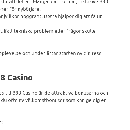
du vill delta i. Många plattformar, inklusive 888
ner för nybörjare.
villkor noggrant. Detta hjälper dig att få ut
 ifall tekniska problem eller frågor skulle
upplevelse och underlättar starten av din resa
8 Casino
as till 888 Casino är de attraktiva bonusarna och
du ofta av välkomstbonusar som kan ge dig en
r: