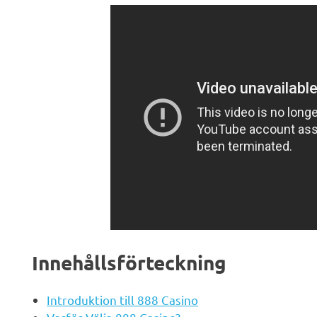
Innehållsförteckning
Introduktion till 888 Casino