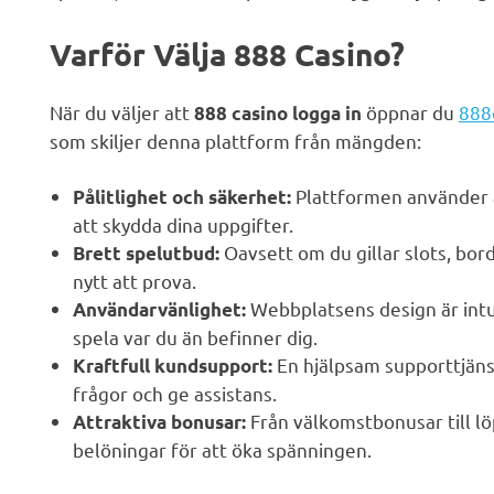
Varför Välja 888 Casino?
När du väljer att
öppnar du
888
888 casino logga in
som skiljer denna plattform från mängden:
Plattformen använder a
Pålitlighet och säkerhet:
att skydda dina uppgifter.
Oavsett om du gillar slots, bords
Brett spelutbud:
nytt att prova.
Webbplatsens design är intui
Användarvänlighet:
spela var du än befinner dig.
En hjälpsam supporttjänst
Kraftfull kundsupport:
frågor och ge assistans.
Från välkomstbonusar till l
Attraktiva bonusar:
belöningar för att öka spänningen.