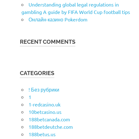
Understanding global legal regulations in
gambling A guide by FIFA World Cup football tips
Онлайн-казино Pokerdom
RECENT COMMENTS
CATEGORIES
! Без рубрики
1
1-redcasino.uk
10betcasino.us
188betcanada.com
188betdeutche.com
188betus.us