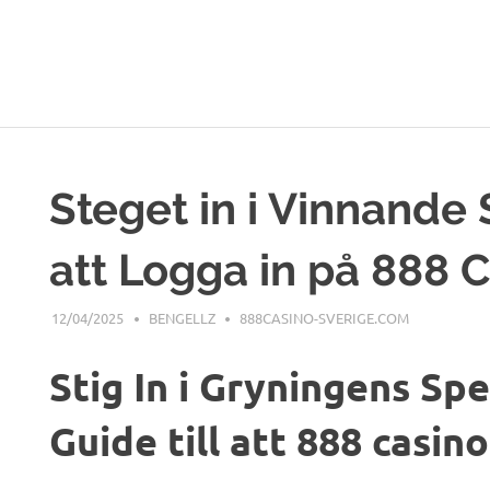
Steget in i Vinnande 
att Logga in på 888 
12/04/2025
BENGELLZ
888CASINO-SVERIGE.COM
Stig In i Gryningens Spe
Guide till att
888 casino