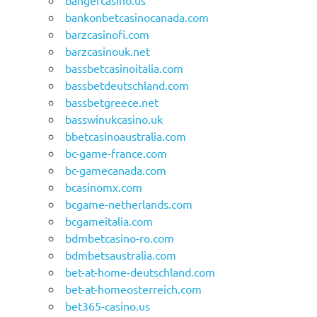
bankonbetcasinocanada.com
barzcasinofi.com
barzcasinouk.net
bassbetcasinoitalia.com
bassbetdeutschland.com
bassbetgreece.net
basswinukcasino.uk
bbetcasinoaustralia.com
bc-game-france.com
bc-gamecanada.com
bcasinomx.com
bcgame-netherlands.com
bcgameitalia.com
bdmbetcasino-ro.com
bdmbetsaustralia.com
bet-at-home-deutschland.com
bet-at-homeosterreich.com
bet365-casino.us