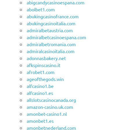
abigcandycasinoespana.com
abolbet1.com
abukingcasinofrance.com
abukingcasinoitalia.com
admiralbetaustria.com
admiralbetcasinoespana.com
admiralbetromania.com
admiralcasinoitalia.com
adonnasbakery.net
afkspinscasino.it
afrobet1.com
ageofthegods.win
alfcasino1.be
alfcasino1.es
allslotscasinocanada.org
amazon-casino.uk.com
amonbet-casino1.nl
amonbet1.es
amonbetnederland.com