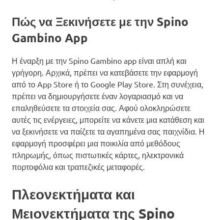
Πώς να Ξεκινήσετε με την Spino
Gambino App
Η έναρξη με την Spino Gambino app είναι απλή και
γρήγορη. Αρχικά, πρέπει να κατεβάσετε την εφαρμογή
από το App Store ή το Google Play Store. Στη συνέχεια,
πρέπει να δημιουργήσετε έναν λογαριασμό και να
επαληθεύσετε τα στοιχεία σας. Αφού ολοκληρώσετε
αυτές τις ενέργειες, μπορείτε να κάνετε μια κατάθεση και
να ξεκινήσετε να παίζετε τα αγαπημένα σας παιχνίδια. Η
εφαρμογή προσφέρει μια ποικιλία από μεθόδους
πληρωμής, όπως πιστωτικές κάρτες, ηλεκτρονικά
πορτοφόλια και τραπεζικές μεταφορές.
Πλεονεκτήματα και
Μειονεκτήματα της Spino