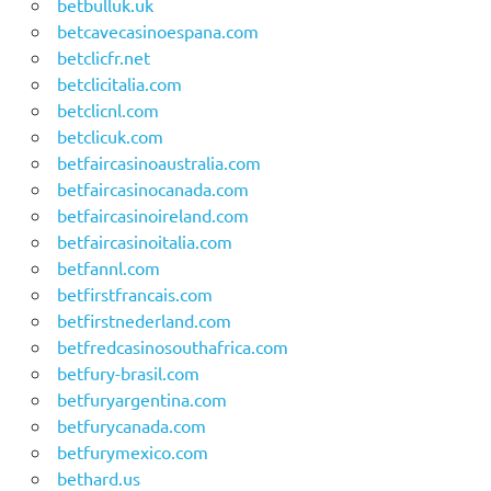
betbulluk.uk
betcavecasinoespana.com
betclicfr.net
betclicitalia.com
betclicnl.com
betclicuk.com
betfaircasinoaustralia.com
betfaircasinocanada.com
betfaircasinoireland.com
betfaircasinoitalia.com
betfannl.com
betfirstfrancais.com
betfirstnederland.com
betfredcasinosouthafrica.com
betfury-brasil.com
betfuryargentina.com
betfurycanada.com
betfurymexico.com
bethard.us