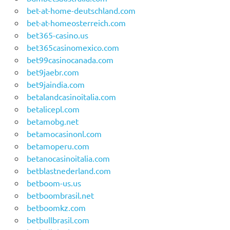
bet-at-home-deutschland.com
bet-at-homeosterreich.com
bet365-casino.us
bet365casinomexico.com
bet99casinocanada.com
bet9jaebr.com
bet9jaindia.com
betalandcasinoitalia.com
betalicepl.com
betamobg.net
betamocasinonl.com
betamoperu.com
betanocasinoitalia.com
betblastnederland.com
betboom-us.us
betboombrasil.net
betboomkz.com
betbullbrasil.com