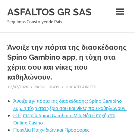
Skip
ASFALTOS GR SAS
to
content
Seguimos Construyendo País
Άνοιξε την πόρτα της διασκέδασης
Spino Gambino app, η τύχη στα
χέρια σου και νίκες που
καθηλώνουν.
02/07/2026
PASNI LUGOS
UNCATEGORIZED
Άνοιξε την πόρτα της διασκέδασης: Spino Gambino
app, η τύχη στα χέρια σου και νίκες που καθηλώνουν.
Η Εμπειρία Spino Gambino: Μια Νέα Εποχή στο
Online Casino
Ποικιλία Παιχνιδιών και Προσφορές