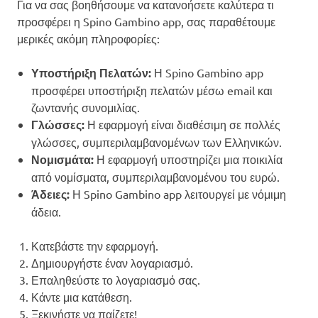
Για να σας βοηθήσουμε να κατανοήσετε καλύτερα τι
προσφέρει η Spino Gambino app, σας παραθέτουμε
μερικές ακόμη πληροφορίες:
Υποστήριξη Πελατών:
Η Spino Gambino app
προσφέρει υποστήριξη πελατών μέσω email και
ζωντανής συνομιλίας.
Γλώσσες:
Η εφαρμογή είναι διαθέσιμη σε πολλές
γλώσσες, συμπεριλαμβανομένων των Ελληνικών.
Νομισμάτα:
Η εφαρμογή υποστηρίζει μια ποικιλία
από νομίσματα, συμπεριλαμβανομένου του ευρώ.
Άδειες:
Η Spino Gambino app λειτουργεί με νόμιμη
άδεια.
Κατεβάστε την εφαρμογή.
Δημιουργήστε έναν λογαριασμό.
Επαληθεύστε το λογαριασμό σας.
Κάντε μια κατάθεση.
Ξεκινήστε να παίζετε!