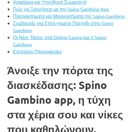
Ασφάλεια και Υπεύθυνη Συμμετοχή
Πώς να Ξεκινήσετε με την Spino Gambino App
Πλεονεκτήματα και Μειονεκτήματα της Spino Gambino
Συμβουλές για Επιτυχημένο Παιχνίδι στην Spino
Gambino
Οι Νέες Τάσεις στα Online Casino και η Spino
Gambino
Επιπλέον Πληροφορίες
Άνοιξε την πόρτα της
διασκέδασης: Spino
Gambino app, η τύχη
στα χέρια σου και νίκες
που καθηλώνουν.