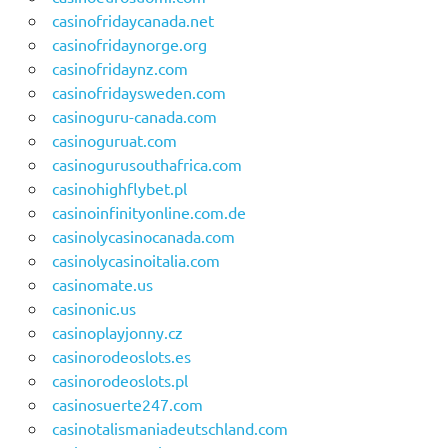
casinofridaycanada.net
casinofridaynorge.org
casinofridaynz.com
casinofridaysweden.com
casinoguru-canada.com
casinoguruat.com
casinogurusouthafrica.com
casinohighflybet.pl
casinoinfinityonline.com.de
casinolycasinocanada.com
casinolycasinoitalia.com
casinomate.us
casinonic.us
casinoplayjonny.cz
casinorodeoslots.es
casinorodeoslots.pl
casinosuerte247.com
casinotalismaniadeutschland.com