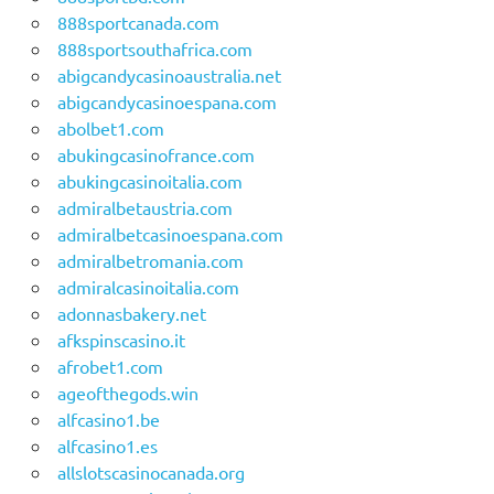
888sportcanada.com
888sportsouthafrica.com
abigcandycasinoaustralia.net
abigcandycasinoespana.com
abolbet1.com
abukingcasinofrance.com
abukingcasinoitalia.com
admiralbetaustria.com
admiralbetcasinoespana.com
admiralbetromania.com
admiralcasinoitalia.com
adonnasbakery.net
afkspinscasino.it
afrobet1.com
ageofthegods.win
alfcasino1.be
alfcasino1.es
allslotscasinocanada.org