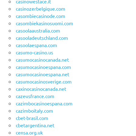
casinowestace.it
casinozerbelgique.com
casombiecasinode.com
casombiekasinosuomi.com
casoolaaustralia.com
casooladeutschland.com
casoolaespana.com
casumo-casino.us
casumocasinocanada.net
casumocasinoespana.com
casumocasinoespana.net
casumocasinosverige.com
caxinocasinocanada.net
cazeusfrance.com
cazimbocasinoespana.com
cazimboitaly.com
cbet-brasil.com
cbetargentina.net
censa.org.uk