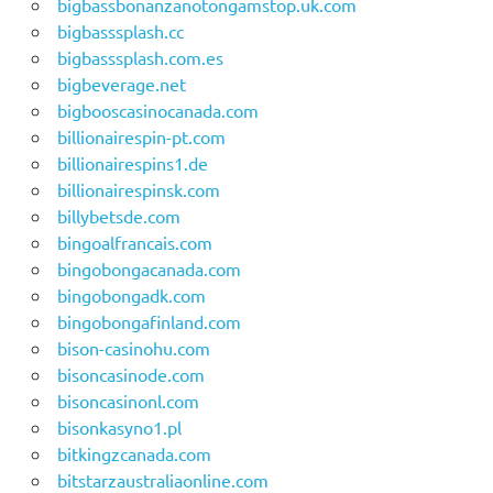
bigbassbonanzanotongamstop.uk.com
bigbasssplash.cc
bigbasssplash.com.es
bigbeverage.net
bigbooscasinocanada.com
billionairespin-pt.com
billionairespins1.de
billionairespinsk.com
billybetsde.com
bingoalfrancais.com
bingobongacanada.com
bingobongadk.com
bingobongafinland.com
bison-casinohu.com
bisoncasinode.com
bisoncasinonl.com
bisonkasyno1.pl
bitkingzcanada.com
bitstarzaustraliaonline.com