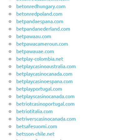
betonredhungary.com
betonredpoland.com
betpandaespana.com
betpandanederland.com
betpawaau.com
betpawacameroun.com
betpawauae.com
betplay-colombia.net
betplaycasinoaustralia.com
betplaycasinocanada.com
betplaycasinoespana.com
betplayportugal.com
betplayscasinocanada.com
betriotcasinoportugal.com
betriotitalia.com
betriverscasinocanada.com
betsafesuomi.com
betsson-chile.net