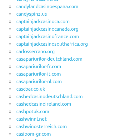
candylandcasinoespana.com
candyspinz.us
captainjackcasinoca.com
captainjackcasinocanada.org
captainjackcasinofrance.com
captainjackcasinosouthafrica.org
carlosserrano.org
casapariurilor-deutchland.com
casapariurilor-fr.com
casapariurilor-it.com
casapariurilor-nl.com
cascbar.co.uk
cashedcasinodeutschland.com
cashedcasinoireland.com
cashpotuk.com
cashwinnl.net
cashwinosterreich.com
casibom-gr.com