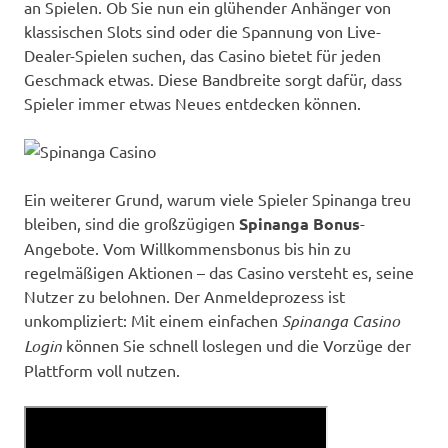
an Spielen. Ob Sie nun ein glühender Anhänger von
klassischen Slots sind oder die Spannung von Live-
Dealer-Spielen suchen, das Casino bietet für jeden
Geschmack etwas. Diese Bandbreite sorgt dafür, dass
Spieler immer etwas Neues entdecken können.
Ein weiterer Grund, warum viele Spieler Spinanga treu
bleiben, sind die großzügigen
Spinanga Bonus
-
Angebote. Vom Willkommensbonus bis hin zu
regelmäßigen Aktionen – das Casino versteht es, seine
Nutzer zu belohnen. Der Anmeldeprozess ist
unkompliziert: Mit einem einfachen
Spinanga Casino
Login
können Sie schnell loslegen und die Vorzüge der
Plattform voll nutzen.