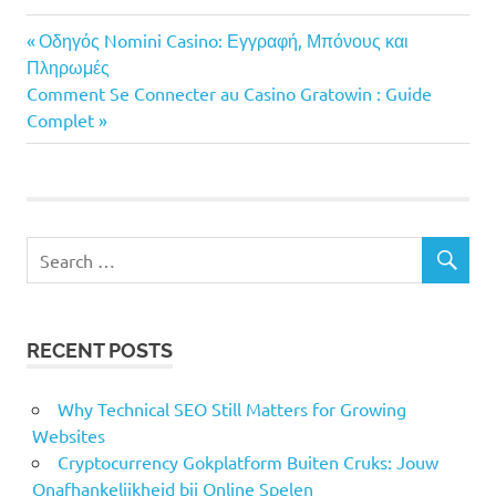
Post
Previous
Οδηγός Nomini Casino: Εγγραφή, Μπόνους και
Post:
Πληρωμές
navigation
Next
Comment Se Connecter au Casino Gratowin : Guide
Post:
Complet
RECENT POSTS
Why Technical SEO Still Matters for Growing
Websites
Cryptocurrency Gokplatform Buiten Cruks: Jouw
Onafhankelijkheid bij Online Spelen