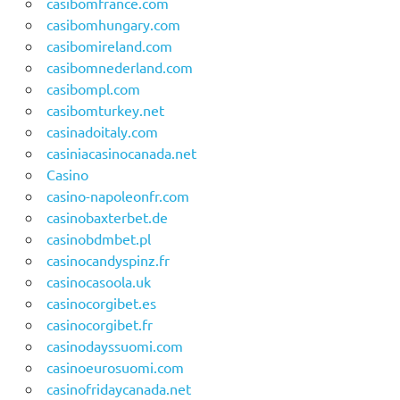
casibomfrance.com
casibomhungary.com
casibomireland.com
casibomnederland.com
casibompl.com
casibomturkey.net
casinadoitaly.com
casiniacasinocanada.net
Casino
casino-napoleonfr.com
casinobaxterbet.de
casinobdmbet.pl
casinocandyspinz.fr
casinocasoola.uk
casinocorgibet.es
casinocorgibet.fr
casinodayssuomi.com
casinoeurosuomi.com
casinofridaycanada.net