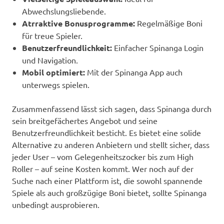
Abwechslungsliebende.
Atrraktive Bonusprogramme:
Regelmäßige Boni
für treue Spieler.
Benutzerfreundlichkeit:
Einfacher Spinanga Login
und Navigation.
Mobil optimiert:
Mit der Spinanga App auch
unterwegs spielen.
Zusammenfassend lässt sich sagen, dass Spinanga durch
sein breitgefächertes Angebot und seine
Benutzerfreundlichkeit besticht. Es bietet eine solide
Alternative zu anderen Anbietern und stellt sicher, dass
jeder User – vom Gelegenheitszocker bis zum High
Roller – auf seine Kosten kommt. Wer noch auf der
Suche nach einer Plattform ist, die sowohl spannende
Spiele als auch großzügige Boni bietet, sollte Spinanga
unbedingt ausprobieren.