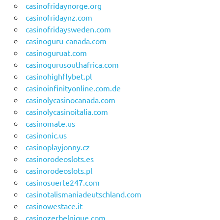
casinofridaynorge.org
casinofridaynz.com
casinofridaysweden.com
casinoguru-canada.com
casinoguruat.com
casinogurusouthafrica.com
casinohighflybet.pl
casinoinfinityonline.com.de
casinolycasinocanada.com
casinolycasinoitalia.com
casinomate.us
casinonic.us
casinoplayjonny.cz
casinorodeoslots.es
casinorodeoslots.pl
casinosuerte247.com
casinotalismaniadeutschland.com
casinowestace.it
casinozerbelgique.com