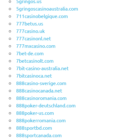
5gringos.us
5gringoscasinoaustralia.com
711casinobelgique.com
777betus.us
777casino.uk
777casinonl.net
777mxcasino.com
7bet-de.com
7betcasinolt.com
7bit-casino-australia.net
7bitcasinoca.net
888casino-sverige.com
888casinocanada.net
888casinoromania.com
888poker-deutschland.com
888poker-us.com
888pokerromania.com
888sportbd.com
888sportcanada.com