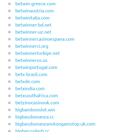
betwin-greece.com
betwinaustria.com
betwinitalia.com
betwinner-bd.net
betwinner-uz.net
betwinnercasinoespana.com
betwinnerci.org
betwinnerturkiye.net
betwinnerus.us
betwinportugal.com
betx-brasil.com
betxde.com
betxindia.com
betxsouthafrica.com
betzinocasinouk.com
bigbambooslot.win
bigbassbonanza.cc
bigbassbonanzanotongamstop.uk.com
bigbasssplash.cc