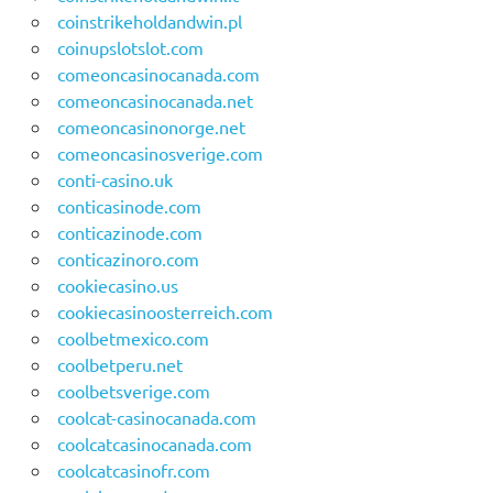
coinstrikeholdandwin.pl
coinupslotslot.com
comeoncasinocanada.com
comeoncasinocanada.net
comeoncasinonorge.net
comeoncasinosverige.com
conti-casino.uk
conticasinode.com
conticazinode.com
conticazinoro.com
cookiecasino.us
cookiecasinoosterreich.com
coolbetmexico.com
coolbetperu.net
coolbetsverige.com
coolcat-casinocanada.com
coolcatcasinocanada.com
coolcatcasinofr.com