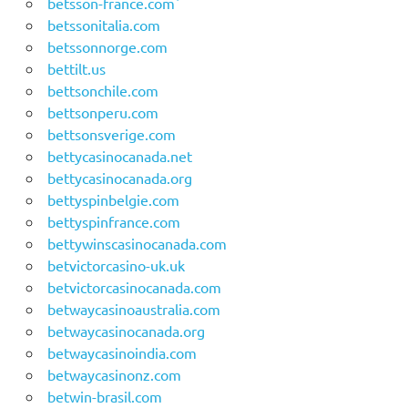
betsson-france.com`
betssonitalia.com
betssonnorge.com
bettilt.us
bettsonchile.com
bettsonperu.com
bettsonsverige.com
bettycasinocanada.net
bettycasinocanada.org
bettyspinbelgie.com
bettyspinfrance.com
bettywinscasinocanada.com
betvictorcasino-uk.uk
betvictorcasinocanada.com
betwaycasinoaustralia.com
betwaycasinocanada.org
betwaycasinoindia.com
betwaycasinonz.com
betwin-brasil.com