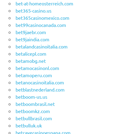
bet-at-homeosterreich.com
bet365-casino.us
bet365casinomexico.com
bet99casinocanada.com
bet9jaebr.com
bet9jaindia.com
betalandcasinoitalia.com
betalicepl.com
betamobg.net
betamocasinonl.com
betamoperu.com
betanocasinoitalia.com
betblastnederland.com
betboom-us.us
betboombrasil.net
betboomkz.com
betbullbrasil.com
betbulluk.uk
betcavecasinoespana.com