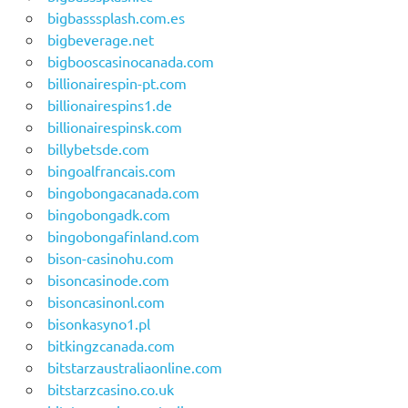
bigbasssplash.com.es
bigbeverage.net
bigbooscasinocanada.com
billionairespin-pt.com
billionairespins1.de
billionairespinsk.com
billybetsde.com
bingoalfrancais.com
bingobongacanada.com
bingobongadk.com
bingobongafinland.com
bison-casinohu.com
bisoncasinode.com
bisoncasinonl.com
bisonkasyno1.pl
bitkingzcanada.com
bitstarzaustraliaonline.com
bitstarzcasino.co.uk