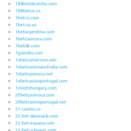
188betdeutche.com
188betus.us
1bet-ci.com
1bet-us.us
1betargentina.com
1betcasinoca.com
1betdk.com
1goindia.com
1xbetcameroun.win
1xbetcasinoaustralia.com
1xbetcasinoca.net
1xbetcasinoportugal.com
1xslotshungary.com
20betcasinoca.com
20betcasinoportugal.net
21-casino.us
22-bet-danmark.com
22-bet-espana.com
22-bet-schweiz.com