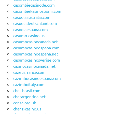
casombiecasinode.com
casombiekasinosuomi.com
casoolaaustralia.com
casooladeutschland.com
casoolaespana.com
casumo-casino.us
casumocasinocanada.net
casumocasinoespana.com
casumocasinoespana.net
casumocasinosverige.com
caxinocasinocanada.net
cazeusfrance.com
cazimbocasinoespana.com
cazimboitaly.com
cbet-brasil.com
cbetargentina.net
censa.org.uk
chanz-casino.us