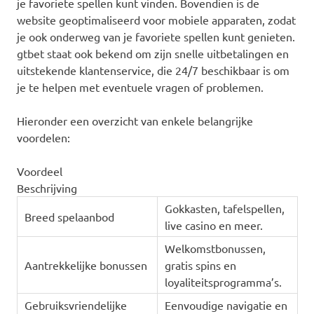
je favoriete spellen kunt vinden. Bovendien is de
website geoptimaliseerd voor mobiele apparaten, zodat
je ook onderweg van je favoriete spellen kunt genieten.
gtbet staat ook bekend om zijn snelle uitbetalingen en
uitstekende klantenservice, die 24/7 beschikbaar is om
je te helpen met eventuele vragen of problemen.
Hieronder een overzicht van enkele belangrijke
voordelen:
Voordeel
Beschrijving
Gokkasten, tafelspellen,
Breed spelaanbod
live casino en meer.
Welkomstbonussen,
Aantrekkelijke bonussen
gratis spins en
loyaliteitsprogramma’s.
Gebruiksvriendelijke
Eenvoudige navigatie en