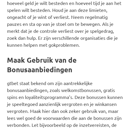
hoeveel geld je wilt besteden en hoeveel tijd je aan het
spelen wilt besteden. Houd je aan deze limieten,
ongeacht of je wint of verliest. Neem regelmatig
pauzes en sta op van je stoel om te bewegen. Als je
merkt dat je de controle verliest over je spelgedrag,
zoek dan hulp. Er zijn verschillende organisaties die je
kunnen helpen met gokproblemen.
Maak Gebruik van de
Bonusaanbiedingen
gtbet staat bekend om zijn aantrekkelijke
bonusaanbiedingen, zoals welkomstbonussen, gratis
spins en loyaliteitsprogramma’s. Deze bonussen kunnen
je speeltegoed aanzienlijk vergroten en je winkansen
vergroten. Maak hier dan ook zeker gebruik van, maar
lees wel goed de voorwaarden die aan de bonussen zijn
verbonden. Let bijvoorbeeld op de inzetvereisten, de