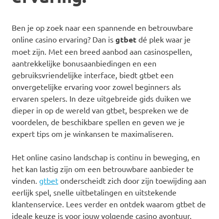
Ben je op zoek naar een spannende en betrouwbare
online casino ervaring? Dan is
gtbet
dé plek waar je
moet zijn. Met een breed aanbod aan casinospellen,
aantrekkelijke bonusaanbiedingen en een
gebruiksvriendelijke interface, biedt gtbet een
onvergetelijke ervaring voor zowel beginners als
ervaren spelers. In deze uitgebreide gids duiken we
dieper in op de wereld van gtbet, bespreken we de
voordelen, de beschikbare spellen en geven we je
expert tips om je winkansen te maximaliseren.
Het online casino landschap is continu in beweging, en
het kan lastig zijn om een betrouwbare aanbieder te
vinden.
gtbet
onderscheidt zich door zijn toewijding aan
eerlijk spel, snelle uitbetalingen en uitstekende
klantenservice. Lees verder en ontdek waarom gtbet de
ideale keuze is voor jouw volgende casino avontuur.