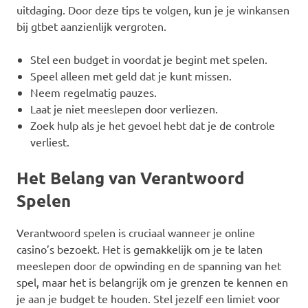
uitdaging. Door deze tips te volgen, kun je je winkansen
bij gtbet aanzienlijk vergroten.
Stel een budget in voordat je begint met spelen.
Speel alleen met geld dat je kunt missen.
Neem regelmatig pauzes.
Laat je niet meeslepen door verliezen.
Zoek hulp als je het gevoel hebt dat je de controle
verliest.
Het Belang van Verantwoord
Spelen
Verantwoord spelen is cruciaal wanneer je online
casino’s bezoekt. Het is gemakkelijk om je te laten
meeslepen door de opwinding en de spanning van het
spel, maar het is belangrijk om je grenzen te kennen en
je aan je budget te houden. Stel jezelf een limiet voor