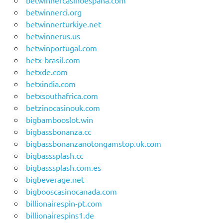
betwinnercasinoespana.com
betwinnerci.org
betwinnerturkiye.net
betwinnerus.us
betwinportugal.com
betx-brasil.com
betxde.com
betxindia.com
betxsouthafrica.com
betzinocasinouk.com
bigbambooslot.win
bigbassbonanza.cc
bigbassbonanzanotongamstop.uk.com
bigbasssplash.cc
bigbasssplash.com.es
bigbeverage.net
bigbooscasinocanada.com
billionairespin-pt.com
billionairespins1.de