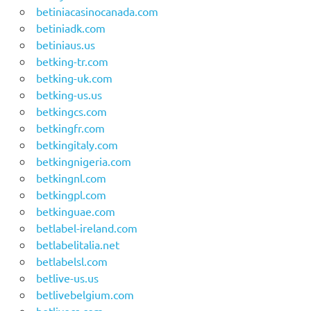
betiniacasinocanada.com
betiniadk.com
betiniaus.us
betking-tr.com
betking-uk.com
betking-us.us
betkingcs.com
betkingfr.com
betkingitaly.com
betkingnigeria.com
betkingnl.com
betkingpl.com
betkinguae.com
betlabel-ireland.com
betlabelitalia.net
betlabelsl.com
betlive-us.us
betlivebelgium.com