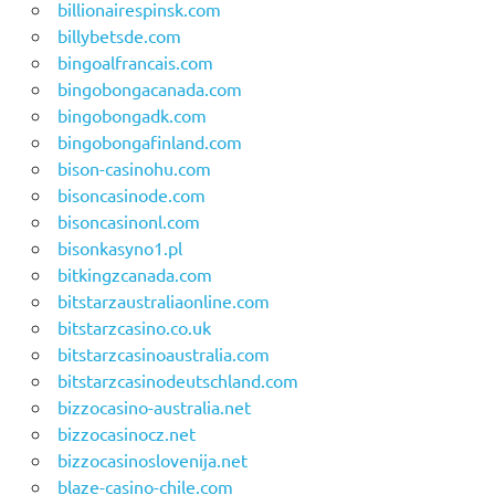
billionairespinsk.com
billybetsde.com
bingoalfrancais.com
bingobongacanada.com
bingobongadk.com
bingobongafinland.com
bison-casinohu.com
bisoncasinode.com
bisoncasinonl.com
bisonkasyno1.pl
bitkingzcanada.com
bitstarzaustraliaonline.com
bitstarzcasino.co.uk
bitstarzcasinoaustralia.com
bitstarzcasinodeutschland.com
bizzocasino-australia.net
bizzocasinocz.net
bizzocasinoslovenija.net
blaze-casino-chile.com