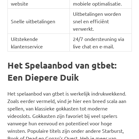
website
mobiele optimalisatie.
Uitbetalingen worden
Snelle uitbetalingen
snel en efficiënt
verwerkt.
Uitstekende
24/7 ondersteuning via
klantenservice
live chat en e-mail.
Het Spelaanbod van gtbet:
Een Diepere Duik
Het spelaanbod van gtbet is werkelijk indrukwekkend.
Zoals eerder vermeld, vind je hier een breed scala aan
spellen, van klassieke gokkasten tot moderne
videoslots. Gokkasten zijn favoriet bij veel spelers
vanwege hun eenvoud en potentieel voor hoge
winsten. Populaire titels zijn onder andere Starburst,
Book of Dead en Gonzo’s Quest. Heb je meer van