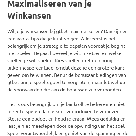
Maximaliseren van je
Winkansen
Wil je je winkansen bij gtbet maximaliseren? Dan zijn er
een aantal tips die je kunt volgen. Allereerst is het
belangrijk om je strategie te bepalen voordat je begint
met spelen. Bepaal hoeveel je wilt inzetten en welke
spellen je wilt spelen. Kies spellen met een hoog
uitkeringspercentage, omdat deze je een grotere kans
geven om te winnen. Benut de bonusaanbiedingen van
gtbet om je speeltegoed te vergroten, maar let wel op
de voorwaarden die aan de bonussen zijn verbonden.
Het is ook belangrijk om je bankroll te beheren en niet
meer te spelen dan je kunt veroorloven te verliezen.
Stel je een budget en houd je eraan. Wees geduldig en
laat je niet meeslepen door de opwinding van het spel.
Speel verantwoordelijk en geniet van de spanning en de