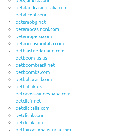
bet9jaindia.com
betalandcasinoitalia.com
betalicepl.com
betamobg.net
betamocasinonl.com
betamoperu.com
betanocasinoitalia.com
betblastnederland.com
betboom-us.us
betboombrasil.net
betboomkz.com
betbullbrasil.com
betbulluk.uk
betcavecasinoespana.com
betclicfr.net
betclicitalia.com
betclicnl.com
betclicuk.com
betfaircasinoaustralia.com