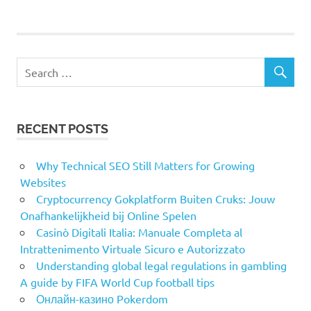
RECENT POSTS
Why Technical SEO Still Matters for Growing
Websites
Cryptocurrency Gokplatform Buiten Cruks: Jouw
Onafhankelijkheid bij Online Spelen
Casinò Digitali Italia: Manuale Completa al
Intrattenimento Virtuale Sicuro e Autorizzato
Understanding global legal regulations in gambling
A guide by FIFA World Cup football tips
Онлайн-казино Pokerdom