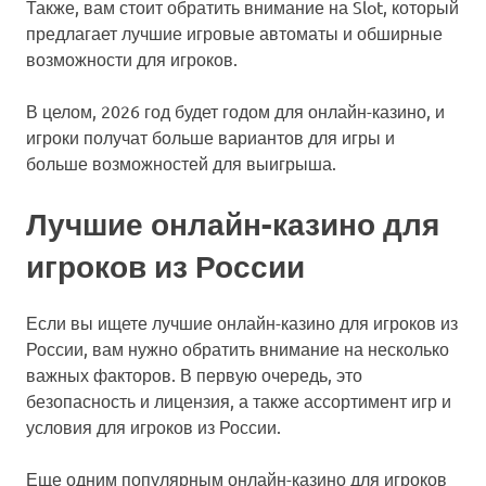
Также, вам стоит обратить внимание на Slot, который
предлагает лучшие игровые автоматы и обширные
возможности для игроков.
В целом, 2026 год будет годом для онлайн-казино, и
игроки получат больше вариантов для игры и
больше возможностей для выигрыша.
Лучшие онлайн-казино для
игроков из России
Если вы ищете лучшие онлайн-казино для игроков из
России, вам нужно обратить внимание на несколько
важных факторов. В первую очередь, это
безопасность и лицензия, а также ассортимент игр и
условия для игроков из России.
Еще одним популярным онлайн-казино для игроков