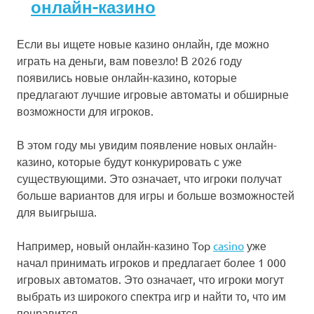
онлайн-казино
Если вы ищете новые казино онлайн, где можно
играть на деньги, вам повезло! В 2026 году
появились новые онлайн-казино, которые
предлагают лучшие игровые автоматы и обширные
возможности для игроков.
В этом году мы увидим появление новых онлайн-
казино, которые будут конкурировать с уже
существующими. Это означает, что игроки получат
больше вариантов для игры и больше возможностей
для выигрыша.
Например, новый онлайн-казино Top
casino
уже
начал принимать игроков и предлагает более 1 000
игровых автоматов. Это означает, что игроки могут
выбрать из широкого спектра игр и найти то, что им
понравится.