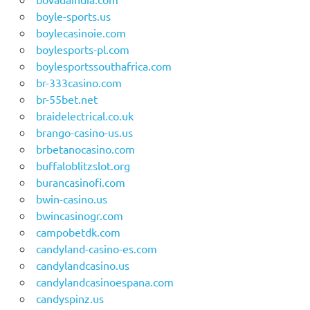
boyle-sports.us
boylecasinoie.com
boylesports-pl.com
boylesportssouthafrica.com
br-333casino.com
br-55bet.net
braidelectrical.co.uk
brango-casino-us.us
brbetanocasino.com
buffaloblitzslot.org
burancasinofi.com
bwin-casino.us
bwincasinogr.com
campobetdk.com
candyland-casino-es.com
candylandcasino.us
candylandcasinoespana.com
candyspinz.us