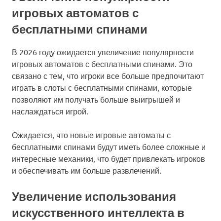
игровых автоматов с
бесплатными спинами
В 2026 году ожидается увеличение популярности
игровых автоматов с бесплатными спинами. Это
связано с тем, что игроки все больше предпочитают
играть в слоты с бесплатными спинами, которые
позволяют им получать больше выигрышей и
наслаждаться игрой.
Ожидается, что новые игровые автоматы с
бесплатными спинами будут иметь более сложные и
интересные механики, что будет привлекать игроков
и обеспечивать им больше развлечений.
Увеличение использования
искусственного интеллекта в