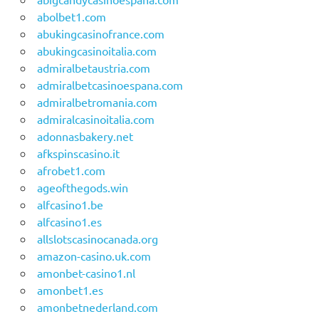
abolbet1.com
abukingcasinofrance.com
abukingcasinoitalia.com
admiralbetaustria.com
admiralbetcasinoespana.com
admiralbetromania.com
admiralcasinoitalia.com
adonnasbakery.net
afkspinscasino.it
afrobet1.com
ageofthegods.win
alfcasino1.be
alfcasino1.es
allslotscasinocanada.org
amazon-casino.uk.com
amonbet-casino1.nl
amonbet1.es
amonbetnederland.com