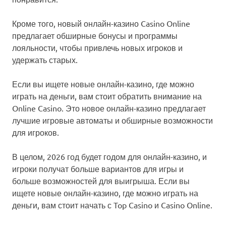
Кроме того, новый онлайн-казино Casino Online
предлагает обширные бонусы и программы
лояльности, чтобы привлечь новых игроков и
удержать старых.
Если вы ищете новые онлайн-казино, где можно
играть на деньги, вам стоит обратить внимание на
Online Casino. Это новое онлайн-казино предлагает
лучшие игровые автоматы и обширные возможности
для игроков.
В целом, 2026 год будет годом для онлайн-казино, и
игроки получат больше вариантов для игры и
больше возможностей для выигрыша. Если вы
ищете новые онлайн-казино, где можно играть на
деньги, вам стоит начать с Top Casino и Casino Online.