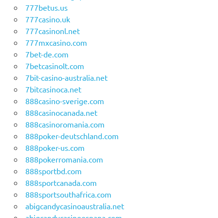
777betus.us
777casino.uk
777casinonl.net
777mxcasino.com
7bet-de.com
7betcasinolt.com
7bit-casino-australia.net
7bitcasinoca.net
888casino-sverige.com
888casinocanada.net
888casinoromania.com
888poker-deutschland.com
888poker-us.com
888pokerromania.com
888sportbd.com
888sportcanada.com
888sportsouthafrica.com
abigcandycasinoaustralia.net
abigcandycasinoespana.com