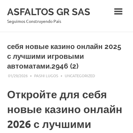
Skip
ASFALTOS GR SAS
to
content
Seguimos Construyendo País
себя новые казино онлайн 2025
с лучшими игровыми
автоматами.2946 (2)
01/29/2026
PASNI LUGOS
UNCATEGORIZED
Откройте для себя
новые казино онлайн
2026 с лучшими