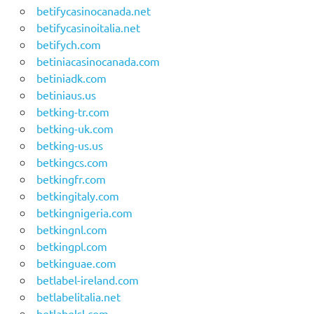
betifycasinocanada.net
betifycasinoitalia.net
betifych.com
betiniacasinocanada.com
betiniadk.com
betiniaus.us
betking-tr.com
betking-uk.com
betking-us.us
betkingcs.com
betkingfr.com
betkingitaly.com
betkingnigeria.com
betkingnl.com
betkingpl.com
betkinguae.com
betlabel-ireland.com
betlabelitalia.net
betlabelsl.com