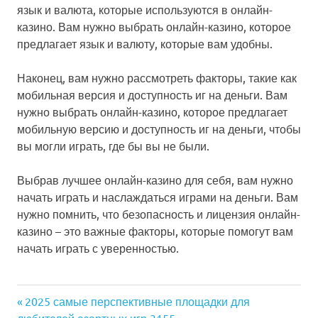
язык и валюта, которые используются в онлайн-
казино. Вам нужно выбрать онлайн-казино, которое
предлагает язык и валюту, которые вам удобны.
Наконец, вам нужно рассмотреть факторы, такие как
мобильная версия и доступность иг на деньги. Вам
нужно выбрать онлайн-казино, которое предлагает
мобильную версию и доступность иг на деньги, чтобы
вы могли играть, где бы вы не были.
Выбрав лучшее онлайн-казино для себя, вам нужно
начать играть и наслаждаться играми на деньги. Вам
нужно помнить, что безопасность и лицензия онлайн-
казино – это важные факторы, которые помогут вам
начать играть с уверенностью.
Post
Previous
2025 самые перспективные площадки для
Post:
любителей азартных игр.3155