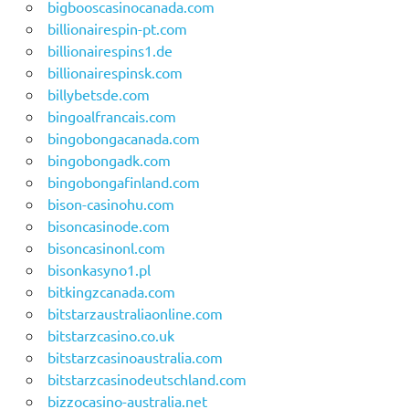
bigbooscasinocanada.com
billionairespin-pt.com
billionairespins1.de
billionairespinsk.com
billybetsde.com
bingoalfrancais.com
bingobongacanada.com
bingobongadk.com
bingobongafinland.com
bison-casinohu.com
bisoncasinode.com
bisoncasinonl.com
bisonkasyno1.pl
bitkingzcanada.com
bitstarzaustraliaonline.com
bitstarzcasino.co.uk
bitstarzcasinoaustralia.com
bitstarzcasinodeutschland.com
bizzocasino-australia.net