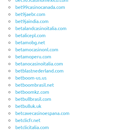
bet99casinocanada.com
bet9jaebr.com
bet9jaindia.com
betalandcasinoitalia.com
betalicepl.com
betamobg.net
betamocasinonl.com
betamoperu.com
betanocasinoitalia.com
betblastnederland.com
betboom-us.us
betboombrasil.net
betboomkz.com
betbullbrasil.com
betbulluk.uk
betcavecasinoespana.com
betclicfr.net
betclicitalia.com