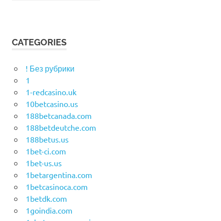
CATEGORIES
! Без рубрики
1
1-redcasino.uk
10betcasino.us
188betcanada.com
188betdeutche.com
188betus.us
1bet-ci.com
1bet-us.us
1betargentina.com
1betcasinoca.com
1betdk.com
1goindia.com