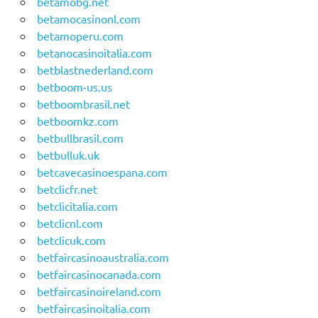
betamobg.net
betamocasinonl.com
betamoperu.com
betanocasinoitalia.com
betblastnederland.com
betboom-us.us
betboombrasil.net
betboomkz.com
betbullbrasil.com
betbulluk.uk
betcavecasinoespana.com
betclicfr.net
betclicitalia.com
betclicnl.com
betclicuk.com
betfaircasinoaustralia.com
betfaircasinocanada.com
betfaircasinoireland.com
betfaircasinoitalia.com