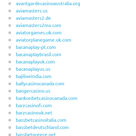
avantgardecasinoaustralia.org
aviamasters.us
aviamasters2.de
aviamasters2mx.com
aviatorgames.uk.com
aviatorplanegame.uk.com
bacanaplay-pt.com
bacanaplaybrasil.com
bacanaplayuk.com
bacanaplayus.us
bajiliveindia.com
ballycasinocanada.com
bangercasino.us
bankonbetcasinocanada.com
barzcasinofi.com
barzcasinouk.net
bassbetcasinoitalia.com
bassbetdeutschland.com
bassbetgreece.net