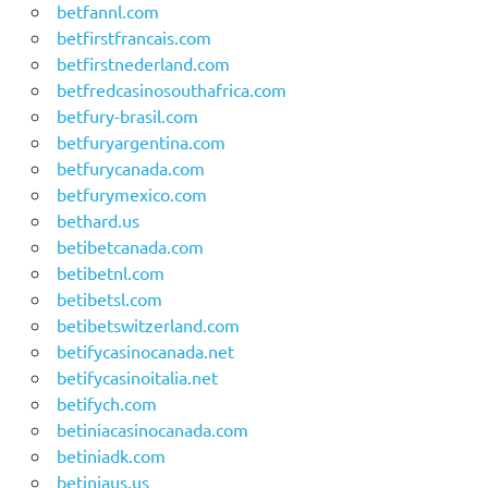
betfannl.com
betfirstfrancais.com
betfirstnederland.com
betfredcasinosouthafrica.com
betfury-brasil.com
betfuryargentina.com
betfurycanada.com
betfurymexico.com
bethard.us
betibetcanada.com
betibetnl.com
betibetsl.com
betibetswitzerland.com
betifycasinocanada.net
betifycasinoitalia.net
betifych.com
betiniacasinocanada.com
betiniadk.com
betiniaus.us