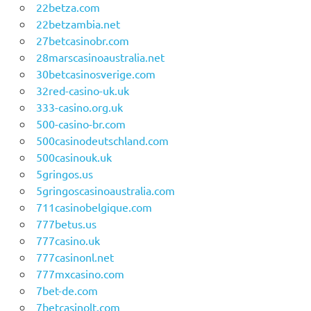
22betza.com
22betzambia.net
27betcasinobr.com
28marscasinoaustralia.net
30betcasinosverige.com
32red-casino-uk.uk
333-casino.org.uk
500-casino-br.com
500casinodeutschland.com
500casinouk.uk
5gringos.us
5gringoscasinoaustralia.com
711casinobelgique.com
777betus.us
777casino.uk
777casinonl.net
777mxcasino.com
7bet-de.com
7betcasinolt.com