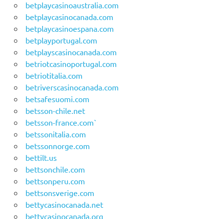
betplaycasinoaustralia.com
betplaycasinocanada.com
betplaycasinoespana.com
betplayportugal.com
betplayscasinocanada.com
betriotcasinoportugal.com
betriotitalia.com
betriverscasinocanada.com
betsafesuomi.com
betsson-chile.net
betsson-france.com`
betssonitalia.com
betssonnorge.com
bettilt.us
bettsonchile.com
bettsonperu.com
bettsonsverige.com
bettycasinocanada.net
bettycasinocanada.org