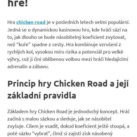
hře!
Hra
chicken road
je v posledních letech velmi populární.
Jedná se o dynamickou kasinovou hru, kde hráči sází na
to, jak dlouho se bude násobitelný koeficient zvyšovat,
než “kuře” spadne z cesty. Hra kombinuje vzrušení z
rychlých kol, vysokou míru rizika a potenciál pro velké
výhry, což ji činí oblíbenou volbou mezi hráči hledajícími
adrenalin a zábavu.
Princip hry Chicken Road a její
základní pravidla
Základem hry Chicken Road je jednoduchý koncept. Hráč
začíná s malou sázkou a sleduje, jak se násobitel
zvyšuje. Cílem je vsadit, dokud koeficient ještě stoupá, a
poté sázku “vybrat”, čímž si zajistí zisk násobený