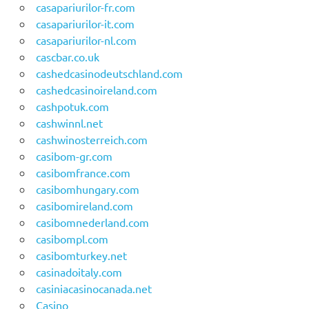
casapariurilor-fr.com
casapariurilor-it.com
casapariurilor-nl.com
cascbar.co.uk
cashedcasinodeutschland.com
cashedcasinoireland.com
cashpotuk.com
cashwinnl.net
cashwinosterreich.com
casibom-gr.com
casibomfrance.com
casibomhungary.com
casibomireland.com
casibomnederland.com
casibompl.com
casibomturkey.net
casinadoitaly.com
casiniacasinocanada.net
Casino