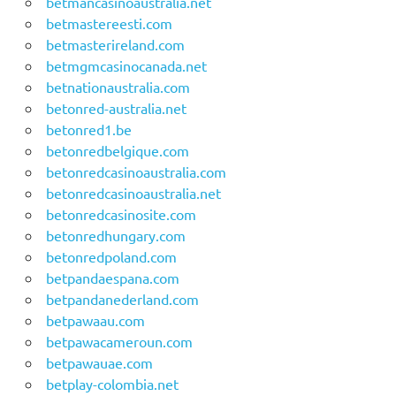
betmancasinoaustralia.net
betmastereesti.com
betmasterireland.com
betmgmcasinocanada.net
betnationaustralia.com
betonred-australia.net
betonred1.be
betonredbelgique.com
betonredcasinoaustralia.com
betonredcasinoaustralia.net
betonredcasinosite.com
betonredhungary.com
betonredpoland.com
betpandaespana.com
betpandanederland.com
betpawaau.com
betpawacameroun.com
betpawauae.com
betplay-colombia.net