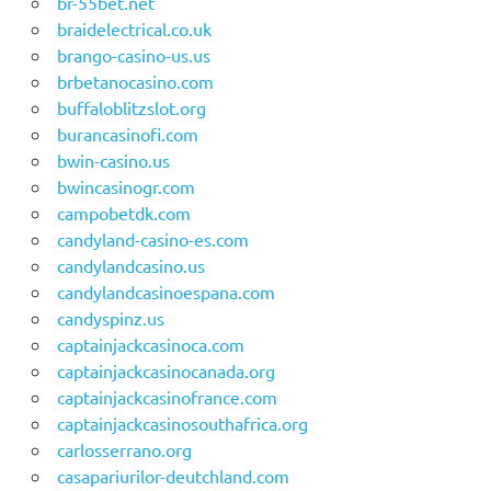
br-55bet.net
braidelectrical.co.uk
brango-casino-us.us
brbetanocasino.com
buffaloblitzslot.org
burancasinofi.com
bwin-casino.us
bwincasinogr.com
campobetdk.com
candyland-casino-es.com
candylandcasino.us
candylandcasinoespana.com
candyspinz.us
captainjackcasinoca.com
captainjackcasinocanada.org
captainjackcasinofrance.com
captainjackcasinosouthafrica.org
carlosserrano.org
casapariurilor-deutchland.com