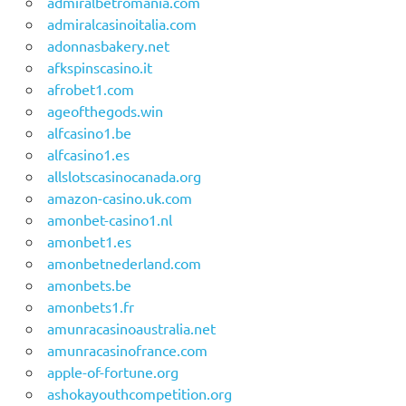
admiralbetromania.com
admiralcasinoitalia.com
adonnasbakery.net
afkspinscasino.it
afrobet1.com
ageofthegods.win
alfcasino1.be
alfcasino1.es
allslotscasinocanada.org
amazon-casino.uk.com
amonbet-casino1.nl
amonbet1.es
amonbetnederland.com
amonbets.be
amonbets1.fr
amunracasinoaustralia.net
amunracasinofrance.com
apple-of-fortune.org
ashokayouthcompetition.org