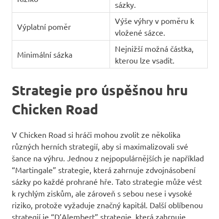
sázky.
Výše výhry v poměru k
Výplatní poměr
vložené sázce.
Nejnižší možná částka,
Minimální sázka
kterou lze vsadit.
Strategie pro úspěšnou hru
Chicken Road
V Chicken Road si hráči mohou zvolit ze několika
různých herních strategií, aby si maximalizovali své
šance na výhru. Jednou z nejpopulárnějších je například
“Martingale” strategie, která zahrnuje zdvojnásobení
sázky po každé prohrané hře. Tato strategie může vést
k rychlým ziskům, ale zároveň s sebou nese i vysoké
riziko, protože vyžaduje značný kapitál. Další oblíbenou
strategií je “D’Alembert” strategie, která zahrnuje