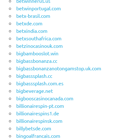
betwinnerus.us
betwinportugal.com
betx-brasil.com
betxde.com
betxindia.com
betxsouthafrica.com
betzinocasinouk.com
bigbambooslot.win
bigbassbonanza.cc
bigbassbonanzanotongamstop.uk.com
bigbasssplash.cc
bigbasssplash.com.es
bigbeverage.net
bigbooscasinocanada.com
billionairespin-pt.com
billionairespins1.de
billionairespinsk.com
billybetsde.com
bingoalfrancais.com