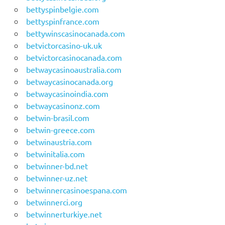
bettyspinbelgie.com
bettyspinfrance.com
bettywinscasinocanada.com
betvictorcasino-uk.uk
betvictorcasinocanada.com
betwaycasinoaustralia.com
betwaycasinocanada.org
betwaycasinoindia.com
betwaycasinonz.com
betwin-brasil.com
betwin-greece.com
betwinaustria.com
betwinitalia.com
betwinner-bd.net
betwinner-uz.net
betwinnercasinoespana.com
betwinnerci.org
betwinnerturkiye.net