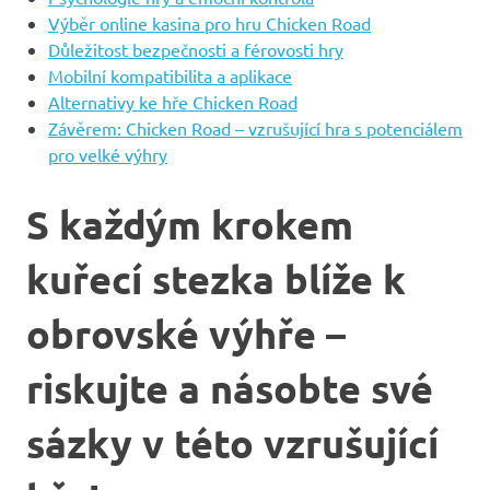
Výběr online kasina pro hru Chicken Road
Důležitost bezpečnosti a férovosti hry
Mobilní kompatibilita a aplikace
Alternativy ke hře Chicken Road
Závěrem: Chicken Road – vzrušující hra s potenciálem
pro velké výhry
S každým krokem
kuřecí stezka blíže k
obrovské výhře –
riskujte a násobte své
sázky v této vzrušující