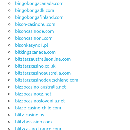
bingobongacanada.com
bingobongadk.com
bingobongafinland.com
bison-casinohu.com
bisoncasinode.com
bisoncasinonl.com
bisonkasyno1.pl
bitkingzcanada.com
bitstarzaustraliaonline.com
bitstarzcasino.co.uk
bitstarzcasinoaustralia.com
bitstarzcasinodeutschland.com
bizzocasino-australia.net
bizzocasinocz.net
bizzocasinoslovenija.net
blaze-casino-chile.com
blitz-casino.us
blitzbecasino.com
blitzcasino-france.com