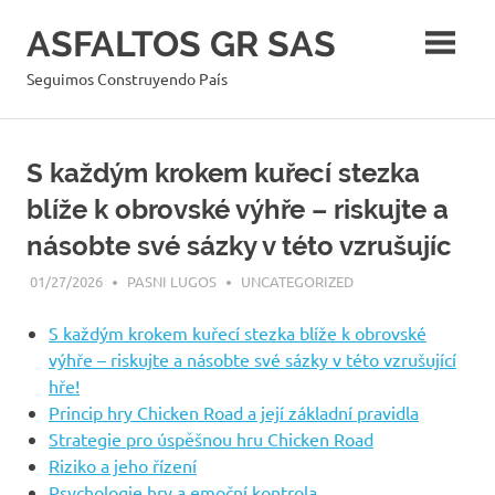
Skip
ASFALTOS GR SAS
to
content
Seguimos Construyendo País
S každým krokem kuřecí stezka
blíže k obrovské výhře – riskujte a
násobte své sázky v této vzrušujíc
01/27/2026
PASNI LUGOS
UNCATEGORIZED
S každým krokem kuřecí stezka blíže k obrovské
výhře – riskujte a násobte své sázky v této vzrušující
hře!
Princip hry Chicken Road a její základní pravidla
Strategie pro úspěšnou hru Chicken Road
Riziko a jeho řízení
Psychologie hry a emoční kontrola