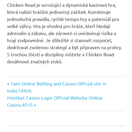
Chicken Road je vzrušující a dynamická kasinová hra,
která nabízí hráčům jedinečný zážitek. Kombinuje
jednoduchá pravidla, rychlé tempo hry a potenciál pro
velké výhry. Hra je vhodná pro hráče, kteří hledají
adrenalin a zábavu, ale zároveň si uvědomují rizika a
hrají zodpovědně. Je důležité si stanovit rozpočet,
dodržovat zvolenou strategii a být připraven na prohry.
S trochou štěstí a disciplíny můžete v Chicken Road
dosáhnout značných zisků.
Post
Previous
1win Online Betting and Casino Official site in
Post:
India.14426
navigation
Next
Mostbet Casino Login Official Website Online
Post:
Casino.4515