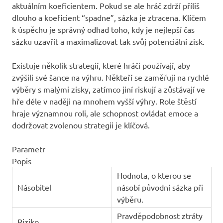
aktuálním koeficientem. Pokud se ale hráč zdrží příliš
dlouho a koeficient “spadne”, sázka je ztracena. Klíčem
k úspěchu je správný odhad toho, kdy je nejlepší čas
sázku uzavřít a maximalizovat tak svůj potenciální zisk.
Existuje několik strategií, které hráči používají, aby
zvýšili své šance na výhru. Někteří se zaměřují na rychlé
výběry s malými zisky, zatímco jiní riskují a zůstávají ve
hře déle v naději na mnohem vyšší výhry. Role štěstí
hraje významnou roli, ale schopnost ovládat emoce a
dodržovat zvolenou strategii je klíčová.
Parametr
Popis
Hodnota, o kterou se
Násobitel
násobí původní sázka při
výběru.
Pravděpodobnost ztráty
Riziko