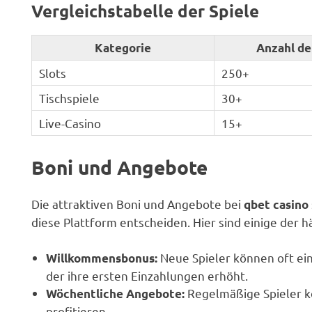
Vergleichstabelle der Spiele
Kategorie
Anzahl de
Slots
250+
Tischspiele
30+
Live-Casino
15+
Boni und Angebote
Die attraktiven Boni und Angebote bei
qbet casino
diese Plattform entscheiden. Hier sind einige der 
Neue Spieler können oft e
Willkommensbonus:
der ihre ersten Einzahlungen erhöht.
Regelmäßige Spieler k
Wöchentliche Angebote:
profitieren.