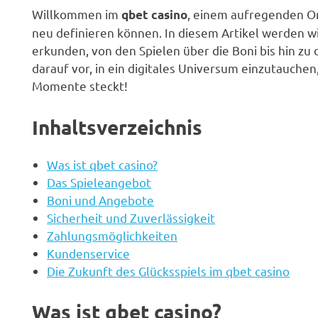
Willkommen im
, einem aufregenden Or
qbet casino
neu definieren können. In diesem Artikel werden w
erkunden, von den Spielen über die Boni bis hin zu
darauf vor, in ein digitales Universum einzutauchen
Momente steckt!
Inhaltsverzeichnis
Was ist qbet casino?
Das Spieleangebot
Boni und Angebote
Sicherheit und Zuverlässigkeit
Zahlungsmöglichkeiten
Kundenservice
Die Zukunft des Glücksspiels im qbet casino
Was ist qbet casino?