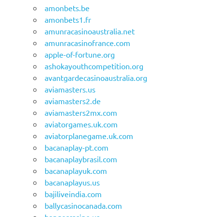
amonbets.be
amonbets1.fr
amunracasinoaustralia.net
amunracasinofrance.com
apple-of-fortune.org
ashokayouthcompetition.org
avantgardecasinoaustralia.org
aviamasters.us
aviamasters2.de
aviamasters2mx.com
aviatorgames.uk.com
aviatorplanegame.uk.com
bacanaplay-pt.com
bacanaplaybrasil.com
bacanaplayuk.com
bacanaplayus.us
bajiliveindia.com
ballycasinocanada.com
bangercasino.us