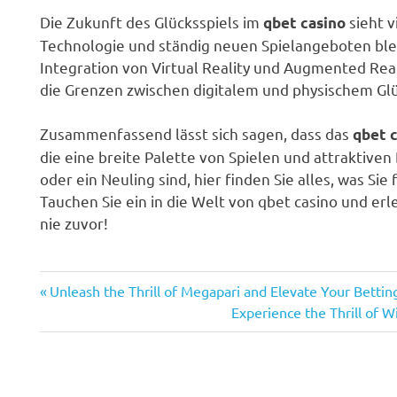
Die Zukunft des Glücksspiels im
sieht v
qbet casino
Technologie und ständig neuen Spielangeboten bleib
Integration von Virtual Reality und Augmented Real
die Grenzen zwischen digitalem und physischem Glü
Zusammenfassend lässt sich sagen, dass das
qbet 
die eine breite Palette von Spielen und attraktiven 
oder ein Neuling sind, hier finden Sie alles, was Sie
Tauchen Sie ein in die Welt von qbet casino und erl
nie zuvor!
Post
Previous
Unleash the Thrill of Megapari and Elevate Your Bettin
Post:
Next
Experience the Thrill of
navigation
Post: