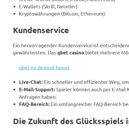
E-Wallets (Skrill, Neteller)
Kryptowährungen (Bitcoin, Ethereum)
Kundenservice
Ein hervorragender Kundenservice ist entscheidend,
gewährleisten. Das
bietet mehrere Mög
qbet casino
qbet no deposit bonus
Ein schneller und effizienter Weg, um 
Live-Chat:
Spieler können auch per E-Mail
E-Mail-Support:
Anfragen haben.
Ein umfangreicher FAQ-Bereich be
FAQ-Bereich:
Die Zukunft des Glücksspiels 