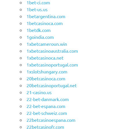
1bet-ci.com
1bet-us.us
1betargentina.com
1betcasinoca.com
1betdk.com
1goindia.com
1xbetcameroun.win
1xbetcasinoaustralia.com
1xbetcasinoca.net
1xbetcasinoportugal.com
1xslotshungary.com
20betcasinoca.com
20betcasinoportugal.net
21-casino.us
22-bet-danmark.com
22-bet-espana.com
22-bet-schweiz.com
22betcasinoespana.com
22betcasinofr.com