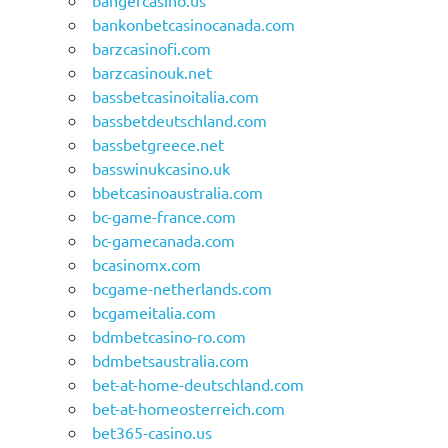
bankonbetcasinocanada.com
barzcasinofi.com
barzcasinouk.net
bassbetcasinoitalia.com
bassbetdeutschland.com
bassbetgreece.net
basswinukcasino.uk
bbetcasinoaustralia.com
bc-game-france.com
bc-gamecanada.com
bcasinomx.com
bcgame-netherlands.com
bcgameitalia.com
bdmbetcasino-ro.com
bdmbetsaustralia.com
bet-at-home-deutschland.com
bet-at-homeosterreich.com
bet365-casino.us