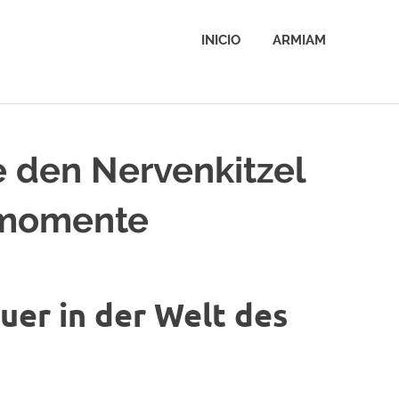
INICIO
ARMIAM
e den Nervenkitzel
smomente
uer in der Welt des