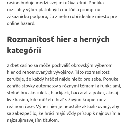
casino buduje medzi svojimi užívateľmi. Ponúka
rozsiahly výber platobných metód a promptnú
zákaznícku podporu, čo z neho robí ideálne miesto pre
online hazard.
Rozmanitosť hier a herných
kategórií
22bet casino sa môže pochváliť obrovským výberom
hier od renomovaných vývojárov. Táto rozmanitosť
zaručuje, že každý hráč si nájde niečo pre seba. Ponuka
zahŕňa stovky automatov s rôznymi témami a funkciami,
stolné hry ako ruleta, blackjack, baccarat a poker, ako aj
live kasíno, kde môžete hrať s živými krupiérmi v
reálnom čase. Výber hier je neustále aktualizovaný, aby
sa zabezpečilo, že hráči majú vždy prístup k najnovším a
najzaujímavejším titulom.