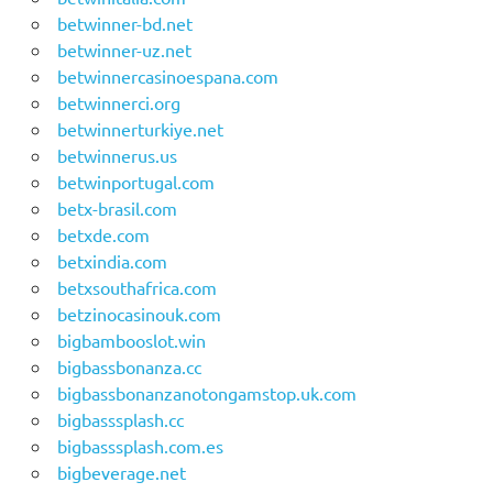
betwinner-bd.net
betwinner-uz.net
betwinnercasinoespana.com
betwinnerci.org
betwinnerturkiye.net
betwinnerus.us
betwinportugal.com
betx-brasil.com
betxde.com
betxindia.com
betxsouthafrica.com
betzinocasinouk.com
bigbambooslot.win
bigbassbonanza.cc
bigbassbonanzanotongamstop.uk.com
bigbasssplash.cc
bigbasssplash.com.es
bigbeverage.net