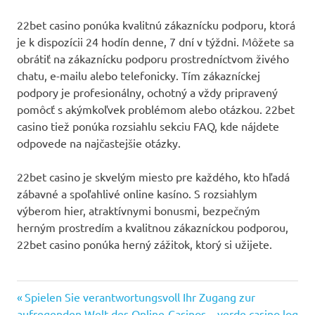
22bet casino ponúka kvalitnú zákaznícku podporu, ktorá
je k dispozícii 24 hodín denne, 7 dní v týždni. Môžete sa
obrátiť na zákaznícku podporu prostredníctvom živého
chatu, e-mailu alebo telefonicky. Tím zákazníckej
podpory je profesionálny, ochotný a vždy pripravený
pomôcť s akýmkoľvek problémom alebo otázkou. 22bet
casino tiež ponúka rozsiahlu sekciu FAQ, kde nájdete
odpovede na najčastejšie otázky.
22bet casino je skvelým miesto pre každého, kto hľadá
zábavné a spoľahlivé online kasíno. S rozsiahlym
výberom hier, atraktívnymi bonusmi, bezpečným
herným prostredím a kvalitnou zákazníckou podporou,
22bet casino ponúka herný zážitok, ktorý si užijete.
Post
Previous
Spielen Sie verantwortungsvoll Ihr Zugang zur
Post:
aufregenden Welt des Online-Casinos – verde casino log