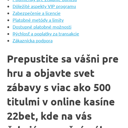
Dôležité aspekty VIP programu
Zabezpečenie a licencie
Platobné metódy a limity
Dostupné platobné možnosti
Rýchlosť a poplatky za transakcie
Zákaznícka podpora
Prepustite sa vášni pre
hru a objavte svet
zábavy s viac ako 500
titulmi v online kasíne
22bet, kde na vás