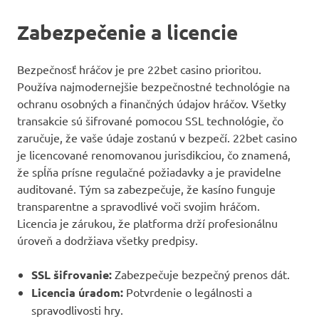
Zabezpečenie a licencie
Bezpečnosť hráčov je pre 22bet casino prioritou.
Používa najmodernejšie bezpečnostné technológie na
ochranu osobných a finančných údajov hráčov. Všetky
transakcie sú šifrované pomocou SSL technológie, čo
zaručuje, že vaše údaje zostanú v bezpečí. 22bet casino
je licencované renomovanou jurisdikciou, čo znamená,
že spĺňa prísne regulačné požiadavky a je pravidelne
auditované. Tým sa zabezpečuje, že kasíno funguje
transparentne a spravodlivé voči svojim hráčom.
Licencia je zárukou, že platforma drží profesionálnu
úroveň a dodržiava všetky predpisy.
SSL šifrovanie:
Zabezpečuje bezpečný prenos dát.
Licencia úradom:
Potvrdenie o legálnosti a
spravodlivosti hry.