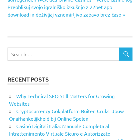
navigation
Next
Preoblikuj svojo igralniško izkušnjo z 22bet app
Post:
download in doživljaj vznemirljivo zabavo brez časo
RECENT POSTS
Why Technical SEO Still Matters for Growing
Websites
Cryptocurrency Gokplatform Buiten Cruks: Jouw
Onafhankelijkheid bij Online Spelen
Casinò Digitali Italia: Manuale Completa al
Intrattenimento Virtuale Sicuro e Autorizzato