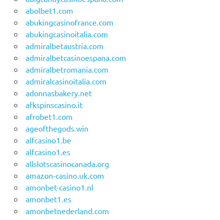
abolbet1.com
abukingcasinofrance.com
abukingcasinoitalia.com
admiralbetaustria.com
admiralbetcasinoespana.com
admiralbetromania.com
admiralcasinoitalia.com
adonnasbakery.net
afkspinscasino.it
afrobet1.com
ageofthegods.win
alfcasino1.be
alfcasino1.es
allslotscasinocanada.org
amazon-casino.uk.com
amonbet-casino1.nl
amonbet1.es
amonbetnederland.com