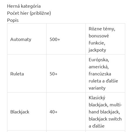
Herná kategória
Počet hier (približne)
Popis
Rôzne témy,
bonusové
Automaty
500+
funkcie,
jackpoty
Európska,
americká,
Ruleta
50+
francúzska
ruleta a ďalšie
varianty
Klasický
blackjack, multi-
Blackjack
40+
hand blackjack,
blackjack switch
a ďalšie