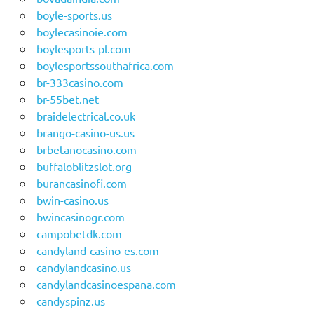
boyle-sports.us
boylecasinoie.com
boylesports-pl.com
boylesportssouthafrica.com
br-333casino.com
br-55bet.net
braidelectrical.co.uk
brango-casino-us.us
brbetanocasino.com
buffaloblitzslot.org
burancasinofi.com
bwin-casino.us
bwincasinogr.com
campobetdk.com
candyland-casino-es.com
candylandcasino.us
candylandcasinoespana.com
candyspinz.us