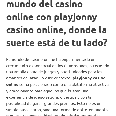
mundo del casino
online con playjonny
casino online, donde la
suerte está de tu lado?
El mundo del casino online ha experimentado un
crecimiento exponencial en los últimos años, ofreciendo
una amplia gama de juegos y oportunidades para los
amantes del azar. En este contexto,
playjonny casino
online
se ha posicionado como una plataforma atractiva
y emocionante para aquellos que buscan una
experiencia de juego segura, divertida y con la
posibilidad de ganar grandes premios. Esto no es un
simple pasatiempo, sino una forma de entretenimiento
que, con responsabilidad, puede brindar momentos