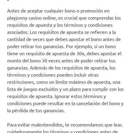
Antes de aceptar cualquier bono o promoción en
playjonny casino online, es crucial que comprendas los
requisitos de apuesta y los términos y condiciones
asociados. Los requisitos de apuesta se refieren a la
cantidad de veces que debes apostar el bono antes de
poder retirar tus ganancias. Por ejemplo, si un bono
tiene un requisito de apuesta de 30x, debes apostar el
monto del bono 30 veces antes de poder retirar tus
ganancias. Además de los requisitos de apuesta, los
términos y condiciones pueden incluir otras
restricciones, como un límite máximo de apuesta, una
lista de juegos excluidos y un plazo para cumplir con los
requisitos de apuesta. Ignorar estos términos y
condiciones puede resultar en la cancelación del bono y
la pérdida de tus ganancias.
Para evitar malentendidos, te recomendamos que leas
cuidadosamente los términos y condiciones antes de