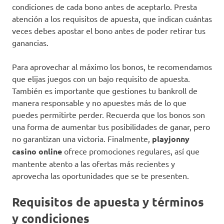
condiciones de cada bono antes de aceptarlo. Presta
atención a los requisitos de apuesta, que indican cuántas
veces debes apostar el bono antes de poder retirar tus
ganancias.
Para aprovechar al máximo los bonos, te recomendamos
que elijas juegos con un bajo requisito de apuesta.
También es importante que gestiones tu bankroll de
manera responsable y no apuestes más de lo que
puedes permitirte perder. Recuerda que los bonos son
una forma de aumentar tus posibilidades de ganar, pero
no garantizan una victoria. Finalmente,
playjonny
casino online
ofrece promociones regulares, así que
mantente atento a las ofertas más recientes y
aprovecha las oportunidades que se te presenten.
Requisitos de apuesta y términos
y condiciones