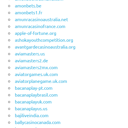
amonbets.be
amonbets1.fr
amunracasinoaustralia.net
amunracasinofrance.com
apple-of-fortune.org
ashokayouthcompetition.org
avantgardecasinoaustralia.org
aviamasters.us
aviamasters2.de
aviamasters2mx.com
aviatorgames.uk.com
aviatorplanegame.uk.com
bacanaplay-pt.com
bacanaplaybrasil.com
bacanaplayuk.com
bacanaplayus.us
bajiliveindia.com
ballycasinocanada.com