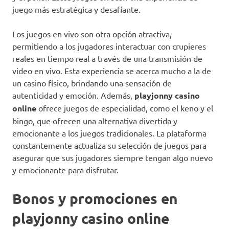
juego más estratégica y desafiante.
Los juegos en vivo son otra opción atractiva,
permitiendo a los jugadores interactuar con crupieres
reales en tiempo real a través de una transmisión de
video en vivo. Esta experiencia se acerca mucho a la de
un casino físico, brindando una sensación de
autenticidad y emoción. Además,
playjonny casino
online
ofrece juegos de especialidad, como el keno y el
bingo, que ofrecen una alternativa divertida y
emocionante a los juegos tradicionales. La plataforma
constantemente actualiza su selección de juegos para
asegurar que sus jugadores siempre tengan algo nuevo
y emocionante para disfrutar.
Bonos y promociones en
playjonny casino online