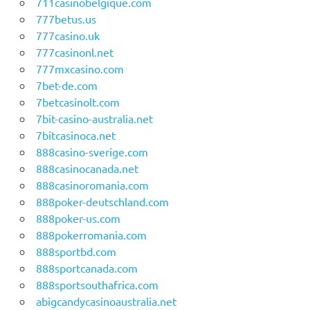
711casinobelgique.com
777betus.us
777casino.uk
777casinonl.net
777mxcasino.com
7bet-de.com
7betcasinolt.com
7bit-casino-australia.net
7bitcasinoca.net
888casino-sverige.com
888casinocanada.net
888casinoromania.com
888poker-deutschland.com
888poker-us.com
888pokerromania.com
888sportbd.com
888sportcanada.com
888sportsouthafrica.com
abigcandycasinoaustralia.net