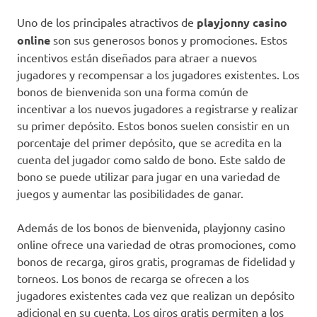
Uno de los principales atractivos de
playjonny casino
online
son sus generosos bonos y promociones. Estos
incentivos están diseñados para atraer a nuevos
jugadores y recompensar a los jugadores existentes. Los
bonos de bienvenida son una forma común de
incentivar a los nuevos jugadores a registrarse y realizar
su primer depósito. Estos bonos suelen consistir en un
porcentaje del primer depósito, que se acredita en la
cuenta del jugador como saldo de bono. Este saldo de
bono se puede utilizar para jugar en una variedad de
juegos y aumentar las posibilidades de ganar.
Además de los bonos de bienvenida, playjonny casino
online ofrece una variedad de otras promociones, como
bonos de recarga, giros gratis, programas de fidelidad y
torneos. Los bonos de recarga se ofrecen a los
jugadores existentes cada vez que realizan un depósito
adicional en su cuenta. Los giros gratis permiten a los