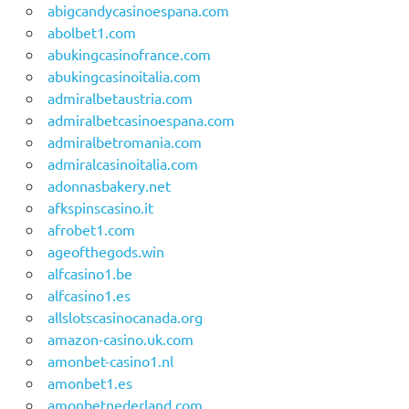
abigcandycasinoespana.com
abolbet1.com
abukingcasinofrance.com
abukingcasinoitalia.com
admiralbetaustria.com
admiralbetcasinoespana.com
admiralbetromania.com
admiralcasinoitalia.com
adonnasbakery.net
afkspinscasino.it
afrobet1.com
ageofthegods.win
alfcasino1.be
alfcasino1.es
allslotscasinocanada.org
amazon-casino.uk.com
amonbet-casino1.nl
amonbet1.es
amonbetnederland.com