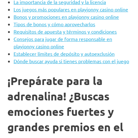
La importancia de la seguridad y la licencia
Los juegos más populares en playjonny casino online
Bonos y promociones en playjonny casino online
Tipos de bonos y cómo aprovecharlos
Requisitos de apuesta y términos y condiciones
Consejos para jugar de forma responsable en
playjonny casino online
Establecer límites de depósito y autoexclusión
Dónde buscar ayuda si tienes problemas con el juego
¡Prepárate para la
adrenalina! ¿Buscas
emociones fuertes y
grandes premios en el