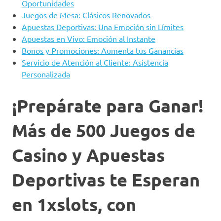
Oportunidades
Juegos de Mesa: Clásicos Renovados
Apuestas Deportivas: Una Emoción sin Límites
Apuestas en Vivo: Emoción al Instante
Bonos y Promociones: Aumenta tus Ganancias
Servicio de Atención al Cliente: Asistencia
Personalizada
¡Prepárate para Ganar!
Más de 500 Juegos de
Casino y Apuestas
Deportivas te Esperan
en 1xslots, con