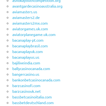
ashokayouthcompetition.org
avantgardecasinoaustralia.org
aviamasters.us
aviamasters2.de
aviamasters2mx.com
aviatorgames.uk.com
aviatorplanegame.uk.com
bacanaplay-pt.com
bacanaplaybrasil.com
bacanaplayuk.com
bacanaplayus.us
bajiliveindia.com
ballycasinocanada.com
bangercasino.us
bankonbetcasinocanada.com
barzcasinofi.com
barzcasinouk.net
bassbetcasinoitalia.com
bassbetdeutschland.com