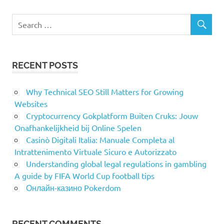
RECENT POSTS
Why Technical SEO Still Matters for Growing
Websites
Cryptocurrency Gokplatform Buiten Cruks: Jouw
Onafhankelijkheid bij Online Spelen
Casinò Digitali Italia: Manuale Completa al
Intrattenimento Virtuale Sicuro e Autorizzato
Understanding global legal regulations in gambling
A guide by FIFA World Cup football tips
Онлайн-казино Pokerdom
RECENT COMMENTS