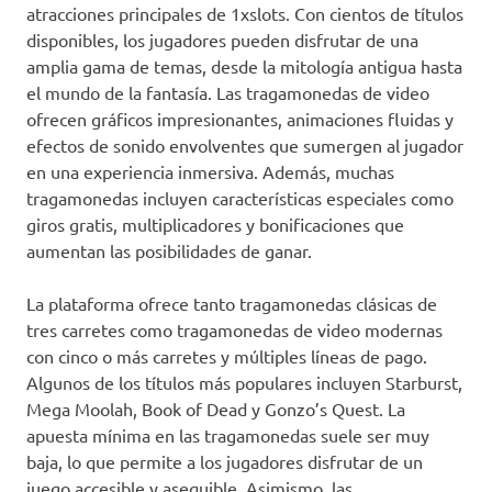
atracciones principales de 1xslots. Con cientos de títulos
disponibles, los jugadores pueden disfrutar de una
amplia gama de temas, desde la mitología antigua hasta
el mundo de la fantasía. Las tragamonedas de video
ofrecen gráficos impresionantes, animaciones fluidas y
efectos de sonido envolventes que sumergen al jugador
en una experiencia inmersiva. Además, muchas
tragamonedas incluyen características especiales como
giros gratis, multiplicadores y bonificaciones que
aumentan las posibilidades de ganar.
La plataforma ofrece tanto tragamonedas clásicas de
tres carretes como tragamonedas de video modernas
con cinco o más carretes y múltiples líneas de pago.
Algunos de los títulos más populares incluyen Starburst,
Mega Moolah, Book of Dead y Gonzo’s Quest. La
apuesta mínima en las tragamonedas suele ser muy
baja, lo que permite a los jugadores disfrutar de un
juego accesible y asequible. Asimismo, las