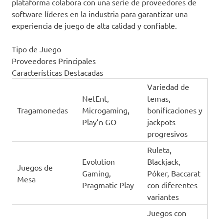
plataforma colabora con una serie de proveedores de
software líderes en la industria para garantizar una
experiencia de juego de alta calidad y confiable.
Tipo de Juego
Proveedores Principales
Características Destacadas
Variedad de
NetEnt,
temas,
Tragamonedas
Microgaming,
bonificaciones y
Play’n GO
jackpots
progresivos
Ruleta,
Evolution
Blackjack,
Juegos de
Gaming,
Póker, Baccarat
Mesa
Pragmatic Play
con diferentes
variantes
Juegos con