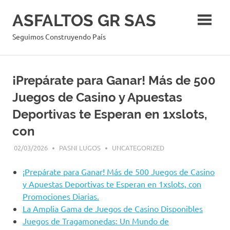
Skip
ASFALTOS GR SAS
to
content
Seguimos Construyendo País
¡Prepárate para Ganar! Más de 500
Juegos de Casino y Apuestas
Deportivas te Esperan en 1xslots,
con
02/03/2026
PASNI LUGOS
UNCATEGORIZED
¡Prepárate para Ganar! Más de 500 Juegos de Casino
y Apuestas Deportivas te Esperan en 1xslots, con
Promociones Diarias.
La Amplia Gama de Juegos de Casino Disponibles
Juegos de Tragamonedas: Un Mundo de