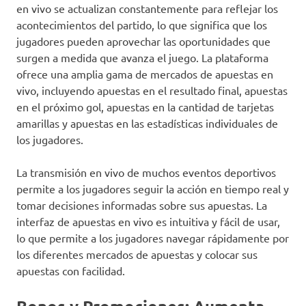
en vivo se actualizan constantemente para reflejar los
acontecimientos del partido, lo que significa que los
jugadores pueden aprovechar las oportunidades que
surgen a medida que avanza el juego. La plataforma
ofrece una amplia gama de mercados de apuestas en
vivo, incluyendo apuestas en el resultado final, apuestas
en el próximo gol, apuestas en la cantidad de tarjetas
amarillas y apuestas en las estadísticas individuales de
los jugadores.
La transmisión en vivo de muchos eventos deportivos
permite a los jugadores seguir la acción en tiempo real y
tomar decisiones informadas sobre sus apuestas. La
interfaz de apuestas en vivo es intuitiva y fácil de usar,
lo que permite a los jugadores navegar rápidamente por
los diferentes mercados de apuestas y colocar sus
apuestas con facilidad.