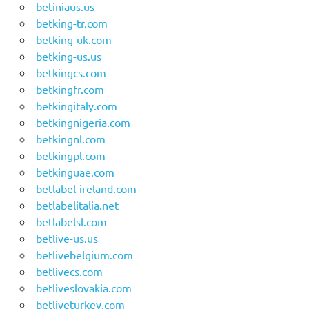
betiniaus.us
betking-tr.com
betking-uk.com
betking-us.us
betkingcs.com
betkingfr.com
betkingitaly.com
betkingnigeria.com
betkingnl.com
betkingpl.com
betkinguae.com
betlabel-ireland.com
betlabelitalia.net
betlabelsl.com
betlive-us.us
betlivebelgium.com
betlivecs.com
betliveslovakia.com
betliveturkey.com