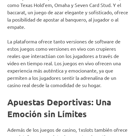
como Texas Hold’em, Omaha y Seven Card Stud. Y el
baccarat, un juego de azar elegante y sofisticado, ofrece
la posibilidad de apostar al banquero, al jugador o al
empate.
La plataforma ofrece tanto versiones de software de
estos juegos como versiones en vivo con crupieres
reales que interactúan con los jugadores a través de
video en tiempo real. Los juegos en vivo ofrecen una
experiencia más auténtica y emocionante, ya que
permiten a los jugadores sentir la adrenalina de un
casino real desde la comodidad de su hogar.
Apuestas Deportivas: Una
Emoción sin Límites
Además de los juegos de casino, 1xslots también ofrece