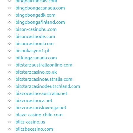
bingoalfrancais.com
bingobongacanada.com
bingobongadk.com
bingobongafinland.com
bison-casinohu.com
bisoncasinode.com
bisoncasinonl.com
bisonkasyno1.pl
bitkingzcanada.com
bitstarzaustraliaonline.com
bitstarzcasino.co.uk
bitstarzcasinoaustralia.com
bitstarzcasinodeutschland.com
bizzocasino-australia.net
bizzocasinocz.net
bizzocasinoslovenija.net
blaze-casino-chile.com
blitz-casino.us
blitzbecasino.com