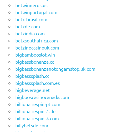
betwinnerus.us
betwinportugal.com
betx-brasil.com
betxde.com
betxindia.com
betxsouthafrica.com
betzinocasinouk.com
bigbambooslot.win
bigbassbonanza.cc
bigbassbonanzanotongamstop.uk.com
bigbasssplash.cc
bigbasssplash.com.es
bigbeverage.net
bigbooscasinocanada.com
billionairespin-pt.com
billionairespins1.de
billionairespinsk.com
billybetsde.com