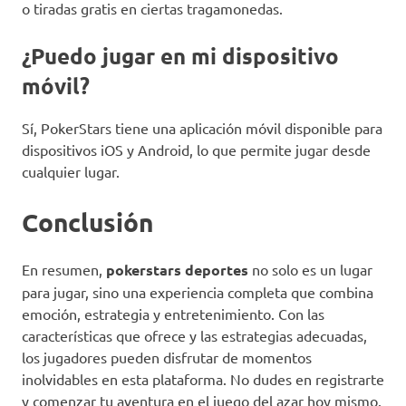
o tiradas gratis en ciertas tragamonedas.
¿Puedo jugar en mi dispositivo
móvil?
Sí, PokerStars tiene una aplicación móvil disponible para
dispositivos iOS y Android, lo que permite jugar desde
cualquier lugar.
Conclusión
En resumen,
pokerstars deportes
no solo es un lugar
para jugar, sino una experiencia completa que combina
emoción, estrategia y entretenimiento. Con las
características que ofrece y las estrategias adecuadas,
los jugadores pueden disfrutar de momentos
inolvidables en esta plataforma. No dudes en registrarte
y comenzar tu aventura en el juego del azar hoy mismo.