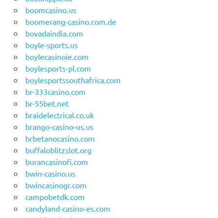
boomcasino.us
boomerang-casino.com.de
bovadaindia.com
boyle-sports.us
boylecasinoie.com
boylesports-pl.com
boylesportssouthafrica.com
br-333casino.com
br-55bet.net
braidelectrical.co.uk
brango-casino-us.us
brbetanocasino.com
buffaloblitzslot.org
burancasinofi.com
bwin-casino.us
bwincasinogr.com
campobetdk.com
candyland-casino-es.com