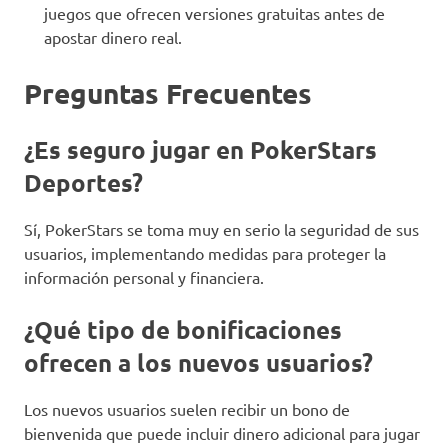
juegos que ofrecen versiones gratuitas antes de
apostar dinero real.
Preguntas Frecuentes
¿Es seguro jugar en PokerStars
Deportes?
Sí, PokerStars se toma muy en serio la seguridad de sus
usuarios, implementando medidas para proteger la
información personal y financiera.
¿Qué tipo de bonificaciones
ofrecen a los nuevos usuarios?
Los nuevos usuarios suelen recibir un bono de
bienvenida que puede incluir dinero adicional para jugar