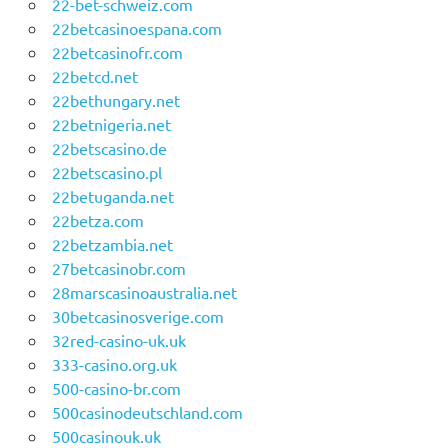
22-bet-schweiz.com
22betcasinoespana.com
22betcasinofr.com
22betcd.net
22bethungary.net
22betnigeria.net
22betscasino.de
22betscasino.pl
22betuganda.net
22betza.com
22betzambia.net
27betcasinobr.com
28marscasinoaustralia.net
30betcasinosverige.com
32red-casino-uk.uk
333-casino.org.uk
500-casino-br.com
500casinodeutschland.com
500casinouk.uk