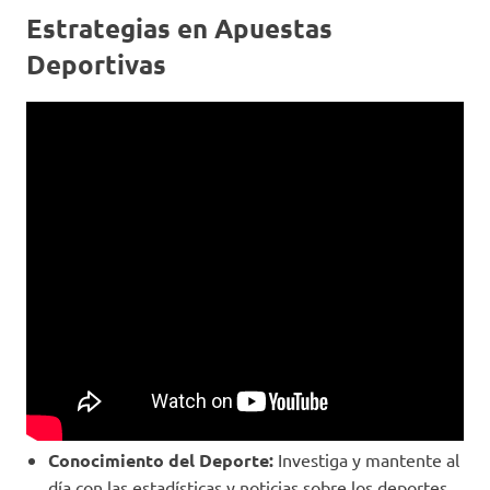
Estrategias en Apuestas
Deportivas
Conocimiento del Deporte:
Investiga y mantente al
día con las estadísticas y noticias sobre los deportes