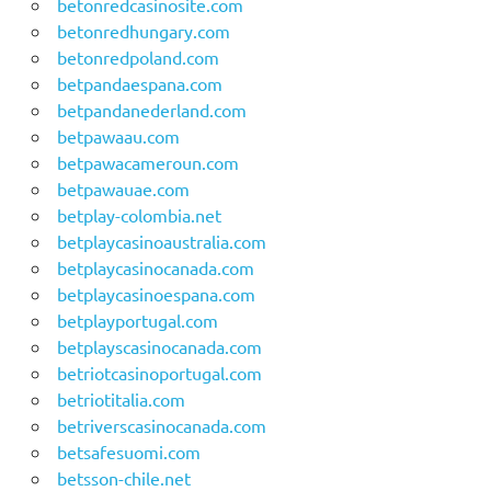
betonredcasinosite.com
betonredhungary.com
betonredpoland.com
betpandaespana.com
betpandanederland.com
betpawaau.com
betpawacameroun.com
betpawauae.com
betplay-colombia.net
betplaycasinoaustralia.com
betplaycasinocanada.com
betplaycasinoespana.com
betplayportugal.com
betplayscasinocanada.com
betriotcasinoportugal.com
betriotitalia.com
betriverscasinocanada.com
betsafesuomi.com
betsson-chile.net