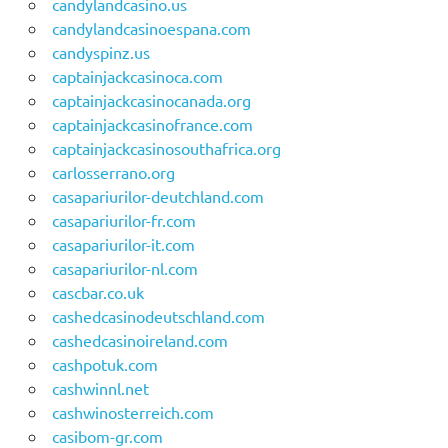
candylandcasino.us
candylandcasinoespana.com
candyspinz.us
captainjackcasinoca.com
captainjackcasinocanada.org
captainjackcasinofrance.com
captainjackcasinosouthafrica.org
carlosserrano.org
casapariurilor-deutchland.com
casapariurilor-fr.com
casapariurilor-it.com
casapariurilor-nl.com
cascbar.co.uk
cashedcasinodeutschland.com
cashedcasinoireland.com
cashpotuk.com
cashwinnl.net
cashwinosterreich.com
casibom-gr.com