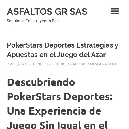
Skip
ASFALTOS GR SAS
to
content
Seguimos Construyendo País
PokerStars Deportes Estrategias y
Apuestas en el Juego del Azar
12/06/2025
BENGELLZ
POKERSTARSCASINOESPANA.COM
Descubriendo
PokerStars Deportes:
Una Experiencia de
Juego Sin Igual en el