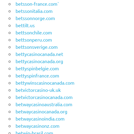
betsson-france.com`
betssonitalia.com
betssonnorge.com
bettilt.us
bettsonchile.com
bettsonperu.com
bettsonsverige.com
bettycasinocanada.net
bettycasinocanada.org
bettyspinbelgie.com
bettyspinfrance.com
bettywinscasinocanada.com
betvictorcasino-uk.uk
betvictorcasinocanada.com
betwaycasinoaustralia.com
betwaycasinocanada.org
betwaycasinoindia.com
betwaycasinonz.com
betwin-brasil.com