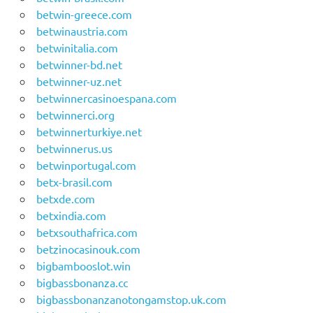
betwin-greece.com
betwinaustria.com
betwinitalia.com
betwinner-bd.net
betwinner-uz.net
betwinnercasinoespana.com
betwinnerci.org
betwinnerturkiye.net
betwinnerus.us
betwinportugal.com
betx-brasil.com
betxde.com
betxindia.com
betxsouthafrica.com
betzinocasinouk.com
bigbambooslot.win
bigbassbonanza.cc
bigbassbonanzanotongamstop.uk.com