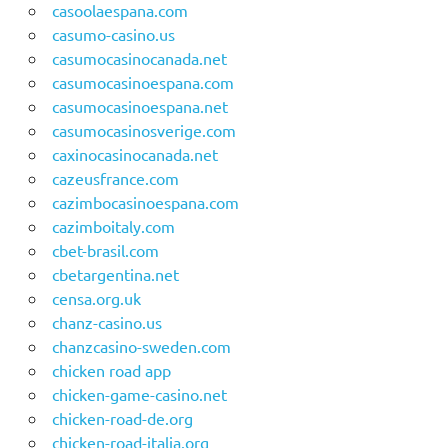
casoolaespana.com
casumo-casino.us
casumocasinocanada.net
casumocasinoespana.com
casumocasinoespana.net
casumocasinosverige.com
caxinocasinocanada.net
cazeusfrance.com
cazimbocasinoespana.com
cazimboitaly.com
cbet-brasil.com
cbetargentina.net
censa.org.uk
chanz-casino.us
chanzcasino-sweden.com
chicken road app
chicken-game-casino.net
chicken-road-de.org
chicken-road-italia.org