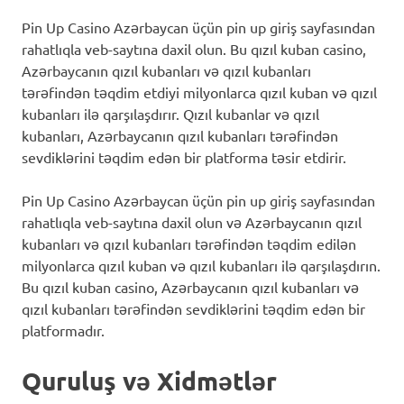
Pin Up Casino Azərbaycan üçün pin up giriş sayfasından
rahatlıqla veb-saytına daxil olun. Bu qızıl kuban casino,
Azərbaycanın qızıl kubanları və qızıl kubanları
tərəfindən təqdim etdiyi milyonlarca qızıl kuban və qızıl
kubanları ilə qarşılaşdırır. Qızıl kubanlar və qızıl
kubanları, Azərbaycanın qızıl kubanları tərəfindən
sevdiklərini təqdim edən bir platforma təsir etdirir.
Pin Up Casino Azərbaycan üçün pin up giriş sayfasından
rahatlıqla veb-saytına daxil olun və Azərbaycanın qızıl
kubanları və qızıl kubanları tərəfindən təqdim edilən
milyonlarca qızıl kuban və qızıl kubanları ilə qarşılaşdırın.
Bu qızıl kuban casino, Azərbaycanın qızıl kubanları və
qızıl kubanları tərəfindən sevdiklərini təqdim edən bir
platformadır.
Quruluş və Xidmətlər