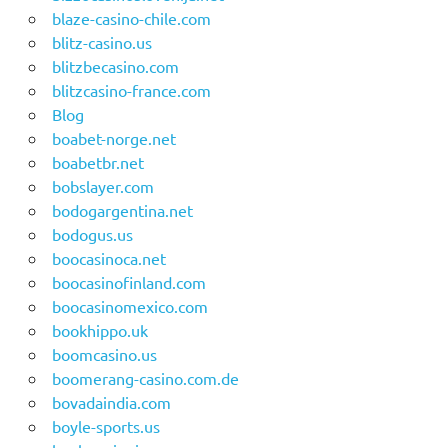
blaze-casino-chile.com
blitz-casino.us
blitzbecasino.com
blitzcasino-france.com
Blog
boabet-norge.net
boabetbr.net
bobslayer.com
bodogargentina.net
bodogus.us
boocasinoca.net
boocasinofinland.com
boocasinomexico.com
bookhippo.uk
boomcasino.us
boomerang-casino.com.de
bovadaindia.com
boyle-sports.us