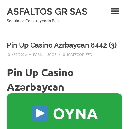
Skip
ASFALTOS GR SAS
to
content
Seguimos Construyendo País
Pin Up Casino Azrbaycan.8442 (3)
01/26/2026
PASNI LUGOS
UNCATEGORIZED
Pin Up Casino
Azərbaycan
OYNA