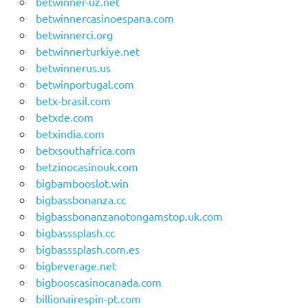
betwinner-uz.net
betwinnercasinoespana.com
betwinnerci.org
betwinnerturkiye.net
betwinnerus.us
betwinportugal.com
betx-brasil.com
betxde.com
betxindia.com
betxsouthafrica.com
betzinocasinouk.com
bigbambooslot.win
bigbassbonanza.cc
bigbassbonanzanotongamstop.uk.com
bigbasssplash.cc
bigbasssplash.com.es
bigbeverage.net
bigbooscasinocanada.com
billionairespin-pt.com