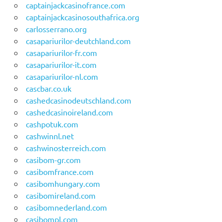
captainjackcasinofrance.com
captainjackcasinosouthafrica.org
carlosserrano.org
casapariurilor-deutchland.com
casapariurilor-fr.com
casapariurilor-it.com
casapariurilor-nl.com
cascbar.co.uk
cashedcasinodeutschland.com
cashedcasinoireland.com
cashpotuk.com
cashwinnl.net
cashwinosterreich.com
casibom-gr.com
casibomfrance.com
casibomhungary.com
casibomireland.com
casibomnederland.com
casibompl.com