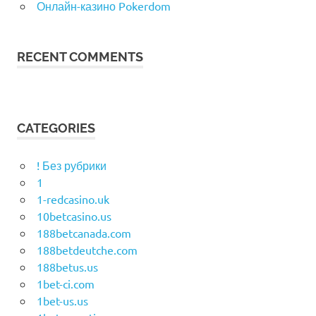
Онлайн-казино Pokerdom
RECENT COMMENTS
CATEGORIES
! Без рубрики
1
1-redcasino.uk
10betcasino.us
188betcanada.com
188betdeutche.com
188betus.us
1bet-ci.com
1bet-us.us