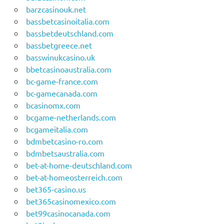
barzcasinouk.net
bassbetcasinoitalia.com
bassbetdeutschland.com
bassbetgreece.net
basswinukcasino.uk
bbetcasinoaustralia.com
bc-game-france.com
bc-gamecanada.com
bcasinomx.com
bcgame-netherlands.com
bcgameitalia.com
bdmbetcasino-ro.com
bdmbetsaustralia.com
bet-at-home-deutschland.com
bet-at-homeosterreich.com
bet365-casino.us
bet365casinomexico.com
bet99casinocanada.com