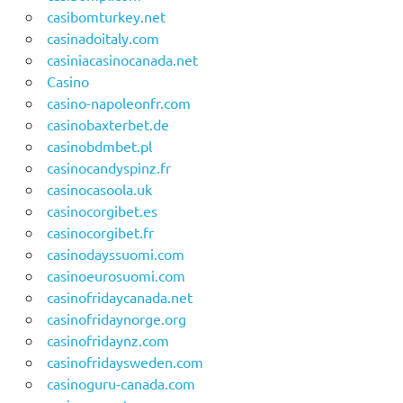
casibomturkey.net
casinadoitaly.com
casiniacasinocanada.net
Casino
casino-napoleonfr.com
casinobaxterbet.de
casinobdmbet.pl
casinocandyspinz.fr
casinocasoola.uk
casinocorgibet.es
casinocorgibet.fr
casinodayssuomi.com
casinoeurosuomi.com
casinofridaycanada.net
casinofridaynorge.org
casinofridaynz.com
casinofridaysweden.com
casinoguru-canada.com