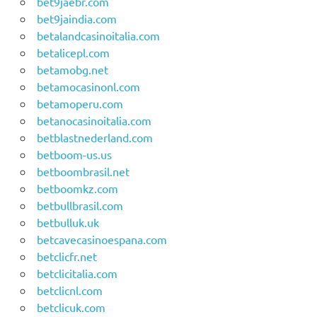
bet9jaebr.com
bet9jaindia.com
betalandcasinoitalia.com
betalicepl.com
betamobg.net
betamocasinonl.com
betamoperu.com
betanocasinoitalia.com
betblastnederland.com
betboom-us.us
betboombrasil.net
betboomkz.com
betbullbrasil.com
betbulluk.uk
betcavecasinoespana.com
betclicfr.net
betclicitalia.com
betclicnl.com
betclicuk.com