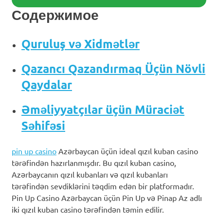
Содержимое
Quruluş və Xidmətlər
Qazancı Qazandırmaq Üçün Növli
Qaydalar
Əməliyyatçılar üçün Müraciət
Səhifəsi
pin up casino
Azərbaycan üçün ideal qızıl kuban casino
tərəfindən hazırlanmışdır. Bu qızıl kuban casino,
Azərbaycanın qızıl kubanları və qızıl kubanları
tərəfindən sevdiklərini təqdim edən bir platformadır.
Pin Up Casino Azərbaycan üçün Pin Up və Pinap Az adlı
iki qızıl kuban casino tərəfindən təmin edilir.