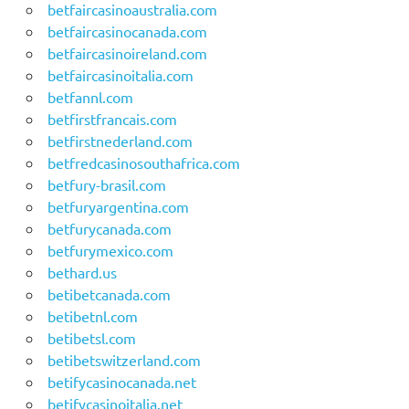
betfaircasinoaustralia.com
betfaircasinocanada.com
betfaircasinoireland.com
betfaircasinoitalia.com
betfannl.com
betfirstfrancais.com
betfirstnederland.com
betfredcasinosouthafrica.com
betfury-brasil.com
betfuryargentina.com
betfurycanada.com
betfurymexico.com
bethard.us
betibetcanada.com
betibetnl.com
betibetsl.com
betibetswitzerland.com
betifycasinocanada.net
betifycasinoitalia.net