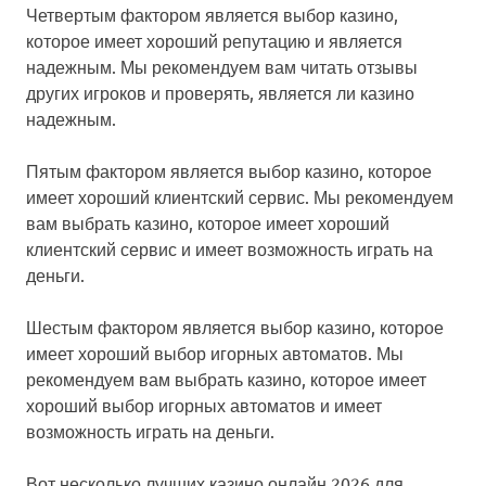
Четвертым фактором является выбор казино,
которое имеет хороший репутацию и является
надежным. Мы рекомендуем вам читать отзывы
других игроков и проверять, является ли казино
надежным.
Пятым фактором является выбор казино, которое
имеет хороший клиентский сервис. Мы рекомендуем
вам выбрать казино, которое имеет хороший
клиентский сервис и имеет возможность играть на
деньги.
Шестым фактором является выбор казино, которое
имеет хороший выбор игорных автоматов. Мы
рекомендуем вам выбрать казино, которое имеет
хороший выбор игорных автоматов и имеет
возможность играть на деньги.
Вот несколько лучших казино онлайн 2026 для