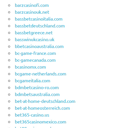
barzcasinofi.com
barzcasinouk.net
bassbetcasinoitalia.com
bassbetdeutschland.com
bassbetgreece.net
basswinukcasino.uk
bbetcasinoaustralia.com
bc-game-france.com
bc-gamecanada.com
bcasinomx.com
bcgame-netherlands.com
bcgameitalia.com
bdmbetcasino-ro.com
bdmbetsaustralia.com
bet-at-home-deutschland.com
bet-at-homeosterreich.com
bet365-casino.us
bet365casinomexico.com