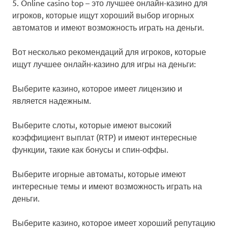
5. Online casino top – это лучшее онлайн-казино для
игроков, которые ищут хороший выбор игорных
автоматов и имеют возможность играть на деньги.
Вот несколько рекомендаций для игроков, которые
ищут лучшее онлайн-казино для игры на деньги:
Выберите казино, которое имеет лицензию и
является надежным.
Выберите слоты, которые имеют высокий
коэффициент выплат (RTP) и имеют интересные
функции, такие как бонусы и спин-оффы.
Выберите игорные автоматы, которые имеют
интересные темы и имеют возможность играть на
деньги.
Выберите казино, которое имеет хороший репутацию