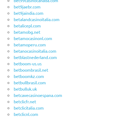
bet99casinocanada.com
bet9jaebr.com
bet9jaindia.com
betalandcasinoitalia.com
betalicepl.com
betamobg.net
betamocasinonl.com
betamoperu.com
betanocasinoitalia.com
betblastnederland.com
betboom-us.us
betboombrasil.net
betboomkz.com
betbullbrasil.com
betbulluk.uk
betcavecasinoespana.com
betclicfr.net
betclicitalia.com
betclicnl.com