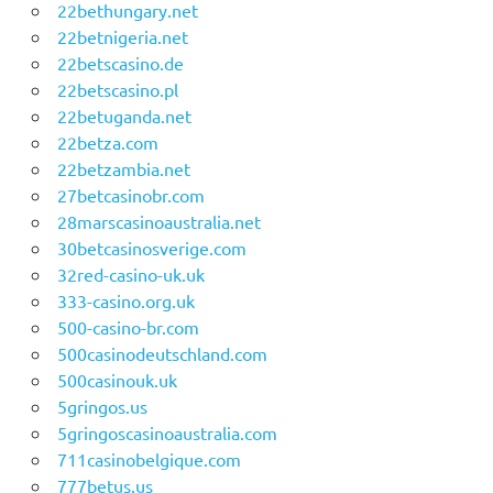
22bethungary.net
22betnigeria.net
22betscasino.de
22betscasino.pl
22betuganda.net
22betza.com
22betzambia.net
27betcasinobr.com
28marscasinoaustralia.net
30betcasinosverige.com
32red-casino-uk.uk
333-casino.org.uk
500-casino-br.com
500casinodeutschland.com
500casinouk.uk
5gringos.us
5gringoscasinoaustralia.com
711casinobelgique.com
777betus.us