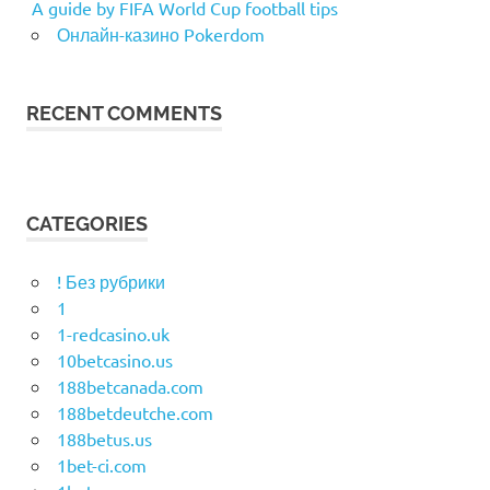
A guide by FIFA World Cup football tips
Онлайн-казино Pokerdom
RECENT COMMENTS
CATEGORIES
! Без рубрики
1
1-redcasino.uk
10betcasino.us
188betcanada.com
188betdeutche.com
188betus.us
1bet-ci.com