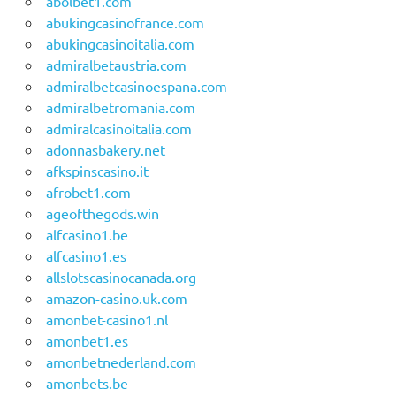
abolbet1.com
abukingcasinofrance.com
abukingcasinoitalia.com
admiralbetaustria.com
admiralbetcasinoespana.com
admiralbetromania.com
admiralcasinoitalia.com
adonnasbakery.net
afkspinscasino.it
afrobet1.com
ageofthegods.win
alfcasino1.be
alfcasino1.es
allslotscasinocanada.org
amazon-casino.uk.com
amonbet-casino1.nl
amonbet1.es
amonbetnederland.com
amonbets.be