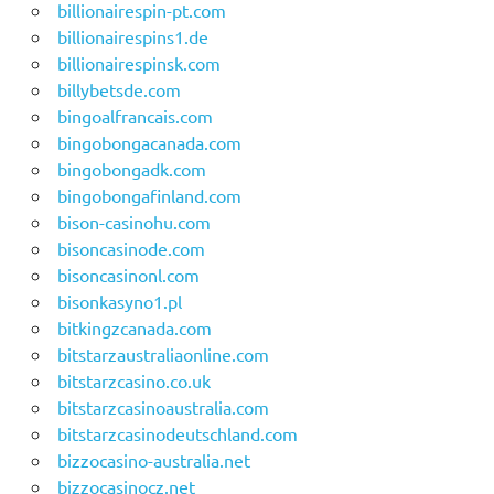
billionairespin-pt.com
billionairespins1.de
billionairespinsk.com
billybetsde.com
bingoalfrancais.com
bingobongacanada.com
bingobongadk.com
bingobongafinland.com
bison-casinohu.com
bisoncasinode.com
bisoncasinonl.com
bisonkasyno1.pl
bitkingzcanada.com
bitstarzaustraliaonline.com
bitstarzcasino.co.uk
bitstarzcasinoaustralia.com
bitstarzcasinodeutschland.com
bizzocasino-australia.net
bizzocasinocz.net