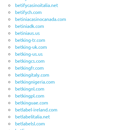
betifycasinoitalia.net
betifych.com
betiniacasinocanada.com
betiniadk.com
betiniaus.us
betking-tr.com
betking-uk.com
betking-us.us
betkingcs.com
betkingfr.com
betkingitaly.com
betkingnigeria.com
betkingnl.com
betkingpl.com
betkinguae.com
betlabel-ireland.com
betlabelitalia.net
betlabelsl.com