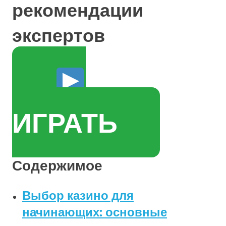
рекомендации
экспертов
ИГРАТЬ
Содержимое
Выбор казино для
начинающих: основные