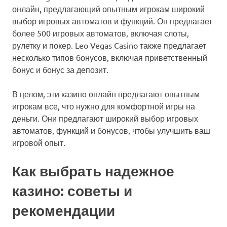
онлайн, предлагающий опытным игрокам широкий
выбор игровых автоматов и функций. Он предлагает
более 500 игровых автоматов, включая слоты,
рулетку и покер. Leo Vegas Casino также предлагает
несколько типов бонусов, включая приветственный
бонус и бонус за депозит.
В целом, эти казино онлайн предлагают опытным
игрокам все, что нужно для комфортной игры на
деньги. Они предлагают широкий выбор игровых
автоматов, функций и бонусов, чтобы улучшить ваш
игровой опыт.
Как выбрать надежное
казино: советы и
рекомендации