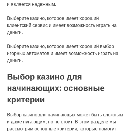
и является надежным.
Выберите казино, которое имеет хороший
клиентский сервис и имеет возможность играть на
деньги.
Выберите казино, которое имеет хороший выбор
игорных автоматов и имеет возможность играть на
деньги.
Выбор казино для
начинающих: основные
критерии
Выбор казино для начинающих может быть сложным
и даже пугающим, но не стоит. В этом разделе мы
рассмотрим основные критерии, которые помогут