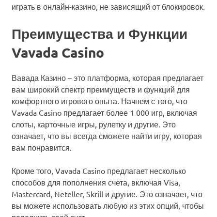
играть в онлайн-казино, не зависящий от блокировок.
Преимущества и Функции
Vavada Casino
Вавада Казино – это платформа, которая предлагает
вам широкий спектр преимуществ и функций для
комфортного игрового опыта. Начнем с того, что
Vavada Casino предлагает более 1 000 игр, включая
слоты, карточные игры, рулетку и другие. Это
означает, что вы всегда сможете найти игру, которая
вам понравится.
Кроме того, Vavada Casino предлагает несколько
способов для пополнения счета, включая Visa,
Mastercard, Neteller, Skrill и другие. Это означает, что
вы можете использовать любую из этих опций, чтобы