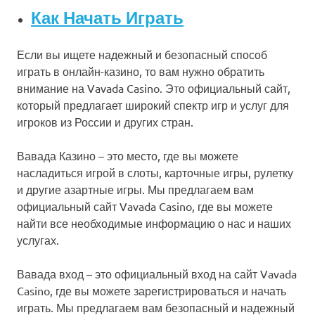
Как Начать Играть
Если вы ищете надежный и безопасный способ
играть в онлайн-казино, то вам нужно обратить
внимание на Vavada Casino. Это официальный сайт,
который предлагает широкий спектр игр и услуг для
игроков из России и других стран.
Вавада Казино – это место, где вы можете
насладиться игрой в слоты, карточные игры, рулетку
и другие азартные игры. Мы предлагаем вам
официальный сайт Vavada Casino, где вы можете
найти все необходимые информацию о нас и наших
услугах.
Вавада вход – это официальный вход на сайт Vavada
Casino, где вы можете зарегистрироваться и начать
играть. Мы предлагаем вам безопасный и надежный