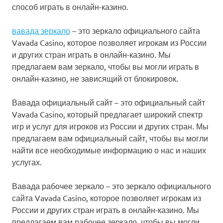
способ играть в онлайн-казино.
вавада зеркало
– это зеркало официального сайта
Vavada Casino, которое позволяет игрокам из России
и других стран играть в онлайн-казино. Мы
предлагаем вам зеркало, чтобы вы могли играть в
онлайн-казино, не зависящий от блокировок.
Вавада официальный сайт – это официальный сайт
Vavada Casino, который предлагает широкий спектр
игр и услуг для игроков из России и других стран. Мы
предлагаем вам официальный сайт, чтобы вы могли
найти все необходимые информацию о нас и наших
услугах.
Вавада рабочее зеркало – это зеркало официального
сайта Vavada Casino, которое позволяет игрокам из
России и других стран играть в онлайн-казино. Мы
предлагаем вам рабочее зеркало, чтобы вы могли