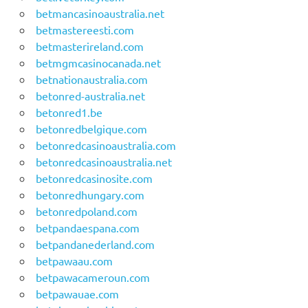
betmancasinoaustralia.net
betmastereesti.com
betmasterireland.com
betmgmcasinocanada.net
betnationaustralia.com
betonred-australia.net
betonred1.be
betonredbelgique.com
betonredcasinoaustralia.com
betonredcasinoaustralia.net
betonredcasinosite.com
betonredhungary.com
betonredpoland.com
betpandaespana.com
betpandanederland.com
betpawaau.com
betpawacameroun.com
betpawauae.com