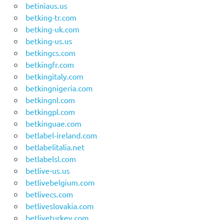
betiniaus.us
betking-tr.com
betking-uk.com
betking-us.us
betkingcs.com
betkingfr.com
betkingitaly.com
betkingnigeria.com
betkingnl.com
betkingpl.com
betkinguae.com
betlabel-ireland.com
betlabelitalia.net
betlabelsl.com
betlive-us.us
betlivebelgium.com
betlivecs.com
betliveslovakia.com
betliveturkey.com