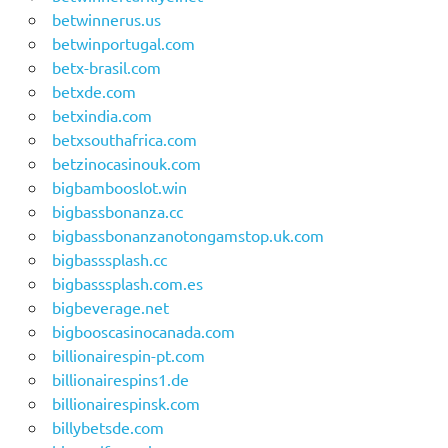
betwinnerus.us
betwinportugal.com
betx-brasil.com
betxde.com
betxindia.com
betxsouthafrica.com
betzinocasinouk.com
bigbambooslot.win
bigbassbonanza.cc
bigbassbonanzanotongamstop.uk.com
bigbasssplash.cc
bigbasssplash.com.es
bigbeverage.net
bigbooscasinocanada.com
billionairespin-pt.com
billionairespins1.de
billionairespinsk.com
billybetsde.com