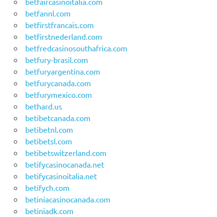
betfaircasinoitalia.com
betfannl.com
betfirstfrancais.com
betfirstnederland.com
betfredcasinosouthafrica.com
betfury-brasil.com
betfuryargentina.com
betfurycanada.com
betfurymexico.com
bethard.us
betibetcanada.com
betibetnl.com
betibetsl.com
betibetswitzerland.com
betifycasinocanada.net
betifycasinoitalia.net
betifych.com
betiniacasinocanada.com
betiniadk.com