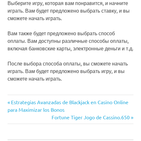
Выберите игру, которая вам понравится, и начните
играть. Вам будет предложено выбрать ставку, и вы
сможете начать играть.
Вам также будет предложено выбрать способ
оплаты. Вам доступны различные способы оплаты,
включая банковские карты, электронные деньги и т.д.
После выбора способа оплаты, вы сможете начать
играть. Вам будет предложено выбрать игру, и вы
сможете начать играть.
Post
Previous
Estrategias Avanzadas de Blackjack en Casino Online
Post:
para Maximizar los Bonos
navigation
Next
Fortune Tiger Jogo de Cassino.650
Post: