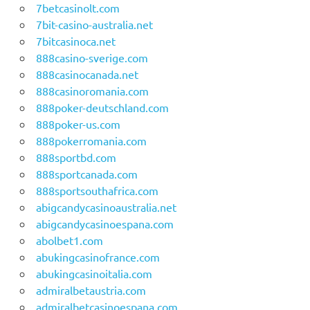
7betcasinolt.com
7bit-casino-australia.net
7bitcasinoca.net
888casino-sverige.com
888casinocanada.net
888casinoromania.com
888poker-deutschland.com
888poker-us.com
888pokerromania.com
888sportbd.com
888sportcanada.com
888sportsouthafrica.com
abigcandycasinoaustralia.net
abigcandycasinoespana.com
abolbet1.com
abukingcasinofrance.com
abukingcasinoitalia.com
admiralbetaustria.com
admiralbetcasinoespana.com