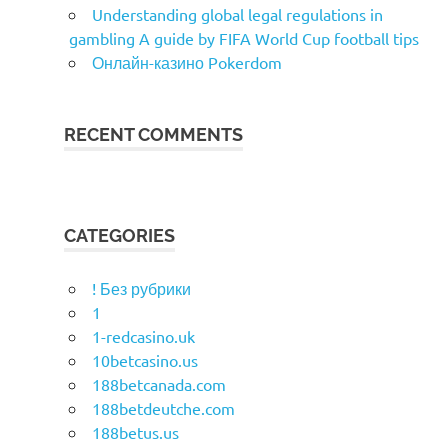
Understanding global legal regulations in
gambling A guide by FIFA World Cup football tips
Онлайн-казино Pokerdom
RECENT COMMENTS
CATEGORIES
! Без рубрики
1
1-redcasino.uk
10betcasino.us
188betcanada.com
188betdeutche.com
188betus.us