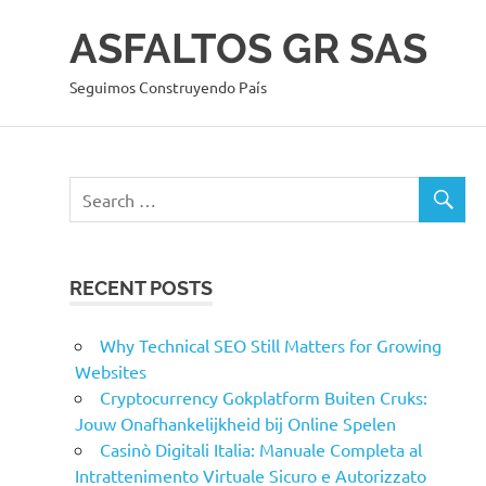
ASFALTOS GR SAS
Seguimos Construyendo País
Skip
to
content
RECENT POSTS
Why Technical SEO Still Matters for Growing
Websites
Cryptocurrency Gokplatform Buiten Cruks:
Jouw Onafhankelijkheid bij Online Spelen
Casinò Digitali Italia: Manuale Completa al
Intrattenimento Virtuale Sicuro e Autorizzato