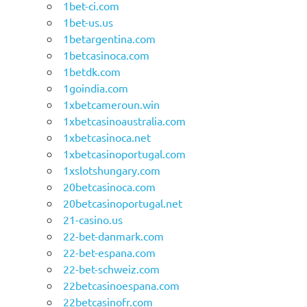
1bet-ci.com
1bet-us.us
1betargentina.com
1betcasinoca.com
1betdk.com
1goindia.com
1xbetcameroun.win
1xbetcasinoaustralia.com
1xbetcasinoca.net
1xbetcasinoportugal.com
1xslotshungary.com
20betcasinoca.com
20betcasinoportugal.net
21-casino.us
22-bet-danmark.com
22-bet-espana.com
22-bet-schweiz.com
22betcasinoespana.com
22betcasinofr.com