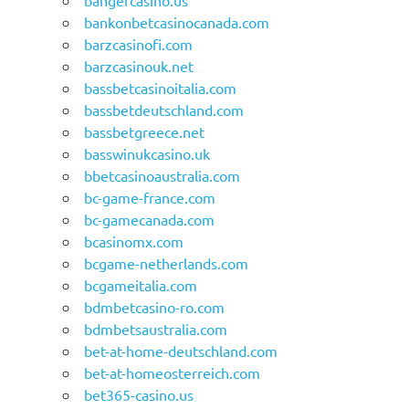
bankonbetcasinocanada.com
barzcasinofi.com
barzcasinouk.net
bassbetcasinoitalia.com
bassbetdeutschland.com
bassbetgreece.net
basswinukcasino.uk
bbetcasinoaustralia.com
bc-game-france.com
bc-gamecanada.com
bcasinomx.com
bcgame-netherlands.com
bcgameitalia.com
bdmbetcasino-ro.com
bdmbetsaustralia.com
bet-at-home-deutschland.com
bet-at-homeosterreich.com
bet365-casino.us