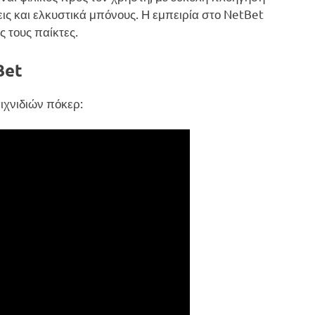
εις και ελκυστικά μπόνους. Η εμπειρία στο NetBet
ς τους παίκτες.
Bet
ιχνιδιών πόκερ: