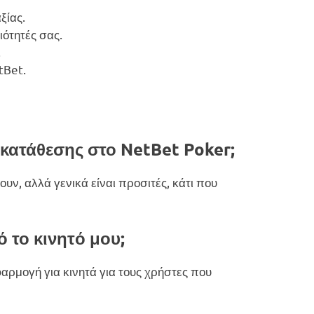
ξίας.
ιότητές σας.
.
tBet.
ς κατάθεσης στο NetBet Poker;
υν, αλλά γενικά είναι προσιτές, κάτι που
 το κινητό μου;
αρμογή για κινητά για τους χρήστες που