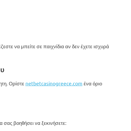
ζεστε να μπείτε σε παιχνίδια αν δεν έχετε ισχυρά
ου
ητη. Ορίστε
netbetcasinogreece.com
ένα όριο
α σας βοηθήσει να ξεκινήσετε: