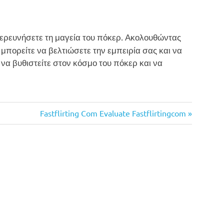
εξερευνήσετε τη μαγεία του πόκερ. Ακολουθώντας
μπορείτε να βελτιώσετε την εμπειρία σας και να
 να βυθιστείτε στον κόσμο του πόκερ και να
Next
Fastflirting Com Evaluate Fastflirtingcom
Post: