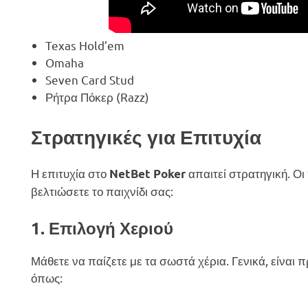
Texas Hold’em
Omaha
Seven Card Stud
Ρήτρα Πόκερ (Razz)
Στρατηγικές για Επιτυχία
Η επιτυχία στο
απαιτεί στρατηγική. Ο
NetBet Poker
βελτιώσετε το παιχνίδι σας:
1. Επιλογή Χεριού
Μάθετε να παίζετε με τα σωστά χέρια. Γενικά, είναι π
όπως: