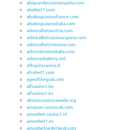
abigcandycasinoespana.com
abolbet1.com
abukingcasinofrance.com
abukingcasinoitalia.com
admiralbetaustria.com
admiralbetcasinoespana.com
admiralbetromania.com
admiralcasinoitalia.com
adonnasbakery.net
afkspinscasino.it
afrobet1.com
ageofthegods.win
alfcasino1.be
alfcasino1.es
allslotscasinocanada.org
amazon-casino.uk.com
amonbet-casino1.nl
amonbet1.es
amonbetnederland.com