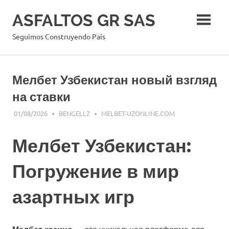
Skip
ASFALTOS GR SAS
to
content
Seguimos Construyendo País
Мелбет Узбекистан новый взгляд
на ставки
01/08/2026
BENGELLZ
MELBET-UZONLINE.COM
Мелбет Узбекистан:
Погружение в мир
азартных игр