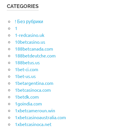
CATEGORIES
! Без рубрики
1
1-redcasino.uk
10betcasino.us
188betcanada.com
188betdeutche.com
188betus.us
1bet-ci.com
1bet-us.us
1betargentina.com
1betcasinoca.com
1betdk.com
1goindia.com
1xbetcameroun.win
1xbetcasinoaustralia.com
1xbetcasinoca.net