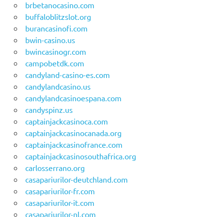
brbetanocasino.com
buffaloblitzslot.org
burancasinofi.com
bwin-casino.us
bwincasinogr.com
campobetdk.com
candyland-casino-es.com
candylandcasino.us
candylandcasinoespana.com
candyspinz.us
captainjackcasinoca.com
captainjackcasinocanada.org
captainjackcasinofrance.com
captainjackcasinosouthafrica.org
carlosserrano.org
casapariurilor-deutchland.com
casapariurilor-fr.com
casapariurilor-it.com
casapariurilor-nl.com