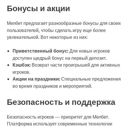
Бонусы и акции
Мелбет предлагает разнообразные
бонусы
для своих
пользователей, чтобы сделать игру еще более
увлекательной. Вот некоторые из них:
Приветственный бонус:
Для новых игроков
доступен щедрый бонус на первый депозит.
Кэшбэк:
Возврат части проигрышей для активных
игроков.
Акции на праздники:
Специальные предложения
во время праздников и мероприятий.
Безопасность и поддержка
Безопасность игроков — приоритет для Мелбет.
Платформа использует современные технологии