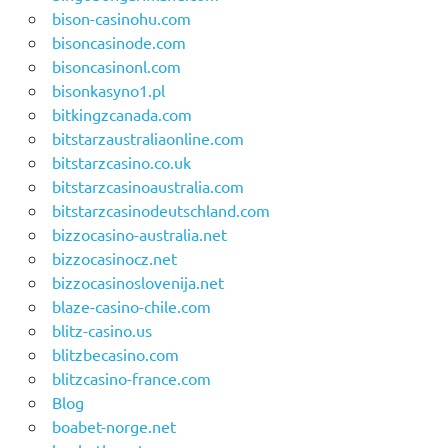
bison-casinohu.com
bisoncasinode.com
bisoncasinonl.com
bisonkasyno1.pl
bitkingzcanada.com
bitstarzaustraliaonline.com
bitstarzcasino.co.uk
bitstarzcasinoaustralia.com
bitstarzcasinodeutschland.com
bizzocasino-australia.net
bizzocasinocz.net
bizzocasinoslovenija.net
blaze-casino-chile.com
blitz-casino.us
blitzbecasino.com
blitzcasino-france.com
Blog
boabet-norge.net