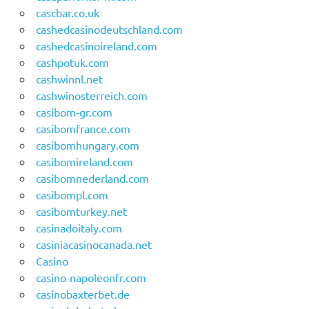
cascbar.co.uk
cashedcasinodeutschland.com
cashedcasinoireland.com
cashpotuk.com
cashwinnl.net
cashwinosterreich.com
casibom-gr.com
casibomfrance.com
casibomhungary.com
casibomireland.com
casibomnederland.com
casibompl.com
casibomturkey.net
casinadoitaly.com
casiniacasinocanada.net
Casino
casino-napoleonfr.com
casinobaxterbet.de