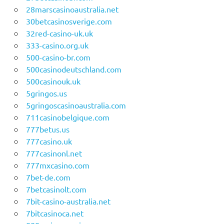
28marscasinoaustralia.net
30betcasinosverige.com
32red-casino-uk.uk
333-casino.org.uk
500-casino-br.com
500casinodeutschland.com
500casinouk.uk
5gringos.us
5gringoscasinoaustralia.com
711casinobelgique.com
777betus.us
777casino.uk
777casinonl.net
777mxcasino.com
7bet-de.com
7betcasinolt.com
7bit-casino-australia.net
7bitcasinoca.net