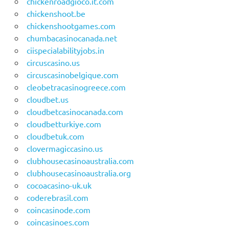
chickenroadgioco.it.com
chickenshoot.be
chickenshootgames.com
chumbacasinocanada.net
ciispecialabilityjobs.in
circuscasino.us
circuscasinobelgique.com
cleobetracasinogreece.com
cloudbet.us
cloudbetcasinocanada.com
cloudbetturkiye.com
cloudbetuk.com
clovermagiccasino.us
clubhousecasinoaustralia.com
clubhousecasinoaustralia.org
cocoacasino-uk.uk
coderebrasil.com
coincasinode.com
coincasinoes.com