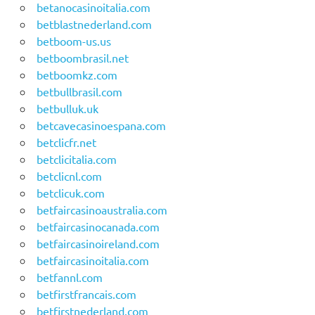
betanocasinoitalia.com
betblastnederland.com
betboom-us.us
betboombrasil.net
betboomkz.com
betbullbrasil.com
betbulluk.uk
betcavecasinoespana.com
betclicfr.net
betclicitalia.com
betclicnl.com
betclicuk.com
betfaircasinoaustralia.com
betfaircasinocanada.com
betfaircasinoireland.com
betfaircasinoitalia.com
betfannl.com
betfirstfrancais.com
betfirstnederland.com