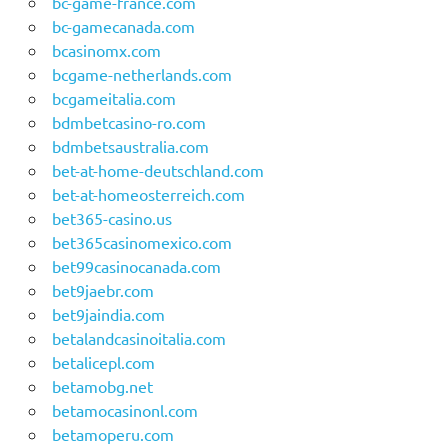
bc-game-france.com
bc-gamecanada.com
bcasinomx.com
bcgame-netherlands.com
bcgameitalia.com
bdmbetcasino-ro.com
bdmbetsaustralia.com
bet-at-home-deutschland.com
bet-at-homeosterreich.com
bet365-casino.us
bet365casinomexico.com
bet99casinocanada.com
bet9jaebr.com
bet9jaindia.com
betalandcasinoitalia.com
betalicepl.com
betamobg.net
betamocasinonl.com
betamoperu.com