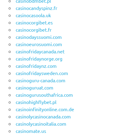
casinobdmbet.pl
casinocandyspinz.fr
casinocasoola.uk
casinocorgibet.es
casinocorgibet.fr
casinodayssuomi.com
casinoeurosuomi.com
casinofridaycanada.net
casinofridaynorge.org
casinofridaynz.com
casinofridaysweden.com
casinoguru-canada.com
casinoguruat.com
casinogurusouthafrica.com
casinohighflybet.pl
casinoinfinityonline.com.de
casinolycasinocanada.com
casinolycasinoitalia.com
casinomate.us