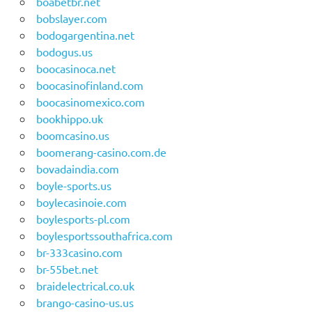
boabetbr.net
bobslayer.com
bodogargentina.net
bodogus.us
boocasinoca.net
boocasinofinland.com
boocasinomexico.com
bookhippo.uk
boomcasino.us
boomerang-casino.com.de
bovadaindia.com
boyle-sports.us
boylecasinoie.com
boylesports-pl.com
boylesportssouthafrica.com
br-333casino.com
br-55bet.net
braidelectrical.co.uk
brango-casino-us.us