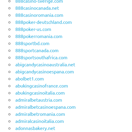
888casino-sverige.com
888casinocanada.net
888casinoromania.com
888poker-deutschland.com
888poker-us.com
888pokerromania.com
888sportbd.com
888sportcanada.com
888sportsouthafrica.com
abigcandycasinoaustralia.net
abigcandycasinoespana.com
abolbet1.com
abukingcasinofrance.com
abukingcasinoitalia.com
admiralbetaustria.com
admiralbetcasinoespana.com
admiralbetromania.com
admiralcasinoitalia.com
adonnasbakery.net