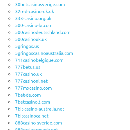
30betcasinosverige.com
32red-casino-uk.uk
333-casino.org.uk
500-casino-br.com
500casinodeutschland.com
500casinouk.uk
5gringos.us
5gringoscasinoaustralia.com
711casinobelgique.com
777betus.us
777casino.uk
777casinonl.net
777mxcasino.com
7bet-de.com
7betcasinolt.com
7bit-casino-australia.net
7bitcasinoca.net
888casino-sverige.com
888casinocanada.net