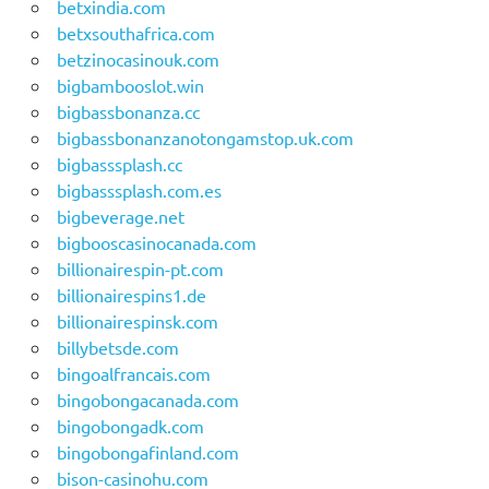
betxindia.com
betxsouthafrica.com
betzinocasinouk.com
bigbambooslot.win
bigbassbonanza.cc
bigbassbonanzanotongamstop.uk.com
bigbasssplash.cc
bigbasssplash.com.es
bigbeverage.net
bigbooscasinocanada.com
billionairespin-pt.com
billionairespins1.de
billionairespinsk.com
billybetsde.com
bingoalfrancais.com
bingobongacanada.com
bingobongadk.com
bingobongafinland.com
bison-casinohu.com