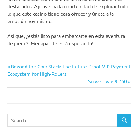
destacados. Aprovecha la oportunidad de explorar todo
lo que este casino tiene para ofrecer y únete a la
emoción hoy mismo.
Así que, ¿estás listo para embarcarte en esta aventura
de juego? ¡Megapari te está esperando!
Post
Previous
Beyond the Chip Stack: The Future‑Proof VIP Payment
Post:
Ecosystem for High‑Rollers
navigation
Next
So weit wie 9 750
Post: