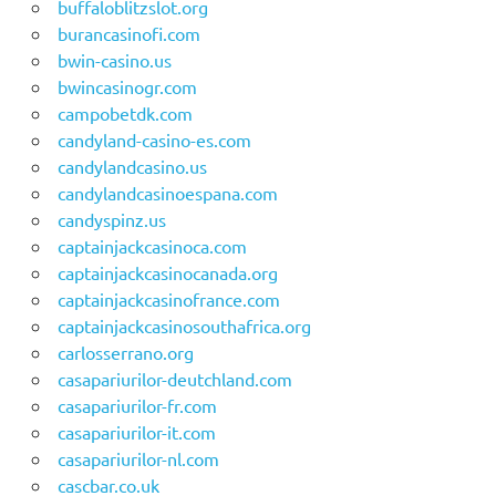
buffaloblitzslot.org
burancasinofi.com
bwin-casino.us
bwincasinogr.com
campobetdk.com
candyland-casino-es.com
candylandcasino.us
candylandcasinoespana.com
candyspinz.us
captainjackcasinoca.com
captainjackcasinocanada.org
captainjackcasinofrance.com
captainjackcasinosouthafrica.org
carlosserrano.org
casapariurilor-deutchland.com
casapariurilor-fr.com
casapariurilor-it.com
casapariurilor-nl.com
cascbar.co.uk