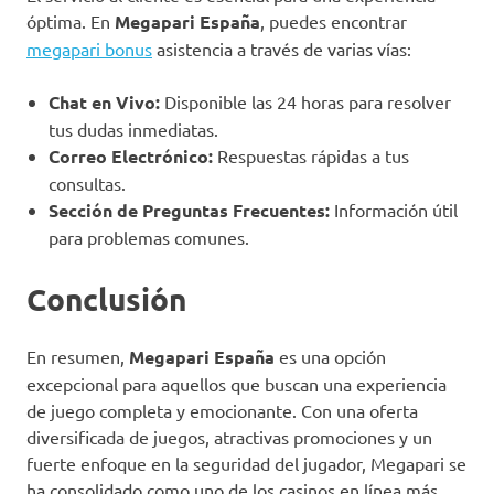
óptima. En
Megapari España
, puedes encontrar
megapari bonus
asistencia a través de varias vías:
Chat en Vivo:
Disponible las 24 horas para resolver
tus dudas inmediatas.
Correo Electrónico:
Respuestas rápidas a tus
consultas.
Sección de Preguntas Frecuentes:
Información útil
para problemas comunes.
Conclusión
En resumen,
Megapari España
es una opción
excepcional para aquellos que buscan una experiencia
de juego completa y emocionante. Con una oferta
diversificada de juegos, atractivas promociones y un
fuerte enfoque en la seguridad del jugador, Megapari se
ha consolidado como uno de los casinos en línea más