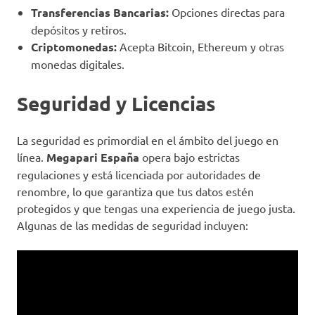
Transferencias Bancarias:
Opciones directas para
depósitos y retiros.
Criptomonedas:
Acepta Bitcoin, Ethereum y otras
monedas digitales.
Seguridad y Licencias
La seguridad es primordial en el ámbito del juego en
línea.
Megapari España
opera bajo estrictas
regulaciones y está licenciada por autoridades de
renombre, lo que garantiza que tus datos estén
protegidos y que tengas una experiencia de juego justa.
Algunas de las medidas de seguridad incluyen: