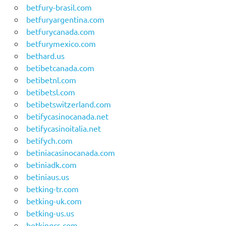
betfury-brasil.com
betfuryargentina.com
betfurycanada.com
betfurymexico.com
bethard.us
betibetcanada.com
betibetnl.com
betibetsl.com
betibetswitzerland.com
betifycasinocanada.net
betifycasinoitalia.net
betifych.com
betiniacasinocanada.com
betiniadk.com
betiniaus.us
betking-tr.com
betking-uk.com
betking-us.us
betkingcs.com