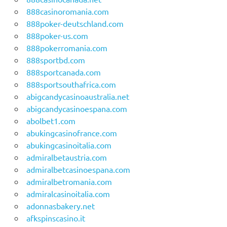
888casinoromania.com
888poker-deutschland.com
888poker-us.com
888pokerromania.com
888sportbd.com
888sportcanada.com
888sportsouthafrica.com
abigcandycasinoaustralia.net
abigcandycasinoespana.com
abolbet1.com
abukingcasinofrance.com
abukingcasinoitalia.com
admiralbetaustria.com
admiralbetcasinoespana.com
admiralbetromania.com
admiralcasinoitalia.com
adonnasbakery.net
afkspinscasino.it