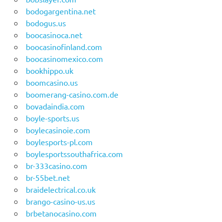
bodogargentina.net
bodogus.us
boocasinoca.net
boocasinofinland.com
boocasinomexico.com
bookhippo.uk
boomcasino.us
boomerang-casino.com.de
bovadaindia.com
boyle-sports.us
boylecasinoie.com
boylesports-pl.com
boylesportssouthafrica.com
br-333casino.com
br-55bet.net
braidelectrical.co.uk
brango-casino-us.us
brbetanocasino.com