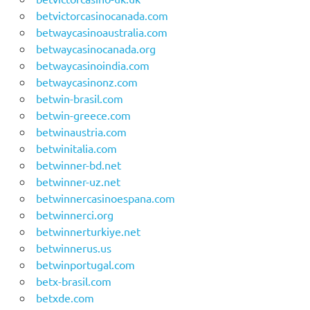
betvictorcasinocanada.com
betwaycasinoaustralia.com
betwaycasinocanada.org
betwaycasinoindia.com
betwaycasinonz.com
betwin-brasil.com
betwin-greece.com
betwinaustria.com
betwinitalia.com
betwinner-bd.net
betwinner-uz.net
betwinnercasinoespana.com
betwinnerci.org
betwinnerturkiye.net
betwinnerus.us
betwinportugal.com
betx-brasil.com
betxde.com