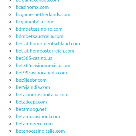
bcasinomx.com
bcgame-netherlands.com
bcgameitalia.com
bdmbetcasino-ro.com
bdmbetsaustralia.com
bet-at-home-deutschland.com
bet-at-homeosterreich.com
bet365-casino.us
bet365casinomexico.com
bet99casinocanada.com
bet9jaebr.com
bet9jaindia.com
betalandcasinoitalia.com
betalicepl.com
betamobg.net
betamocasinonl.com
betamoperu.com
betanocasinoitalia.com