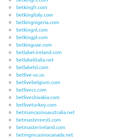
betkingfr.com
betkingitaly.com
betkingnigeria.com
betkingnl.com
betkingpl.com
betkinguae.com
betlabel-ireland.com
betlabelitalia.net
betlabelsl.com
betlive-us.us
betlivebelgium.com
betlivecs.com
betliveslovakia.com
betliveturkey.com
betmancasinoaustralia.net
betmastereesti.com
betmasterireland.com
betmgmcasinocanada.net