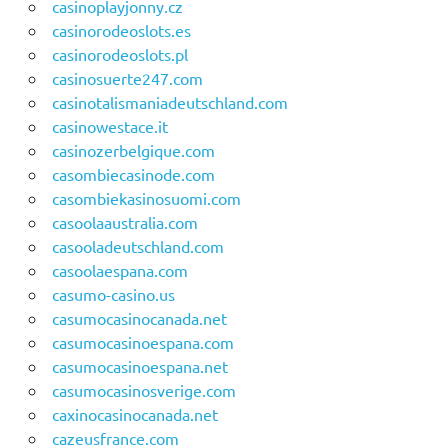
casinoplayjonny.cz
casinorodeoslots.es
casinorodeoslots.pl
casinosuerte247.com
casinotalismaniadeutschland.com
casinowestace.it
casinozerbelgique.com
casombiecasinode.com
casombiekasinosuomi.com
casoolaaustralia.com
casooladeutschland.com
casoolaespana.com
casumo-casino.us
casumocasinocanada.net
casumocasinoespana.com
casumocasinoespana.net
casumocasinosverige.com
caxinocasinocanada.net
cazeusfrance.com