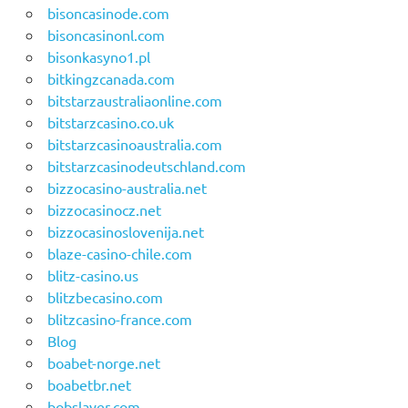
bisoncasinode.com
bisoncasinonl.com
bisonkasyno1.pl
bitkingzcanada.com
bitstarzaustraliaonline.com
bitstarzcasino.co.uk
bitstarzcasinoaustralia.com
bitstarzcasinodeutschland.com
bizzocasino-australia.net
bizzocasinocz.net
bizzocasinoslovenija.net
blaze-casino-chile.com
blitz-casino.us
blitzbecasino.com
blitzcasino-france.com
Blog
boabet-norge.net
boabetbr.net
bobslayer.com