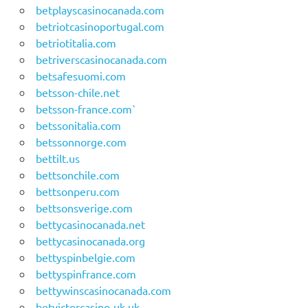
betplayscasinocanada.com
betriotcasinoportugal.com
betriotitalia.com
betriverscasinocanada.com
betsafesuomi.com
betsson-chile.net
betsson-france.com`
betssonitalia.com
betssonnorge.com
bettilt.us
bettsonchile.com
bettsonperu.com
bettsonsverige.com
bettycasinocanada.net
bettycasinocanada.org
bettyspinbelgie.com
bettyspinfrance.com
bettywinscasinocanada.com
betvictorcasino-uk.uk