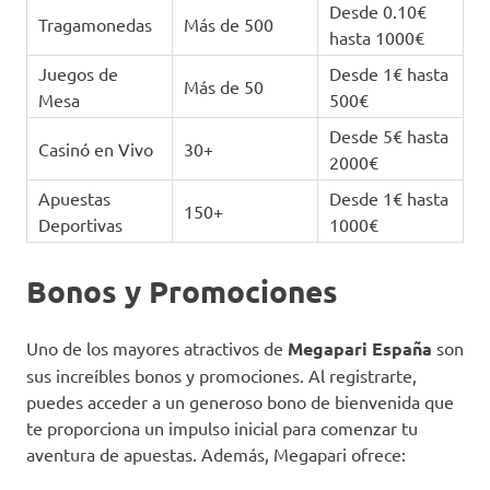
Desde 0.10€
Tragamonedas
Más de 500
hasta 1000€
Juegos de
Desde 1€ hasta
Más de 50
Mesa
500€
Desde 5€ hasta
Casinó en Vivo
30+
2000€
Apuestas
Desde 1€ hasta
150+
Deportivas
1000€
Bonos y Promociones
Uno de los mayores atractivos de
Megapari España
son
sus increíbles bonos y promociones. Al registrarte,
puedes acceder a un generoso bono de bienvenida que
te proporciona un impulso inicial para comenzar tu
aventura de apuestas. Además, Megapari ofrece: