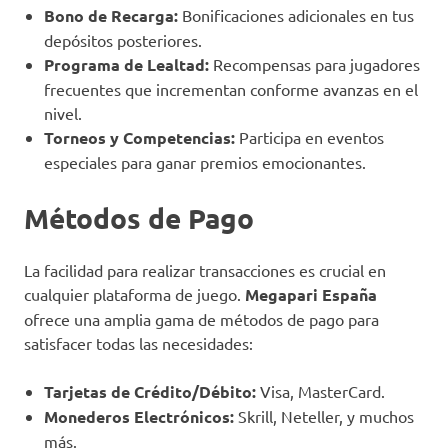
Bono de Recarga:
Bonificaciones adicionales en tus
depósitos posteriores.
Programa de Lealtad:
Recompensas para jugadores
frecuentes que incrementan conforme avanzas en el
nivel.
Torneos y Competencias:
Participa en eventos
especiales para ganar premios emocionantes.
Métodos de Pago
La facilidad para realizar transacciones es crucial en
cualquier plataforma de juego.
Megapari España
ofrece una amplia gama de métodos de pago para
satisfacer todas las necesidades:
Tarjetas de Crédito/Débito:
Visa, MasterCard.
Monederos Electrónicos:
Skrill, Neteller, y muchos
más.