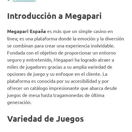
Introducción a Megapari
Megapari España
es más que un simple casino en
línea; es una plataforma donde la emoción y la diversión
se combinan para crear una experiencia inolvidable.
Fundada con el objetivo de proporcionar un entorno
seguro y entretenido, Megapari ha logrado atraer a
miles de jugadores gracias a su amplia variedad de
opciones de juego y su enfoque en el cliente. La
plataforma es conocida por su accesibilidad y por
ofrecer un catálogo impresionante que abarca desde
juegos de mesa hasta tragamonedas de última
generación.
Variedad de Juegos