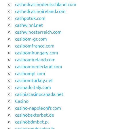
cashedcasinodeutschland.com
cashedcasinoireland.com
cashpotuk.com
cashwinnl.net
cashwinosterreich.com
casibom-gr.com
casibomfrance.com
casibomhungary.com
casibomireland.com
casibomnederland.com
casibompl.com
casibomturkey.net
casinadoitaly.com
casiniacasinocanada.net
Casino
casino-napoleonfr.com
casinobaxterbet.de
casinobdmbet.pl
casinocandyspinz.fr