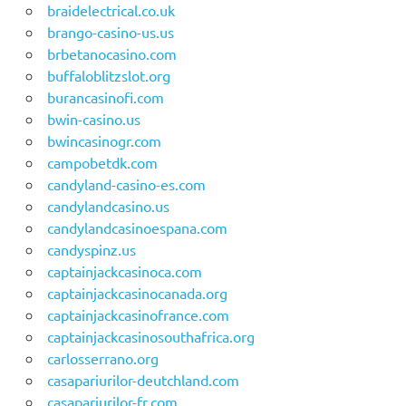
braidelectrical.co.uk
brango-casino-us.us
brbetanocasino.com
buffaloblitzslot.org
burancasinofi.com
bwin-casino.us
bwincasinogr.com
campobetdk.com
candyland-casino-es.com
candylandcasino.us
candylandcasinoespana.com
candyspinz.us
captainjackcasinoca.com
captainjackcasinocanada.org
captainjackcasinofrance.com
captainjackcasinosouthafrica.org
carlosserrano.org
casapariurilor-deutchland.com
casapariurilor-fr.com