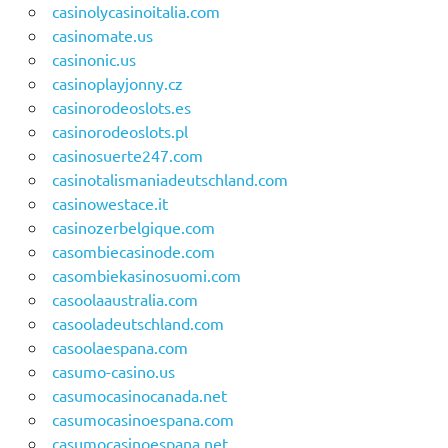
casinolycasinoitalia.com
casinomate.us
casinonic.us
casinoplayjonny.cz
casinorodeoslots.es
casinorodeoslots.pl
casinosuerte247.com
casinotalismaniadeutschland.com
casinowestace.it
casinozerbelgique.com
casombiecasinode.com
casombiekasinosuomi.com
casoolaaustralia.com
casooladeutschland.com
casoolaespana.com
casumo-casino.us
casumocasinocanada.net
casumocasinoespana.com
casumocasinoespana.net