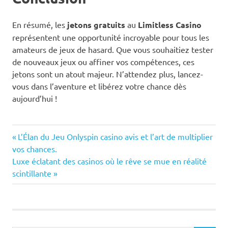
En résumé, les
jetons gratuits
au
Limitless Casino
représentent une opportunité incroyable pour tous les
amateurs de jeux de hasard. Que vous souhaitiez tester
de nouveaux jeux ou affiner vos compétences, ces
jetons sont un atout majeur. N’attendez plus, lancez-
vous dans l’aventure et libérez votre chance dès
aujourd’hui !
Post
Previous
L’Élan du Jeu Onlyspin casino avis et l’art de multiplier
Post:
vos chances.
navigation
Next
Luxe éclatant des casinos où le rêve se mue en réalité
Post:
scintillante