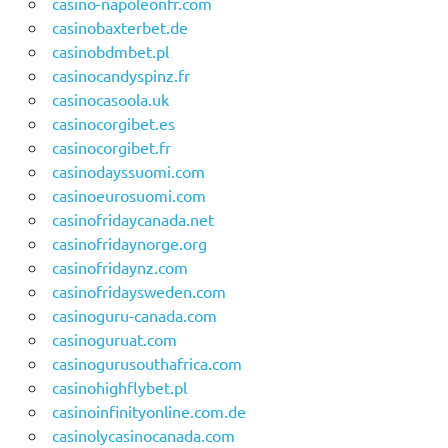
casino-napoleonfr.com
casinobaxterbet.de
casinobdmbet.pl
casinocandyspinz.fr
casinocasoola.uk
casinocorgibet.es
casinocorgibet.fr
casinodayssuomi.com
casinoeurosuomi.com
casinofridaycanada.net
casinofridaynorge.org
casinofridaynz.com
casinofridaysweden.com
casinoguru-canada.com
casinoguruat.com
casinogurusouthafrica.com
casinohighflybet.pl
casinoinfinityonline.com.de
casinolycasinocanada.com