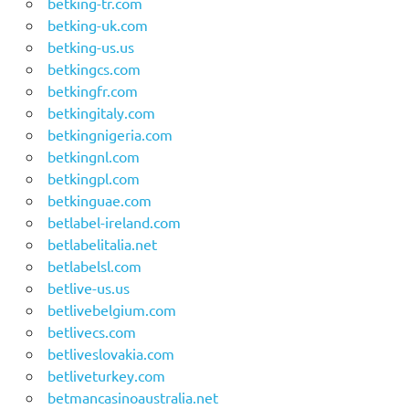
betking-tr.com
betking-uk.com
betking-us.us
betkingcs.com
betkingfr.com
betkingitaly.com
betkingnigeria.com
betkingnl.com
betkingpl.com
betkinguae.com
betlabel-ireland.com
betlabelitalia.net
betlabelsl.com
betlive-us.us
betlivebelgium.com
betlivecs.com
betliveslovakia.com
betliveturkey.com
betmancasinoaustralia.net