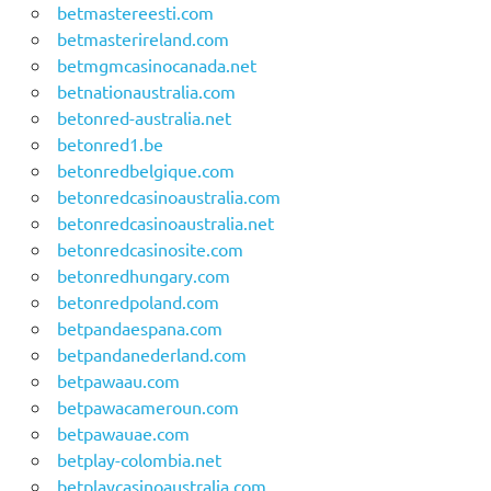
betmastereesti.com
betmasterireland.com
betmgmcasinocanada.net
betnationaustralia.com
betonred-australia.net
betonred1.be
betonredbelgique.com
betonredcasinoaustralia.com
betonredcasinoaustralia.net
betonredcasinosite.com
betonredhungary.com
betonredpoland.com
betpandaespana.com
betpandanederland.com
betpawaau.com
betpawacameroun.com
betpawauae.com
betplay-colombia.net
betplaycasinoaustralia.com