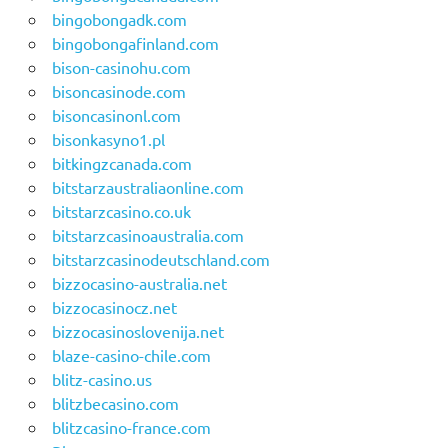
bingobongadk.com
bingobongafinland.com
bison-casinohu.com
bisoncasinode.com
bisoncasinonl.com
bisonkasyno1.pl
bitkingzcanada.com
bitstarzaustraliaonline.com
bitstarzcasino.co.uk
bitstarzcasinoaustralia.com
bitstarzcasinodeutschland.com
bizzocasino-australia.net
bizzocasinocz.net
bizzocasinoslovenija.net
blaze-casino-chile.com
blitz-casino.us
blitzbecasino.com
blitzcasino-france.com