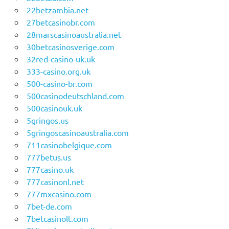
22betzambia.net
27betcasinobr.com
28marscasinoaustralia.net
30betcasinosverige.com
32red-casino-uk.uk
333-casino.org.uk
500-casino-br.com
500casinodeutschland.com
500casinouk.uk
5gringos.us
5gringoscasinoaustralia.com
711casinobelgique.com
777betus.us
777casino.uk
777casinonl.net
777mxcasino.com
7bet-de.com
7betcasinolt.com