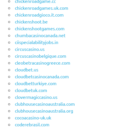
chickenroadgame.cc
chickenroadgames.uk.com
chickenroadgioco.it.com
chickenshoot.be
chickenshootgames.com
chumbacasinocanada.net
ciispecialabilityjobs.in
circuscasino.us
circuscasinobelgique.com
cleobetracasinogreece.com
cloudbet.us
cloudbetcasinocanada.com
cloudbetturkiye.com
cloudbetuk.com
clovermagiccasino.us
clubhousecasinoaustralia.com
clubhousecasinoaustralia.org
cocoacasino-uk.uk
coderebrasil.com