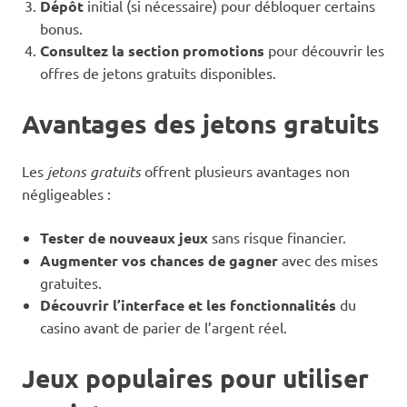
Dépôt
initial (si nécessaire) pour débloquer certains
bonus.
Consultez la section promotions
pour découvrir les
offres de jetons gratuits disponibles.
Avantages des jetons gratuits
Les
jetons gratuits
offrent plusieurs avantages non
négligeables :
Tester de nouveaux jeux
sans risque financier.
Augmenter vos chances de gagner
avec des mises
gratuites.
Découvrir l’interface et les fonctionnalités
du
casino avant de parier de l’argent réel.
Jeux populaires pour utiliser