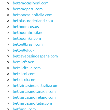
betamocasinonl.com
betamoperu.com
betanocasinoitalia.com
betblastnederland.com
betboom-us.us
betboombrasil.net
betboomkz.com
betbullbrasil.com
betbulluk.uk
betcavecasinoespana.com
betclicfr.net
betclicitalia.com
betclicnl.com
betclicuk.com
betfaircasinoaustralia.com
betfaircasinocanada.com
betfaircasinoireland.com
betfaircasinoitalia.com
betfannl.com