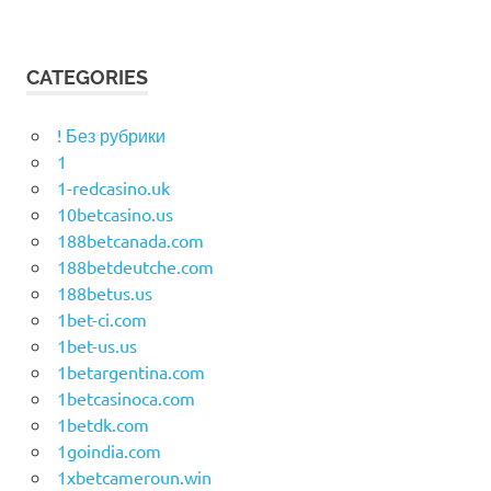
CATEGORIES
! Без рубрики
1
1-redcasino.uk
10betcasino.us
188betcanada.com
188betdeutche.com
188betus.us
1bet-ci.com
1bet-us.us
1betargentina.com
1betcasinoca.com
1betdk.com
1goindia.com
1xbetcameroun.win