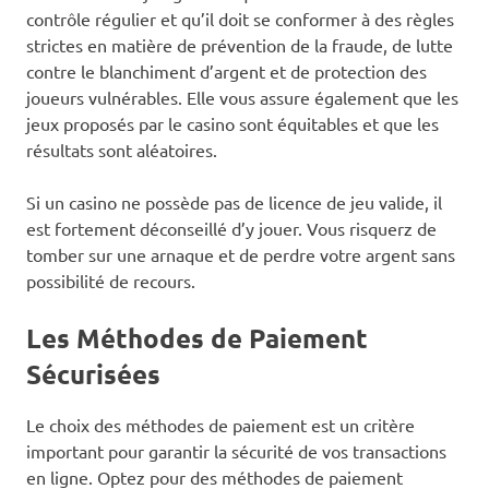
contrôle régulier et qu’il doit se conformer à des règles
strictes en matière de prévention de la fraude, de lutte
contre le blanchiment d’argent et de protection des
joueurs vulnérables. Elle vous assure également que les
jeux proposés par le casino sont équitables et que les
résultats sont aléatoires.
Si un casino ne possède pas de licence de jeu valide, il
est fortement déconseillé d’y jouer. Vous risquerz de
tomber sur une arnaque et de perdre votre argent sans
possibilité de recours.
Les Méthodes de Paiement
Sécurisées
Le choix des méthodes de paiement est un critère
important pour garantir la sécurité de vos transactions
en ligne. Optez pour des méthodes de paiement