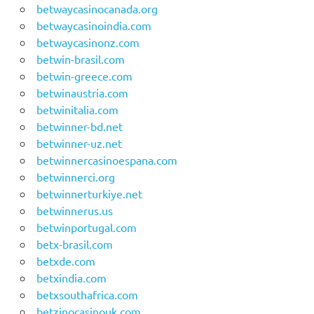
betwaycasinocanada.org
betwaycasinoindia.com
betwaycasinonz.com
betwin-brasil.com
betwin-greece.com
betwinaustria.com
betwinitalia.com
betwinner-bd.net
betwinner-uz.net
betwinnercasinoespana.com
betwinnerci.org
betwinnerturkiye.net
betwinnerus.us
betwinportugal.com
betx-brasil.com
betxde.com
betxindia.com
betxsouthafrica.com
betzinocasinouk.com