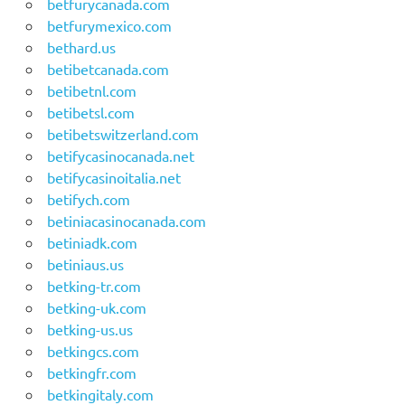
betfurycanada.com
betfurymexico.com
bethard.us
betibetcanada.com
betibetnl.com
betibetsl.com
betibetswitzerland.com
betifycasinocanada.net
betifycasinoitalia.net
betifych.com
betiniacasinocanada.com
betiniadk.com
betiniaus.us
betking-tr.com
betking-uk.com
betking-us.us
betkingcs.com
betkingfr.com
betkingitaly.com