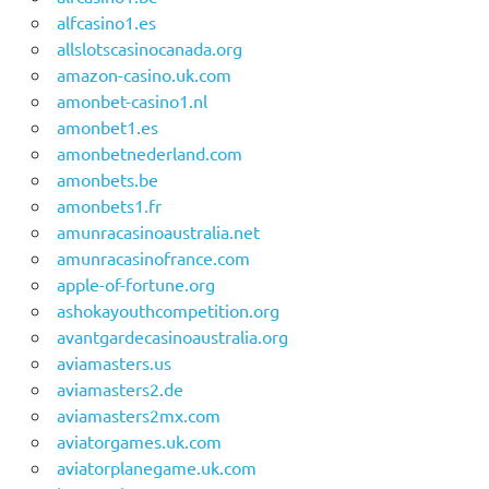
alfcasino1.es
allslotscasinocanada.org
amazon-casino.uk.com
amonbet-casino1.nl
amonbet1.es
amonbetnederland.com
amonbets.be
amonbets1.fr
amunracasinoaustralia.net
amunracasinofrance.com
apple-of-fortune.org
ashokayouthcompetition.org
avantgardecasinoaustralia.org
aviamasters.us
aviamasters2.de
aviamasters2mx.com
aviatorgames.uk.com
aviatorplanegame.uk.com