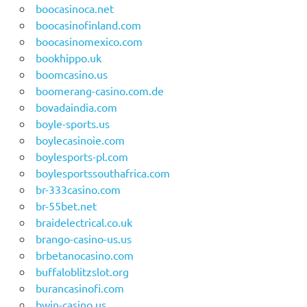
boocasinoca.net
boocasinofinland.com
boocasinomexico.com
bookhippo.uk
boomcasino.us
boomerang-casino.com.de
bovadaindia.com
boyle-sports.us
boylecasinoie.com
boylesports-pl.com
boylesportssouthafrica.com
br-333casino.com
br-55bet.net
braidelectrical.co.uk
brango-casino-us.us
brbetanocasino.com
buffaloblitzslot.org
burancasinofi.com
bwin-casino.us