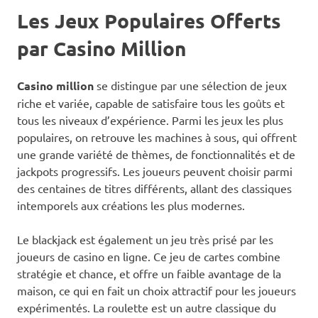
Les Jeux Populaires Offerts
par Casino Million
Casino million
se distingue par une sélection de jeux
riche et variée, capable de satisfaire tous les goûts et
tous les niveaux d’expérience. Parmi les jeux les plus
populaires, on retrouve les machines à sous, qui offrent
une grande variété de thèmes, de fonctionnalités et de
jackpots progressifs. Les joueurs peuvent choisir parmi
des centaines de titres différents, allant des classiques
intemporels aux créations les plus modernes.
Le blackjack est également un jeu très prisé par les
joueurs de casino en ligne. Ce jeu de cartes combine
stratégie et chance, et offre un faible avantage de la
maison, ce qui en fait un choix attractif pour les joueurs
expérimentés. La roulette est un autre classique du