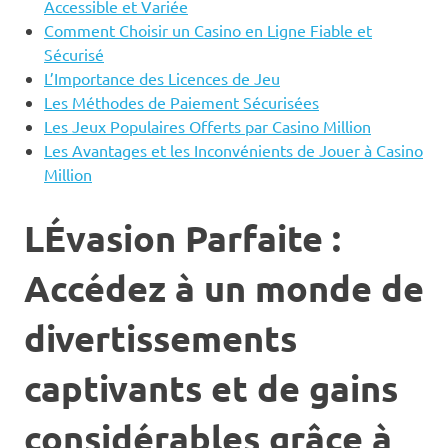
Accessible et Variée
Comment Choisir un Casino en Ligne Fiable et
Sécurisé
L’Importance des Licences de Jeu
Les Méthodes de Paiement Sécurisées
Les Jeux Populaires Offerts par Casino Million
Les Avantages et les Inconvénients de Jouer à Casino
Million
LÉvasion Parfaite :
Accédez à un monde de
divertissements
captivants et de gains
considérables grâce à