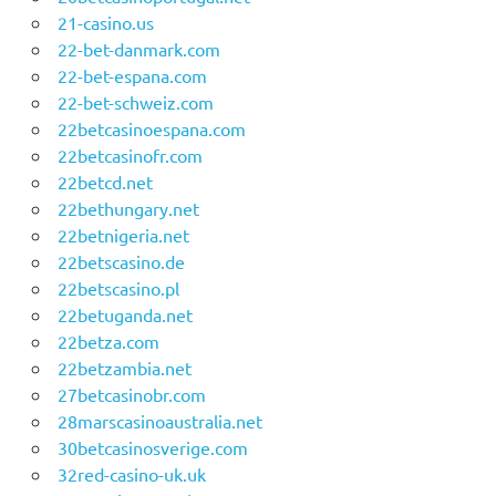
21-casino.us
22-bet-danmark.com
22-bet-espana.com
22-bet-schweiz.com
22betcasinoespana.com
22betcasinofr.com
22betcd.net
22bethungary.net
22betnigeria.net
22betscasino.de
22betscasino.pl
22betuganda.net
22betza.com
22betzambia.net
27betcasinobr.com
28marscasinoaustralia.net
30betcasinosverige.com
32red-casino-uk.uk