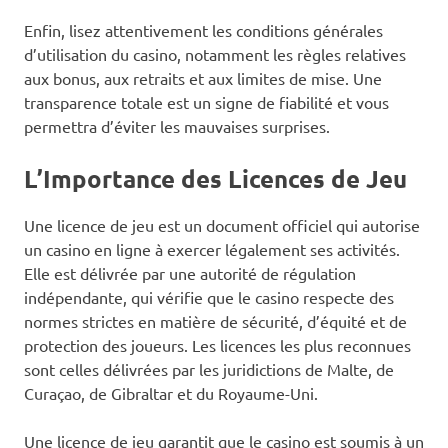
Enfin, lisez attentivement les conditions générales
d’utilisation du casino, notamment les règles relatives
aux bonus, aux retraits et aux limites de mise. Une
transparence totale est un signe de fiabilité et vous
permettra d’éviter les mauvaises surprises.
L’Importance des Licences de Jeu
Une licence de jeu est un document officiel qui autorise
un casino en ligne à exercer légalement ses activités.
Elle est délivrée par une autorité de régulation
indépendante, qui vérifie que le casino respecte des
normes strictes en matière de sécurité, d’équité et de
protection des joueurs. Les licences les plus reconnues
sont celles délivrées par les juridictions de Malte, de
Curaçao, de Gibraltar et du Royaume-Uni.
Une licence de jeu garantit que le casino est soumis à un