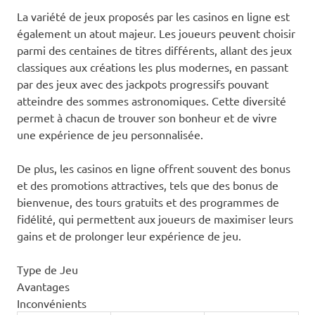
La variété de jeux proposés par les casinos en ligne est
également un atout majeur. Les joueurs peuvent choisir
parmi des centaines de titres différents, allant des jeux
classiques aux créations les plus modernes, en passant
par des jeux avec des jackpots progressifs pouvant
atteindre des sommes astronomiques. Cette diversité
permet à chacun de trouver son bonheur et de vivre
une expérience de jeu personnalisée.
De plus, les casinos en ligne offrent souvent des bonus
et des promotions attractives, tels que des bonus de
bienvenue, des tours gratuits et des programmes de
fidélité, qui permettent aux joueurs de maximiser leurs
gains et de prolonger leur expérience de jeu.
Type de Jeu
Avantages
Inconvénients