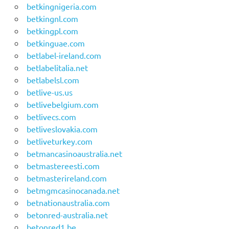
betkingnigeria.com
betkingnl.com
betkingpl.com
betkinguae.com
betlabel-ireland.com
betlabelitalia.net
betlabelsl.com
betlive-us.us
betlivebelgium.com
betlivecs.com
betliveslovakia.com
betliveturkey.com
betmancasinoaustralia.net
betmastereesti.com
betmasterireland.com
betmgmcasinocanada.net
betnationaustralia.com
betonred-australia.net
betonred1.be