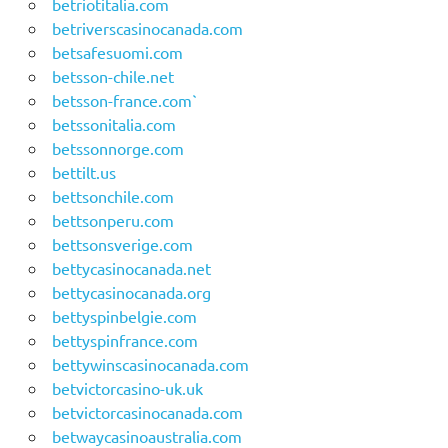
betriotitalia.com
betriverscasinocanada.com
betsafesuomi.com
betsson-chile.net
betsson-france.com`
betssonitalia.com
betssonnorge.com
bettilt.us
bettsonchile.com
bettsonperu.com
bettsonsverige.com
bettycasinocanada.net
bettycasinocanada.org
bettyspinbelgie.com
bettyspinfrance.com
bettywinscasinocanada.com
betvictorcasino-uk.uk
betvictorcasinocanada.com
betwaycasinoaustralia.com