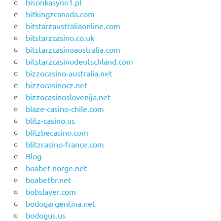
bisonkasyno1.pl
bitkingzcanada.com
bitstarzaustraliaonline.com
bitstarzcasino.co.uk
bitstarzcasinoaustralia.com
bitstarzcasinodeutschland.com
bizzocasino-australia.net
bizzocasinocz.net
bizzocasinoslovenija.net
blaze-casino-chile.com
blitz-casino.us
blitzbecasino.com
blitzcasino-france.com
Blog
boabet-norge.net
boabetbr.net
bobslayer.com
bodogargentina.net
bodogus.us