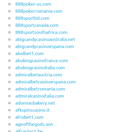
888poker-us.com
888pokerromania.com
888sportbd.com
888sportcanada.com
888sportsouthafrica.com
abigcandycasinoaustralia.net
abigcandycasinoespana.com
abolbet1.com
abukingcasinofrance.com
abukingcasinoitalia.com
admiralbetaustria.com
admiralbetcasinoespana.com
admiralbetromania.com
admiralcasinoitalia.com
adonnasbakery.net
afkspinscasino.it
afrobet1.com
ageofthegods.win
alfcasino1.be