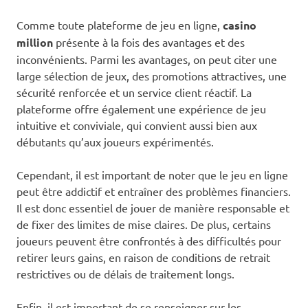
Comme toute plateforme de jeu en ligne,
casino
million
présente à la fois des avantages et des
inconvénients. Parmi les avantages, on peut citer une
large sélection de jeux, des promotions attractives, une
sécurité renforcée et un service client réactif. La
plateforme offre également une expérience de jeu
intuitive et conviviale, qui convient aussi bien aux
débutants qu’aux joueurs expérimentés.
Cependant, il est important de noter que le jeu en ligne
peut être addictif et entraîner des problèmes financiers.
Il est donc essentiel de jouer de manière responsable et
de fixer des limites de mise claires. De plus, certains
joueurs peuvent être confrontés à des difficultés pour
retirer leurs gains, en raison de conditions de retrait
restrictives ou de délais de traitement longs.
Enfin, il est important de se renseigner sur les