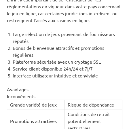
réglementations en vigueur dans votre pays concernant
le jeu en ligne, car certaines juridictions interdisent ou
restreignent l’accès aux casinos en ligne.
Large sélection de jeux provenant de fournisseurs
réputés
Bonus de bienvenue attractifs et promotions
régulières
Plateforme sécurisée avec un cryptage SSL
Service client disponible 24h/24 et 7j/7
Interface utilisateur intuitive et conviviale
Avantages
Inconvénients
Grande variété de jeux
Risque de dépendance
Conditions de retrait
Promotions attractives
potentiellement
restrictives