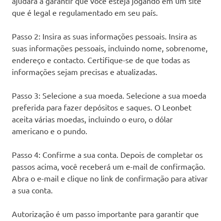
ajudará a garantir que você esteja jogando em um site
que é legal e regulamentado em seu país.
Passo 2: Insira as suas informações pessoais. Insira as
suas informações pessoais, incluindo nome, sobrenome,
endereço e contacto. Certifique-se de que todas as
informações sejam precisas e atualizadas.
Passo 3: Selecione a sua moeda. Selecione a sua moeda
preferida para fazer depósitos e saques. O Leonbet
aceita várias moedas, incluindo o euro, o dólar
americano e o pundo.
Passo 4: Confirme a sua conta. Depois de completar os
passos acima, você receberá um e-mail de confirmação.
Abra o e-mail e clique no link de confirmação para ativar
a sua conta.
Autorização é um passo importante para garantir que