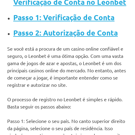
Verificação de Conta no Leonbet
Passo 1: Verificação de Conta
Passo 2: Autorização de Conta
Se você está a procura de um casino online confiável e
seguro, o Leonbet é uma ótima opção. Com uma vasta
gama de jogos de azar e apostas, o Leonbet é um dos
principais casinos online do mercado. No entanto, antes
de começar a jogar, é importante entender como se
registrar e autorizar no site.
O processo de registro no Leonbet é simples e rápido.
Basta seguir os passos abaixo:
Passo 1: Selecione o seu país. No canto superior direito
da página, selecione o seu país de residência. Isso