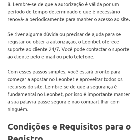
8. Lembre-se de que a autorização é válida por um
período de tempo determinado e que é necessário
renová-la periodicamente para manter o acesso ao site.
Se tiver alguma dúvida ou precisar de ajuda para se
registar ou obter a autorização, o Leonbet oferece
suporte ao cliente 24/7. Você pode contactar o suporte
ao cliente pelo e-mail ou pelo telefone.
Com esses passos simples, você estará pronto para
começar a apostar no Leonbet e aproveitar todos os
recursos do site. Lembre-se de que a segurança é
fundamental no Leonbet, por isso é importante manter
a sua palavra-passe segura e não compartilhar com
ninguém.
Condições e Requisitos para o
Registro