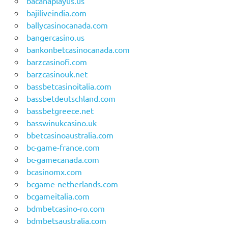
bacanaplayus.us
bajiliveindia.com
ballycasinocanada.com
bangercasino.us
bankonbetcasinocanada.com
barzcasinofi.com
barzcasinouk.net
bassbetcasinoitalia.com
bassbetdeutschland.com
bassbetgreece.net
basswinukcasino.uk
bbetcasinoaustralia.com
bc-game-france.com
bc-gamecanada.com
bcasinomx.com
bcgame-netherlands.com
bcgameitalia.com
bdmbetcasino-ro.com
bdmbetsaustralia.com