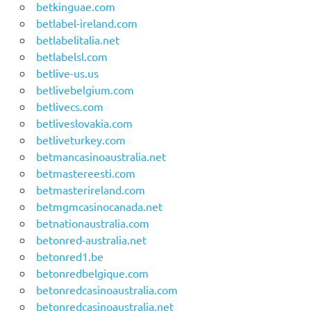
betkinguae.com
betlabel-ireland.com
betlabelitalia.net
betlabelsl.com
betlive-us.us
betlivebelgium.com
betlivecs.com
betliveslovakia.com
betliveturkey.com
betmancasinoaustralia.net
betmastereesti.com
betmasterireland.com
betmgmcasinocanada.net
betnationaustralia.com
betonred-australia.net
betonred1.be
betonredbelgique.com
betonredcasinoaustralia.com
betonredcasinoaustralia.net