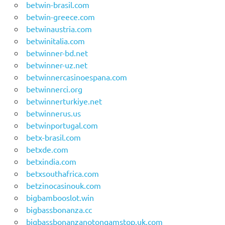
betwin-brasil.com
betwin-greece.com
betwinaustria.com
betwinitalia.com
betwinner-bd.net
betwinner-uz.net
betwinnercasinoespana.com
betwinnerci.org
betwinnerturkiye.net
betwinnerus.us
betwinportugal.com
betx-brasil.com
betxde.com
betxindia.com
betxsouthafrica.com
betzinocasinouk.com
bigbambooslot.win
bigbassbonanza.cc
bigbassbonanzanotongamstop.uk.com