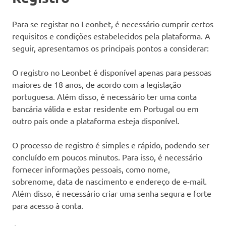
Para se registar no Leonbet, é necessário cumprir certos
requisitos e condições estabelecidos pela plataforma. A
seguir, apresentamos os principais pontos a considerar:
O registro no Leonbet é disponível apenas para pessoas
maiores de 18 anos, de acordo com a legislação
portuguesa. Além disso, é necessário ter uma conta
bancária válida e estar residente em Portugal ou em
outro país onde a plataforma esteja disponível.
O processo de registro é simples e rápido, podendo ser
concluído em poucos minutos. Para isso, é necessário
fornecer informações pessoais, como nome,
sobrenome, data de nascimento e endereço de e-mail.
Além disso, é necessário criar uma senha segura e forte
para acesso à conta.