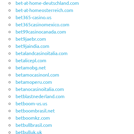
bet-at-home-deutschland.com
bet-at-homeosterreich.com
bet365-casino.us
bet365casinomexico.com
bet99casinocanada.com
bet9jaebr.com
bet9jaindia.com
betalandcasinoitalia.com
betalicepl.com
betamobg.net
betamocasinonl.com
betamoperu.com
betanocasinoitalia.com
betblastnederland.com
betboom-us.us
betboombrasil.net
betboomkz.com
betbullbrasil.com
betbulluk.uk