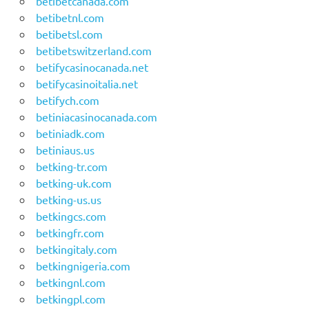
betibetcanada.com
betibetnl.com
betibetsl.com
betibetswitzerland.com
betifycasinocanada.net
betifycasinoitalia.net
betifych.com
betiniacasinocanada.com
betiniadk.com
betiniaus.us
betking-tr.com
betking-uk.com
betking-us.us
betkingcs.com
betkingfr.com
betkingitaly.com
betkingnigeria.com
betkingnl.com
betkingpl.com