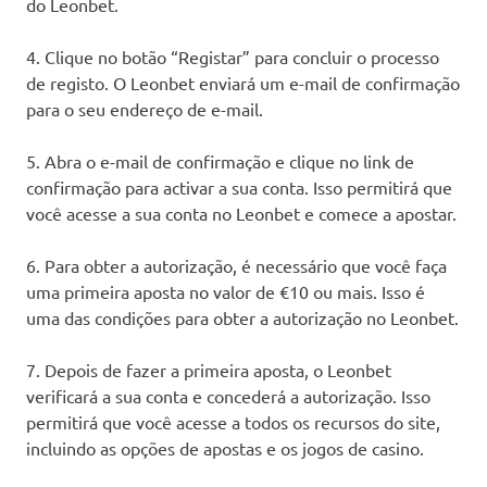
do Leonbet.
4. Clique no botão “Registar” para concluir o processo
de registo. O Leonbet enviará um e-mail de confirmação
para o seu endereço de e-mail.
5. Abra o e-mail de confirmação e clique no link de
confirmação para activar a sua conta. Isso permitirá que
você acesse a sua conta no Leonbet e comece a apostar.
6. Para obter a autorização, é necessário que você faça
uma primeira aposta no valor de €10 ou mais. Isso é
uma das condições para obter a autorização no Leonbet.
7. Depois de fazer a primeira aposta, o Leonbet
verificará a sua conta e concederá a autorização. Isso
permitirá que você acesse a todos os recursos do site,
incluindo as opções de apostas e os jogos de casino.