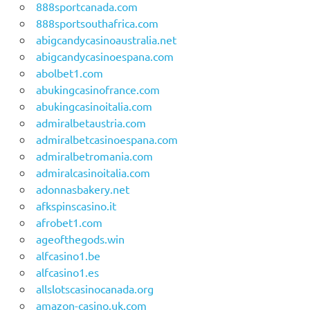
888sportcanada.com
888sportsouthafrica.com
abigcandycasinoaustralia.net
abigcandycasinoespana.com
abolbet1.com
abukingcasinofrance.com
abukingcasinoitalia.com
admiralbetaustria.com
admiralbetcasinoespana.com
admiralbetromania.com
admiralcasinoitalia.com
adonnasbakery.net
afkspinscasino.it
afrobet1.com
ageofthegods.win
alfcasino1.be
alfcasino1.es
allslotscasinocanada.org
amazon-casino.uk.com