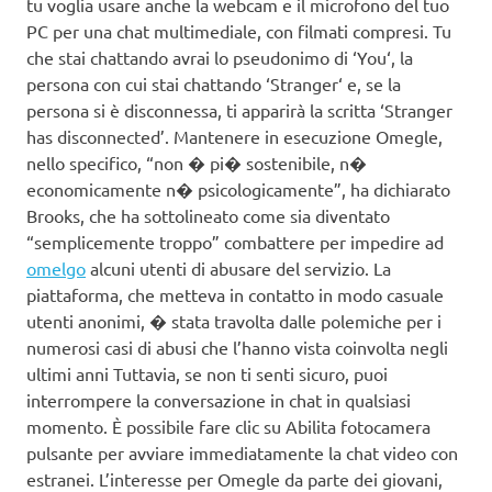
tu voglia usare anche la webcam e il microfono del tuo
PC per una chat multimediale, con filmati compresi. Tu
che stai chattando avrai lo pseudonimo di ‘You‘, la
persona con cui stai chattando ‘Stranger‘ e, se la
persona si è disconnessa, ti apparirà la scritta ‘Stranger
has disconnected’. Mantenere in esecuzione Omegle,
nello specifico, “non � pi� sostenibile, n�
economicamente n� psicologicamente”, ha dichiarato
Brooks, che ha sottolineato come sia diventato
“semplicemente troppo” combattere per impedire ad
omelgo
alcuni utenti di abusare del servizio. La
piattaforma, che metteva in contatto in modo casuale
utenti anonimi, � stata travolta dalle polemiche per i
numerosi casi di abusi che l’hanno vista coinvolta negli
ultimi anni Tuttavia, se non ti senti sicuro, puoi
interrompere la conversazione in chat in qualsiasi
momento. È possibile fare clic su Abilita fotocamera
pulsante per avviare immediatamente la chat video con
estranei. L’interesse per Omegle da parte dei giovani,