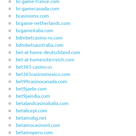
bc-game-france.com
bc-gamecanada.com
bcasinomx.com
bcgame-netherlands.com
bcgameitalia.com
bdmbetcasino-ro.com
bdmbetsaustralia.com
bet-at-home-deutschland.com
bet-at-homeosterreich.com
bet365-casino.us
bet365casinomexico.com
bet99casinocanada.com
bet9jaebr.com
bet9jaindia.com
betalandcasinoitalia.com
betalicepl.com
betamobg.net
betamocasinonl.com
betamoperu.com