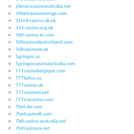
28marscasinoaustralia.net
30betcasinosverige.com
32red-casino-uk.uk
333-casino.org.uk
500-casino-br.com
500casinodeutschland.com
500casinouk.uk
5gringos.us
5gringoscasinoaustralia.com
711casinobelgique.com
777betus.us
777casino.uk
777casinonl.net
777mxcasino.com
7bet-de.com
7betcasinolt.com
7bit-casino-australia.net
7bitcasinoca.net