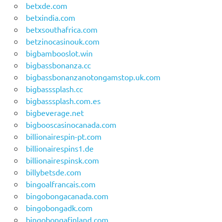
betxde.com
betxindia.com
betxsouthafrica.com
betzinocasinouk.com
bigbambooslot.win
bigbassbonanza.cc
bigbassbonanzanotongamstop.uk.com
bigbasssplash.cc
bigbasssplash.com.es
bigbeverage.net
bigbooscasinocanada.com
billionairespin-pt.com
billionairespins1.de
billionairespinsk.com
billybetsde.com
bingoalfrancais.com
bingobongacanada.com
bingobongadk.com
bingobongafinland.com