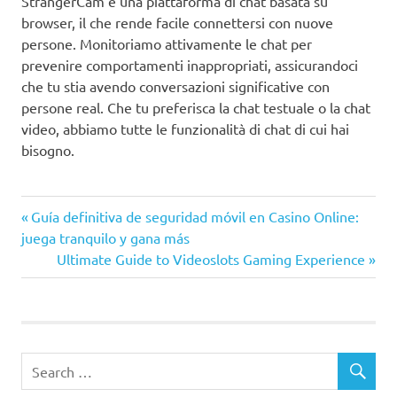
StrangerCam è una piattaforma di chat basata su
browser, il che rende facile connettersi con nuove
persone. Monitoriamo attivamente le chat per
prevenire comportamenti inappropriati, assicurandoci
che tu stia avendo conversazioni significative con
persone real. Che tu preferisca la chat testuale o la chat
video, abbiamo tutte le funzionalità di chat di cui hai
bisogno.
Post
Previous
Guía definitiva de seguridad móvil en Casino Online:
Post:
juega tranquilo y gana más
navigation
Next
Ultimate Guide to Videoslots Gaming Experience
Post: