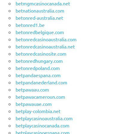
betmgmcasinocanada.net
betnationaustralia.com
betonred-australia.net
betonred1.be
betonredbelgique.com
betonredcasinoaustralia.com
betonredcasinoaustralia.net
betonredcasinosite.com
betonredhungary.com
betonredpoland.com
betpandaespana.com
betpandanederland.com
betpawaau.com
betpawacameroun.com
betpawauae.com
betplay-colombia.net
betplaycasinoaustralia.com
betplaycasinocanada.com
betplaycasinoespana.com