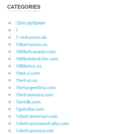
CATEGORIES
! Без рубрики
1
1-redcasino.uk
10betcasino.us
188betcanada.com
188betdeutche.com
188betus.us
1bet-ci.com
1bet-us.us
1betargentina.com
1betcasinoca.com
1betdk.com
1goindia.com
1xbetcameroun.win
1xbetcasinoaustralia.com
1xbetcasinoca.net