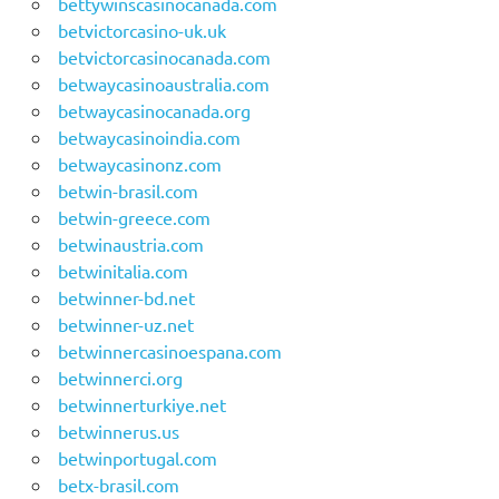
bettywinscasinocanada.com
betvictorcasino-uk.uk
betvictorcasinocanada.com
betwaycasinoaustralia.com
betwaycasinocanada.org
betwaycasinoindia.com
betwaycasinonz.com
betwin-brasil.com
betwin-greece.com
betwinaustria.com
betwinitalia.com
betwinner-bd.net
betwinner-uz.net
betwinnercasinoespana.com
betwinnerci.org
betwinnerturkiye.net
betwinnerus.us
betwinportugal.com
betx-brasil.com