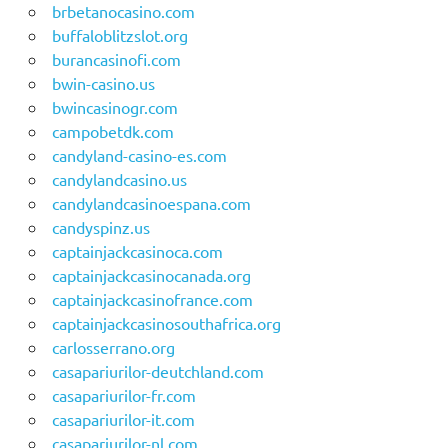
brbetanocasino.com
buffaloblitzslot.org
burancasinofi.com
bwin-casino.us
bwincasinogr.com
campobetdk.com
candyland-casino-es.com
candylandcasino.us
candylandcasinoespana.com
candyspinz.us
captainjackcasinoca.com
captainjackcasinocanada.org
captainjackcasinofrance.com
captainjackcasinosouthafrica.org
carlosserrano.org
casapariurilor-deutchland.com
casapariurilor-fr.com
casapariurilor-it.com
casapariurilor-nl.com