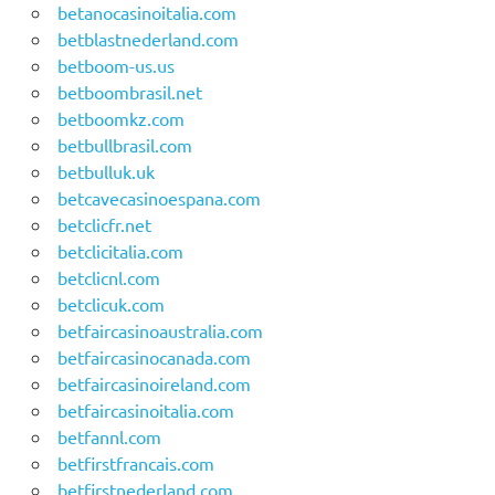
betanocasinoitalia.com
betblastnederland.com
betboom-us.us
betboombrasil.net
betboomkz.com
betbullbrasil.com
betbulluk.uk
betcavecasinoespana.com
betclicfr.net
betclicitalia.com
betclicnl.com
betclicuk.com
betfaircasinoaustralia.com
betfaircasinocanada.com
betfaircasinoireland.com
betfaircasinoitalia.com
betfannl.com
betfirstfrancais.com
betfirstnederland.com