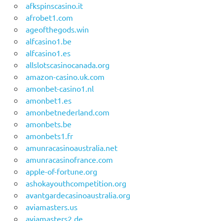
afkspinscasino.it
afrobet1.com
ageofthegods.win
alfcasino1.be
alfcasino1.es
allslotscasinocanada.org
amazon-casino.uk.com
amonbet-casino1.nl
amonbet1.es
amonbetnederland.com
amonbets.be
amonbets1.fr
amunracasinoaustralia.net
amunracasinofrance.com
apple-of-fortune.org
ashokayouthcompetition.org
avantgardecasinoaustralia.org
aviamasters.us
aviamasters2.de