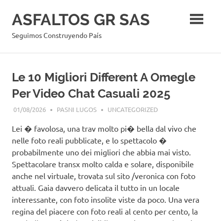
Skip
ASFALTOS GR SAS
to
content
Seguimos Construyendo País
Le 10 Migliori Different A Omegle
Per Video Chat Casuali 2025
01/08/2026
PASNI LUGOS
UNCATEGORIZED
Lei � favolosa, una trav molto pi� bella dal vivo che
nelle foto reali pubblicate, e lo spettacolo �
probabilmente uno dei migliori che abbia mai visto.
Spettacolare transx molto calda e solare, disponibile
anche nel virtuale, trovata sul sito /veronica con foto
attuali. Gaia davvero delicata il tutto in un locale
interessante, con foto insolite viste da poco. Una vera
regina del piacere con foto reali al cento per cento, la