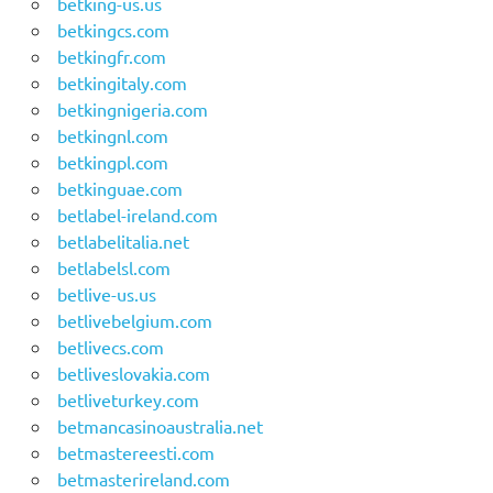
betking-us.us
betkingcs.com
betkingfr.com
betkingitaly.com
betkingnigeria.com
betkingnl.com
betkingpl.com
betkinguae.com
betlabel-ireland.com
betlabelitalia.net
betlabelsl.com
betlive-us.us
betlivebelgium.com
betlivecs.com
betliveslovakia.com
betliveturkey.com
betmancasinoaustralia.net
betmastereesti.com
betmasterireland.com