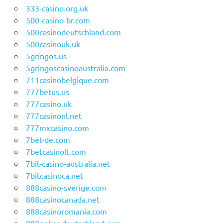
333-casino.org.uk
500-casino-br.com
500casinodeutschland.com
500casinouk.uk
5gringos.us
5gringoscasinoaustralia.com
711casinobelgique.com
777betus.us
777casino.uk
777casinonl.net
777mxcasino.com
7bet-de.com
7betcasinolt.com
7bit-casino-australia.net
7bitcasinoca.net
888casino-sverige.com
888casinocanada.net
888casinoromania.com