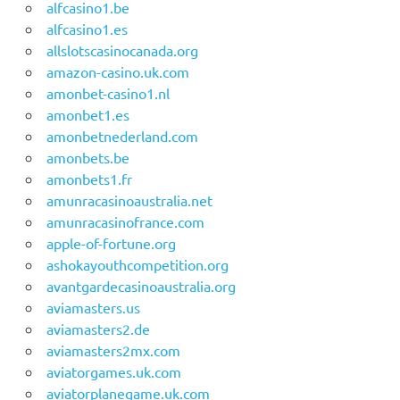
alfcasino1.be
alfcasino1.es
allslotscasinocanada.org
amazon-casino.uk.com
amonbet-casino1.nl
amonbet1.es
amonbetnederland.com
amonbets.be
amonbets1.fr
amunracasinoaustralia.net
amunracasinofrance.com
apple-of-fortune.org
ashokayouthcompetition.org
avantgardecasinoaustralia.org
aviamasters.us
aviamasters2.de
aviamasters2mx.com
aviatorgames.uk.com
aviatorplanegame.uk.com