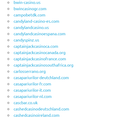
bwin-casino.us
bwincasinogr.com
campobetdk.com
candyland-casino-es.com
candylandcasino.us
candylandcasinoespana.com
candyspinz.us
captainjackcasinoca.com
captainjackcasinocanada.org
captainjackcasinofrance.com
captainjackcasinosouthafrica.org
carlosserrano.org
casapariurilor-deutchland.com
casapariurilor-fr.com
casapariurilor-it.com
casapariurilor-nl.com
cascbar.co.uk
cashedcasinodeutschland.com
cashedcasinoireland.com