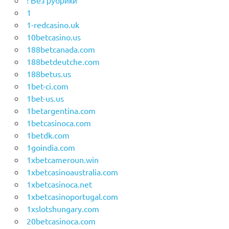
! Без рубрики
1
1-redcasino.uk
10betcasino.us
188betcanada.com
188betdeutche.com
188betus.us
1bet-ci.com
1bet-us.us
1betargentina.com
1betcasinoca.com
1betdk.com
1goindia.com
1xbetcameroun.win
1xbetcasinoaustralia.com
1xbetcasinoca.net
1xbetcasinoportugal.com
1xslotshungary.com
20betcasinoca.com