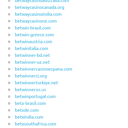
betwaycasinoaustralia.com
betwaycasinocanada.org
betwaycasinoindia.com
betwaycasinonz.com
betwin-brasil.com
betwin-greece.com
betwinaustria.com
betwinitalia.com
betwinner-bd.net
betwinner-uz.net
betwinnercasinoespana.com
betwinnerci.org
betwinnerturkiye.net
betwinnerus.us
betwinportugal.com
betx-brasil.com
betxde.com
betxindia.com
betxsouthafrica.com