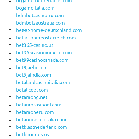
bcgame-netherlands.com
bcgameitalia.com
bdmbetcasino-ro.com
bdmbetsaustralia.com
bet-at-home-deutschland.com
bet-at-homeosterreich.com
bet365-casino.us
bet365casinomexico.com
bet99casinocanada.com
bet9jaebr.com
bet9jaindia.com
betalandcasinoitalia.com
betalicepl.com
betamobg.net
betamocasinonl.com
betamoperu.com
betanocasinoitalia.com
betblastnederland.com
betboom-us.us