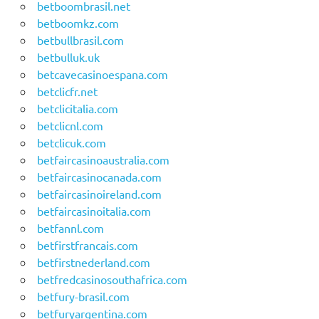
betboombrasil.net
betboomkz.com
betbullbrasil.com
betbulluk.uk
betcavecasinoespana.com
betclicfr.net
betclicitalia.com
betclicnl.com
betclicuk.com
betfaircasinoaustralia.com
betfaircasinocanada.com
betfaircasinoireland.com
betfaircasinoitalia.com
betfannl.com
betfirstfrancais.com
betfirstnederland.com
betfredcasinosouthafrica.com
betfury-brasil.com
betfuryargentina.com