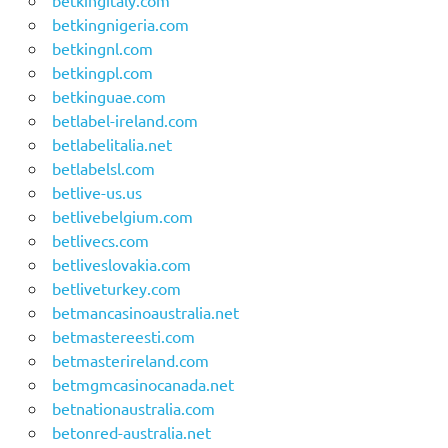
betkingitaly.com
betkingnigeria.com
betkingnl.com
betkingpl.com
betkinguae.com
betlabel-ireland.com
betlabelitalia.net
betlabelsl.com
betlive-us.us
betlivebelgium.com
betlivecs.com
betliveslovakia.com
betliveturkey.com
betmancasinoaustralia.net
betmastereesti.com
betmasterireland.com
betmgmcasinocanada.net
betnationaustralia.com
betonred-australia.net