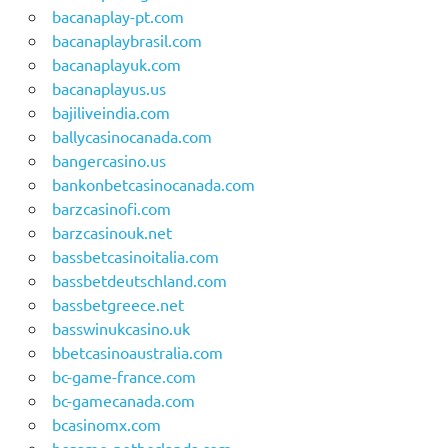
bacanaplay-pt.com
bacanaplaybrasil.com
bacanaplayuk.com
bacanaplayus.us
bajiliveindia.com
ballycasinocanada.com
bangercasino.us
bankonbetcasinocanada.com
barzcasinofi.com
barzcasinouk.net
bassbetcasinoitalia.com
bassbetdeutschland.com
bassbetgreece.net
basswinukcasino.uk
bbetcasinoaustralia.com
bc-game-france.com
bc-gamecanada.com
bcasinomx.com