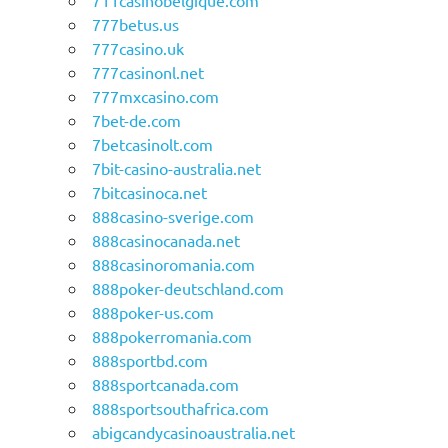
777betus.us
777casino.uk
777casinonl.net
777mxcasino.com
7bet-de.com
7betcasinolt.com
7bit-casino-australia.net
7bitcasinoca.net
888casino-sverige.com
888casinocanada.net
888casinoromania.com
888poker-deutschland.com
888poker-us.com
888pokerromania.com
888sportbd.com
888sportcanada.com
888sportsouthafrica.com
abigcandycasinoaustralia.net