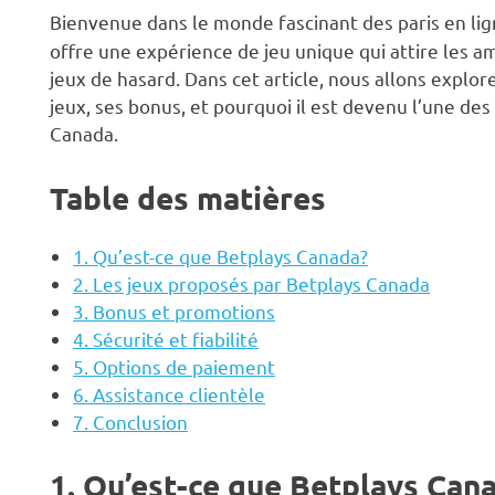
Bienvenue dans le monde fascinant des paris en li
offre une expérience de jeu unique qui attire les a
jeux de hasard. Dans cet article, nous allons explor
jeux, ses bonus, et pourquoi il est devenu l’une des
Canada.
Table des matières
1. Qu’est-ce que Betplays Canada?
2. Les jeux proposés par Betplays Canada
3. Bonus et promotions
4. Sécurité et fiabilité
5. Options de paiement
6. Assistance clientèle
7. Conclusion
1. Qu’est-ce que Betplays Can