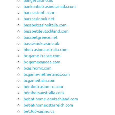
bankonbetcasinocanada.com
barzcasinofi.com
barzcasinouk.net
bassbetcasinoitalia.com
bassbetdeutschland.com
bassbetgreece.net
basswinukcasino.uk
bbetcasinoaustralia.com
bc-game-france.com
bc-gamecanada.com
bcasinomx.com
bcgame-netherlands.com
bcgameitalia.com
bdmbetcasino-ro.com
bdmbetsaustralia.com
bet-at-home-deutschland.com
bet-at-homeosterreich.com
bet365-casino.us