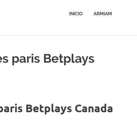
INICIO
ARMIAM
es paris Betplays
 paris Betplays Canada