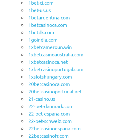
1bet-ci.com
1bet-us.us
1betargentina.com
1betcasinoca.com
1betdk.com
1goindia.com
1xbetcameroun.win
1xbetcasinoaustralia.com
1xbetcasinoca.net
1xbetcasinoportugal.com
1xslotshungary.com
20betcasinoca.com
20betcasinoportugal.net
21-casino.us
22-bet-danmark.com
22-bet-espana.com
22-bet-schweiz.com
22betcasinoespana.com
22betcasinofr.com