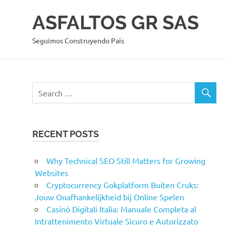
ASFALTOS GR SAS
Seguimos Construyendo País
Skip
to
content
RECENT POSTS
Why Technical SEO Still Matters for Growing
Websites
Cryptocurrency Gokplatform Buiten Cruks:
Jouw Onafhankelijkheid bij Online Spelen
Casinò Digitali Italia: Manuale Completa al
Intrattenimento Virtuale Sicuro e Autorizzato