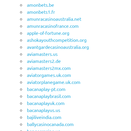
amonbets.be
amonbets1.fr
amunracasinoaustralia.net
amunracasinofrance.com
apple-of-fortune.org
ashokayouthcompetition.org
avantgardecasinoaustralia.org
aviamasters.us
aviamasters2.de
aviamasters2mx.com
aviatorgames.uk.com
aviatorplanegame.uk.com
bacanaplay-pt.com
bacanaplaybrasil.com
bacanaplayuk.com
bacanaplayus.us
bajiliveindia.com
ballycasinocanada.com
bangercasino.us