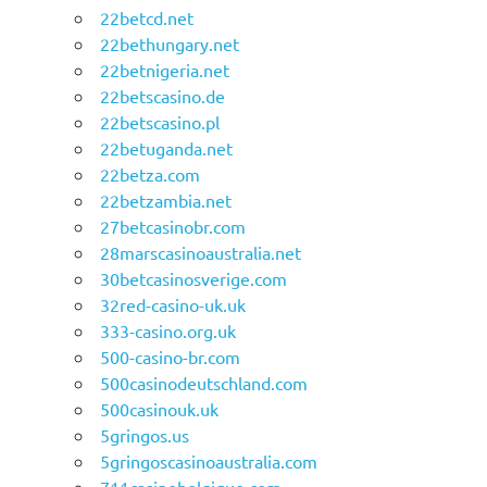
22betcd.net
22bethungary.net
22betnigeria.net
22betscasino.de
22betscasino.pl
22betuganda.net
22betza.com
22betzambia.net
27betcasinobr.com
28marscasinoaustralia.net
30betcasinosverige.com
32red-casino-uk.uk
333-casino.org.uk
500-casino-br.com
500casinodeutschland.com
500casinouk.uk
5gringos.us
5gringoscasinoaustralia.com
711casinobelgique.com