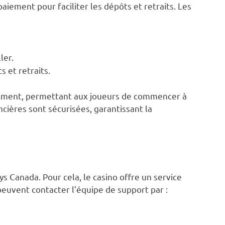
iement pour faciliter les dépôts et retraits. Les
ler.
 et retraits.
dement, permettant aux joueurs de commencer à
ncières sont sécurisées, garantissant la
ys Canada. Pour cela, le casino offre un service
 peuvent contacter l’équipe de support par :