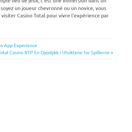
mple lieu de jeux; c’est une immersion dans un
 soyez un joueur chevronné ou un novice, vous
visiter Casino Total pour vivre l’expérience par
no App Experience
Next
Total Casino RTP En Dypdykk i Utsiktene for Spillerne
ost: