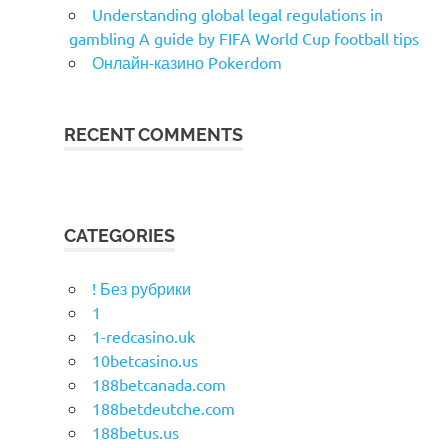
Understanding global legal regulations in
gambling A guide by FIFA World Cup football tips
Онлайн-казино Pokerdom
RECENT COMMENTS
CATEGORIES
! Без рубрики
1
1-redcasino.uk
10betcasino.us
188betcanada.com
188betdeutche.com
188betus.us