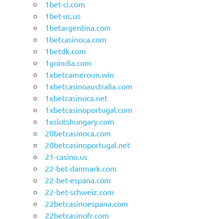
1bet-ci.com
1bet-us.us
1betargentina.com
1betcasinoca.com
1betdk.com
1goindia.com
1xbetcameroun.win
1xbetcasinoaustralia.com
1xbetcasinoca.net
1xbetcasinoportugal.com
1xslotshungary.com
20betcasinoca.com
20betcasinoportugal.net
21-casino.us
22-bet-danmark.com
22-bet-espana.com
22-bet-schweiz.com
22betcasinoespana.com
22betcasinofr.com