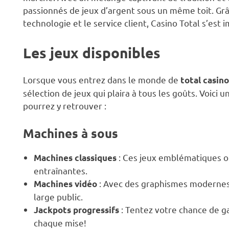
passionnés de jeux d’argent sous un même toit. Grâ
technologie et le service client, Casino Total s’est
Les jeux disponibles
Lorsque vous entrez dans le monde de
total casin
sélection de jeux qui plaira à tous les goûts. Voici
pourrez y retrouver :
Machines à sous
: Ces jeux emblématiques of
Machines classiques
entraînantes.
: Avec des graphismes modernes e
Machines vidéo
large public.
: Tentez votre chance de 
Jackpots progressifs
chaque mise!