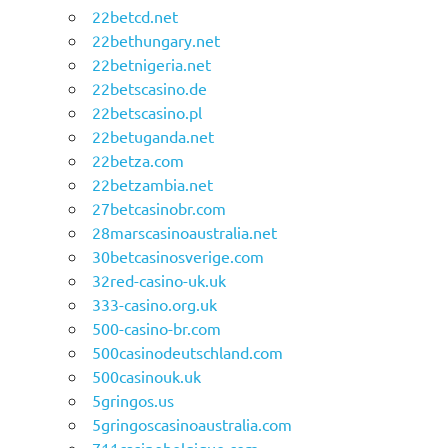
22betcd.net
22bethungary.net
22betnigeria.net
22betscasino.de
22betscasino.pl
22betuganda.net
22betza.com
22betzambia.net
27betcasinobr.com
28marscasinoaustralia.net
30betcasinosverige.com
32red-casino-uk.uk
333-casino.org.uk
500-casino-br.com
500casinodeutschland.com
500casinouk.uk
5gringos.us
5gringoscasinoaustralia.com
711casinobelgique.com