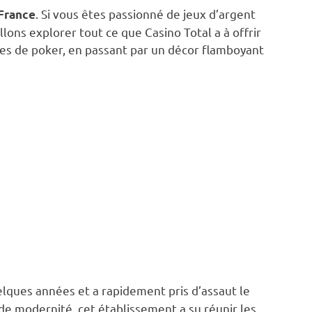
. Si vous êtes passionné de jeux d’argent
 France
allons explorer tout ce que Casino Total a à offrir
es de poker, en passant par un décor flamboyant
elques années et a rapidement pris d’assaut le
de modernité, cet établissement a su réunir les