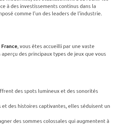
ce à des investissements continus dans la
 imposé comme l’un des leaders de l’industrie.
, vous êtes accueilli par une vaste
o France
 un aperçu des principaux types de jeux que vous
frent des spots lumineux et des sonorités
t des histoires captivantes, elles séduisent un
gagner des sommes colossales qui augmentent à