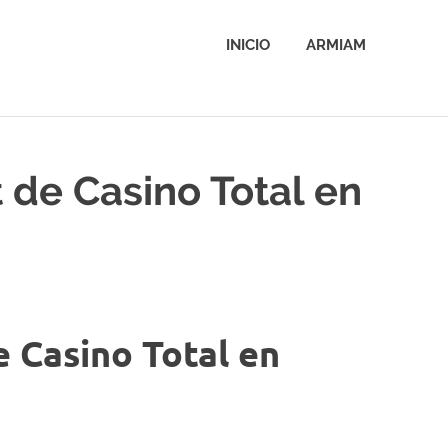
INICIO
ARMIAM
 de Casino Total en
e Casino Total en