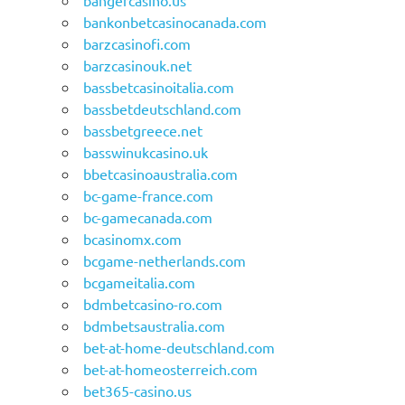
bankonbetcasinocanada.com
barzcasinofi.com
barzcasinouk.net
bassbetcasinoitalia.com
bassbetdeutschland.com
bassbetgreece.net
basswinukcasino.uk
bbetcasinoaustralia.com
bc-game-france.com
bc-gamecanada.com
bcasinomx.com
bcgame-netherlands.com
bcgameitalia.com
bdmbetcasino-ro.com
bdmbetsaustralia.com
bet-at-home-deutschland.com
bet-at-homeosterreich.com
bet365-casino.us