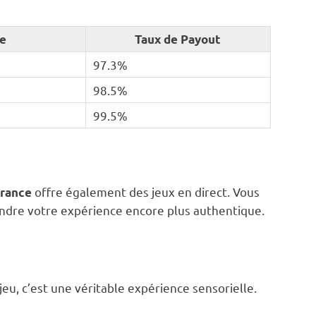
e
Taux de Payout
97.3%
98.5%
99.5%
offre également des jeux en direct. Vous
France
rendre votre expérience encore plus authentique.
jeu, c’est une véritable expérience sensorielle.