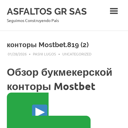
Skip
ASFALTOS GR SAS
to
content
Seguimos Construyendo País
конторы Mostbet.819 (2)
01/28/2026
PASNI LUGOS
UNCATEGORIZED
Обзор букмекерской
конторы Mostbet