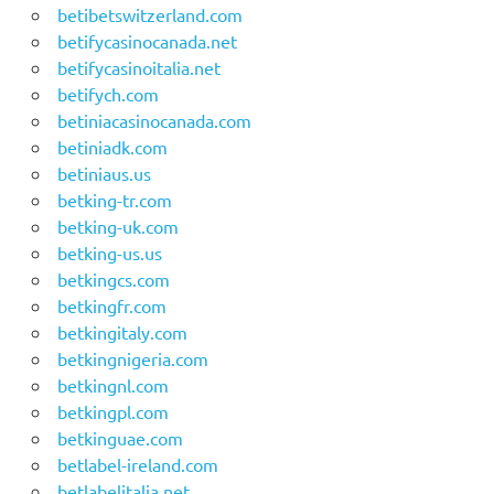
betibetswitzerland.com
betifycasinocanada.net
betifycasinoitalia.net
betifych.com
betiniacasinocanada.com
betiniadk.com
betiniaus.us
betking-tr.com
betking-uk.com
betking-us.us
betkingcs.com
betkingfr.com
betkingitaly.com
betkingnigeria.com
betkingnl.com
betkingpl.com
betkinguae.com
betlabel-ireland.com
betlabelitalia.net