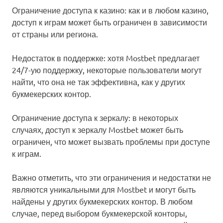
Ограничение доступа к казино: как и в любом казино,
доступ к играм может быть ограничен в зависимости
от страны или региона.
Недостаток в поддержке: хотя Mostbet предлагает
24/7-ую поддержку, некоторые пользователи могут
найти, что она не так эффективна, как у других
букмекерских контор.
Ограничение доступа к зеркалу: в некоторых
случаях, доступ к зеркалу Mostbet может быть
ограничен, что может вызвать проблемы при доступе
к играм.
Важно отметить, что эти ограничения и недостатки не
являются уникальными для Mostbet и могут быть
найдены у других букмекерских контор. В любом
случае, перед выбором букмекерской конторы,