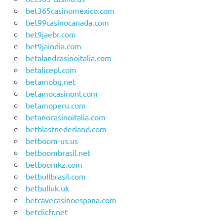
bet365casinomexico.com
bet99casinocanada.com
bet9jaebr.com
bet9jaindia.com
betalandcasinoitalia.com
betalicepl.com
betamobg.net
betamocasinonl.com
betamoperu.com
betanocasinoitalia.com
betblastnederland.com
betboom-us.us
betboombrasil.net
betboomkz.com
betbullbrasil.com
betbulluk.uk
betcavecasinoespana.com
betclicfr.net