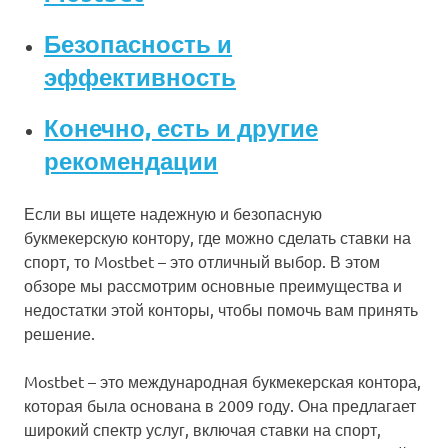
Безопасность и
эффективность
Конечно, есть и другие
рекомендации
Если вы ищете надежную и безопасную
букмекерскую контору, где можно сделать ставки на
спорт, то Mostbet – это отличный выбор. В этом
обзоре мы рассмотрим основные преимущества и
недостатки этой конторы, чтобы помочь вам принять
решение.
Mostbet – это международная букмекерская контора,
которая была основана в 2009 году. Она предлагает
широкий спектр услуг, включая ставки на спорт,