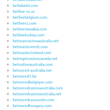
betlabelsl.com
betlive-us.us
betlivebelgium.com
betlivecs.com
betliveslovakia.com
betliveturkey.com
betmancasinoaustralia.net
betmastereesti.com
betmasterireland.com
betmgmcasinocanada.net
betnationaustralia.com
betonred-australia.net
betonred1.be
betonredbelgique.com
betonredcasinoaustralia.com
betonredcasinoaustralia.net
betonredcasinosite.com
betonredhungary.com