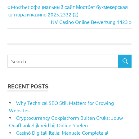
Post
Previous
Mostbet официальный сайт Мостбет букмекерская
Post:
контора и казино 2025.2332 (2)
navigation
Next
NV Casino Online Bewertung.1423
Post:
RECENT POSTS
Why Technical SEO Still Matters for Growing
Websites
Cryptocurrency Gokplatform Buiten Cruks: Jouw
Onafhankelijkheid bij Online Spelen
Casinò Digitali Italia: Manuale Completa al