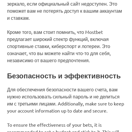
зеркало, если официальный сайт недоступен. Это
поможет вам не потерять доступ к вашим аккаунтам
и ставкам.
Кроме того, вам стоит помнить, что Mostbet
предлагает широкий спектр функций, включая
спортивные ставки, киберспорт и лотереи. Это
означает, что вы можете найти что-то для себя,
независимо от вашего предпочтения.
Безопасность и эффективность
Для обеспечения безопасности вашего счета, вам
нужно использовать сильный пароль и не делиться
им с третьими лицами. Additionally, make sure to keep
your account information up to date and secure.
To ensure the effectiveness of your bets, it is
recommended to set a budget and stick to it. This will