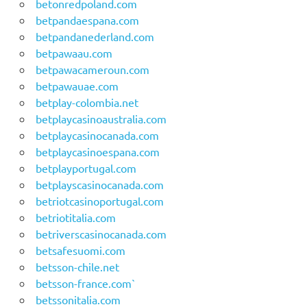
betonredpoland.com
betpandaespana.com
betpandanederland.com
betpawaau.com
betpawacameroun.com
betpawauae.com
betplay-colombia.net
betplaycasinoaustralia.com
betplaycasinocanada.com
betplaycasinoespana.com
betplayportugal.com
betplayscasinocanada.com
betriotcasinoportugal.com
betriotitalia.com
betriverscasinocanada.com
betsafesuomi.com
betsson-chile.net
betsson-france.com`
betssonitalia.com