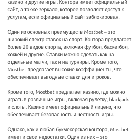
казино и другие игры. Контора имеет официальный
сайт, а также зеркало, которое позволяет доступ к
услугам, если официальный сайт заблокирован.
Один из основных преимуществ Mostbet – это
широкий спектр ставок на спорт. Контора предлагает
более 20 видов спорта, включая футбол, баскетбол,
хоккей и другие. Ставки можно сделать как на
отдельные матчи, так и на турниры. Кроме того,
Mostbet предлагает высокие коэффициенты, что
обеспечивает выгодные ставки для игроков.
Кроме того, Mostbet предлагает казино, где можно
играть в различные игры, включая рулетку, blackjack
и слоты. Казино имеет официальный лиценз, что
обеспечивает безопасность и честность игры.
Однако, как и любая букмекерская контора, Mostbet
имеет и свои недостатки. Один из них – это