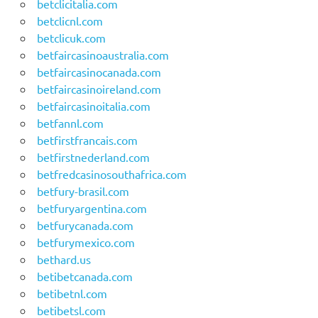
betclicitalia.com
betclicnl.com
betclicuk.com
betfaircasinoaustralia.com
betfaircasinocanada.com
betfaircasinoireland.com
betfaircasinoitalia.com
betfannl.com
betfirstfrancais.com
betfirstnederland.com
betfredcasinosouthafrica.com
betfury-brasil.com
betfuryargentina.com
betfurycanada.com
betfurymexico.com
bethard.us
betibetcanada.com
betibetnl.com
betibetsl.com