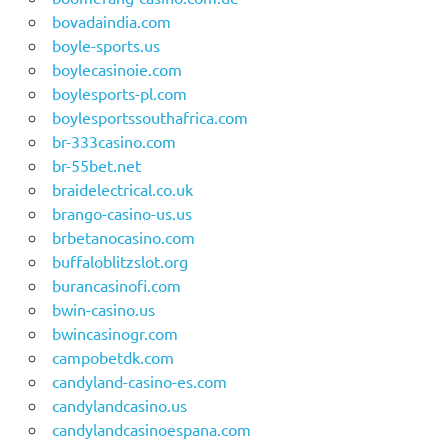
bovadaindia.com
boyle-sports.us
boylecasinoie.com
boylesports-pl.com
boylesportssouthafrica.com
br-333casino.com
br-55bet.net
braidelectrical.co.uk
brango-casino-us.us
brbetanocasino.com
buffaloblitzslot.org
burancasinofi.com
bwin-casino.us
bwincasinogr.com
campobetdk.com
candyland-casino-es.com
candylandcasino.us
candylandcasinoespana.com