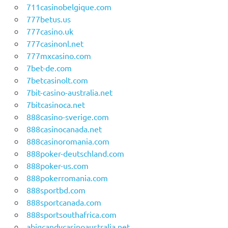
711casinobelgique.com
777betus.us
777casino.uk
777casinonl.net
777mxcasino.com
7bet-de.com
7betcasinolt.com
7bit-casino-australia.net
7bitcasinoca.net
888casino-sverige.com
888casinocanada.net
888casinoromania.com
888poker-deutschland.com
888poker-us.com
888pokerromania.com
888sportbd.com
888sportcanada.com
888sportsouthafrica.com
abigcandycasinoaustralia.net