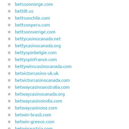
betssonnorge.com
bettilt.us
bettsonchile.com
bettsonperu.com
bettsonsverige.com
bettycasinocanada.net
bettycasinocanada.org
bettyspinbelgie.com
bettyspinfrance.com
bettywinscasinocanada.com
betvictorcasino-uk.uk
betvictorcasinocanada.com
betwaycasinoaustralia.com
betwaycasinocanada.org
betwaycasinoindia.com
betwaycasinonz.com
betwin-brasil.com
betwin-greece.com
betwinaustria.com