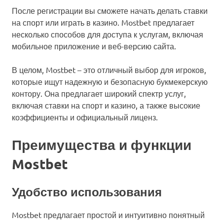
После регистрации вы сможете начать делать ставки
на спорт или играть в казино. Mostbet предлагает
несколько способов для доступа к услугам, включая
мобильное приложение и веб-версию сайта.
В целом, Mostbet – это отличный выбор для игроков,
которые ищут надежную и безопасную букмекерскую
контору. Она предлагает широкий спектр услуг,
включая ставки на спорт и казино, а также высокие
коэффициенты и официальный лиценз.
Преимущества и функции
Mostbet
Удобство использования
Mostbet предлагает простой и интуитивно понятный