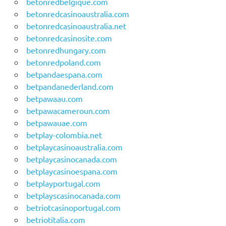
betonredbelgique.com
betonredcasinoaustralia.com
betonredcasinoaustralia.net
betonredcasinosite.com
betonredhungary.com
betonredpoland.com
betpandaespana.com
betpandanederland.com
betpawaau.com
betpawacameroun.com
betpawauae.com
betplay-colombia.net
betplaycasinoaustralia.com
betplaycasinocanada.com
betplaycasinoespana.com
betplayportugal.com
betplayscasinocanada.com
betriotcasinoportugal.com
betriotitalia.com