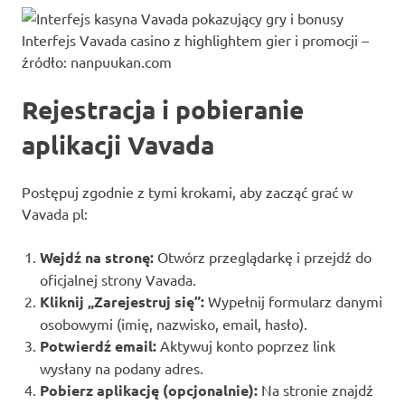
Interfejs Vavada casino z highlightem gier i promocji –
źródło: nanpuukan.com
Rejestracja i pobieranie
aplikacji Vavada
Postępuj zgodnie z tymi krokami, aby zacząć grać w
Vavada pl:
Wejdź na stronę:
Otwórz przeglądarkę i przejdź do
oficjalnej strony Vavada.
Kliknij „Zarejestruj się”:
Wypełnij formularz danymi
osobowymi (imię, nazwisko, email, hasło).
Potwierdź email:
Aktywuj konto poprzez link
wysłany na podany adres.
Pobierz aplikację (opcjonalnie):
Na stronie znajdź