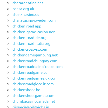
cbetargentina.net
censa.org.uk
chanz-casino.us
chanzcasino-sweden.com
chicken road app
chicken-game-casino.net
chicken-road-de.org
chicken-road-italia.org
chickencross-es.com
chickengamegambling.net
chickenroad2hungary.com
chickenroadcasinofrance.com
chickenroadgame.cc
chickenroadgames.uk.com
chickenroadgioco.it.com
chickenshoot.be
chickenshootgames.com
chumbacasinocanada.net
ciispecialabilityjobs.in