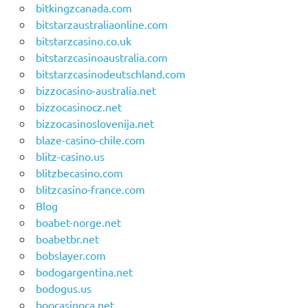
bitkingzcanada.com
bitstarzaustraliaonline.com
bitstarzcasino.co.uk
bitstarzcasinoaustralia.com
bitstarzcasinodeutschland.com
bizzocasino-australia.net
bizzocasinocz.net
bizzocasinoslovenija.net
blaze-casino-chile.com
blitz-casino.us
blitzbecasino.com
blitzcasino-france.com
Blog
boabet-norge.net
boabetbr.net
bobslayer.com
bodogargentina.net
bodogus.us
boocasinoca.net