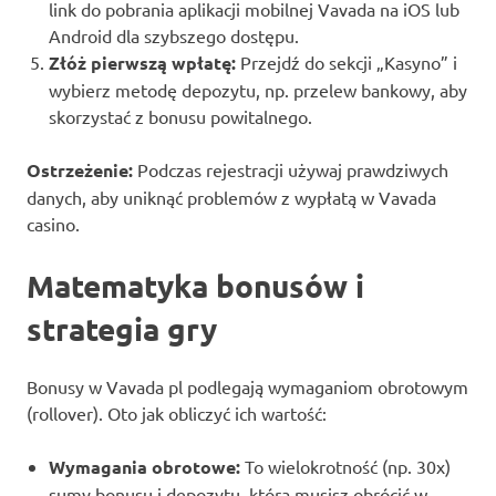
link do pobrania aplikacji mobilnej Vavada na iOS lub
Android dla szybszego dostępu.
Złóż pierwszą wpłatę:
Przejdź do sekcji „Kasyno” i
wybierz metodę depozytu, np. przelew bankowy, aby
skorzystać z bonusu powitalnego.
Ostrzeżenie:
Podczas rejestracji używaj prawdziwych
danych, aby uniknąć problemów z wypłatą w Vavada
casino.
Matematyka bonusów i
strategia gry
Bonusy w Vavada pl podlegają wymaganiom obrotowym
(rollover). Oto jak obliczyć ich wartość:
Wymagania obrotowe:
To wielokrotność (np. 30x)
sumy bonusu i depozytu, którą musisz obrócić w