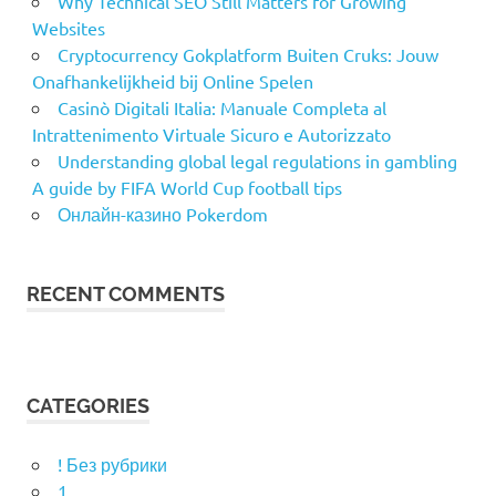
Why Technical SEO Still Matters for Growing
Websites
Cryptocurrency Gokplatform Buiten Cruks: Jouw
Onafhankelijkheid bij Online Spelen
Casinò Digitali Italia: Manuale Completa al
Intrattenimento Virtuale Sicuro e Autorizzato
Understanding global legal regulations in gambling
A guide by FIFA World Cup football tips
Онлайн-казино Pokerdom
RECENT COMMENTS
CATEGORIES
! Без рубрики
1