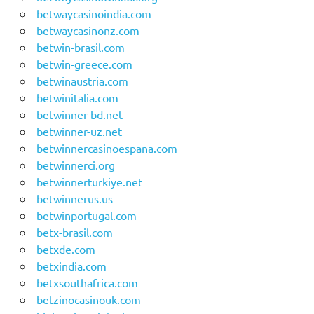
betwaycasinoindia.com
betwaycasinonz.com
betwin-brasil.com
betwin-greece.com
betwinaustria.com
betwinitalia.com
betwinner-bd.net
betwinner-uz.net
betwinnercasinoespana.com
betwinnerci.org
betwinnerturkiye.net
betwinnerus.us
betwinportugal.com
betx-brasil.com
betxde.com
betxindia.com
betxsouthafrica.com
betzinocasinouk.com