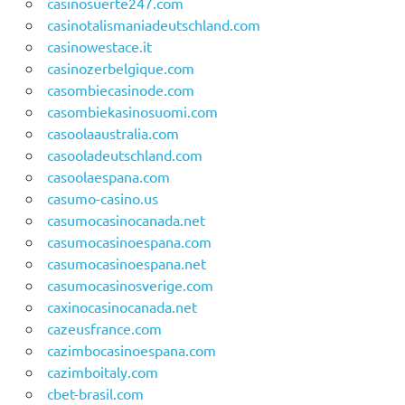
casinosuerte247.com
casinotalismaniadeutschland.com
casinowestace.it
casinozerbelgique.com
casombiecasinode.com
casombiekasinosuomi.com
casoolaaustralia.com
casooladeutschland.com
casoolaespana.com
casumo-casino.us
casumocasinocanada.net
casumocasinoespana.com
casumocasinoespana.net
casumocasinosverige.com
caxinocasinocanada.net
cazeusfrance.com
cazimbocasinoespana.com
cazimboitaly.com
cbet-brasil.com