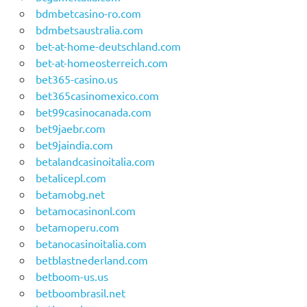
bdmbetcasino-ro.com
bdmbetsaustralia.com
bet-at-home-deutschland.com
bet-at-homeosterreich.com
bet365-casino.us
bet365casinomexico.com
bet99casinocanada.com
bet9jaebr.com
bet9jaindia.com
betalandcasinoitalia.com
betalicepl.com
betamobg.net
betamocasinonl.com
betamoperu.com
betanocasinoitalia.com
betblastnederland.com
betboom-us.us
betboombrasil.net