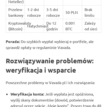
Neteller)
Przelew
1-2 dni
3-5 dni
Brak
50 PLN
bankowy
robocze
robocze
limitu
Kryptowaluty
Do 12
0.001
Zależy
Natychmiast
(Bitcoin)
godzin
BTC
od sieci
Porada:
Do szybkich wypłat wybieraj e-portfele, ale
sprawdź opłaty w regulaminie Vavada.
Rozwiązywanie problemów:
weryfikacja i wsparcie
Powszechne problemy w Vavada pl i ich rozwiązania:
Weryfikacja konta:
Jeśli wypłata jest opóźniona,
wyślij skany dokumentów (dowód, potwierdzenie
adresu) przez sekcję „Moje konto”. Proces trwa do 48