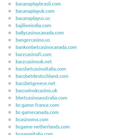
bacanaplaybrasil.com
bacanaplayuk.com
bacanaplayus.us
bajiliveindia.com
ballycasinocanada.com
bangercasino.us
bankonbetcasinocanada.com
barzcasinofi.com
barzcasinouk.net
bassbetcasinoitalia.com
bassbetdeutschland.com
bassbetgreece.net
basswinukcasino.uk
bbetcasinoaustralia.com
bc-game-france.com
bc-gamecanada.com
bcasinomx.com
bcgame-netherlands.com
bcgameitalia.com