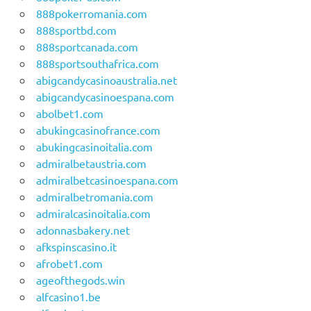
888pokerromania.com
888sportbd.com
888sportcanada.com
888sportsouthafrica.com
abigcandycasinoaustralia.net
abigcandycasinoespana.com
abolbet1.com
abukingcasinofrance.com
abukingcasinoitalia.com
admiralbetaustria.com
admiralbetcasinoespana.com
admiralbetromania.com
admiralcasinoitalia.com
adonnasbakery.net
afkspinscasino.it
afrobet1.com
ageofthegods.win
alfcasino1.be