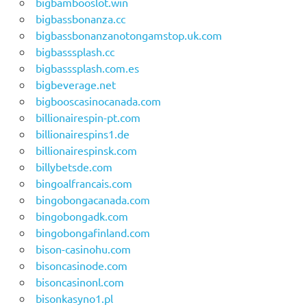
bigbambooslot.win
bigbassbonanza.cc
bigbassbonanzanotongamstop.uk.com
bigbasssplash.cc
bigbasssplash.com.es
bigbeverage.net
bigbooscasinocanada.com
billionairespin-pt.com
billionairespins1.de
billionairespinsk.com
billybetsde.com
bingoalfrancais.com
bingobongacanada.com
bingobongadk.com
bingobongafinland.com
bison-casinohu.com
bisoncasinode.com
bisoncasinonl.com
bisonkasyno1.pl