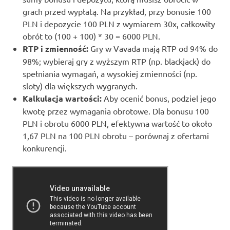
grach przed wypłatą. Na przykład, przy bonusie 100
PLN i depozycie 100 PLN z wymiarem 30x, całkowity
obrót to (100 + 100) * 30 = 6000 PLN.
RTP i zmienność:
Gry w Vavada mają RTP od 94% do
98%; wybieraj gry z wyższym RTP (np. blackjack) do
spełniania wymagań, a wysokiej zmienności (np.
sloty) dla większych wygranych.
Kalkulacja wartości:
Aby ocenić bonus, podziel jego
kwotę przez wymagania obrotowe. Dla bonusu 100
PLN i obrotu 6000 PLN, efektywna wartość to około
1,67 PLN na 100 PLN obrotu – porównaj z ofertami
konkurencji.