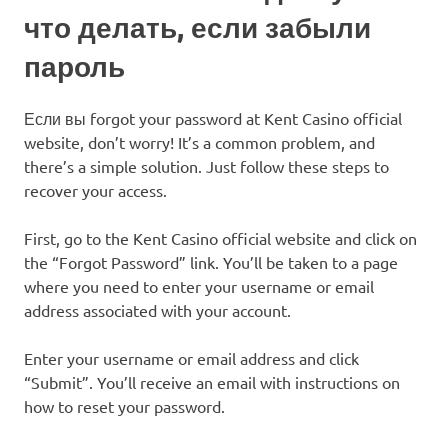
что делать, если забыли
пароль
Если вы forgot your password at Kent Casino official
website, don’t worry! It’s a common problem, and
there’s a simple solution. Just follow these steps to
recover your access.
First, go to the Kent Casino official website and click on
the “Forgot Password” link. You’ll be taken to a page
where you need to enter your username or email
address associated with your account.
Enter your username or email address and click
“Submit”. You’ll receive an email with instructions on
how to reset your password.