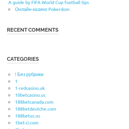
A guide by FIFA World Cup football tips
Онлайн-казино Pokerdom
RECENT COMMENTS
CATEGORIES
! Без рубрики
1
1-redcasino.uk
10betcasino.us
188betcanada.com
188betdeutche.com
188betus.us
1bet-ci.com