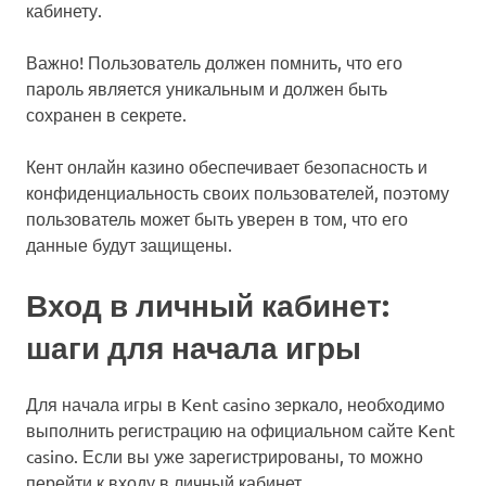
кабинету.
Важно! Пользователь должен помнить, что его
пароль является уникальным и должен быть
сохранен в секрете.
Кент онлайн казино обеспечивает безопасность и
конфиденциальность своих пользователей, поэтому
пользователь может быть уверен в том, что его
данные будут защищены.
Вход в личный кабинет:
шаги для начала игры
Для начала игры в Kent casino зеркало, необходимо
выполнить регистрацию на официальном сайте Kent
casino. Если вы уже зарегистрированы, то можно
перейти к входу в личный кабинет.