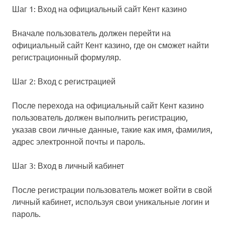
Шаг 1: Вход на официальный сайт Кент казино
Вначале пользователь должен перейти на
официальный сайт Кент казино, где он сможет найти
регистрационный формуляр.
Шаг 2: Вход с регистрацией
После перехода на официальный сайт Кент казино
пользователь должен выполнить регистрацию,
указав свои личные данные, такие как имя, фамилия,
адрес электронной почты и пароль.
Шаг 3: Вход в личный кабинет
После регистрации пользователь может войти в свой
личный кабинет, используя свои уникальные логин и
пароль.