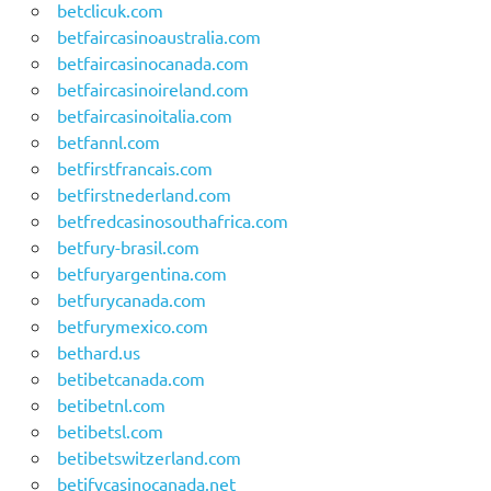
betclicuk.com
betfaircasinoaustralia.com
betfaircasinocanada.com
betfaircasinoireland.com
betfaircasinoitalia.com
betfannl.com
betfirstfrancais.com
betfirstnederland.com
betfredcasinosouthafrica.com
betfury-brasil.com
betfuryargentina.com
betfurycanada.com
betfurymexico.com
bethard.us
betibetcanada.com
betibetnl.com
betibetsl.com
betibetswitzerland.com
betifycasinocanada.net