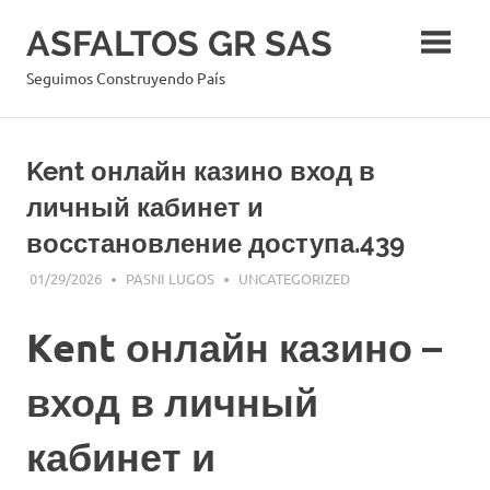
Skip
ASFALTOS GR SAS
to
content
Seguimos Construyendo País
Kent онлайн казино вход в
личный кабинет и
восстановление доступа.439
01/29/2026
PASNI LUGOS
UNCATEGORIZED
Kent онлайн казино –
вход в личный
кабинет и