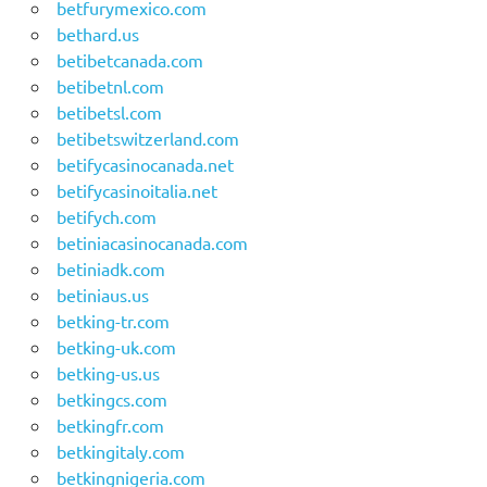
betfurymexico.com
bethard.us
betibetcanada.com
betibetnl.com
betibetsl.com
betibetswitzerland.com
betifycasinocanada.net
betifycasinoitalia.net
betifych.com
betiniacasinocanada.com
betiniadk.com
betiniaus.us
betking-tr.com
betking-uk.com
betking-us.us
betkingcs.com
betkingfr.com
betkingitaly.com
betkingnigeria.com