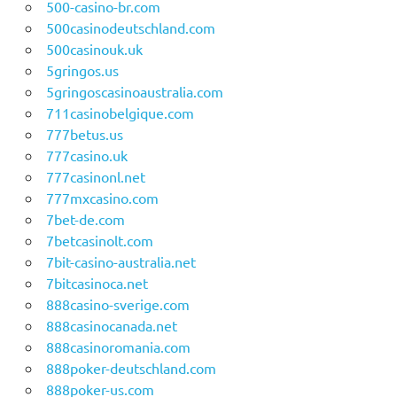
500-casino-br.com
500casinodeutschland.com
500casinouk.uk
5gringos.us
5gringoscasinoaustralia.com
711casinobelgique.com
777betus.us
777casino.uk
777casinonl.net
777mxcasino.com
7bet-de.com
7betcasinolt.com
7bit-casino-australia.net
7bitcasinoca.net
888casino-sverige.com
888casinocanada.net
888casinoromania.com
888poker-deutschland.com
888poker-us.com