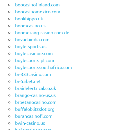
boocasinofinland.com
boocasinomexico.com
bookhippo.uk
boomcasino.us
boomerang-casino.com.de
bovadaindia.com
boyle-sports.us
boylecasinoie.com
boylesports-pl.com
boylesportssouthafrica.com
br-333casino.com
br-55bet.net
braidelectrical.co.uk
brango-casino-us.us
brbetanocasino.com
buffaloblitzslot.org
burancasinofi.com
bwin-casino.us
bwincasinogr.com