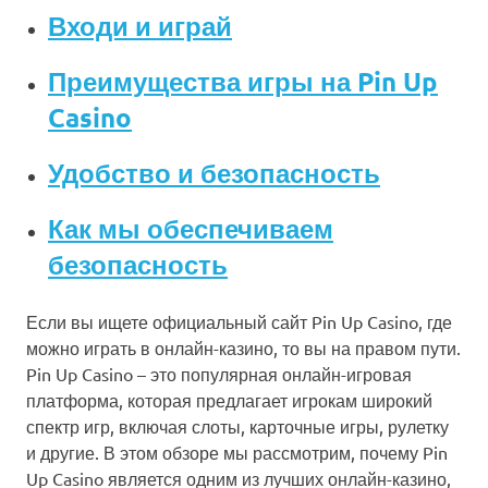
Входи и играй
Преимущества игры на Pin Up
Casino
Удобство и безопасность
Как мы обеспечиваем
безопасность
Если вы ищете официальный сайт Pin Up Casino, где
можно играть в онлайн-казино, то вы на правом пути.
Pin Up Casino – это популярная онлайн-игровая
платформа, которая предлагает игрокам широкий
спектр игр, включая слоты, карточные игры, рулетку
и другие. В этом обзоре мы рассмотрим, почему Pin
Up Casino является одним из лучших онлайн-казино,