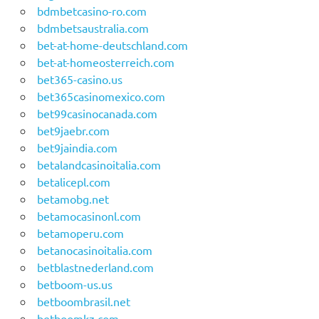
bdmbetcasino-ro.com
bdmbetsaustralia.com
bet-at-home-deutschland.com
bet-at-homeosterreich.com
bet365-casino.us
bet365casinomexico.com
bet99casinocanada.com
bet9jaebr.com
bet9jaindia.com
betalandcasinoitalia.com
betalicepl.com
betamobg.net
betamocasinonl.com
betamoperu.com
betanocasinoitalia.com
betblastnederland.com
betboom-us.us
betboombrasil.net
betboomkz.com