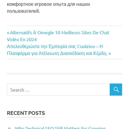
комфортное игровое опыта для наших
пользователей.
Post
Previous
Alternatifs À Omegle 10 Meilleurs Sites De Chat
Post:
Vidéo En 2024
navigation
Next
Απελευθερώστε την Εμπειρία σας Coolzino – Η
Post:
Πλατφόρμα για Ατέλειωτη Διασκέδαση και Κέρδη.
RECENT POSTS
Why Technical SEO Still Matters for Growing