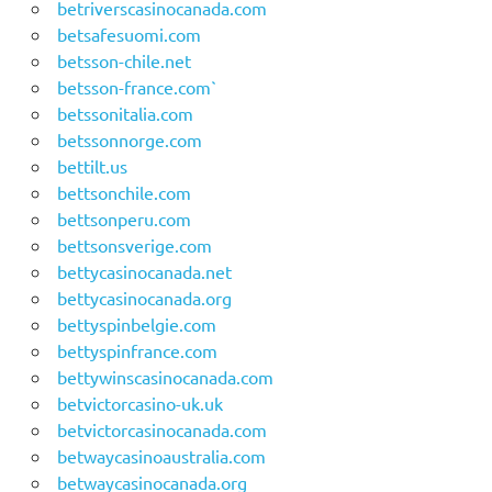
betriverscasinocanada.com
betsafesuomi.com
betsson-chile.net
betsson-france.com`
betssonitalia.com
betssonnorge.com
bettilt.us
bettsonchile.com
bettsonperu.com
bettsonsverige.com
bettycasinocanada.net
bettycasinocanada.org
bettyspinbelgie.com
bettyspinfrance.com
bettywinscasinocanada.com
betvictorcasino-uk.uk
betvictorcasinocanada.com
betwaycasinoaustralia.com
betwaycasinocanada.org