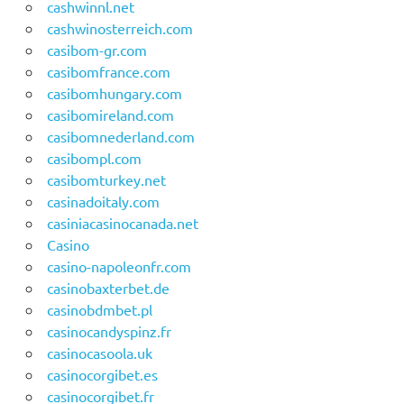
cashwinnl.net
cashwinosterreich.com
casibom-gr.com
casibomfrance.com
casibomhungary.com
casibomireland.com
casibomnederland.com
casibompl.com
casibomturkey.net
casinadoitaly.com
casiniacasinocanada.net
Casino
casino-napoleonfr.com
casinobaxterbet.de
casinobdmbet.pl
casinocandyspinz.fr
casinocasoola.uk
casinocorgibet.es
casinocorgibet.fr