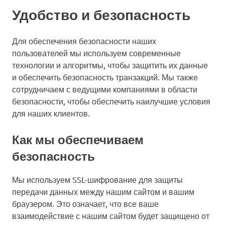
Удобство и безопасность
Для обеспечения безопасности наших
пользователей мы используем современные
технологии и алгоритмы, чтобы защитить их данные
и обеспечить безопасность транзакций. Мы также
сотрудничаем с ведущими компаниями в области
безопасности, чтобы обеспечить наилучшие условия
для наших клиентов.
Как мы обеспечиваем
безопасность
Мы используем SSL-шифрование для защиты
передачи данных между нашим сайтом и вашим
браузером. Это означает, что все ваше
взаимодействие с нашим сайтом будет защищено от