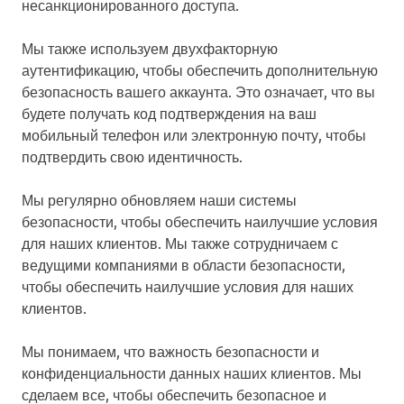
несанкционированного доступа.
Мы также используем двухфакторную
аутентификацию, чтобы обеспечить дополнительную
безопасность вашего аккаунта. Это означает, что вы
будете получать код подтверждения на ваш
мобильный телефон или электронную почту, чтобы
подтвердить свою идентичность.
Мы регулярно обновляем наши системы
безопасности, чтобы обеспечить наилучшие условия
для наших клиентов. Мы также сотрудничаем с
ведущими компаниями в области безопасности,
чтобы обеспечить наилучшие условия для наших
клиентов.
Мы понимаем, что важность безопасности и
конфиденциальности данных наших клиентов. Мы
сделаем все, чтобы обеспечить безопасное и