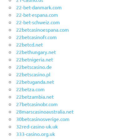
22-bet-danmark.com
22-bet-espana.com
22-bet-schweiz.com
22betcasinoespana.com
22betcasinofr.com
22betcd.net
22bethungary.net
22betnigeria.net
22betscasino.de
22betscasino.pl
22betuganda.net
22betza.com
22betzambia.net
27betcasinobr.com
28marscasinoaustralia.net
30betcasinosverige.com
32red-casino-uk.uk
333-casino.org.uk