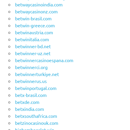
betwaycasinoindia.com
betwaycasinonz.com
betwin-brasil.com
betwin-greece.com
betwinaustria.com
betwinitalia.com
betwinner-bd.net
betwinner-uz.net
betwinnercasinoespana.com
betwinnerci.org
betwinnerturkiye.net
betwinnerus.us
betwinportugal.com
betx-brasil.com
betxde.com
betxindia.com
betxsouthafrica.com
betzinocasinouk.com
bigbambooslot.win