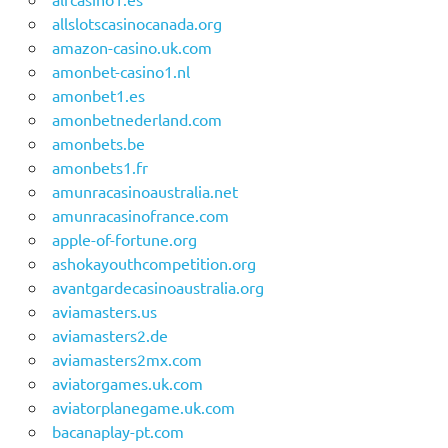
allslotscasinocanada.org
amazon-casino.uk.com
amonbet-casino1.nl
amonbet1.es
amonbetnederland.com
amonbets.be
amonbets1.fr
amunracasinoaustralia.net
amunracasinofrance.com
apple-of-fortune.org
ashokayouthcompetition.org
avantgardecasinoaustralia.org
aviamasters.us
aviamasters2.de
aviamasters2mx.com
aviatorgames.uk.com
aviatorplanegame.uk.com
bacanaplay-pt.com