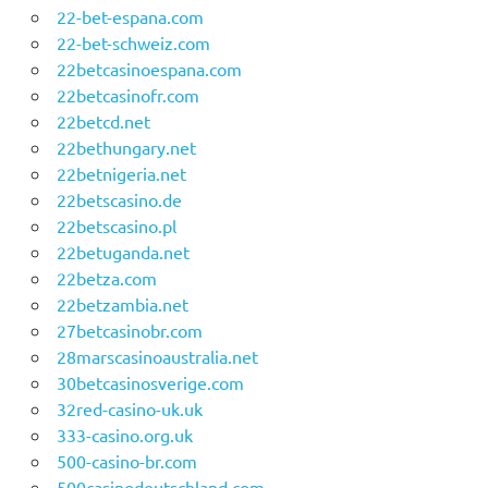
22-bet-espana.com
22-bet-schweiz.com
22betcasinoespana.com
22betcasinofr.com
22betcd.net
22bethungary.net
22betnigeria.net
22betscasino.de
22betscasino.pl
22betuganda.net
22betza.com
22betzambia.net
27betcasinobr.com
28marscasinoaustralia.net
30betcasinosverige.com
32red-casino-uk.uk
333-casino.org.uk
500-casino-br.com
500casinodeutschland.com