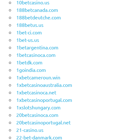
10betcasino.us
188betcanada.com
188betdeutche.com
188betus.us
1bet-ci.com
1bet-us.us
1betargentina.com
1betcasinoca.com
1betdk.com
1goindia.com
1xbetcameroun.win
1xbetcasinoaustralia.com
1xbetcasinoca.net
1xbetcasinoportugal.com
1xslotshungary.com
20betcasinoca.com
20betcasinoportugal.net
21-casino.us
22-bet-danmark.com