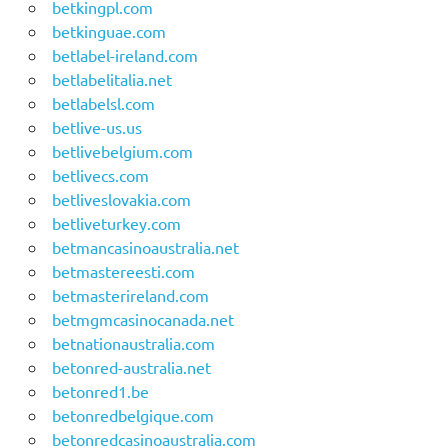
betkingpl.com
betkinguae.com
betlabel-ireland.com
betlabelitalia.net
betlabelsl.com
betlive-us.us
betlivebelgium.com
betlivecs.com
betliveslovakia.com
betliveturkey.com
betmancasinoaustralia.net
betmastereesti.com
betmasterireland.com
betmgmcasinocanada.net
betnationaustralia.com
betonred-australia.net
betonred1.be
betonredbelgique.com
betonredcasinoaustralia.com