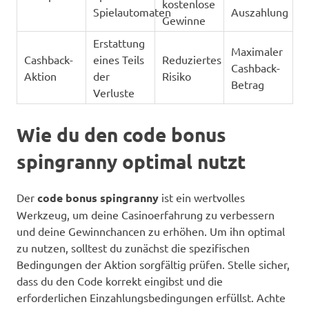
kostenlose
Spielautomaten
Auszahlung
Gewinne
Erstattung
Maximaler
Cashback-
eines Teils
Reduziertes
Cashback-
Aktion
der
Risiko
Betrag
Verluste
Wie du den code bonus
spingranny optimal nutzt
Der
code bonus spingranny
ist ein wertvolles
Werkzeug, um deine Casinoerfahrung zu verbessern
und deine Gewinnchancen zu erhöhen. Um ihn optimal
zu nutzen, solltest du zunächst die spezifischen
Bedingungen der Aktion sorgfältig prüfen. Stelle sicher,
dass du den Code korrekt eingibst und die
erforderlichen Einzahlungsbedingungen erfüllst. Achte