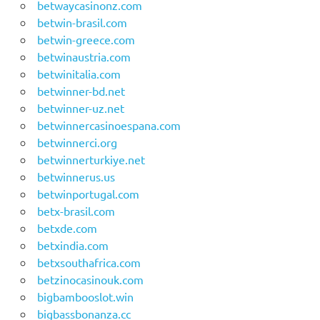
betwaycasinonz.com
betwin-brasil.com
betwin-greece.com
betwinaustria.com
betwinitalia.com
betwinner-bd.net
betwinner-uz.net
betwinnercasinoespana.com
betwinnerci.org
betwinnerturkiye.net
betwinnerus.us
betwinportugal.com
betx-brasil.com
betxde.com
betxindia.com
betxsouthafrica.com
betzinocasinouk.com
bigbambooslot.win
bigbassbonanza.cc