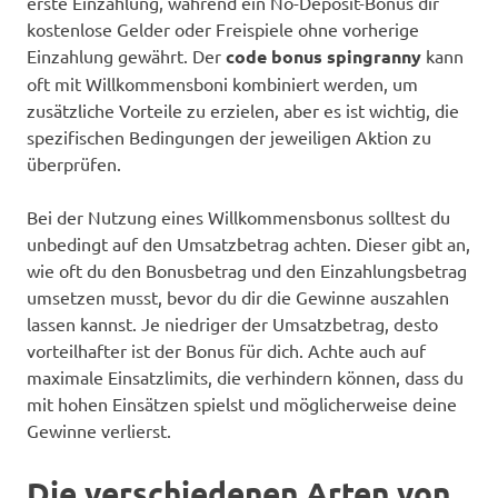
erste Einzahlung, während ein No-Deposit-Bonus dir
kostenlose Gelder oder Freispiele ohne vorherige
Einzahlung gewährt. Der
code bonus spingranny
kann
oft mit Willkommensboni kombiniert werden, um
zusätzliche Vorteile zu erzielen, aber es ist wichtig, die
spezifischen Bedingungen der jeweiligen Aktion zu
überprüfen.
Bei der Nutzung eines Willkommensbonus solltest du
unbedingt auf den Umsatzbetrag achten. Dieser gibt an,
wie oft du den Bonusbetrag und den Einzahlungsbetrag
umsetzen musst, bevor du dir die Gewinne auszahlen
lassen kannst. Je niedriger der Umsatzbetrag, desto
vorteilhafter ist der Bonus für dich. Achte auch auf
maximale Einsatzlimits, die verhindern können, dass du
mit hohen Einsätzen spielst und möglicherweise deine
Gewinne verlierst.
Die verschiedenen Arten von