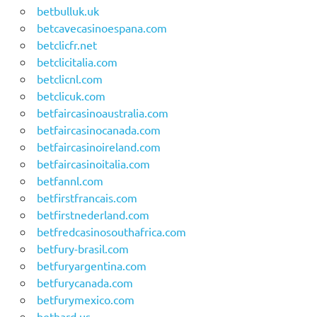
betbulluk.uk
betcavecasinoespana.com
betclicfr.net
betclicitalia.com
betclicnl.com
betclicuk.com
betfaircasinoaustralia.com
betfaircasinocanada.com
betfaircasinoireland.com
betfaircasinoitalia.com
betfannl.com
betfirstfrancais.com
betfirstnederland.com
betfredcasinosouthafrica.com
betfury-brasil.com
betfuryargentina.com
betfurycanada.com
betfurymexico.com
bethard.us