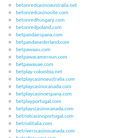
betonredcasinoaustralia.net
betonredcasinosite.com
betonredhungary.com
betonredpoland.com
betpandaespana.com
betpandanederland.com
betpawaau.com
betpawacameroun.com
betpawauae.com
betplay-colombia.net
betplaycasinoaustralia.com
betplaycasinocanada.com
betplaycasinoespana.com
betplayportugal.com
betplayscasinocanada.com
betriotcasinoportugal.com
betriotitalia.com
betriverscasinocanada.com
betsafesuomi.com