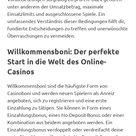
unter anderem der Umsatzbetrag, maximale
Einsatzlimits und ausgeschlossene Spiele. Ein
umfassendes Verständnis dieser Bedingungen hilft dir,
fundierte Entscheidungen zu treffen und unerwünschte
Überraschungen zu vermeiden.
Willkommensboni: Der perfekte
Start in die Welt des Online-
Casinos
Willkommensboni sind die häufigste Form von
Casinoboni und werden neuen Spielern als Anreiz
angeboten, sich zu registrieren und eine erste
Einzahlung zu tätigen. Sie können in Form eines
Einzahlungsbonus, eines No-Deposit-Bonus oder einer
Kombination aus beidem angeboten werden. Ein
Einzahlungsbonus verdoppelt oder verdreifacht deine