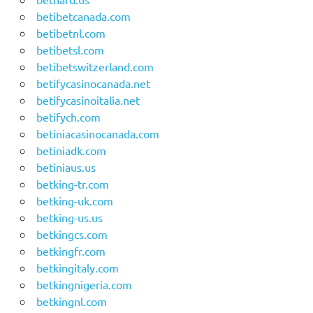
betibetcanada.com
betibetnl.com
betibetsl.com
betibetswitzerland.com
betifycasinocanada.net
betifycasinoitalia.net
betifych.com
betiniacasinocanada.com
betiniadk.com
betiniaus.us
betking-tr.com
betking-uk.com
betking-us.us
betkingcs.com
betkingfr.com
betkingitaly.com
betkingnigeria.com
betkingnl.com