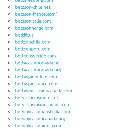
betsson-chile.net
betsson-france.com`
betssonitalia.com
betssonnorge.com
bettilt.us
bettsonchile.com
bettsonperu.com
bettsonsverige.com
bettycasinocanada.net
bettycasinocanada.org
bettyspinbelgie.com
bettyspinfrance.com
bettywinscasinocanada.com
betvictorcasino-uk.uk
betvictorcasinocanada.com
betwaycasinoaustralia.com
betwaycasinocanada.org
betwaycasinoindia.com