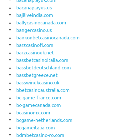
bacanaplayus.us
bajiliveindia.com
ballycasinocanada.com
bangercasino.us
bankonbetcasinocanada.com
barzcasinofi.com
barzcasinouk.net
bassbetcasinoitalia.com
bassbetdeutschland.com
bassbetgreece.net
basswinukcasino.uk
bbetcasinoaustralia.com
bc-game-france.com
bc-gamecanada.com
bcasinomx.com
bcgame-netherlands.com
bcgameitalia.com
bdmbetcasino-ro.com