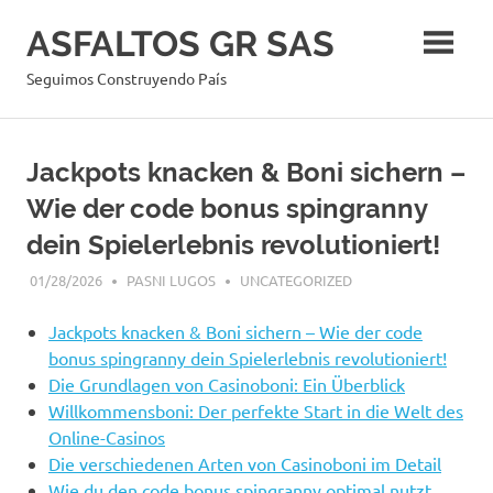
Skip
ASFALTOS GR SAS
to
content
Seguimos Construyendo País
Jackpots knacken & Boni sichern –
Wie der code bonus spingranny
dein Spielerlebnis revolutioniert!
01/28/2026
PASNI LUGOS
UNCATEGORIZED
Jackpots knacken & Boni sichern – Wie der code
bonus spingranny dein Spielerlebnis revolutioniert!
Die Grundlagen von Casinoboni: Ein Überblick
Willkommensboni: Der perfekte Start in die Welt des
Online-Casinos
Die verschiedenen Arten von Casinoboni im Detail
Wie du den code bonus spingranny optimal nutzt