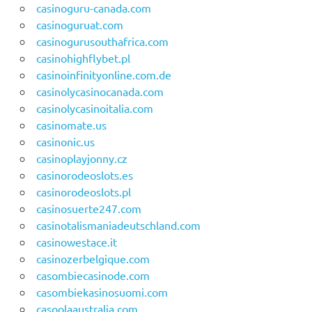
casinoguru-canada.com
casinoguruat.com
casinogurusouthafrica.com
casinohighflybet.pl
casinoinfinityonline.com.de
casinolycasinocanada.com
casinolycasinoitalia.com
casinomate.us
casinonic.us
casinoplayjonny.cz
casinorodeoslots.es
casinorodeoslots.pl
casinosuerte247.com
casinotalismaniadeutschland.com
casinowestace.it
casinozerbelgique.com
casombiecasinode.com
casombiekasinosuomi.com
casoolaaustralia.com