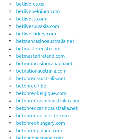
betlive-us.us
betlivebelgium.com
betlivecs.com
betliveslovakia.com
betliveturkey.com
betmancasinoaustralia.net
betmastereesti.com
betmasterireland.com
betmgmcasinocanada.net
betnationaustralia.com
betonred-australia.net
betonred1.be
betonredbelgique.com
betonredcasinoaustralia.com
betonredcasinoaustralia.net
betonredcasinosite.com
betonredhungary.com
betonredpoland.com
betpandaespana.com