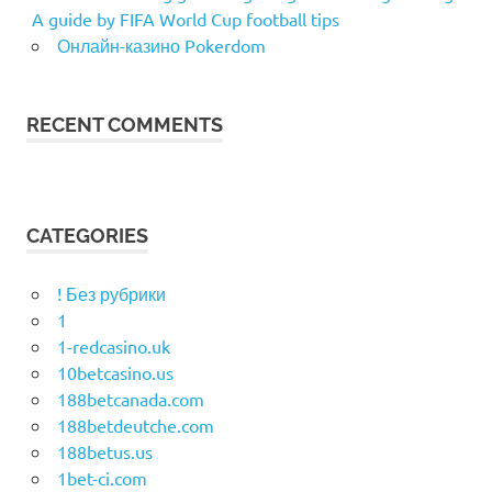
A guide by FIFA World Cup football tips
Онлайн-казино Pokerdom
RECENT COMMENTS
CATEGORIES
! Без рубрики
1
1-redcasino.uk
10betcasino.us
188betcanada.com
188betdeutche.com
188betus.us
1bet-ci.com