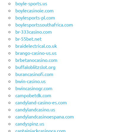
boyle-sports.us
boylecasinoie.com
boylesports-pl.com
boylesportssouthafrica.com
br-333casino.com
br-55bet.net
braidelectrical.co.uk
brango-casino-us.us
brbetanocasino.com
buffaloblitzslot.org
burancasinofi.com
bwin-casino.us
bwincasinogr.com
campobetdk.com
candyland-casino-es.com
candylandcasino.us
candylandcasinoespana.com
candyspinz.us
captainjackcasinoca.com