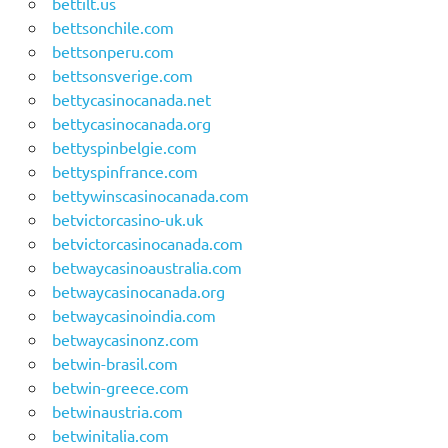
bettilt.us
bettsonchile.com
bettsonperu.com
bettsonsverige.com
bettycasinocanada.net
bettycasinocanada.org
bettyspinbelgie.com
bettyspinfrance.com
bettywinscasinocanada.com
betvictorcasino-uk.uk
betvictorcasinocanada.com
betwaycasinoaustralia.com
betwaycasinocanada.org
betwaycasinoindia.com
betwaycasinonz.com
betwin-brasil.com
betwin-greece.com
betwinaustria.com
betwinitalia.com