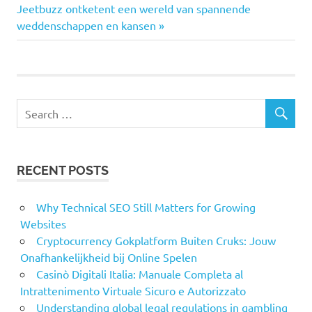
navigation
Next
Jeetbuzz ontketent een wereld van spannende
Post:
weddenschappen en kansen
RECENT POSTS
Why Technical SEO Still Matters for Growing
Websites
Cryptocurrency Gokplatform Buiten Cruks: Jouw
Onafhankelijkheid bij Online Spelen
Casinò Digitali Italia: Manuale Completa al
Intrattenimento Virtuale Sicuro e Autorizzato
Understanding global legal regulations in gambling