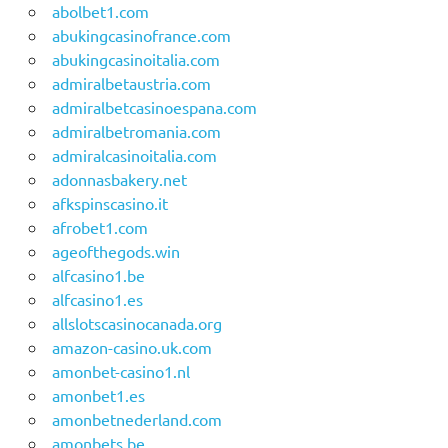
abolbet1.com
abukingcasinofrance.com
abukingcasinoitalia.com
admiralbetaustria.com
admiralbetcasinoespana.com
admiralbetromania.com
admiralcasinoitalia.com
adonnasbakery.net
afkspinscasino.it
afrobet1.com
ageofthegods.win
alfcasino1.be
alfcasino1.es
allslotscasinocanada.org
amazon-casino.uk.com
amonbet-casino1.nl
amonbet1.es
amonbetnederland.com
amonbets.be