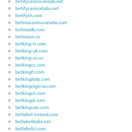
betifycasinocanada.net
betifycasinoitalia.net
betifych.com
betiniacasinocanada.com
betiniadk.com
betiniaus.us
betking-tr.com
betking-uk.com
betking-us.us
betkingcs.com
betkingfr.com
betkingitaly.com
betkingnigeria.com
betkingnl.com
betkingpl.com
betkinguae.com
betlabel-ireland.com
betlabelitalia.net
betlabelsl.com