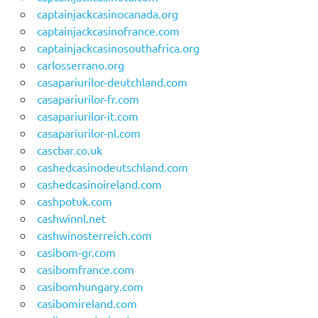
captainjackcasinocanada.org
captainjackcasinofrance.com
captainjackcasinosouthafrica.org
carlosserrano.org
casapariurilor-deutchland.com
casapariurilor-fr.com
casapariurilor-it.com
casapariurilor-nl.com
cascbar.co.uk
cashedcasinodeutschland.com
cashedcasinoireland.com
cashpotuk.com
cashwinnl.net
cashwinosterreich.com
casibom-gr.com
casibomfrance.com
casibomhungary.com
casibomireland.com