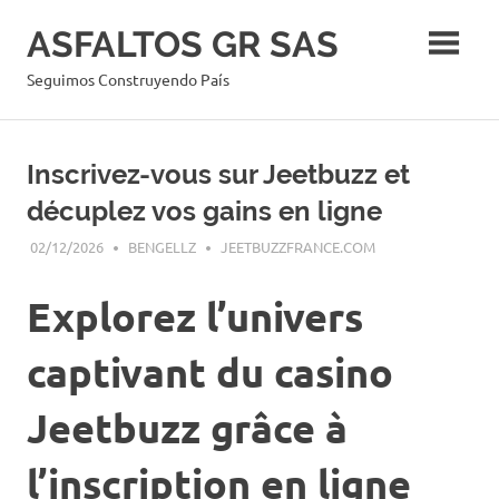
Skip
ASFALTOS GR SAS
to
content
Seguimos Construyendo País
Inscrivez-vous sur Jeetbuzz et
décuplez vos gains en ligne
02/12/2026
BENGELLZ
JEETBUZZFRANCE.COM
Explorez l’univers
captivant du casino
Jeetbuzz grâce à
l’inscription en ligne