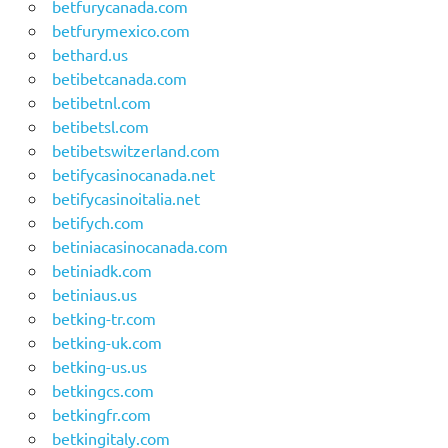
betfurycanada.com
betfurymexico.com
bethard.us
betibetcanada.com
betibetnl.com
betibetsl.com
betibetswitzerland.com
betifycasinocanada.net
betifycasinoitalia.net
betifych.com
betiniacasinocanada.com
betiniadk.com
betiniaus.us
betking-tr.com
betking-uk.com
betking-us.us
betkingcs.com
betkingfr.com
betkingitaly.com