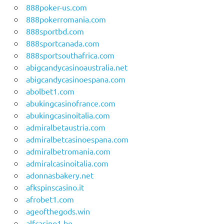
888poker-us.com
888pokerromania.com
888sportbd.com
888sportcanada.com
888sportsouthafrica.com
abigcandycasinoaustralia.net
abigcandycasinoespana.com
abolbet1.com
abukingcasinofrance.com
abukingcasinoitalia.com
admiralbetaustria.com
admiralbetcasinoespana.com
admiralbetromania.com
admiralcasinoitalia.com
adonnasbakery.net
afkspinscasino.it
afrobet1.com
ageofthegods.win
alfcasino1.be