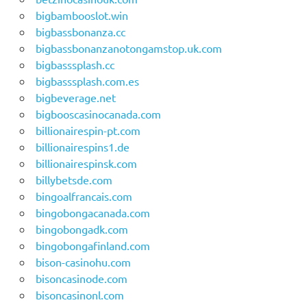
bigbambooslot.win
bigbassbonanza.cc
bigbassbonanzanotongamstop.uk.com
bigbasssplash.cc
bigbasssplash.com.es
bigbeverage.net
bigbooscasinocanada.com
billionairespin-pt.com
billionairespins1.de
billionairespinsk.com
billybetsde.com
bingoalfrancais.com
bingobongacanada.com
bingobongadk.com
bingobongafinland.com
bison-casinohu.com
bisoncasinode.com
bisoncasinonl.com