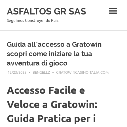
Skip
ASFALTOS GR SAS
to
content
Seguimos Construyendo País
Guida all’accesso a Gratowin
scopri come iniziare la tua
avventura di gioco
12/23/2025
BENGELLZ
GRATOWINCASINOITALIA.COM
Accesso Facile e
Veloce a Gratowin:
Guida Pratica per i