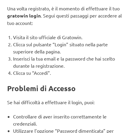
Una volta registrato, è il momento di effettuare il tuo
gratowin login
. Segui questi passaggi per accedere al
tuo account:
Visita il sito ufficiale di Gratowin.
Clicca sul pulsante “Login” situato nella parte
superiore della pagina.
Inserisci la tua email e la password che hai scelto
durante la registrazione.
Clicca su “Accedi”.
Problemi di Accesso
Se hai difficoltà a effettuare il login, puoi:
Controllare di aver inserito correttamente le
credenziali.
Utilizzare l’opzione “Password dimenticata” per