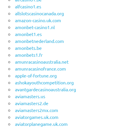
alfcasino1.es
allslotscasinocanada.org
amazon-casino.uk.com
amonbet-casino1.nl
amonbet1.es
amonbetnederland.com
amonbets.be
amonbets1.fr
amunracasinoaustralia.net
amunracasinofrance.com
apple-of-fortune.org
ashokayouthcompetition.org
avantgardecasinoaustralia.org
aviamasters.us
aviamasters2.de
aviamasters2mx.com
aviatorgames.uk.com
aviatorplanegame.uk.com