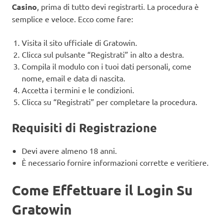
Casino
, prima di tutto devi registrarti. La procedura è
semplice e veloce. Ecco come fare:
Visita il sito ufficiale di Gratowin.
Clicca sul pulsante “Registrati” in alto a destra.
Compila il modulo con i tuoi dati personali, come
nome, email e data di nascita.
Accetta i termini e le condizioni.
Clicca su “Registrati” per completare la procedura.
Requisiti di Registrazione
Devi avere almeno 18 anni.
È necessario fornire informazioni corrette e veritiere.
Come Effettuare il Login Su
Gratowin