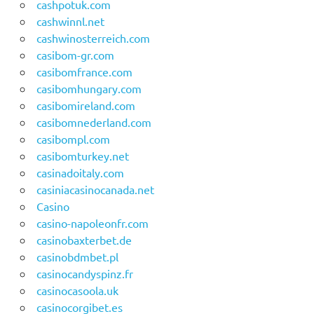
cashpotuk.com
cashwinnl.net
cashwinosterreich.com
casibom-gr.com
casibomfrance.com
casibomhungary.com
casibomireland.com
casibomnederland.com
casibompl.com
casibomturkey.net
casinadoitaly.com
casiniacasinocanada.net
Casino
casino-napoleonfr.com
casinobaxterbet.de
casinobdmbet.pl
casinocandyspinz.fr
casinocasoola.uk
casinocorgibet.es