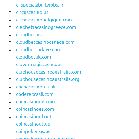
ciispecialabilityjobs.in
circuscasino.us
circuscasinobelgique.com
cleobetracasinogreece.com
cloudbet.us
cloudbetcasinocanada.com
cloudbetturkiye.com
cloudbetuk.com
clovermagiccasino.us
clubhousecasinoaustralia.com
clubhousecasinoaustralia.org
cocoacasino-uk.uk
coderebrasil.com
coincasinode.com
coincasinoes.com
coincasinonl.net
coincasinous.us
coinpoker-us.us
coinpokerdeutschland.com