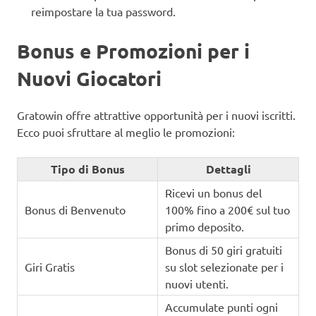
reimpostare la tua password.
Bonus e Promozioni per i
Nuovi Giocatori
Gratowin offre attrattive opportunità per i nuovi iscritti.
Ecco puoi sfruttare al meglio le promozioni:
Tipo di Bonus
Dettagli
Ricevi un bonus del
Bonus di Benvenuto
100% fino a 200€ sul tuo
primo deposito.
Bonus di 50 giri gratuiti
Giri Gratis
su slot selezionate per i
nuovi utenti.
Accumulate punti ogni