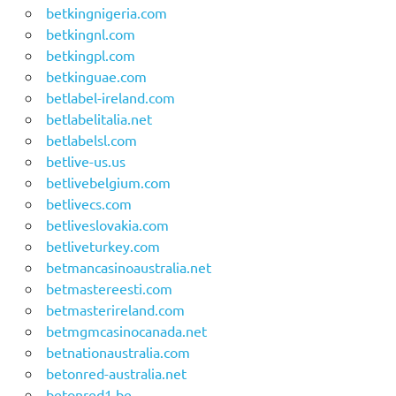
betkingnigeria.com
betkingnl.com
betkingpl.com
betkinguae.com
betlabel-ireland.com
betlabelitalia.net
betlabelsl.com
betlive-us.us
betlivebelgium.com
betlivecs.com
betliveslovakia.com
betliveturkey.com
betmancasinoaustralia.net
betmastereesti.com
betmasterireland.com
betmgmcasinocanada.net
betnationaustralia.com
betonred-australia.net
betonred1.be