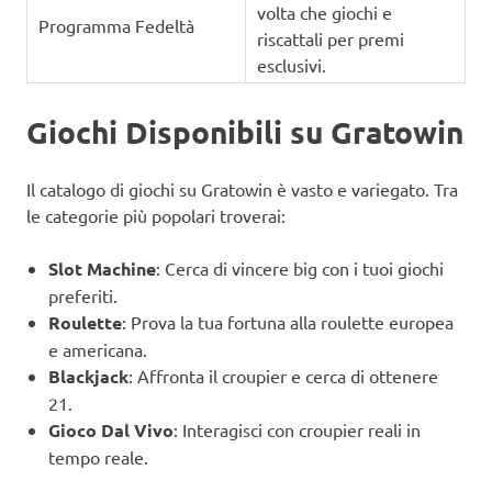
volta che giochi e
Programma Fedeltà
riscattali per premi
esclusivi.
Giochi Disponibili su Gratowin
Il catalogo di giochi su Gratowin è vasto e variegato. Tra
le categorie più popolari troverai:
Slot Machine
: Cerca di vincere big con i tuoi giochi
preferiti.
Roulette
: Prova la tua fortuna alla roulette europea
e americana.
Blackjack
: Affronta il croupier e cerca di ottenere
21.
Gioco Dal Vivo
: Interagisci con croupier reali in
tempo reale.