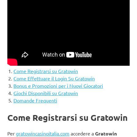
Come Registrarsi su Gratowin
Come Effettuare il Login Su Gratowin
Bonus e Promozioni per i Nuovi Giocatori
Giochi Disponibili su Gratowin
Domande Frequenti
Come Registrarsi su Gratowin
Per
gratowincasinoitalia.com
accedere a
Gratowin