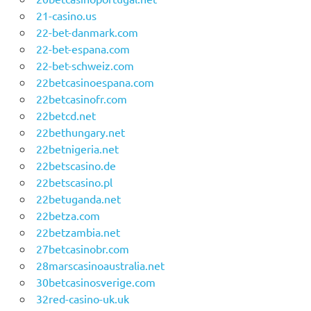
21-casino.us
22-bet-danmark.com
22-bet-espana.com
22-bet-schweiz.com
22betcasinoespana.com
22betcasinofr.com
22betcd.net
22bethungary.net
22betnigeria.net
22betscasino.de
22betscasino.pl
22betuganda.net
22betza.com
22betzambia.net
27betcasinobr.com
28marscasinoaustralia.net
30betcasinosverige.com
32red-casino-uk.uk