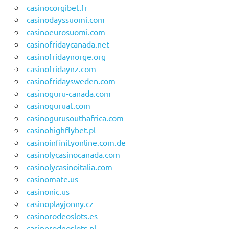
casinocorgibet.fr
casinodayssuomi.com
casinoeurosuomi.com
casinofridaycanada.net
casinofridaynorge.org
casinofridaynz.com
casinofridaysweden.com
casinoguru-canada.com
casinoguruat.com
casinogurusouthafrica.com
casinohighflybet.pl
casinoinfinityonline.com.de
casinolycasinocanada.com
casinolycasinoitalia.com
casinomate.us
casinonic.us
casinoplayjonny.cz
casinorodeoslots.es
casinorodeoslots.pl