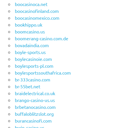
boocasinoca.net
boocasinofinland.com
boocasinomexico.com
bookhippo.uk
boomcasino.us
boomerang-casino.com.de
bovadaindia.com
boyle-sports.us
boylecasinoie.com
boylesports-pl.com
boylesportssouthafrica.com
br-333casino.com
br-55bet.net
braidelectrical.co.uk
brango-casino-us.us
brbetanocasino.com
buffaloblitzslot.org
burancasinofi.com
bwin-casino.us