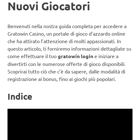
Nuovi Giocatori
Benvenuti nella nostra guida completa per accedere a
Gratowin Casino, un portale di gioco d’azzardo online
che ha attirato l’attenzione di molti appassionati. In
questo articolo, ti forniremo informazioni dettagliate su
come effettuare il tuo
gratowin login
e iniziare a
divertirti con le numerose offerte di gioco disponibili.
Scoprirai tutto ciò che c’è da sapere, dalle modalità di
registrazione ai bonus, fino ai giochi più popolari.
Indice