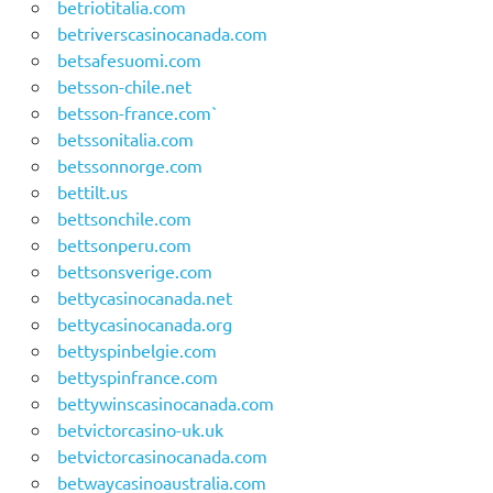
betriotitalia.com
betriverscasinocanada.com
betsafesuomi.com
betsson-chile.net
betsson-france.com`
betssonitalia.com
betssonnorge.com
bettilt.us
bettsonchile.com
bettsonperu.com
bettsonsverige.com
bettycasinocanada.net
bettycasinocanada.org
bettyspinbelgie.com
bettyspinfrance.com
bettywinscasinocanada.com
betvictorcasino-uk.uk
betvictorcasinocanada.com
betwaycasinoaustralia.com