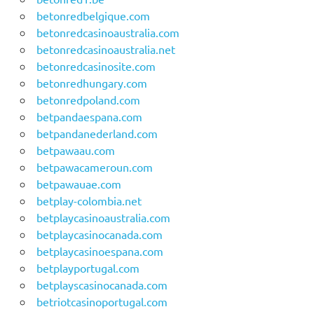
betonredbelgique.com
betonredcasinoaustralia.com
betonredcasinoaustralia.net
betonredcasinosite.com
betonredhungary.com
betonredpoland.com
betpandaespana.com
betpandanederland.com
betpawaau.com
betpawacameroun.com
betpawauae.com
betplay-colombia.net
betplaycasinoaustralia.com
betplaycasinocanada.com
betplaycasinoespana.com
betplayportugal.com
betplayscasinocanada.com
betriotcasinoportugal.com