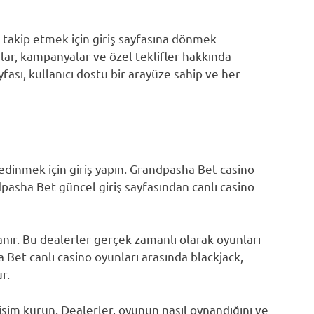
 takip etmek için giriş sayfasına dönmek
nlar, kampanyalar ve özel teklifler hakkında
yfası, kullanıcı dostu bir arayüze sahip ve her
ı
edinmek için giriş yapın. Grandpasha Bet casino
dpasha Bet güncel giriş sayfasından canlı casino
anır. Bu dealerler gerçek zamanlı olarak oyunları
Bet canlı casino oyunları arasında blackjack,
r.
tişim kurun. Dealerler, oyunun nasıl oynandığını ve