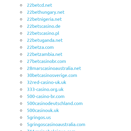
22betcd.net
22bethungary.net
22betnigeria.net
22betscasino.de
22betscasino.pl
22betuganda.net
22betza.com
22betzambia.net
27betcasinobr.com
28marscasinoaustralia.net
30betcasinosverige.com
32red-casino-uk.uk
333-casino.org.uk
500-casino-br.com
500casinodeutschland.com
500casinouk.uk
5gringos.us
5gringoscasinoaustralia.com
711casinobelgique.com