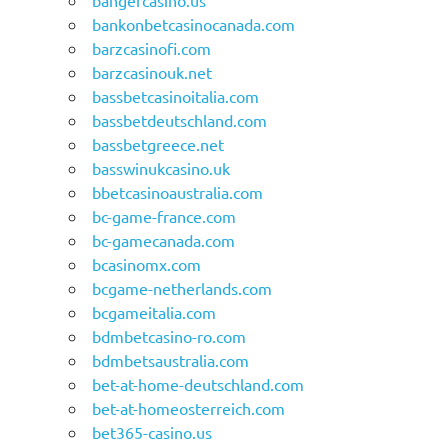
bankonbetcasinocanada.com
barzcasinofi.com
barzcasinouk.net
bassbetcasinoitalia.com
bassbetdeutschland.com
bassbetgreece.net
basswinukcasino.uk
bbetcasinoaustralia.com
bc-game-france.com
bc-gamecanada.com
bcasinomx.com
bcgame-netherlands.com
bcgameitalia.com
bdmbetcasino-ro.com
bdmbetsaustralia.com
bet-at-home-deutschland.com
bet-at-homeosterreich.com
bet365-casino.us