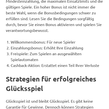
Mindesteinzahlung, die maximalen Einsatzlimits und die
gültigen Spiele. Ein hoher Bonus ist nicht immer die
beste Wahl, wenn die Bonusbedingungen schwer zu
erfüllen sind. Lesen Sie die Bedingungen sorgfältig
durch, bevor Sie einen Bonus aktivieren und spielen Sie
verantwortungsbewusst.
Willkommensbonus: Für neue Spieler
Einzahlungsbonus: Erhöht Ihre Einzahlung
Freispiele: Zum Spielen an ausgewählten
Spielautomaten
Cashback-Aktion: Erstattet einen Teil Ihrer Verluste
Strategien für erfolgreiches
Glücksspiel
Glücksspiel ist und bleibt Glücksspiel. Es gibt keine
Garantie für Gewinne. Dennoch können Strategien