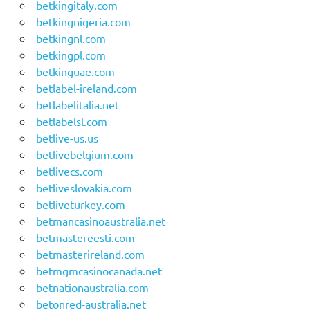
betkingitaly.com
betkingnigeria.com
betkingnl.com
betkingpl.com
betkinguae.com
betlabel-ireland.com
betlabelitalia.net
betlabelsl.com
betlive-us.us
betlivebelgium.com
betlivecs.com
betliveslovakia.com
betliveturkey.com
betmancasinoaustralia.net
betmastereesti.com
betmasterireland.com
betmgmcasinocanada.net
betnationaustralia.com
betonred-australia.net