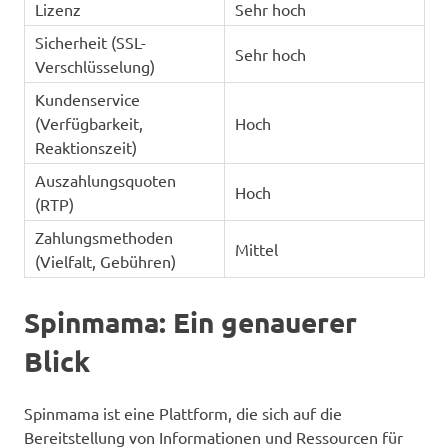
Lizenz
Sehr hoch
Sicherheit (SSL-
Sehr hoch
Verschlüsselung)
Kundenservice
(Verfügbarkeit,
Hoch
Reaktionszeit)
Auszahlungsquoten
Hoch
(RTP)
Zahlungsmethoden
Mittel
(Vielfalt, Gebühren)
Spinmama: Ein genauerer
Blick
Spinmama ist eine Plattform, die sich auf die
Bereitstellung von Informationen und Ressourcen für