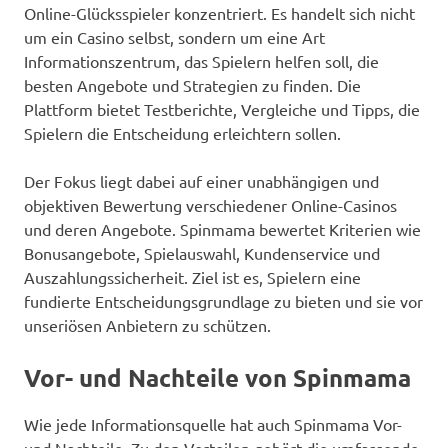
Online-Glücksspieler konzentriert. Es handelt sich nicht
um ein Casino selbst, sondern um eine Art
Informationszentrum, das Spielern helfen soll, die
besten Angebote und Strategien zu finden. Die
Plattform bietet Testberichte, Vergleiche und Tipps, die
Spielern die Entscheidung erleichtern sollen.
Der Fokus liegt dabei auf einer unabhängigen und
objektiven Bewertung verschiedener Online-Casinos
und deren Angebote. Spinmama bewertet Kriterien wie
Bonusangebote, Spielauswahl, Kundenservice und
Auszahlungssicherheit. Ziel ist es, Spielern eine
fundierte Entscheidungsgrundlage zu bieten und sie vor
unseriösen Anbietern zu schützen.
Vor- und Nachteile von Spinmama
Wie jede Informationsquelle hat auch Spinmama Vor-