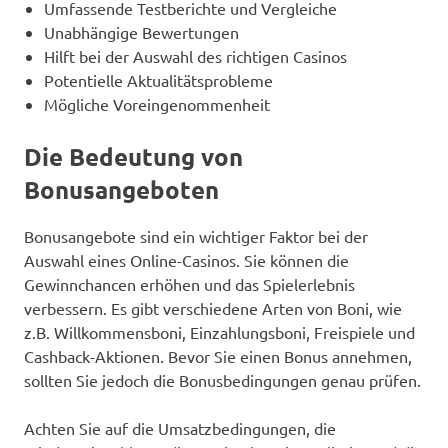
Umfassende Testberichte und Vergleiche
Unabhängige Bewertungen
Hilft bei der Auswahl des richtigen Casinos
Potentielle Aktualitätsprobleme
Mögliche Voreingenommenheit
Die Bedeutung von
Bonusangeboten
Bonusangebote sind ein wichtiger Faktor bei der
Auswahl eines Online-Casinos. Sie können die
Gewinnchancen erhöhen und das Spielerlebnis
verbessern. Es gibt verschiedene Arten von Boni, wie
z.B. Willkommensboni, Einzahlungsboni, Freispiele und
Cashback-Aktionen. Bevor Sie einen Bonus annehmen,
sollten Sie jedoch die Bonusbedingungen genau prüfen.
Achten Sie auf die Umsatzbedingungen, die