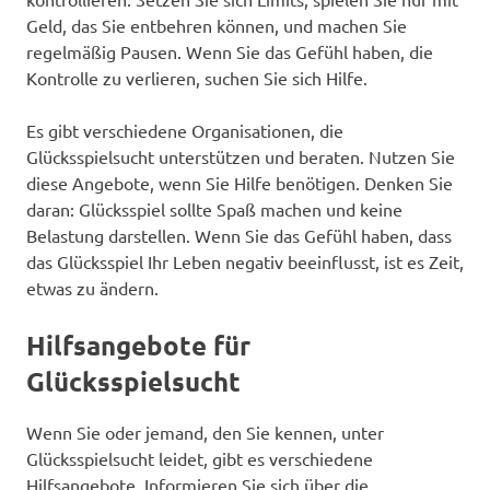
Geld, das Sie entbehren können, und machen Sie
regelmäßig Pausen. Wenn Sie das Gefühl haben, die
Kontrolle zu verlieren, suchen Sie sich Hilfe.
Es gibt verschiedene Organisationen, die
Glücksspielsucht unterstützen und beraten. Nutzen Sie
diese Angebote, wenn Sie Hilfe benötigen. Denken Sie
daran: Glücksspiel sollte Spaß machen und keine
Belastung darstellen. Wenn Sie das Gefühl haben, dass
das Glücksspiel Ihr Leben negativ beeinflusst, ist es Zeit,
etwas zu ändern.
Hilfsangebote für
Glücksspielsucht
Wenn Sie oder jemand, den Sie kennen, unter
Glücksspielsucht leidet, gibt es verschiedene
Hilfsangebote. Informieren Sie sich über die