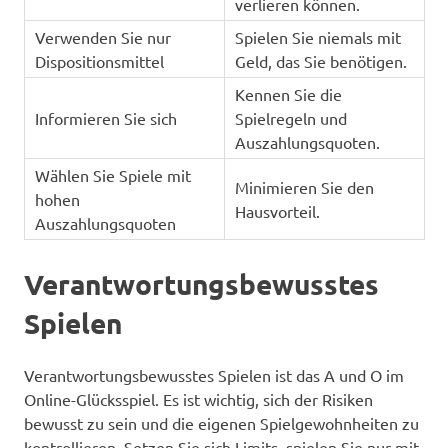
verlieren können.
Verwenden Sie nur
Spielen Sie niemals mit
Dispositionsmittel
Geld, das Sie benötigen.
Kennen Sie die
Informieren Sie sich
Spielregeln und
Auszahlungsquoten.
Wählen Sie Spiele mit
Minimieren Sie den
hohen
Hausvorteil.
Auszahlungsquoten
Verantwortungsbewusstes
Spielen
Verantwortungsbewusstes Spielen ist das A und O im
Online-Glücksspiel. Es ist wichtig, sich der Risiken
bewusst zu sein und die eigenen Spielgewohnheiten zu
kontrollieren. Setzen Sie sich Limits, spielen Sie nur mit