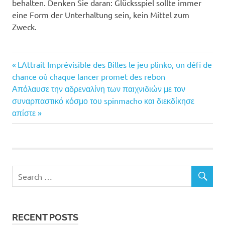
behalten. Denken Sie daran: Glücksspiel sollte immer
eine Form der Unterhaltung sein, kein Mittel zum
Zweck.
Post
Previous
LAttrait Imprévisible des Billes le jeu plinko, un défi de
Post:
chance où chaque lancer promet des rebon
navigation
Next
Απόλαυσε την αδρεναλίνη των παιχνιδιών με τον
Post:
συναρπαστικό κόσμο του spinmacho και διεκδίκησε
απίστε
RECENT POSTS