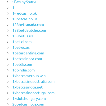
! Без рубрики
1
1-redcasino.uk
10betcasino.us
188betcanada.com
188betdeutche.com
188betus.us
1bet-ci.com
1bet-us.us
1betargentina.com
1betcasinoca.com
1betdk.com
1goindia.com
1xbetcameroun.win
1xbetcasinoaustralia.com
1xbetcasinoca.net
1xbetcasinoportugal.com
1xslotshungary.com
20betcasinoca.com