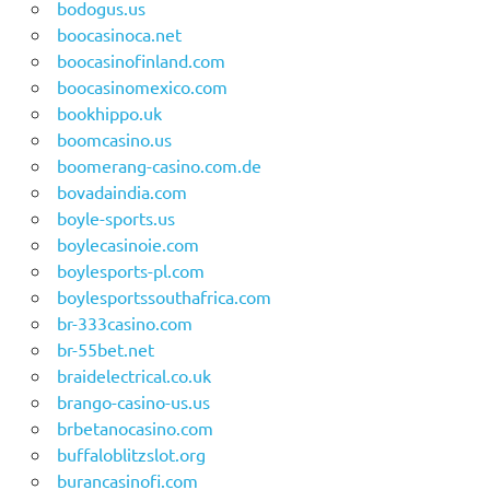
bodogus.us
boocasinoca.net
boocasinofinland.com
boocasinomexico.com
bookhippo.uk
boomcasino.us
boomerang-casino.com.de
bovadaindia.com
boyle-sports.us
boylecasinoie.com
boylesports-pl.com
boylesportssouthafrica.com
br-333casino.com
br-55bet.net
braidelectrical.co.uk
brango-casino-us.us
brbetanocasino.com
buffaloblitzslot.org
burancasinofi.com