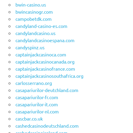
bwin-casino.us
bwincasinogr.com
campobetdk.com
candyland-casino-es.com
candylandcasino.us
candylandcasinoespana.com
candyspinz.us
captainjackcasinoca.com
captainjackcasinocanada.org
captainjackcasinofrance.com
captainjackcasinosouthafrica.org
carlosserrano.org
casapariurilor-deutchland.com
casapariurilor-fr.com
casapariurilor-it.com
casapariurilor-nl.com
cascbar.co.uk
cashedcasinodeutschland.com
cashedcasinoireland.com