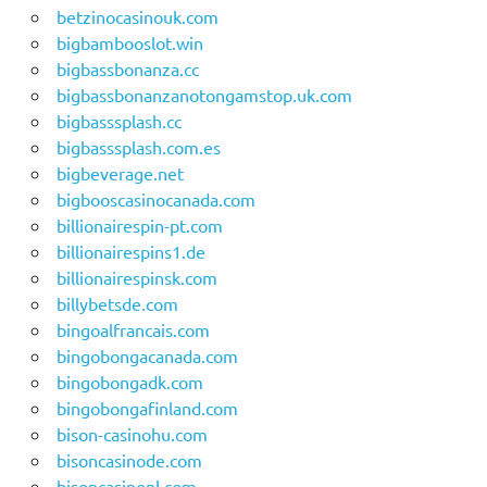
betzinocasinouk.com
bigbambooslot.win
bigbassbonanza.cc
bigbassbonanzanotongamstop.uk.com
bigbasssplash.cc
bigbasssplash.com.es
bigbeverage.net
bigbooscasinocanada.com
billionairespin-pt.com
billionairespins1.de
billionairespinsk.com
billybetsde.com
bingoalfrancais.com
bingobongacanada.com
bingobongadk.com
bingobongafinland.com
bison-casinohu.com
bisoncasinode.com
bisoncasinonl.com