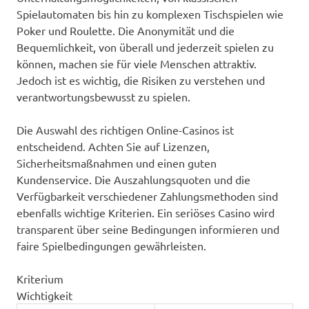
Spielautomaten bis hin zu komplexen Tischspielen wie
Poker und Roulette. Die Anonymität und die
Bequemlichkeit, von überall und jederzeit spielen zu
können, machen sie für viele Menschen attraktiv.
Jedoch ist es wichtig, die Risiken zu verstehen und
verantwortungsbewusst zu spielen.
Die Auswahl des richtigen Online-Casinos ist
entscheidend. Achten Sie auf Lizenzen,
Sicherheitsmaßnahmen und einen guten
Kundenservice. Die Auszahlungsquoten und die
Verfügbarkeit verschiedener Zahlungsmethoden sind
ebenfalls wichtige Kriterien. Ein seriöses Casino wird
transparent über seine Bedingungen informieren und
faire Spielbedingungen gewährleisten.
Kriterium
Wichtigkeit