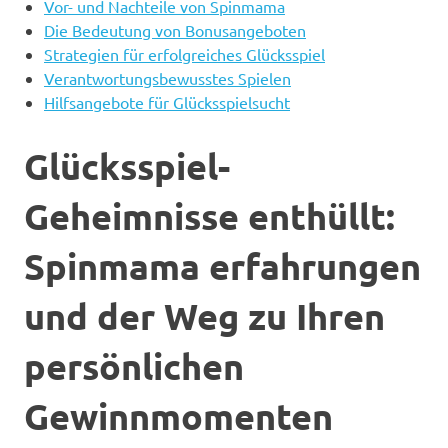
Vor- und Nachteile von Spinmama
Die Bedeutung von Bonusangeboten
Strategien für erfolgreiches Glücksspiel
Verantwortungsbewusstes Spielen
Hilfsangebote für Glücksspielsucht
Glücksspiel-
Geheimnisse enthüllt:
Spinmama erfahrungen
und der Weg zu Ihren
persönlichen
Gewinnmomenten