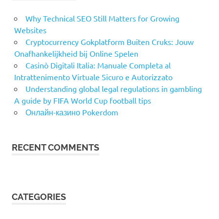
Why Technical SEO Still Matters for Growing
Websites
Cryptocurrency Gokplatform Buiten Cruks: Jouw
Onafhankelijkheid bij Online Spelen
Casinò Digitali Italia: Manuale Completa al
Intrattenimento Virtuale Sicuro e Autorizzato
Understanding global legal regulations in gambling
A guide by FIFA World Cup football tips
Онлайн-казино Pokerdom
RECENT COMMENTS
CATEGORIES