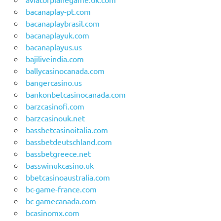
bacanaplay-pt.com
bacanaplaybrasil.com
bacanaplayuk.com
bacanaplayus.us
bajiliveindia.com
ballycasinocanada.com
bangercasino.us
bankonbetcasinocanada.com
barzcasinofi.com
barzcasinouk.net
bassbetcasinoitalia.com
bassbetdeutschland.com
bassbetgreece.net
basswinukcasino.uk
bbetcasinoaustralia.com
bc-game-france.com
bc-gamecanada.com
bcasinomx.com