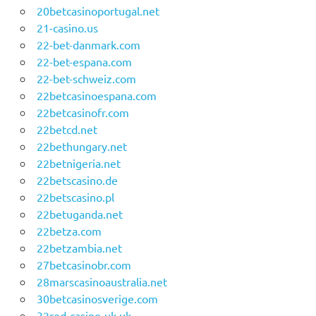
20betcasinoportugal.net
21-casino.us
22-bet-danmark.com
22-bet-espana.com
22-bet-schweiz.com
22betcasinoespana.com
22betcasinofr.com
22betcd.net
22bethungary.net
22betnigeria.net
22betscasino.de
22betscasino.pl
22betuganda.net
22betza.com
22betzambia.net
27betcasinobr.com
28marscasinoaustralia.net
30betcasinosverige.com
32red-casino-uk.uk