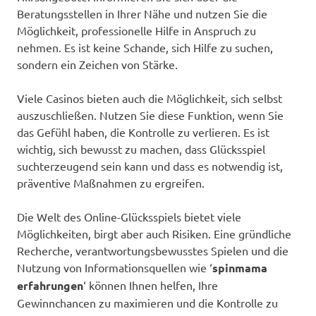
Beratungsstellen in Ihrer Nähe und nutzen Sie die
Möglichkeit, professionelle Hilfe in Anspruch zu
nehmen. Es ist keine Schande, sich Hilfe zu suchen,
sondern ein Zeichen von Stärke.
Viele Casinos bieten auch die Möglichkeit, sich selbst
auszuschließen. Nutzen Sie diese Funktion, wenn Sie
das Gefühl haben, die Kontrolle zu verlieren. Es ist
wichtig, sich bewusst zu machen, dass Glücksspiel
suchterzeugend sein kann und dass es notwendig ist,
präventive Maßnahmen zu ergreifen.
Die Welt des Online-Glücksspiels bietet viele
Möglichkeiten, birgt aber auch Risiken. Eine gründliche
Recherche, verantwortungsbewusstes Spielen und die
Nutzung von Informationsquellen wie ‘
spinmama
erfahrungen
‘ können Ihnen helfen, Ihre
Gewinnchancen zu maximieren und die Kontrolle zu