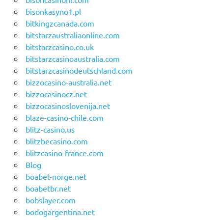
bisonkasyno1.pl
bitkingzcanada.com
bitstarzaustraliaonline.com
bitstarzcasino.co.uk
bitstarzcasinoaustralia.com
bitstarzcasinodeutschland.com
bizzocasino-australia.net
bizzocasinocz.net
bizzocasinoslovenija.net
blaze-casino-chile.com
blitz-casino.us
blitzbecasino.com
blitzcasino-france.com
Blog
boabet-norge.net
boabetbr.net
bobslayer.com
bodogargentina.net