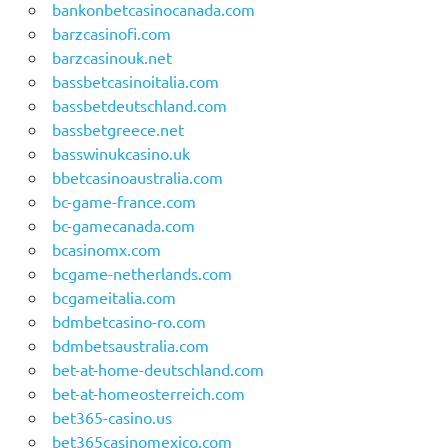
bankonbetcasinocanada.com
barzcasinofi.com
barzcasinouk.net
bassbetcasinoitalia.com
bassbetdeutschland.com
bassbetgreece.net
basswinukcasino.uk
bbetcasinoaustralia.com
bc-game-france.com
bc-gamecanada.com
bcasinomx.com
bcgame-netherlands.com
bcgameitalia.com
bdmbetcasino-ro.com
bdmbetsaustralia.com
bet-at-home-deutschland.com
bet-at-homeosterreich.com
bet365-casino.us
bet365casinomexico.com