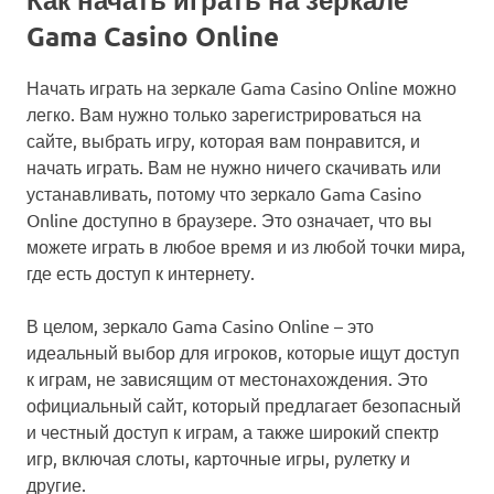
Gama Casino Online
Начать играть на зеркале Gama Casino Online можно
легко. Вам нужно только зарегистрироваться на
сайте, выбрать игру, которая вам понравится, и
начать играть. Вам не нужно ничего скачивать или
устанавливать, потому что зеркало Gama Casino
Online доступно в браузере. Это означает, что вы
можете играть в любое время и из любой точки мира,
где есть доступ к интернету.
В целом, зеркало Gama Casino Online – это
идеальный выбор для игроков, которые ищут доступ
к играм, не зависящим от местонахождения. Это
официальный сайт, который предлагает безопасный
и честный доступ к играм, а также широкий спектр
игр, включая слоты, карточные игры, рулетку и
другие.