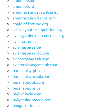
amonbets.be
amonbets1.fr
amunracasinoaustralia.net
amunracasinofrance.com
apple-of-fortune.org
ashokayouthcompetition.org
avantgardecasinoaustralia.org
aviamasters.us
aviamasters2.de
aviamasters2mx.com
aviatorgames.uk.com
aviatorplanegame.uk.com
bacanaplay-pt.com
bacanaplaybrasil.com
bacanaplayuk.com
bacanaplayus.us
bajiliveindia.com
ballycasinocanada.com
bangercasino.us