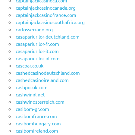
captainjackcasinoca.com
captainjackcasinocanada.org
captainjackcasinofrance.com
captainjackcasinosouthafrica.org
carlosserrano.org
casapariurilor-deutchland.com
casapariurilor-fr.com
casapariurilor-it.com
casapariurilor-nl.com
cascbar.co.uk
cashedcasinodeutschland.com
cashedcasinoireland.com
cashpotuk.com
cashwinnl.net
cashwinosterreich.com
casibom-gr.com
casibomfrance.com
casibomhungary.com
casibomireland.com