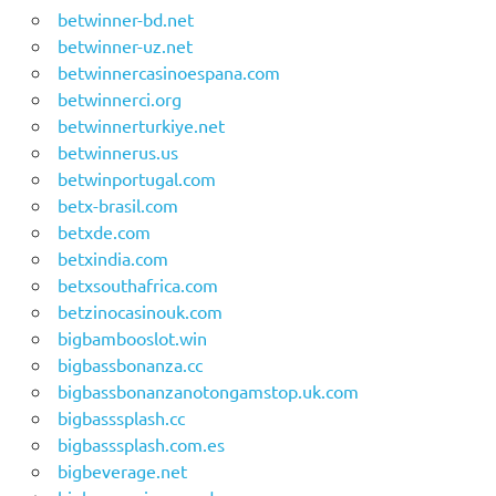
betwinner-bd.net
betwinner-uz.net
betwinnercasinoespana.com
betwinnerci.org
betwinnerturkiye.net
betwinnerus.us
betwinportugal.com
betx-brasil.com
betxde.com
betxindia.com
betxsouthafrica.com
betzinocasinouk.com
bigbambooslot.win
bigbassbonanza.cc
bigbassbonanzanotongamstop.uk.com
bigbasssplash.cc
bigbasssplash.com.es
bigbeverage.net