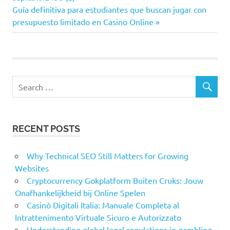
navigation
Next
Guía definitiva para estudiantes que buscan jugar con
Post:
presupuesto limitado en Casino Online
RECENT POSTS
Why Technical SEO Still Matters for Growing
Websites
Cryptocurrency Gokplatform Buiten Cruks: Jouw
Onafhankelijkheid bij Online Spelen
Casinò Digitali Italia: Manuale Completa al
Intrattenimento Virtuale Sicuro e Autorizzato
Understanding global legal regulations in gambling