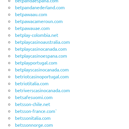
betpandaespana.com
betpandanederland.com
betpawaau.com
betpawacameroun.com
betpawauae.com
betplay-colombia.net
betplaycasinoaustralia.com
betplaycasinocanada.com
betplaycasinoespana.com
betplayportugal.com
betplayscasinocanada.com
betriotcasinoportugal.com
betriotitalia.com
betriverscasinocanada.com
betsafesuomi.com
betsson-chile.net
betsson-france.com`
betssonitalia.com
betssonnorge.com