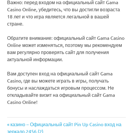
Важно: перед входом на официальный сайт Gama
Casino Online, убедитесь, что вы достигли возраста
18 лет и что игра является легальной в вашей
стране.
Обратите внимание: официальный сайт Gama Casino
Online может изменяться, поэтому мы рекомендуем
вам регулярно проверять сайт для получения
актуальной информации.
Вам доступен вход на официальный сайт Gama
Casino, где вы можете играть в игры, получать
бонусы и наслаждаться игровым процессом. Не
откладывайте визит на официальный сайт Gama
Casino Online!
Post
Previous
казино – Официальный сайт Pin Up Casino вход на
Post:
зеркало.2456 (2)