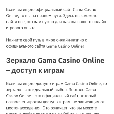
Если вы ищете официальный сайт Gama Casino
Online, то вы на правом пути. Здесь вы сможете
найти все, что вам нужно для начала вашего онлайн-
игрового опыта.
Начните свой путь в мире онлайн-казино с
официального сайта Gama Casino Online!
Зеркало Gama Casino Online
– доступ к играм
Если вы ищете доступ к играм Gama Casino Online, то
зеркало – это идеальный выбор. Зеркало Gama
Casino Online – это официальный сайт, который
позволяет игрокам доступ к играм, не зависящим от
местонахождения. Это означает, что вы можете
играть в любое время и из любой точки мира, где