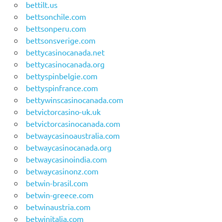
bettilt.us
bettsonchile.com
bettsonperu.com
bettsonsverige.com
bettycasinocanada.net
bettycasinocanada.org
bettyspinbelgie.com
bettyspinfrance.com
bettywinscasinocanada.com
betvictorcasino-uk.uk
betvictorcasinocanada.com
betwaycasinoaustralia.com
betwaycasinocanada.org
betwaycasinoindia.com
betwaycasinonz.com
betwin-brasil.com
betwin-greece.com
betwinaustria.com
betwinitalia.com