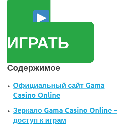
ИГРАТЬ
Содержимое
Официальный сайт Gama
Casino Online
Зеркало Gama Casino Online –
доступ к играм