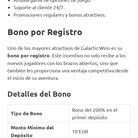
Soporte al cliente 24/7.
Promociones regulares y bonos atractivos.
Bono por Registro
Uno de los mayores atractivos de Galactic Wins es su
bono por registro
. Este incentivo no solo recibe a los
nuevos jugadores con los brazos abiertos, sino que
también les proporciona una ventaja competitiva desde
el inicio de su aventura.
Detalles del Bono
Bono del 200% en el
Tipo de Bono
primer depósito
Monto Mínimo del
10 EUR
Depósito