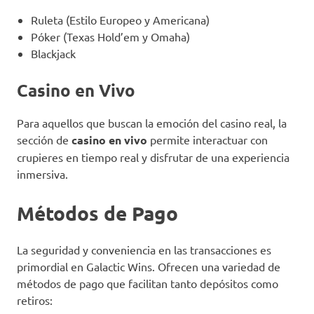
Ruleta (Estilo Europeo y Americana)
Póker (Texas Hold’em y Omaha)
Blackjack
Casino en Vivo
Para aquellos que buscan la emoción del casino real, la
sección de
casino en vivo
permite interactuar con
crupieres en tiempo real y disfrutar de una experiencia
inmersiva.
Métodos de Pago
La seguridad y conveniencia en las transacciones es
primordial en Galactic Wins. Ofrecen una variedad de
métodos de pago que facilitan tanto depósitos como
retiros: