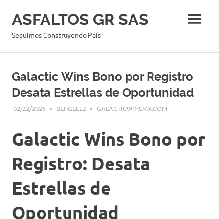
Skip
ASFALTOS GR SAS
to
content
Seguimos Construyendo País
Galactic Wins Bono por Registro
Desata Estrellas de Oportunidad
02/22/2026
BENGELLZ
GALACTICWINSMX.COM
Galactic Wins Bono por
Registro: Desata
Estrellas de
Oportunidad