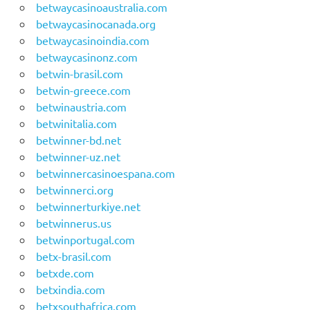
betwaycasinoaustralia.com
betwaycasinocanada.org
betwaycasinoindia.com
betwaycasinonz.com
betwin-brasil.com
betwin-greece.com
betwinaustria.com
betwinitalia.com
betwinner-bd.net
betwinner-uz.net
betwinnercasinoespana.com
betwinnerci.org
betwinnerturkiye.net
betwinnerus.us
betwinportugal.com
betx-brasil.com
betxde.com
betxindia.com
betxsouthafrica.com