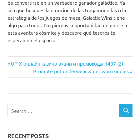
de convertirse en un verdadero ganador galáctico. Ya
sea que busques la emoción de las tragamonedas o la
estrategia de los juegos de mesa, Galactic Wins tiene
algo para todos. No pierdas la oportunidad de unirte a
esta aventura cósmica y descubre qué tesoros te
esperan en el espacio.
Post
Previous
UP-X онлайн казино акции и промокоды.1487 (2)
Post:
Next
Promote put underwear & get worn undies
navigation
Post:
RECENT POSTS