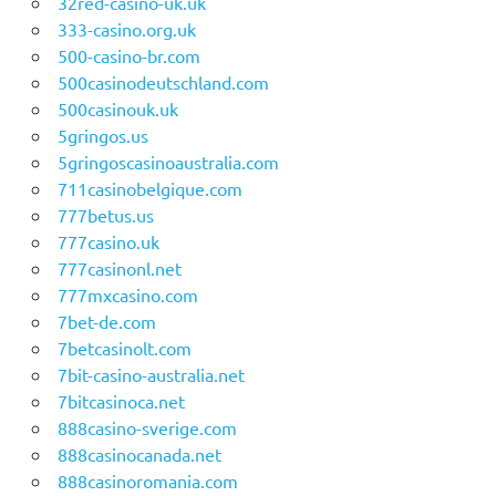
32red-casino-uk.uk
333-casino.org.uk
500-casino-br.com
500casinodeutschland.com
500casinouk.uk
5gringos.us
5gringoscasinoaustralia.com
711casinobelgique.com
777betus.us
777casino.uk
777casinonl.net
777mxcasino.com
7bet-de.com
7betcasinolt.com
7bit-casino-australia.net
7bitcasinoca.net
888casino-sverige.com
888casinocanada.net
888casinoromania.com