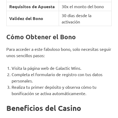
Requisitos de Apuesta
30x el monto del bono
30 días desde la
Validez del Bono
activación
Cómo Obtener el Bono
Para acceder a este fabuloso bono, solo necesitas seguir
unos sencillos pasos:
Visita la página web de Galactic Wins.
Completa el formulario de registro con tus datos
personales.
Realiza tu primer depósito y observa cómo tu
bonificación se activa automáticamente.
Beneficios del Casino