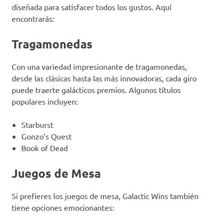
diseñada para satisfacer todos los gustos. Aquí
encontrarás:
Tragamonedas
Con una variedad impresionante de tragamonedas,
desde las clásicas hasta las más innovadoras, cada giro
puede traerte galácticos premios. Algunos títulos
populares incluyen:
Starburst
Gonzo’s Quest
Book of Dead
Juegos de Mesa
Si prefieres los juegos de mesa, Galactic Wins también
tiene opciones emocionantes: