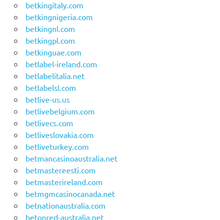
betkingitaly.com
betkingnigeria.com
betkingnl.com
betkingpl.com
betkinguae.com
betlabel-ireland.com
betlabelitalia.net
betlabelsl.com
betlive-us.us
betlivebelgium.com
betlivecs.com
betliveslovakia.com
betliveturkey.com
betmancasinoaustralia.net
betmastereesti.com
betmasterireland.com
betmgmcasinocanada.net
betnationaustralia.com
betonred-australia.net