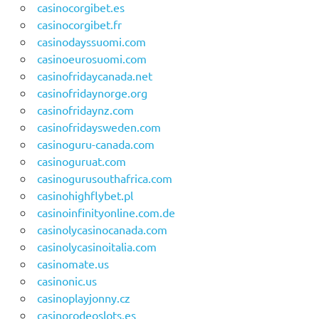
casinocorgibet.es
casinocorgibet.fr
casinodayssuomi.com
casinoeurosuomi.com
casinofridaycanada.net
casinofridaynorge.org
casinofridaynz.com
casinofridaysweden.com
casinoguru-canada.com
casinoguruat.com
casinogurusouthafrica.com
casinohighflybet.pl
casinoinfinityonline.com.de
casinolycasinocanada.com
casinolycasinoitalia.com
casinomate.us
casinonic.us
casinoplayjonny.cz
casinorodeoslots.es