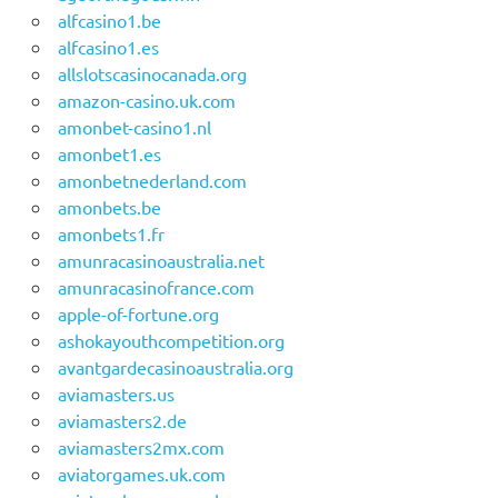
alfcasino1.be
alfcasino1.es
allslotscasinocanada.org
amazon-casino.uk.com
amonbet-casino1.nl
amonbet1.es
amonbetnederland.com
amonbets.be
amonbets1.fr
amunracasinoaustralia.net
amunracasinofrance.com
apple-of-fortune.org
ashokayouthcompetition.org
avantgardecasinoaustralia.org
aviamasters.us
aviamasters2.de
aviamasters2mx.com
aviatorgames.uk.com