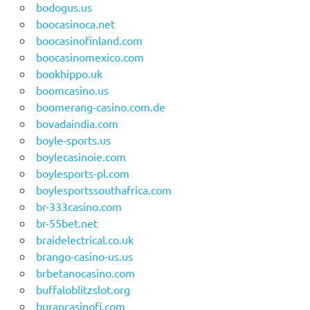
bodogus.us
boocasinoca.net
boocasinofinland.com
boocasinomexico.com
bookhippo.uk
boomcasino.us
boomerang-casino.com.de
bovadaindia.com
boyle-sports.us
boylecasinoie.com
boylesports-pl.com
boylesportssouthafrica.com
br-333casino.com
br-55bet.net
braidelectrical.co.uk
brango-casino-us.us
brbetanocasino.com
buffaloblitzslot.org
burancasinofi.com