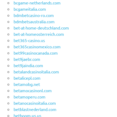
bcgame-netherlands.com
bcgameitalia.com
bdmbetcasino-ro.com
bdmbetsaustralia.com
bet-at-home-deutschland.com
bet-at-homeosterreich.com
bet365-casino.us
bet365casinomexico.com
bet99casinocanada.com
bet9jaebr.com
bet9jaindia.com
betalandcasinoitalia.com
betalicepl.com
betamobg.net
betamocasinonl.com
betamoperu.com
betanocasinoitalia.com
betblastnederland.com
betboom-us.us