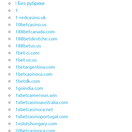
! Без рубрики
1
1-redcasino.uk
10betcasino.us
188betcanada.com
188betdeutche.com
188betus.us
1bet-ci.com
1bet-us.us
1betargentina.com
1betcasinoca.com
1betdk.com
1goindia.com
1xbetcameroun.win
1xbetcasinoaustralia.com
1xbetcasinoca.net
1xbetcasinoportugal.com
1xslotshungary.com
20betcasinoca.com