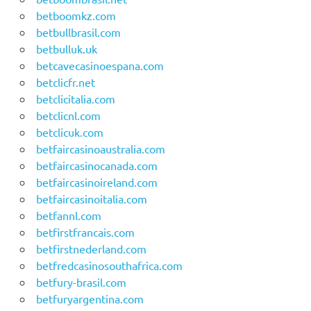
betboomkz.com
betbullbrasil.com
betbulluk.uk
betcavecasinoespana.com
betclicfr.net
betclicitalia.com
betclicnl.com
betclicuk.com
betfaircasinoaustralia.com
betfaircasinocanada.com
betfaircasinoireland.com
betfaircasinoitalia.com
betfannl.com
betfirstfrancais.com
betfirstnederland.com
betfredcasinosouthafrica.com
betfury-brasil.com
betfuryargentina.com