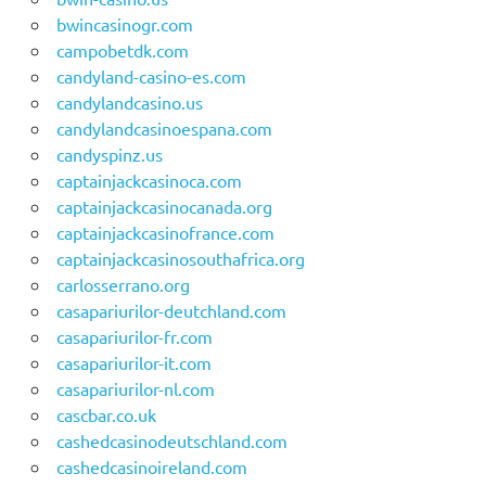
bwincasinogr.com
campobetdk.com
candyland-casino-es.com
candylandcasino.us
candylandcasinoespana.com
candyspinz.us
captainjackcasinoca.com
captainjackcasinocanada.org
captainjackcasinofrance.com
captainjackcasinosouthafrica.org
carlosserrano.org
casapariurilor-deutchland.com
casapariurilor-fr.com
casapariurilor-it.com
casapariurilor-nl.com
cascbar.co.uk
cashedcasinodeutschland.com
cashedcasinoireland.com