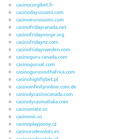
casinocorgibet.fr
casinodayssuomi.com
casinoeurosuomi.com
casinofridaycanada.net
casinofridaynorge.org
casinofridaynz.com
casinofridaysweden.com
casinoguru-canada.com
casinoguruat.com
casinogurusouthafrica.com
casinohighflybet.pl
casinoinfinityonline.com.de
casinolycasinocanada.com
casinolycasinoitalia.com
casinomate.us
casinonic.us
casinoplayjonny.cz
casinorodeoslots.es
casinorodeoslots.pl