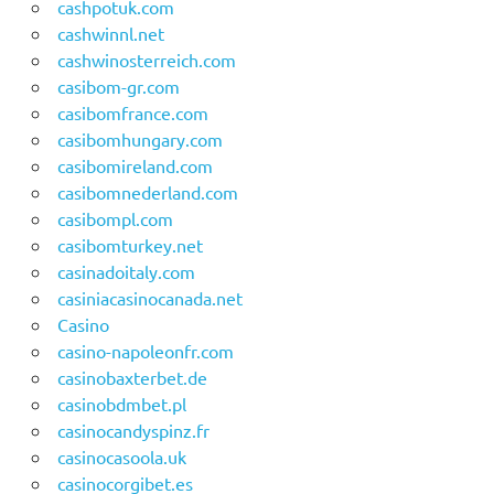
cashpotuk.com
cashwinnl.net
cashwinosterreich.com
casibom-gr.com
casibomfrance.com
casibomhungary.com
casibomireland.com
casibomnederland.com
casibompl.com
casibomturkey.net
casinadoitaly.com
casiniacasinocanada.net
Casino
casino-napoleonfr.com
casinobaxterbet.de
casinobdmbet.pl
casinocandyspinz.fr
casinocasoola.uk
casinocorgibet.es