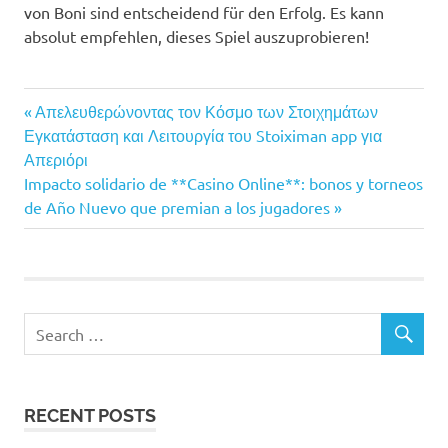
von Boni sind entscheidend für den Erfolg. Es kann
absolut empfehlen, dieses Spiel auszuprobieren!
Post
Previous
Απελευθερώνοντας τον Κόσμο των Στοιχημάτων
Post:
Εγκατάσταση και Λειτουργία του Stoiximan app για
navigation
Απεριόρι
Next
Impacto solidario de **Casino Online**: bonos y torneos
Post:
de Año Nuevo que premian a los jugadores
RECENT POSTS