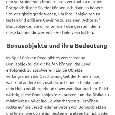
den verschiedenen Hindernissen vertraut zu machen.
Fortgeschrittene Spieler können sich dann an höhere
Schwierigkeitsgrade wagen, um ihre Fähigkeiten zu
testen und größere Gewinne zu erzielen. Achte auf
Bonusobjekte, die dir unter die Füße geraten, denn
diese können dir wertvolle Vorteile verschaffen.
Bonusobjekte und ihre Bedeutung
Im Spiel Chicken Road gibt es verschiedene
Bonusobjekte, die dir helfen können, das Level
erfolgreich zu absolvieren. Einige Objekte
verlangsamen die Geschwindigkeit der Hindernisse,
während andere dir zusätzliche Leben schenken oder
dein Huhn vorübergehend unverwundbar machen. Es ist
wichtig, diese Bonusobjekte zu nutzen, um das Risiko zu
minimieren und deine Gewinnchancen zu erhöhen.
Achte auf die verschiedenen Arten von Bonusobjekten
und lerne, wie du sie am besten einsetzen kannst. Jeder