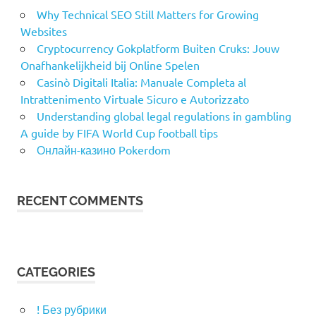
Why Technical SEO Still Matters for Growing
Websites
Cryptocurrency Gokplatform Buiten Cruks: Jouw
Onafhankelijkheid bij Online Spelen
Casinò Digitali Italia: Manuale Completa al
Intrattenimento Virtuale Sicuro e Autorizzato
Understanding global legal regulations in gambling
A guide by FIFA World Cup football tips
Онлайн-казино Pokerdom
RECENT COMMENTS
CATEGORIES
! Без рубрики