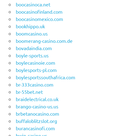
boocasinoca.net
boocasinofinland.com
boocasinomexico.com
bookhippo.uk
boomcasino.us
boomerang-casino.com.de
bovadaindia.com
boyle-sports.us
boylecasinoie.com
boylesports-pl.com
boylesportssouthafrica.com
br-333casino.com
br-55bet.net
braidelectrical.co.uk
brango-casino-us.us
brbetanocasino.com
buffaloblitzslot.org
burancasinofi.com
bwin-casino.us