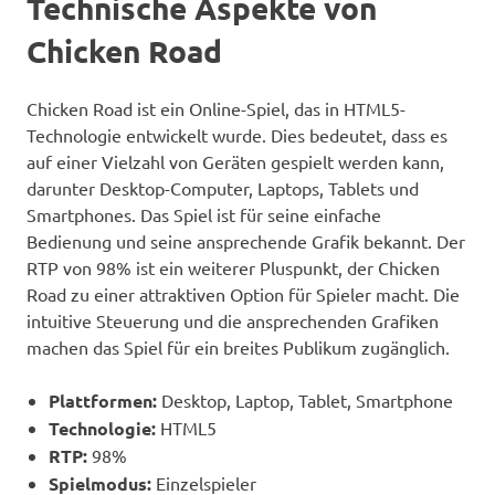
Technische Aspekte von
Chicken Road
Chicken Road ist ein Online-Spiel, das in HTML5-
Technologie entwickelt wurde. Dies bedeutet, dass es
auf einer Vielzahl von Geräten gespielt werden kann,
darunter Desktop-Computer, Laptops, Tablets und
Smartphones. Das Spiel ist für seine einfache
Bedienung und seine ansprechende Grafik bekannt. Der
RTP von 98% ist ein weiterer Pluspunkt, der Chicken
Road zu einer attraktiven Option für Spieler macht. Die
intuitive Steuerung und die ansprechenden Grafiken
machen das Spiel für ein breites Publikum zugänglich.
Plattformen:
Desktop, Laptop, Tablet, Smartphone
Technologie:
HTML5
RTP:
98%
Spielmodus:
Einzelspieler