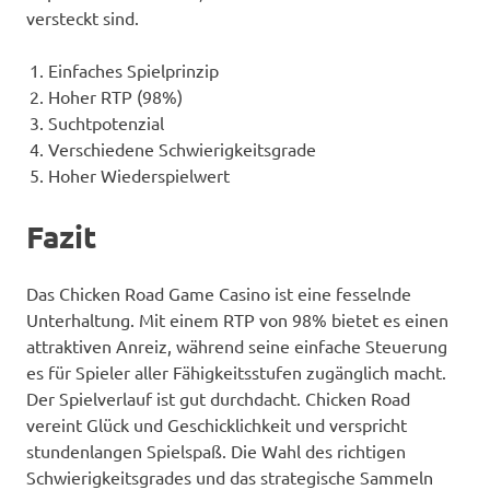
versteckt sind.
Einfaches Spielprinzip
Hoher RTP (98%)
Suchtpotenzial
Verschiedene Schwierigkeitsgrade
Hoher Wiederspielwert
Fazit
Das Chicken Road Game Casino ist eine fesselnde
Unterhaltung. Mit einem RTP von 98% bietet es einen
attraktiven Anreiz, während seine einfache Steuerung
es für Spieler aller Fähigkeitsstufen zugänglich macht.
Der Spielverlauf ist gut durchdacht. Chicken Road
vereint Glück und Geschicklichkeit und verspricht
stundenlangen Spielspaß. Die Wahl des richtigen
Schwierigkeitsgrades und das strategische Sammeln