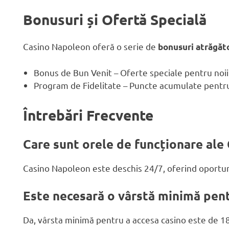
Bonusuri și Ofertă Specială
Casino Napoleon oferă o serie de
bonusuri atrăgăt
Bonus de Bun Venit – Oferte speciale pentru noii 
Program de Fidelitate – Puncte acumulate pentru
Întrebări Frecvente
Care sunt orele de funcționare ale
Casino Napoleon este deschis 24/7, oferind oportunit
Este necesară o vârstă minimă pentr
Da, vârsta minimă pentru a accesa casino este de 18