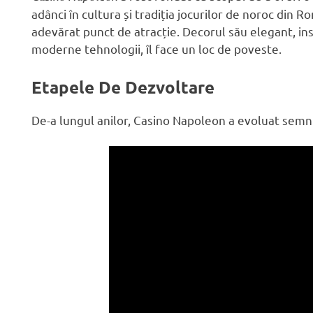
adânci în cultura și tradiția jocurilor de noroc din R
adevărat punct de atracție. Decorul său elegant, insp
moderne tehnologii, îl face un loc de poveste.
Etapele De Dezvoltare
De-a lungul anilor, Casino Napoleon a evoluat semni