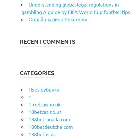
Understanding global legal regulations in
gambling A guide by FIFA World Cup football tips
Онлайн-казино Pokerdom
RECENT COMMENTS
CATEGORIES
! Без рубрики
1
1-redcasino.uk
10betcasino.us
188betcanada.com
188betdeutche.com
188betus.us