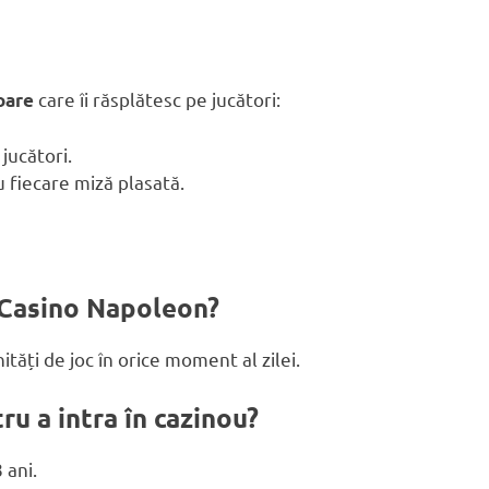
care îi răsplătesc pe jucători:
oare
jucători.
 fiecare miză plasată.
 Casino Napoleon?
ăți de joc în orice moment al zilei.
u a intra în cazinou?
 ani.