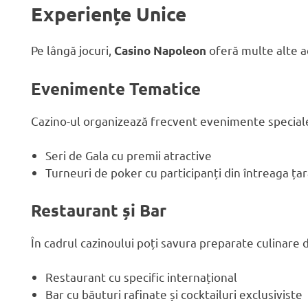
Experiențe Unice
Pe lângă jocuri,
oferă multe alte ac
Casino Napoleon
Evenimente Tematice
Cazino-ul organizează frecvent evenimente special
Seri de Gala cu premii atractive
Turneuri de poker cu participanți din întreaga ța
Restaurant și Bar
În cadrul cazinoului poți savura preparate culinare d
Restaurant cu specific internațional
Bar cu băuturi rafinate și cocktailuri exclusiviste