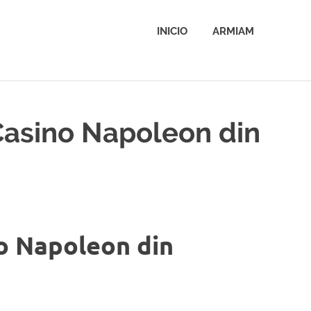
INICIO
ARMIAM
Casino Napoleon din
o Napoleon din