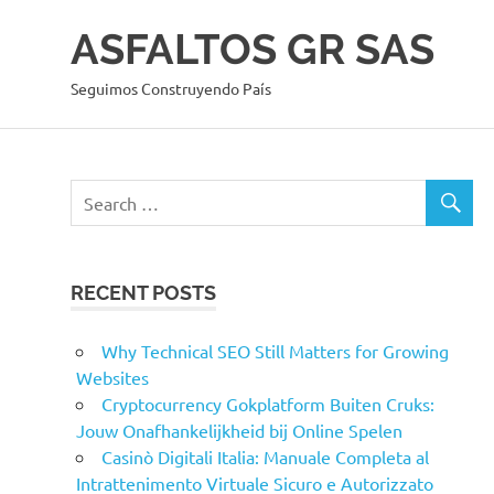
ASFALTOS GR SAS
Seguimos Construyendo País
Skip
to
content
RECENT POSTS
Why Technical SEO Still Matters for Growing
Websites
Cryptocurrency Gokplatform Buiten Cruks:
Jouw Onafhankelijkheid bij Online Spelen
Casinò Digitali Italia: Manuale Completa al
Intrattenimento Virtuale Sicuro e Autorizzato