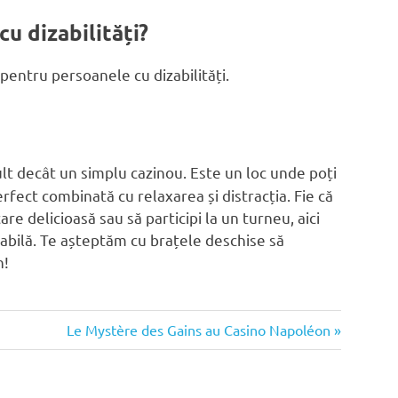
cu dizabilități?
pentru persoanele cu dizabilități.
lt decât un simplu cazinou. Este un loc unde poți
fect combinată cu relaxarea și distracția. Fie că
re delicioasă sau să participi la un turneu, aici
abilă. Te așteptăm cu brațele deschise să
n!
Next
Le Mystère des Gains au Casino Napoléon
Post: